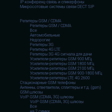
IP конференц-связь и спикерфоны
Микросотовые системы связи DECT SIP
GSM оборудование
GSM оборудование
Репитеры GSM / CDMA
Репитеры GSM / CDMA
Все
Автомобильные
Недорогие
Репитеры 3G
Репитеры 4G LTE
Репитеры 3G 4G сигнала для дачи
Усилители-репитеры GSM 900 МГц
Усилители-репитеры GSM 1800 МГц
Усилители-репитеры GSM 2100 МГц
Усилители-репитеры GSM 900-1800 МГц
Усилители-репитеры LTE 4G 2600
Стационарные GSM телефоны
Антенны, ответвители, сплиттеры и т.д. (gsm)
GSM шлюзы
VoIP GSM (CDMA, 3G) шлюзы
VoIP GSM (CDMA, 3G) шлюзы
Все
на 2 симки