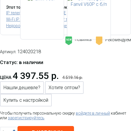
Этот товар относится к следующим категориям:
IP телефоны с поддержкой POE
SIP IP телефоны
Wi-Fi IP телефоны
Офисные IP телефоны
Недорогие IP телефоны
IP телефоны для секретаря
Новинка
Рекомендуем
-
NEW
124020218
Артикул:
Статус: в наличии
4 397.55 р.
ЦЕНА
4 519.16 р.
Нашли дешевле?
Хотите оптом?
Купить с настройкой
Чтобы получить персональную скидку
войдите в личный
кабинет
или
зарегистрируйтесь