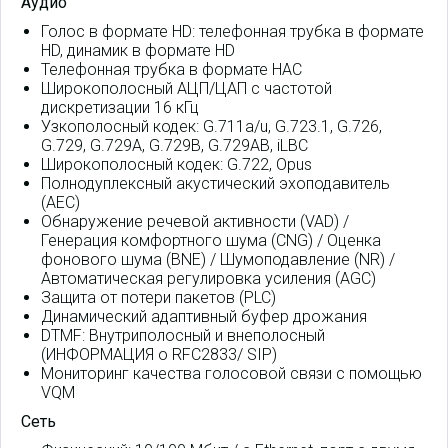
Аудио
Голос в формате HD: телефонная трубка в формате
HD, динамик в формате HD
Телефонная трубка в формате HAC
Широкополосный АЦП/ЦАП с частотой
дискретизации 16 кГц
Узкополосный кодек: G.711a/u, G.723.1, G.726,
G.729, G.729A, G.729B, G.729AB, iLBC
Широкополосный кодек: G.722, Opus
Полнодуплексный акустический эхоподавитель
(AEC)
Обнаружение речевой активности (VAD) /
Генерация комфортного шума (CNG) / Оценка
фонового шума (BNE) / Шумоподавление (NR) /
Автоматическая регулировка усиления (AGC)
Защита от потери пакетов (PLC)
Динамический адаптивный буфер дрожания
DTMF: Внутриполосный и внеполосный
(ИНФОРМАЦИЯ о RFC2833/ SIP)
Мониторинг качества голосовой связи с помощью
VQM
Сеть