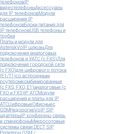
телефонов
IP
видеотелефоны
Аксессуары
для IP телефонов
Модули
расширения IP
телефонов
Блоки питания для
IP телефонов
USB телефоны и
трубки
Платы и модули для
Asterisk
VoIP шлюзы
Для
подключения аналоговых
телефонов и УАТС (с FXS)
Для
подключения городской сети
(с FXO)
для цифрового потока
(E1/T1)
со встроенным
роутером
комбинированные
(c FXS, FXO, E1)
аналоговые (с
FXO и FXS)
IP АТС
Модули
расширения и платы для IP
АТС
Цифровые
Офисные
с
GSM
Недорогие
VoIP SIP
адаптеры
IP конференц-связь
и спикерфоны
Микросотовые
системы связи DECT SIP
Репитеры GSM /