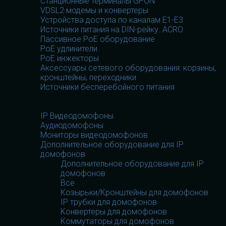
Станционные терминалы GPON
VDSL2 модемы и конвертеры
Устройства доступа по каналам E1-E3
Источники питания на DIN-рейку. ACRO
Пассивное PoE оборудование
PoE удлинители
PoE инжекторы
Аксессуары сетевого оборудования: корзины,
кронштейны, переходники
Источники бесперебойного питания
Домофоны
Домофоны
IP Видеодомофоны
Аудиодомофоны
Мониторы видеодомофонов
Дополнительное оборудование для IP
домофонов
Дополнительное оборудование для IP
домофонов
Все
Козырьки/Кронштейны для домофонов
IP трубки для домофонов
Конвертеры для домофонов
Коммутаторы для домофонов