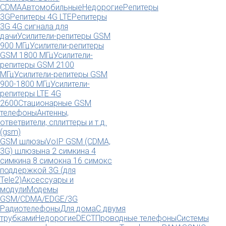
CDMA
Автомобильные
Недорогие
Репитеры
3G
Репитеры 4G LTE
Репитеры
3G 4G сигнала для
дачи
Усилители-репитеры GSM
900 МГц
Усилители-репитеры
GSM 1800 МГц
Усилители-
репитеры GSM 2100
МГц
Усилители-репитеры GSM
900-1800 МГц
Усилители-
репитеры LTE 4G
2600
Стационарные GSM
телефоны
Антенны,
ответвители, сплиттеры и т.д.
(gsm)
GSM шлюзы
VoIP GSM (CDMA,
3G) шлюзы
на 2 симки
на 4
симки
на 8 симок
на 16 симок
с
поддержкой 3G (для
Tele2)
Аксессуары и
модули
Модемы
GSM/CDMA/EDGE/3G
Радиотелефоны
Для дома
С двумя
трубками
Недорогие
DECT
Проводные телефоны
Системы