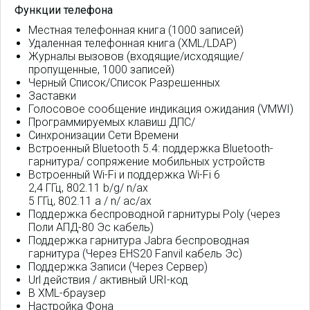
Функции телефона
Местная телефонная книга (1000 записей)
Удаленная телефонная книга (XML/LDAP)
Журналы вызовов (входящие/исходящие/
пропущенные, 1000 записей)
Черный Список/Список Разрешенных
Заставки
Голосовое сообщение индикация ожидания (VMWI)
Программируемых клавиш ДПС/
Синхронизации Сети Времени
Встроенный Bluetooth 5.4: поддержка Bluetooth-
гарнитура/ сопряжение мобильных устройств
Встроенный Wi-Fi и поддержка Wi-Fi 6
2,4 ГГц, 802.11 b/g/ n/ax
5 ГГц, 802.11 a / n/ ac/ax
Поддержка беспроводной гарнитуры Poly (через
Поли АПД-80 Эс кабель)
Поддержка гарнитура Jabra беспроводная
гарнитура (Через EHS20 Fanvil кабель Эс)
Поддержка Записи (Через Сервер)
Url действия / активный URI-код
В XML-браузер
Настройка Фона