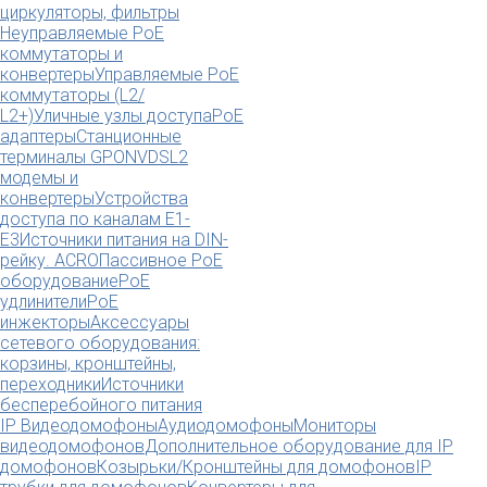
циркуляторы, фильтры
Неуправляемые PoE
коммутаторы и
конвертеры
Управляемые PoE
коммутаторы (L2/
L2+)
Уличные узлы доступа
PoE
адаптеры
Станционные
терминалы GPON
VDSL2
модемы и
конвертеры
Устройства
доступа по каналам E1-
E3
Источники питания на DIN-
рейку. ACRO
Пассивное PoE
оборудование
PoE
удлинители
PoE
инжекторы
Аксессуары
сетевого оборудования:
корзины, кронштейны,
переходники
Источники
бесперебойного питания
IP Видеодомофоны
Аудиодомофоны
Мониторы
видеодомофонов
Дополнительное оборудование для IP
домофонов
Козырьки/Кронштейны для домофонов
IP