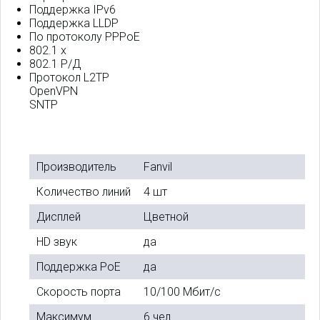
Поддержка IPv6
Поддержка LLDP
По протоколу PPPoE
802.1 х
802.1 Р/Д
Протокол L2TP
OpenVPN
SNTP
Производитель
Fanvil
Количество линий
4 шт
Дисплей
Цветной
HD звук
да
Поддержка PoE
да
Скорость порта
10/100 Мбит/с
Максимум
6 чел