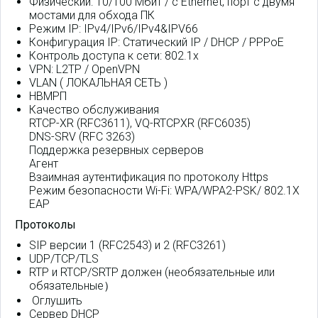
Физический: 10/100 Мбит / с Ethernet, порт с двумя
мостами для обхода ПК
Режим IP: IPv4/IPv6/IPv4&IPV66
Конфигурация IP: Статический IP / DHCP / PPPoE
Контроль доступа к сети: 802.1x
VPN: L2TP / OpenVPN
VLAN ( ЛОКАЛЬНАЯ СЕТЬ )
НВМРП
Качество обслуживания
RTCP-XR (RFC3611), VQ-RTCPXR (RFC6035)
DNS-SRV (RFC 3263)
Поддержка резервных серверов
Агент
Взаимная аутентификация по протоколу Https
Режим безопасности Wi-Fi: WPA/WPA2-PSK/ 802.1X
EAP
Протоколы
SIP версии 1 (RFC2543) и 2 (RFC3261)
UDP/TCP/TLS
RTP и RTCP/SRTP должен (необязательные или
обязательные）
Оглушить
Сервер DHCP