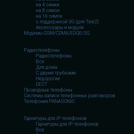
на 4 симки
на 8 симок
на 16 симок
с поддержкой 3G (для Tele2)
Аксессуары и модули
Модемы GSM/CDMA/EDGE/3G
Телефония
Телефония
Радиотелефоны
Радиотелефоны
Все
Для дома
С двумя трубками
Недорогие
DECT
Проводные телефоны
Системы записи телефонных разговоров
Телефония PANASONIC
Гарнитуры
Гарнитуры
Гарнитуры для IP-телефонов
Гарнитуры для IP-телефонов
Все