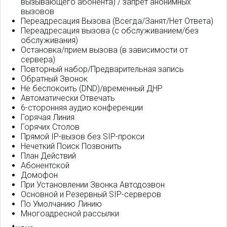
вызывающего абонента) / запрет анонимных
вызовов
Переадресация Вызова (Всегда/Занят/Нет Ответа)
Переадресация вызова (с обслуживанием/без
обслуживания)
Остановка/прием вызова (в зависимости от
сервера)
Повторный набор/Предварительная запись
Обратный Звонок
Не беспокоить (DND)/временный ДНР
Автоматически Отвечать
6-сторонняя аудио конференции
Горячая Линия
Горячих Столов
Прямой IP-вызов без SIP-прокси
Нечеткий Поиск Позвонить
План Действий
Абонентской
Домофон
При Установлении Звонка Автодозвон
Основной и Резервный SIP-серверов
По Умолчанию Линию
Многоадресной рассылки