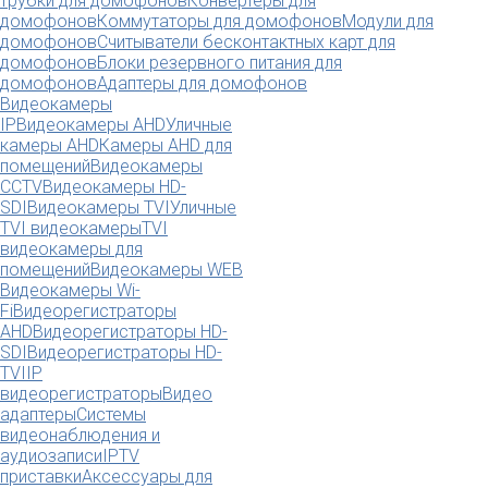
трубки для домофонов
Конвертеры для
домофонов
Коммутаторы для домофонов
Модули для
домофонов
Считыватели бесконтактных карт для
домофонов
Блоки резервного питания для
домофонов
Адаптеры для домофонов
Видеокамеры
IP
Видеокамеры AHD
Уличные
камеры AHD
Камеры AHD для
помещений
Видеокамеры
CCTV
Видеокамеры HD-
SDI
Видеокамеры TVI
Уличные
TVI видеокамеры
TVI
видеокамеры для
помещений
Видеокамеры WEB
Видеокамеры Wi-
Fi
Видеорегистраторы
AHD
Видеорегистраторы HD-
SDI
Видеорегистраторы HD-
TVI
IP
видеорегистраторы
Видео
адаптеры
Системы
видеонаблюдения и
аудиозаписи
IPTV
приставки
Аксессуары для