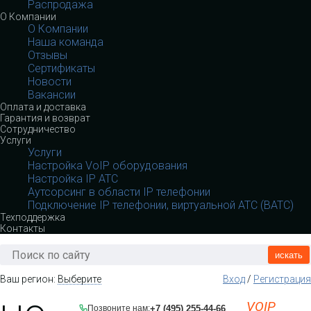
Распродажа
О Компании
О Компании
Наша команда
Отзывы
Сертификаты
Новости
Вакансии
Оплата и доставка
Гарантия и возврат
Сотрудничество
Услуги
Услуги
Настройка VoIP оборудования
Настройка IP АТС
Аутсорсинг в области IP телефонии
Подключение IP телефонии, виртуальной АТС (ВАТС)
Техподдержка
Контакты
искать
Ваш регион:
Выберите
Вход
/
Регистрация
VOIP
+7 (495) 255-44-66
Позвоните нам: