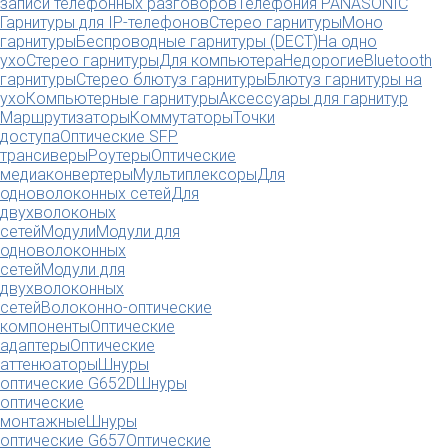
записи телефонных разговоров
Телефония PANASONIC
Гарнитуры для IP-телефонов
Стерео гарнитуры
Моно
гарнитуры
Беспроводные гарнитуры (DECT)
На одно
ухо
Стерео гарнитуры
Для компьютера
Недорогие
Bluetooth
гарнитуры
Стерео блютуз гарнитуры
Блютуз гарнитуры на
ухо
Компьютерные гарнитуры
Аксессуары для гарнитур
Маршрутизаторы
Коммутаторы
Точки
доступа
Оптические SFP
трансиверы
Роутеры
Оптические
медиаконвертеры
Мультиплексоры
Для
одноволоконных сетей
Для
двухволоконых
сетей
Модули
Модули для
одноволоконных
сетей
Модули для
двухволоконных
сетей
Волоконно-оптические
компоненты
Оптические
адаптеры
Оптические
аттенюаторы
Шнуры
оптические G652D
Шнуры
оптические
монтажные
Шнуры
оптические G657
Оптические