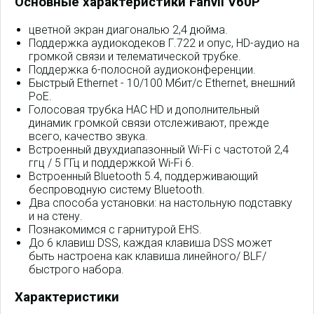
Основные характеристики Fanvil V60P
цветной экран диагональю 2,4 дюйма.
Поддержка аудиокодеков Г.722 и опус, HD-аудио на
громкой связи и телематической трубке.
Поддержка 6-полосной аудиоконференции.
Быстрый Ethernet - 10/100 Мбит/c Ethernet, внешний
PoE.
Голосовая трубка HAC HD и дополнительный
динамик громкой связи отслеживают, прежде
всего, качество звука.
Встроенный двухдиапазонный Wi-Fi с частотой 2,4
ггц / 5 ГГц и поддержкой Wi-Fi 6.
Встроенный Bluetooth 5.4, поддерживающий
беспроводную систему Bluetooth.
Два способа установки: на настольную подставку
и на стену.
Познакомимся с гарнитурой EHS.
До 6 клавиш DSS, каждая клавиша DSS может
быть настроена как клавиша линейного/ BLF/
быстрого набора.
Характеристики