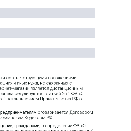
лены соответствующими положениями
ашних и иных нужд, не связанных с
ернет-магазин является дистанционным
авила регулируются статьей 26.1 ФЗ «О
ых Постановлением Правительства РФ от
предпринимателям
оговаривается Договором
Гражданским Кодексом РФ.
ещении, гражданами
, в определении ФЗ «О