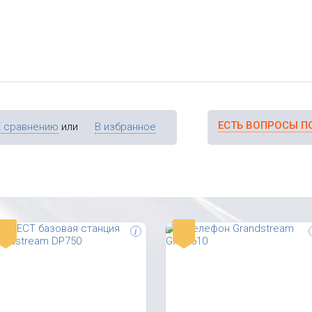
удио (G.722, Opus), цветной
логических линий и 3
исплей 1.8”, PoE
программируемые клавиши
ЕСТЬ ВОПРОСЫ П
К сравнению
или
В избранное
-
-
i
P-телефон Escene ES270, 2 SIP
Yealink AX83H — корпоративный
ккаунта, MWI (Линия 1), HD звук,
беспроводной IP-телефон с
xRJ45 10/100/1000M Ethernet
цветным дисплеем и встроенны
орты, 5 программируемых
модулем Wi-Fi. AX83H
лавиш, БП
поддерживает регистрацию до 4
SIP-аккаунтов и оснащен цветн