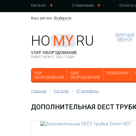
Каталог
О Компании
Оплата и
Ваш регион:
Выберите
HO
MY
RU
ОБРАТНЫЙ
ЗВОНОК
VOIP-ОБОРУДОВАНИЕ
РАБОТАЕМ С 2011 ГОДА
VOIP
GSM
ТЕЛЕФОНИЯ
ОБОРУДОВАНИЕ
ОБОРУДОВАНИЕ
Главная
-
Каталог
-
IP телефоны
ДОПОЛНИТЕЛЬНАЯ DECT ТРУБК