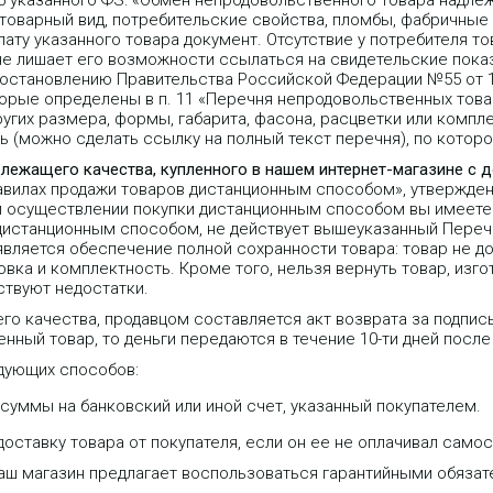
25 указанного ФЗ: «Обмен непродовольственного товара надле
 товарный вид, потребительские свойства, пломбы, фабричные
ту указанного товара документ. Отсутствие у потребителя то
не лишает его возможности ссылаться на свидетельские пока
Постановлению Правительства Российской Федерации №55 от 1
орые определены в п. 11 «Перечня непродовольственных тов
угих размера, формы, габарита, фасона, расцветки или компле
 (можно сделать ссылку на полный текст перечня), по которо
длежащего качества, купленного в нашем интернет-магазине с 
равилах продажи товаров дистанционным способом», утвержде
 при осуществлении покупки дистанционным способом вы имеете 
 дистанционным способом, не действует вышеуказанный Переч
является обеспечение полной сохранности товара: товар не д
вка и комплектность. Кроме того, нельзя вернуть товар, изго
ствуют недостатки.
го качества, продавцом составляется акт возврата за подпис
нный товар, то деньги передаются в течение 10-ти дней после
дующих способов:
уммы на банковский или иной счет, указанный покупателем.
оставку товара от покупателя, если он ее не оплачивал самос
P DECT базовая станция
Простой в использовании IP-
randstream DP750, подключение
телефон для малых и средних
наш магазин предлагает воспользоваться гарантийными обяза
о 5 дополнительных трубок
предприятий или домашних
P720, до 10 SIP-аккаунтов, HD
офисов. 1 SIP-аккаунт, до 2-х