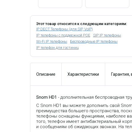
Этот товар относится к следующим категориям:
IP DECT Телефоны (для SIP, VoIP)
IP телефоны с поддержкой POE
SIP IP телефоны
Wi-Fi IP телефоны
Беспроводные IP телефоны
IP телефон для гостиниц
Описание
Характеристики
Гарантия,
Snom HD1
- дополнительная беспроводная тр
С Snom HD1 вы можете дополнить свой Snom
преимущества большего пространства, поско
телефоны оснащены функциями, наиболее важ
того, телефон имеет антибактериальный кор
и сообщениям об ожидающих звонках. На тел