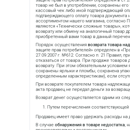
защите прав потребителей» определен в ст.
товар не был в употреблении, сохранены его
кассовый чек либо иной подтверждающий опла
подтверждающего оплату товара документа 
ассортиментом нашего магазина, согласно 
являются «Технически сложные товары», кот
возврату или обмену на аналогичный товар др
приобретенный вами товар в данный перечень
Порядок осуществления
возврата товара на
защите прав потребителей» определен в «П
27.09.2007 г. №612. Согласно п. 21 Правил,
отказаться от товара. При продаже товаров
возврату. При этом обязательным условием 
сохранены ярлыки и пломбы, сохранена упако
определенным характеристикам), если отсут
При возврате покупателем товара надлежаще
акта продавец не передал деньги за возвраще
Возврат денег осуществляется одним из сле
Путем перечисления соответствующей с
Продавец имеет право удержать расходы на д
GXP2160 - бизнес IP-телефон, до 6-
I
ти линий, цветной ЖК-дисплей с
G
В случае
обнаружения в товаре недостатка
, 
диагональю 4.3 дюйма, 5
д
программируемых контекстно-
D