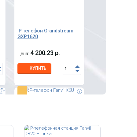
IP телефон Grandstream
GXP1620
4 200.23 р.
Цена:
КУПИТЬ
-
i
i
Беспроводной SIP-телефон Fanvil
P-
W710H Linkvil, 2 SIP линии, 1
клавиша PTT, 2.0" цветной ЖК-
дисплей с разрешением 240x320
пикселей, литиевая батарея
емкостью 1900 мАч