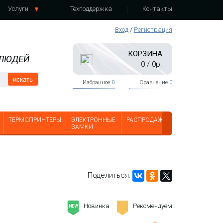
Услуги
Техподдержка
Контакты
Вход
/
Регистрация
КОРЗИНА
 ЛЮДЕЙ
0
/
0
р.
искать
Избранное
0
Сравнение
0
ТЕРМОПРИНТЕРЫ
ЭЛЕКТРОННЫЕ
РАСПРОДАЖА
ЗАМКИ
Поделиться:
Новинка
Рекомендуем
-
NEW