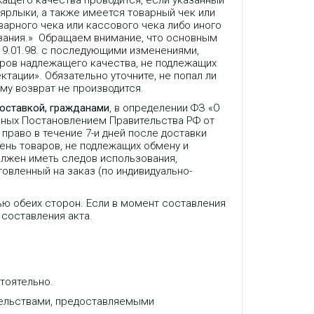
жащего качества проводится, если указанный
 ярлыки, а также имеется товарный чек или
варного чека или кассового чека либо иного
зания.» Обращаем внимание, что основным
9.01.98. с последующими изменениями,
аров надлежащего качества, не подлежащих
ктации». Обязательно уточните, не попал ли
му возврат не производится.
доставкой, гражданами
, в определении ФЗ «О
нных Постановлением Правительства РФ от
право в течение 7-и дней после доставки
ень товаров, не подлежащих обмену и
олжен иметь следов использования,
товленный на заказ (по индивидуально-
ью обеих сторон. Если в момент составления
 составления акта.
тоятельно.
GXP1620 - стандартный IP-
телефон для малого бизнеса.
тельствами, предоставляемыми
Имеет 2 SIP линии, 3 XML
клавиши, HD-аудио и