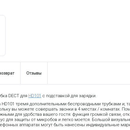
 возврат
Отзывы
убка DECT для
HD101
с подставкой для зарядки.
 HD101 тремя дополнительными беспроводными трубками и, т
льку вы можете совершать звонки в 4 местах / комнатах. Пом
ными для удобства вашего гостя: функция громкой связи, от
пус для защиты от микробов и легко моется. Большой визуаль
ефонных аппаратах могут быть нанесены индивидуальные мар