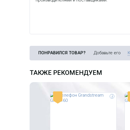
производителями и поставщиками.
зависимых клавиш, 24
а
программируемых клавиш
д
расширения BLF, 2 сетевых порта
Gigabit, БП
ПОНРАВИЛСЯ ТОВАР?
Добавьте его
ТАКЖЕ РЕКОМЕНДУЕМ
-
i
UC926 RU является
I
инновационным гигабитным
а
цветным IP-телефоном с 4,3-
2
дюймовым цветным TFT ЖК-
п
дисплеем разрешением 480x272
к
пикселей. Как и другие