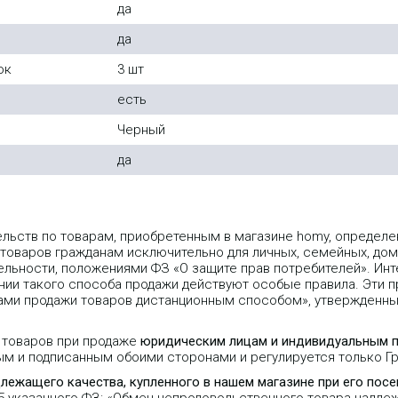
да
да
ок
3 шт
есть
Черный
да
ельств по товарам, приобретенным в магазине homy, опреде
 товаров гражданам исключительно для личных, семейных, дом
льности, положениями ФЗ «О защите прав потребителей». Инт
ии такого способа продажи действуют особые правила. Эти пр
лами продажи товаров дистанционным способом», утвержденн
 товаров при продаже
юридическим лицам и индивидуальным 
ым и подписанным обоими сторонами и регулируется только 
длежащего качества, купленного в нашем магазине при его пос