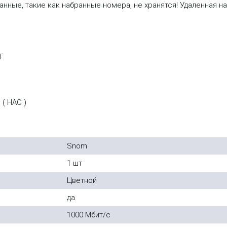
анные, такие как набранные номера, не хранятся! Удаленная 
T
и
( HAC )
Snom
1 шт
Цветной
да
1000 Мбит/с