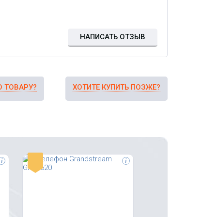
поддерживает режим
конференции до 3-х участников.
НАПИСАТЬ ОТЗЫВ
О ТОВАРУ?
ХОТИТЕ КУПИТЬ ПОЗЖЕ?
-
i
i
IP-телефон премиального класса
Fanvil X6U, 20 SIP-аккаунтов, 2
м
гигабитных LAN порта, RJ9, PoE,
Bluetooth, USB, БП
ым