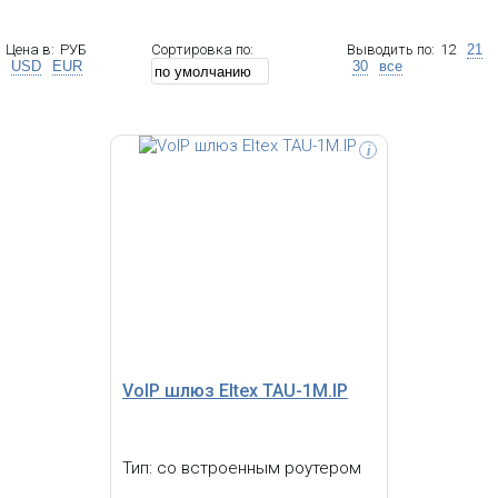
Цена в:
РУБ
Сортировка по:
Выводить по:
12
21
USD
EUR
30
все
i
Абонентский VoIP-шлюз с
встроенным роутером TAU-2M.IP:
2xFXS, 1xWAN, 1xLAN, 1xUSB, SIP
VoIP шлюз Eltex TAU-1M.IP
Тип: со встроенным роутером