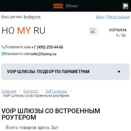
Меню
Ваш регион:
Выберите
Вход
/
Регистрация
HO
MY
RU
КОРЗИНА
0
/
0
р.
Компактный 1 FXS шлюз со
+7 (495) 255-44-66
Позвоните нам:
встроенным роутером: - 1 порт WAN -
2 порта LAN - 1 порт FXS - 1 порт USB
info@homy.ru
Напишите нам:
Шлюз идеально подходит для
подключения офисного рабочего
места или домашних абонентов к
услугам Интернет и телефонии.
VOIP ШЛЮЗЫ: ПОДБОР ПО ПАРАМЕТРАМ
Главная
-
Каталог
-
VoIP шлюзы
-
VoIP шлюзы со встроенным роутером
VOIP ШЛЮЗЫ СО ВСТРОЕННЫМ
РОУТЕРОМ
Всего товаров здесь 2шт