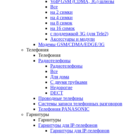
VoIP GSM (CDMA, 3G) шлюзы
Все
на 2 симки
на 4 симки
на 8 симок
на 16 симок
с поддержкой 3G (для Tele2)
Аксессуары и модули
Модемы GSM/CDMA/EDGE/3G
Телефония
Телефония
Радиотелефоны
Радиотелефоны
Все
Для дома
С двумя трубками
Недорогие
DECT
Проводные телефоны
Системы записи телефонных разговоров
Телефония PANASONIC
Гарнитуры
Гарнитуры
Гарнитуры для IP-телефонов
Гарнитуры для IP-телефонов