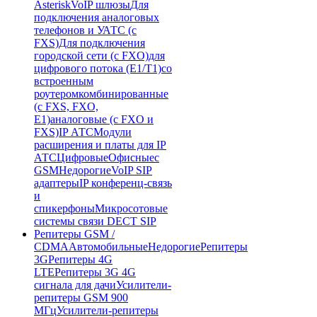
Asterisk
VoIP шлюзы
Для
подключения аналоговых
телефонов и УАТС (с
FXS)
Для подключения
городской сети (с FXO)
для
цифрового потока (E1/T1)
со
встроенным
роутером
комбинированные
(c FXS, FXO,
E1)
аналоговые (с FXO и
FXS)
IP АТС
Модули
расширения и платы для IP
АТС
Цифровые
Офисные
с
GSM
Недорогие
VoIP SIP
адаптеры
IP конференц-связь
и
спикерфоны
Микросотовые
системы связи DECT SIP
Репитеры GSM /
CDMA
Автомобильные
Недорогие
Репитеры
3G
Репитеры 4G
LTE
Репитеры 3G 4G
сигнала для дачи
Усилители-
репитеры GSM 900
МГц
Усилители-репитеры