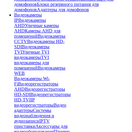
домофонов
Блоки резервного питания для
домофонов
Адаптеры для домофонов
Видеокамеры
IP
Видеокамеры
AHD
Уличные камеры
AHD
Камеры AHD для
помещений
Видеокамеры
CCTV
Видеокамеры HD-
SDI
Видеокамеры
TVI
Уличные TVI
видеокамеры
TVI
видеокамеры для
помещений
Видеокамеры
WEB
Видеокамеры Wi-
Fi
Видеорегистраторы
AHD
Видеорегистраторы
HD-SDI
Видеорегистраторы
HD-TVI
IP
видеорегистраторы
Видео
адаптеры
Системы
видеонаблюдения и
аудиозаписи
IPTV
приставки
Аксессуары для
видеооборудования
Приемо-