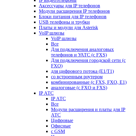
IP видеотелефоны
Аксессуары для IP телефонов
Модули расширения IP телефонов
Блоки питания для IP телефонов
USB телефоны и трубки
Платы и модули для Asterisk
VoIP шлюзы
VoIP шлюзы
Все
Для подключения аналоговых
телефонов и УАТС (с FXS)
Для подключения городской сети (с
FXO)
для цифрового потока (E1/T1)
со встроенным роутером
комбинированные (c FXS, FXO, E1)
аналоговые (с FXO и FXS)
IP АТС
IP АТС
Все
Модули расширения и платы для IP
АТС
Цифровые
Офисные
с GSM