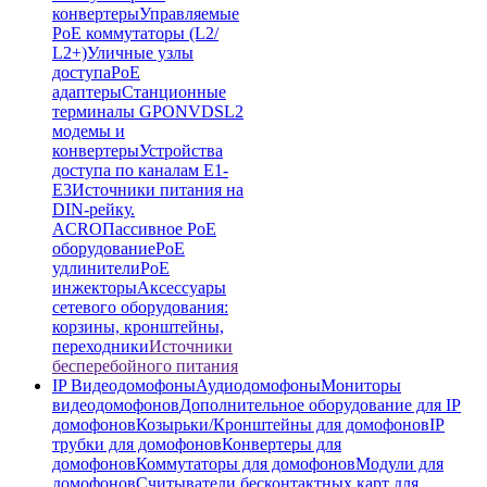
конвертеры
Управляемые
PoE коммутаторы (L2/
L2+)
Уличные узлы
доступа
PoE
адаптеры
Станционные
терминалы GPON
VDSL2
модемы и
конвертеры
Устройства
доступа по каналам E1-
E3
Источники питания на
DIN-рейку.
ACRO
Пассивное PoE
оборудование
PoE
удлинители
PoE
инжекторы
Аксессуары
сетевого оборудования:
корзины, кронштейны,
переходники
Источники
бесперебойного питания
IP Видеодомофоны
Аудиодомофоны
Мониторы
видеодомофонов
Дополнительное оборудование для IP
домофонов
Козырьки/Кронштейны для домофонов
IP
трубки для домофонов
Конвертеры для
домофонов
Коммутаторы для домофонов
Модули для
домофонов
Считыватели бесконтактных карт для