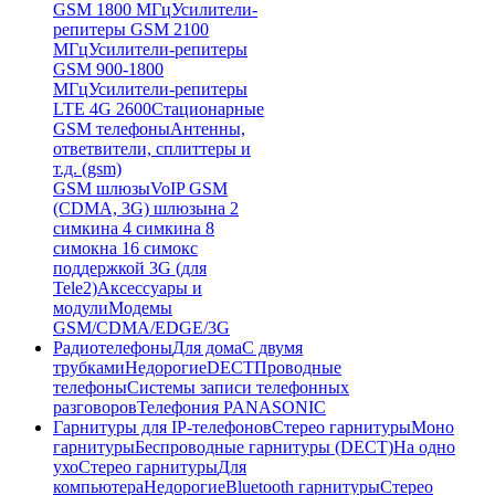
GSM 1800 МГц
Усилители-
репитеры GSM 2100
МГц
Усилители-репитеры
GSM 900-1800
МГц
Усилители-репитеры
LTE 4G 2600
Стационарные
GSM телефоны
Антенны,
ответвители, сплиттеры и
т.д. (gsm)
GSM шлюзы
VoIP GSM
(CDMA, 3G) шлюзы
на 2
симки
на 4 симки
на 8
симок
на 16 симок
с
поддержкой 3G (для
Tele2)
Аксессуары и
модули
Модемы
GSM/CDMA/EDGE/3G
Радиотелефоны
Для дома
С двумя
трубками
Недорогие
DECT
Проводные
телефоны
Системы записи телефонных
разговоров
Телефония PANASONIC
Гарнитуры для IP-телефонов
Стерео гарнитуры
Моно
гарнитуры
Беспроводные гарнитуры (DECT)
На одно
ухо
Стерео гарнитуры
Для
компьютера
Недорогие
Bluetooth гарнитуры
Стерео