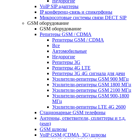
Недорогие
VoIP SIP адаптеры
IP конференц-связь и спикерфоны
Микросотовые системы связи DECT SIP
GSM оборудование
GSM оборудование
Репитеры GSM / CDMA
Репитеры GSM / CDMA
Все
Автомобильные
Недорогие
Репитеры 3G
Репитеры 4G LTE
Репитеры 3G 4G сигнала для дачи
Усилители-репитеры GSM 900 МГц
Усилители-репитеры GSM 1800 МГц
Усилители-репитеры GSM 2100 МГц
Усилители-репитеры GSM 900-1800
МГц
Усилители-репитеры LTE 4G 2600
Стационарные GSM телефоны
Антенны, ответвители, сплиттеры и т.д.
(gsm)
GSM шлюзы
VoIP GSM (CDMA, 3G) шлюзы