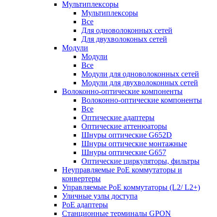
Мультиплексоры
Мультиплексоры
Все
Для одноволоконных сетей
Для двухволоконых сетей
Модули
Модули
Все
Модули для одноволоконных сетей
Модули для двухволоконных сетей
Волоконно-оптические компоненты
Волоконно-оптические компоненты
Все
Оптические адаптеры
Оптические аттенюаторы
Шнуры оптические G652D
Шнуры оптические монтажные
Шнуры оптические G657
Оптические циркуляторы, фильтры
Неуправляемые PoE коммутаторы и
конвертеры
Управляемые PoE коммутаторы (L2/ L2+)
Уличные узлы доступа
PoE адаптеры
Станционные терминалы GPON