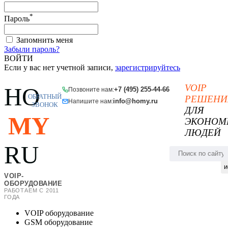
*
Пароль
Запомнить меня
Забыли пароль?
ВОЙТИ
Если у вас нет учетной записи,
зарегистрируйтесь
VOIP
HO
+7 (495) 255-44-66
Позвоните нам:
ОБРАТНЫЙ
РЕШЕНИ
info@homy.ru
Напишите нам:
ЗВОНОК
ДЛЯ
MY
ЭКОНОМ
ЛЮДЕЙ
RU
и
VOIP-
ОБОРУДОВАНИЕ
РАБОТАЕМ С 2011
ГОДА
VOIP оборудование
GSM оборудование