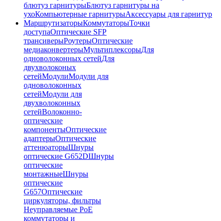
блютуз гарнитуры
Блютуз гарнитуры на
ухо
Компьютерные гарнитуры
Аксессуары для гарнитур
Маршрутизаторы
Коммутаторы
Точки
доступа
Оптические SFP
трансиверы
Роутеры
Оптические
медиаконвертеры
Мультиплексоры
Для
одноволоконных сетей
Для
двухволоконых
сетей
Модули
Модули для
одноволоконных
сетей
Модули для
двухволоконных
сетей
Волоконно-
оптические
компоненты
Оптические
адаптеры
Оптические
аттенюаторы
Шнуры
оптические G652D
Шнуры
оптические
монтажные
Шнуры
оптические
G657
Оптические
циркуляторы, фильтры
Неуправляемые PoE
коммутаторы и