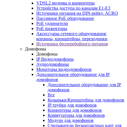
VDSL2 модемы и конвертеры
Устройства доступа по каналам E1-E3
Источники питания на DIN-рейку. ACRO
Пассивное PoE оборудование
PoE удлинители
PoE инжекторы
Аксессуары сетевого оборудования:
корзины, кронштейны, переходники
Источники бесперебойного питания
Домофоны
Домофоны
IP Видеодомофоны
Аудиодомофоны
Мониторы видеодомофонов
Дополнительное оборудование для IP
домофонов
Дополнительное оборудование для IP
домофонов
Все
Козырьки/Кронштейны для домофонов
IP трубки для домофонов
Конвертеры для домофонов
Коммутаторы для домофонов
Модули для домофонов
Считыватели бесконтактных карт для