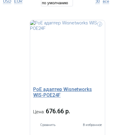
USD
EUR
30
все
i
Wisnetworks WIS-POE24G -
гигабитный PoE-инжектор 24V / 0.75A.
Способен обеспечить подключенное к
нему устройство питанием на
расстоянии до 100 метров.
Обеспечивает защиту от
перенапряжения.
PoE адаптер Wisnetworks
WIS-POE24F
676.66 р.
Цена:
Сравнить
В избранное