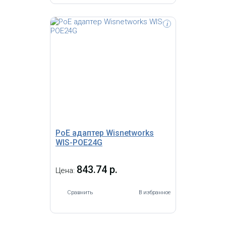
i
Wisnetworks WIS-POE24GA -
гигабитный PoE-инжектор 24V / 1A.
Способен обеспечить подключенное к
нему устройство питанием на
расстоянии до 100 метров.
Обеспечивает защиту от
перенапряжения.
PoE адаптер Wisnetworks
WIS-POE24G
843.74 р.
Цена:
Сравнить
В избранное