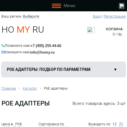
Меню
Ваш регион:
Выберите
Вход
/
Регистрация
HO
MY
RU
КОРЗИНА
0
/
0
р.
+7 (495) 255-44-66
Позвоните нам:
Wisnetworks WIS-POE24F - 100-
Мбитный PoE-инжектор 24V / 0.75A.
info@homy.ru
Напишите нам:
Способен обеспечить подключенное к
нему устройство питанием на
расстоянии до 100 метров.
Обеспечивает защиту от
POE АДАПТЕРЫ: ПОДБОР ПО ПАРАМЕТРАМ
перенапряжения.
Главная
-
Каталог
-
PoE адаптеры
POE АДАПТЕРЫ
Всего товаров здесь: 3 шт
Цена в:
РУБ
Сортировка по:
Выводить по:
12
21