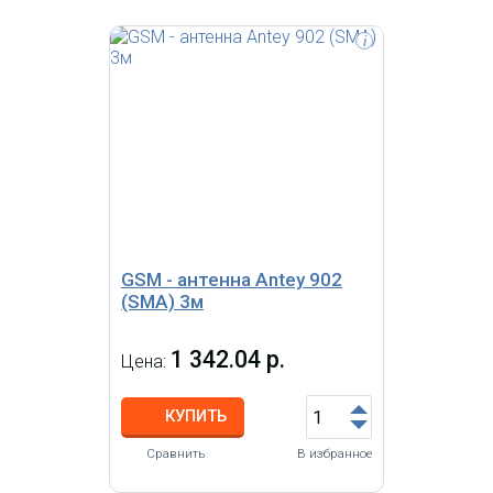
i
Внешняя автомобильная
магнитная GSM-антенна Antey 902
подсоединяется к разъему FME
сотовых терминалов и усиливает
мощность сигнала в диапазонах
872-960/1710-1885 МГц.
Коэффициент усиления 9 dB.
Длина антенны 61 см.
GSM - антенна Antey 902
(SMA) 3м
1 342.04 р.
Цена:
КУПИТЬ
Сравнить
В избранное