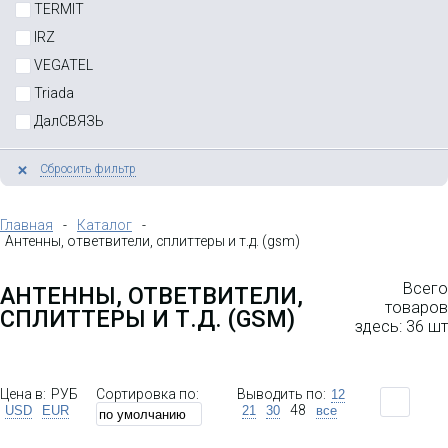
TERMIT
IRZ
VEGATEL
Антенна внешняя автомобильная
Triada
магнитная 872-960 МГц, 9 dBi,
кабель 3м SMA(M)
ДалСВЯЗЬ
Сбросить фильтр
Главная
-
Каталог
-
Антенны, ответвители, сплиттеры и т.д. (gsm)
Всего
АНТЕННЫ, ОТВЕТВИТЕЛИ,
товаров
СПЛИТТЕРЫ И Т.Д. (GSM)
здесь: 36 шт
Цена в:
РУБ
Сортировка по:
Выводить по:
12
48
USD
EUR
21
30
все