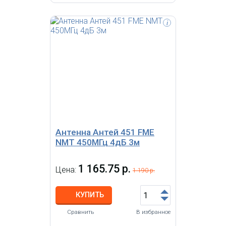
i
Антенна внешняя автомобильная
магнитная 872-960 МГц, 13.5 dBi,
кабель 3 м, SMA.
Антенна Антей 451 FME
NMT 450МГц 4дБ 3м
1 165.75 р.
Цена:
1 190 р.
КУПИТЬ
Сравнить
В избранное