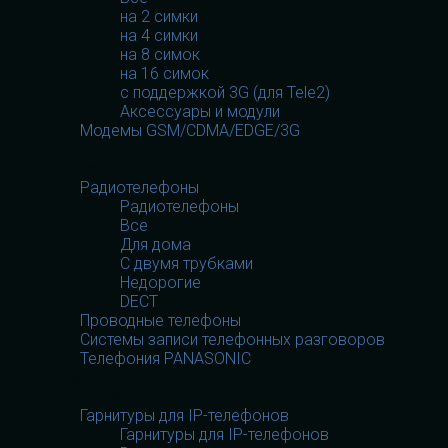
на 2 симки
на 4 симки
на 8 симок
на 16 симок
с поддержкой 3G (для Tele2)
Аксессуары и модули
Модемы GSM/CDMA/EDGE/3G
Телефония
Телефония
Радиотелефоны
Радиотелефоны
Все
Для дома
С двумя трубками
Недорогие
DECT
Проводные телефоны
Системы записи телефонных разговоров
Телефония PANASONIC
Гарнитуры
Гарнитуры
Гарнитуры для IP-телефонов
Гарнитуры для IP-телефонов