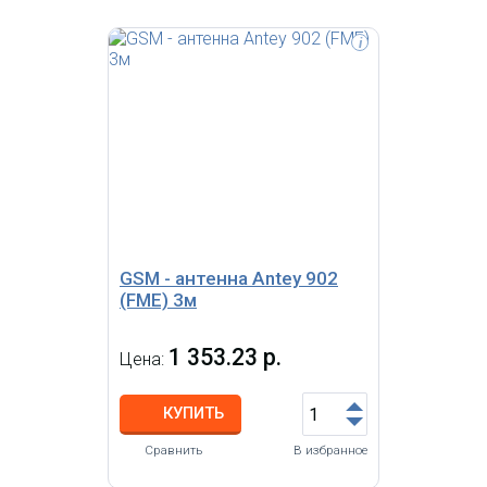
i
Антенна внешняя автомобильная
магнитная 872-960/1710-1885
Мгц, 5 dBi, с разъемом FME (F),
кабель 3м
GSM - антенна Antey 902
(FME) 3м
1 353.23 р.
Цена:
КУПИТЬ
Сравнить
В избранное