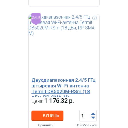
SALE
i
Мультидиапазонная 2G/3G/4G-
антенна на магнитной базе Termit
MB2700M-2Ff (кабель 2 м, FME-F)
Двухдиапазонная 2.4/5 ГГц
штыревая Wi-Fi-антенна
Termit DB5020M-RSm (18
дБи, RP-SMA-M)
1 176.32 р.
Цена:
КУПИТЬ
Сравнить
В избранное