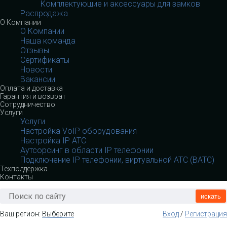
Комплектующие и аксессуары для замков
Распродажа
О Компании
О Компании
Наша команда
Отзывы
Сертификаты
Новости
Вакансии
Оплата и доставка
Гарантия и возврат
Сотрудничество
Услуги
Услуги
Настройка VoIP оборудования
Настройка IP АТС
Аутсорсинг в области IP телефонии
Подключение IP телефонии, виртуальной АТС (ВАТС)
Техподдержка
Контакты
искать
Ваш регион:
Выберите
Вход
/
Регистрация