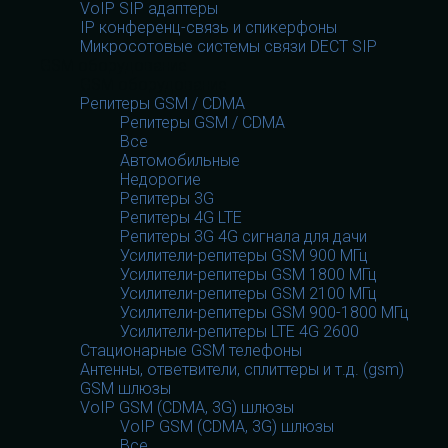
VoIP SIP адаптеры
IP конференц-связь и спикерфоны
Микросотовые системы связи DECT SIP
GSM оборудование
GSM оборудование
Репитеры GSM / CDMA
Репитеры GSM / CDMA
Все
Автомобильные
Недорогие
Репитеры 3G
Репитеры 4G LTE
Репитеры 3G 4G сигнала для дачи
Усилители-репитеры GSM 900 МГц
Усилители-репитеры GSM 1800 МГц
Усилители-репитеры GSM 2100 МГц
Усилители-репитеры GSM 900-1800 МГц
Усилители-репитеры LTE 4G 2600
Стационарные GSM телефоны
Антенны, ответвители, сплиттеры и т.д. (gsm)
GSM шлюзы
VoIP GSM (CDMA, 3G) шлюзы
VoIP GSM (CDMA, 3G) шлюзы
Все