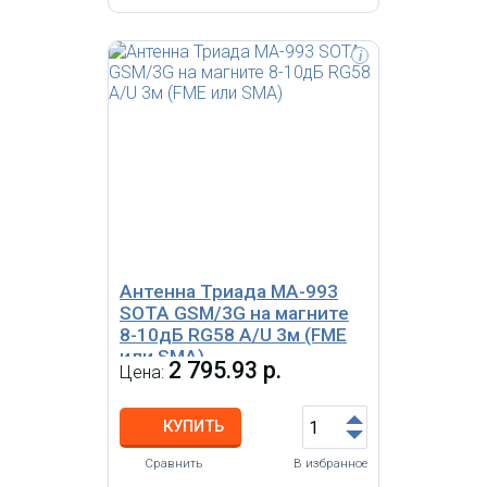
i
Антенна 2G/3G врезная,
всенаправленная (OMNI),
конструкция вертикальный
укороченный петлевой вибратор
и штыревой четвертьволновый
вибратор , усиление 5-6 дБи,
кабель RG58A/U 3 м, разъем SMA,
размер Ø 77 х 51 мм.
Антенна Триада МА-993
SOTA GSM/3G на магните
8-10дБ RG58 A/U 3м (FME
или SMA)
2 795.93 р.
Цена:
КУПИТЬ
Сравнить
В избранное