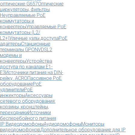
оптические G657
Оптические
циркуляторы, фильтры
Неуправляемые PoE
коммутаторы и
конвертеры
Управляемые PoE
коммутаторы (L2/
L2+)
Уличные узлы доступа
PoE
адаптеры
Станционные
терминалы GPON
VDSL2
модемы и
конвертеры
Устройства
доступа по каналам E1-
E3
Источники питания на DIN-
рейку. ACRO
Пассивное PoE
оборудование
PoE
удлинители
PoE
инжекторы
Аксессуары
сетевого оборудования:
корзины, кронштейны,
переходники
Источники
бесперебойного питания
IP Видеодомофоны
Аудиодомофоны
Мониторы
видеодомофонов
Дополнительное оборудование для IP