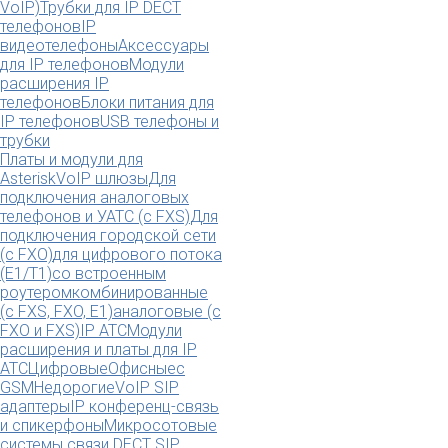
VoIP)
Трубки для IP DECT
телефонов
IP
видеотелефоны
Аксессуары
для IP телефонов
Модули
расширения IP
телефонов
Блоки питания для
IP телефонов
USB телефоны и
трубки
Платы и модули для
Asterisk
VoIP шлюзы
Для
подключения аналоговых
телефонов и УАТС (с FXS)
Для
подключения городской сети
(с FXO)
для цифрового потока
(E1/T1)
со встроенным
роутером
комбинированные
(c FXS, FXO, E1)
аналоговые (с
FXO и FXS)
IP АТС
Модули
расширения и платы для IP
АТС
Цифровые
Офисные
с
GSM
Недорогие
VoIP SIP
адаптеры
IP конференц-связь
и спикерфоны
Микросотовые
системы связи DECT SIP