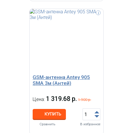
i
Антенна Антей 451 FME NMT
450МГц 4дБ 3м, CDMA-антенна на
магнитном основании, усиление
4db
GSM-антенна Antey 905
SMA 3м (Антей)
1 319.68 р.
Цена:
1 900 р.
КУПИТЬ
Сравнить
В избранное