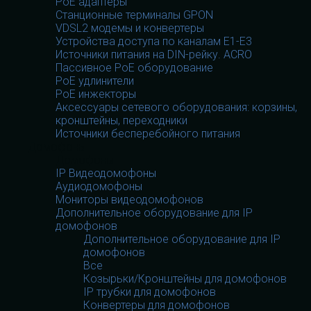
PoE адаптеры
Станционные терминалы GPON
VDSL2 модемы и конвертеры
Устройства доступа по каналам E1-E3
Источники питания на DIN-рейку. ACRO
Пассивное PoE оборудование
PoE удлинители
PoE инжекторы
Аксессуары сетевого оборудования: корзины,
кронштейны, переходники
Источники бесперебойного питания
Домофоны
Домофоны
IP Видеодомофоны
Аудиодомофоны
Мониторы видеодомофонов
Дополнительное оборудование для IP
домофонов
Дополнительное оборудование для IP
домофонов
Все
Козырьки/Кронштейны для домофонов
IP трубки для домофонов
Конвертеры для домофонов