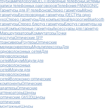
трубками
Недорогие
DECT
Проводные телефоны
Системы
записи телефонных разговоров
Телефония PANASONIC
Гарнитуры для IP-телефонов
Стерео гарнитуры
Моно
гарнитуры
Беспроводные гарнитуры (DECT)
На одно
ухо
Стерео гарнитуры
Для компьютера
Недорогие
Bluetooth
гарнитуры
Стерео блютуз гарнитуры
Блютуз гарнитуры на
ухо
Компьютерные гарнитуры
Аксессуары для гарнитур
Маршрутизаторы
Коммутаторы
Точки
доступа
Оптические SFP
трансиверы
Роутеры
Оптические
медиаконвертеры
Мультиплексоры
Для
одноволоконных сетей
Для
двухволоконых
сетей
Модули
Модули для
одноволоконных
сетей
Модули для
двухволоконных
сетей
Волоконно-оптические
компоненты
Оптические
адаптеры
Оптические
аттенюаторы
Шнуры
оптические G652D
Шнуры
оптические
монтажные
Шнуры