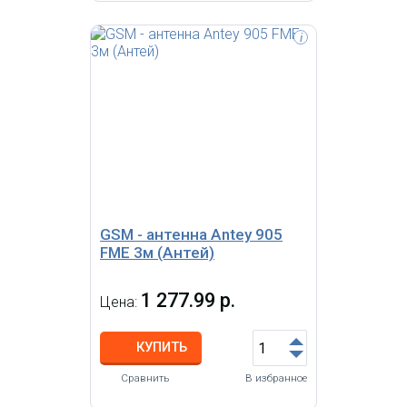
i
Антенна внешняя автомобильная
магнитная 872-960/1710-1885
Мгц, 5 dBi, с разъемом SMA (F),
кабель 3м
GSM - антенна Antey 905
FME 3м (Антей)
1 277.99 р.
Цена:
КУПИТЬ
Сравнить
В избранное