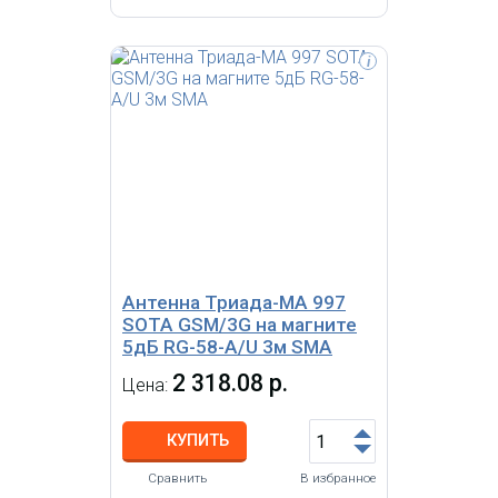
i
Внешняя штыревая всепогодная
антенна, усиление 4-6 дБ, N-
розетка
Антенна Триада-МА 997
SOTA GSM/3G на магните
5дБ RG-58-A/U 3м SMA
2 318.08 р.
Цена:
КУПИТЬ
Сравнить
В избранное