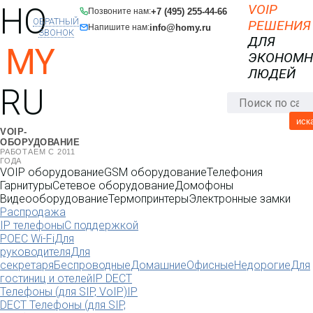
HO
VOIP
+7 (495) 255-44-66
Позвоните нам:
ОБРАТНЫЙ
РЕШЕНИЯ
info@homy.ru
Напишите нам:
ЗВОНОК
ДЛЯ
MY
ЭКОНОМ
ЛЮДЕЙ
RU
иск
VOIP-
ОБОРУДОВАНИЕ
РАБОТАЕМ С 2011
ГОДА
VOIP оборудование
GSM оборудование
Телефония
Гарнитуры
Сетевое оборудование
Домофоны
Видеооборудование
Термопринтеры
Электронные замки
Распродажа
IP телефоны
С поддержкой
POE
C Wi-Fi
Для
руководителя
Для
секретаря
Беспроводные
Домашние
Офисные
Недорогие
Для
гостиниц и отелей
IP DECT
Телефоны (для SIP, VoIP)
IP
DECT Телефоны (для SIP,