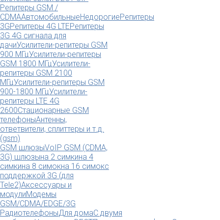
Репитеры GSM /
CDMA
Автомобильные
Недорогие
Репитеры
3G
Репитеры 4G LTE
Репитеры
3G 4G сигнала для
дачи
Усилители-репитеры GSM
900 МГц
Усилители-репитеры
GSM 1800 МГц
Усилители-
репитеры GSM 2100
МГц
Усилители-репитеры GSM
900-1800 МГц
Усилители-
репитеры LTE 4G
2600
Стационарные GSM
телефоны
Антенны,
ответвители, сплиттеры и т.д.
(gsm)
GSM шлюзы
VoIP GSM (CDMA,
3G) шлюзы
на 2 симки
на 4
симки
на 8 симок
на 16 симок
с
поддержкой 3G (для
Tele2)
Аксессуары и
модули
Модемы
GSM/CDMA/EDGE/3G
Радиотелефоны
Для дома
С двумя