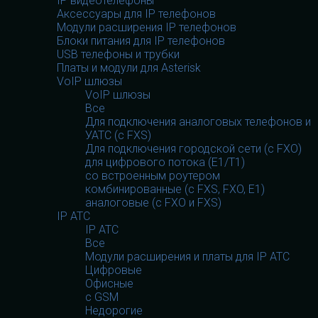
IP видеотелефоны
Аксессуары для IP телефонов
Модули расширения IP телефонов
Блоки питания для IP телефонов
USB телефоны и трубки
Платы и модули для Asterisk
VoIP шлюзы
VoIP шлюзы
Все
Для подключения аналоговых телефонов и
УАТС (с FXS)
Для подключения городской сети (с FXO)
для цифрового потока (E1/T1)
со встроенным роутером
комбинированные (c FXS, FXO, E1)
аналоговые (с FXO и FXS)
IP АТС
IP АТС
Все
Модули расширения и платы для IP АТС
Цифровые
Офисные
с GSM
Недорогие