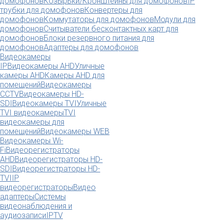
домофонов
Козырьки/Кронштейны для домофонов
IP
трубки для домофонов
Конвертеры для
домофонов
Коммутаторы для домофонов
Модули для
домофонов
Считыватели бесконтактных карт для
домофонов
Блоки резервного питания для
домофонов
Адаптеры для домофонов
Видеокамеры
IP
Видеокамеры AHD
Уличные
камеры AHD
Камеры AHD для
помещений
Видеокамеры
CCTV
Видеокамеры HD-
SDI
Видеокамеры TVI
Уличные
TVI видеокамеры
TVI
видеокамеры для
помещений
Видеокамеры WEB
Видеокамеры Wi-
Fi
Видеорегистраторы
AHD
Видеорегистраторы HD-
SDI
Видеорегистраторы HD-
TVI
IP
видеорегистраторы
Видео
адаптеры
Системы
видеонаблюдения и
аудиозаписи
IPTV