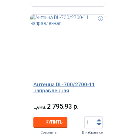
i
Двухдиапазонная 2.4/5 ГГц
штыревая всенаправленная Wi-Fi
-антенна Termit DB5020M-RSm с
усилением до 18 дБи (18 дБи, RP-
SMA-M)
Антенна DL-700/2700-11
направленная
2 795.93 р.
Цена:
КУПИТЬ
Сравнить
В избранное