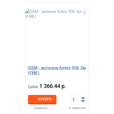
i
Всенаправленная 2G/3G 3-х
диапазонная антенна (GSM
900МГц, 1800 МГц и 3G -2100 МГц)
с большим усилением 10 дБи,
кабель 3м
GSM - антенна Antey 906 3м
(FME)
1 366.44 р.
Цена:
КУПИТЬ
Сравнить
В избранное