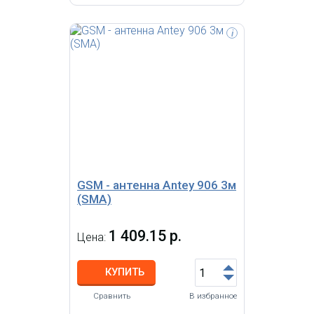
i
Антенна внешняя автомобильная
магнитная 872-960 МГц, 13.5 dBi,
кабель 3 м, FME(F)
GSM - антенна Antey 906 3м
(SMA)
1 409.15 р.
Цена:
КУПИТЬ
Сравнить
В избранное