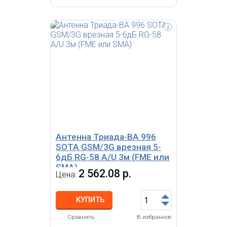
i
Антенна 2G/3G на магните,
всенаправленная (OMNI),
конструкция вертикальный
укороченный петлевой вибратор
и штыревой четвертьволновый
вибратор, усиление 4.9 дБи,
кабель RG58A/U 3 м, разъем SMA,
размер Ø 77 х 51 мм
Антенна Триада-ВА 996
SOTA GSM/3G врезная 5-
6дБ RG-58 А/U 3м (FME или
SMA)
2 562.08 р.
Цена:
КУПИТЬ
Сравнить
В избранное