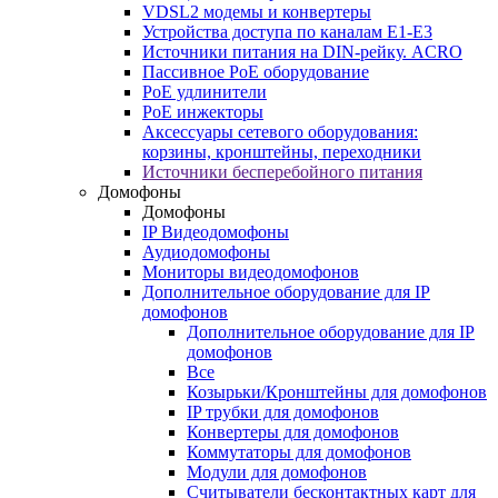
VDSL2 модемы и конвертеры
Устройства доступа по каналам E1-E3
Источники питания на DIN-рейку. ACRO
Пассивное PoE оборудование
PoE удлинители
PoE инжекторы
Аксессуары сетевого оборудования:
корзины, кронштейны, переходники
Источники бесперебойного питания
Домофоны
Домофоны
IP Видеодомофоны
Аудиодомофоны
Мониторы видеодомофонов
Дополнительное оборудование для IP
домофонов
Дополнительное оборудование для IP
домофонов
Все
Козырьки/Кронштейны для домофонов
IP трубки для домофонов
Конвертеры для домофонов
Коммутаторы для домофонов
Модули для домофонов
Считыватели бесконтактных карт для