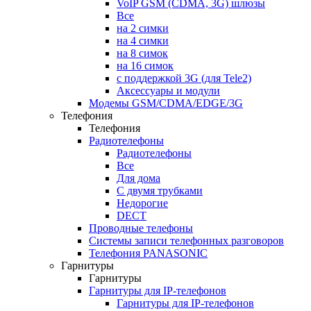
VoIP GSM (CDMA, 3G) шлюзы
Все
на 2 симки
на 4 симки
на 8 симок
на 16 симок
с поддержкой 3G (для Tele2)
Аксессуары и модули
Модемы GSM/CDMA/EDGE/3G
Телефония
Телефония
Радиотелефоны
Радиотелефоны
Все
Для дома
С двумя трубками
Недорогие
DECT
Проводные телефоны
Системы записи телефонных разговоров
Телефония PANASONIC
Гарнитуры
Гарнитуры
Гарнитуры для IP-телефонов
Гарнитуры для IP-телефонов