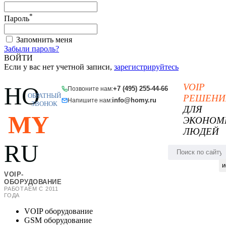
*
Пароль
Запомнить меня
Забыли пароль?
ВОЙТИ
Если у вас нет учетной записи,
зарегистрируйтесь
VOIP
HO
+7 (495) 255-44-66
Позвоните нам:
ОБРАТНЫЙ
РЕШЕНИ
info@homy.ru
Напишите нам:
ЗВОНОК
ДЛЯ
MY
ЭКОНОМ
ЛЮДЕЙ
RU
и
VOIP-
ОБОРУДОВАНИЕ
РАБОТАЕМ С 2011
ГОДА
VOIP оборудование
GSM оборудование