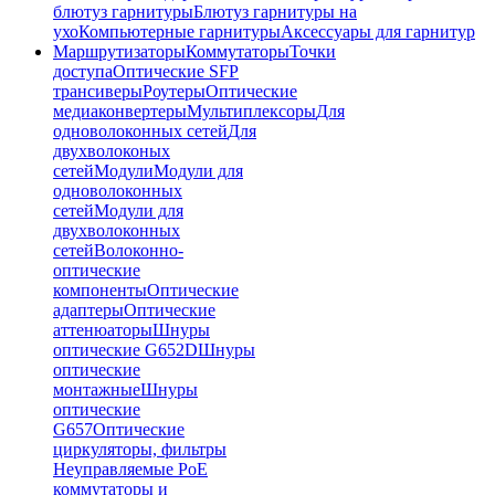
блютуз гарнитуры
Блютуз гарнитуры на
ухо
Компьютерные гарнитуры
Аксессуары для гарнитур
Маршрутизаторы
Коммутаторы
Точки
доступа
Оптические SFP
трансиверы
Роутеры
Оптические
медиаконвертеры
Мультиплексоры
Для
одноволоконных сетей
Для
двухволоконых
сетей
Модули
Модули для
одноволоконных
сетей
Модули для
двухволоконных
сетей
Волоконно-
оптические
компоненты
Оптические
адаптеры
Оптические
аттенюаторы
Шнуры
оптические G652D
Шнуры
оптические
монтажные
Шнуры
оптические
G657
Оптические
циркуляторы, фильтры
Неуправляемые PoE
коммутаторы и