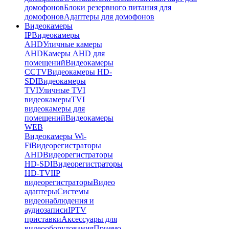
домофонов
Блоки резервного питания для
домофонов
Адаптеры для домофонов
Видеокамеры
IP
Видеокамеры
AHD
Уличные камеры
AHD
Камеры AHD для
помещений
Видеокамеры
CCTV
Видеокамеры HD-
SDI
Видеокамеры
TVI
Уличные TVI
видеокамеры
TVI
видеокамеры для
помещений
Видеокамеры
WEB
Видеокамеры Wi-
Fi
Видеорегистраторы
AHD
Видеорегистраторы
HD-SDI
Видеорегистраторы
HD-TVI
IP
видеорегистраторы
Видео
адаптеры
Системы
видеонаблюдения и
аудиозаписи
IPTV
приставки
Аксессуары для
видеооборудования
Приемо-