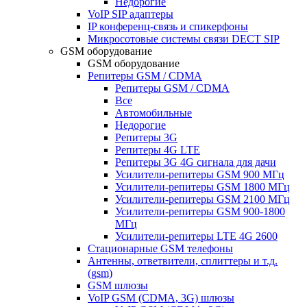
Недорогие
VoIP SIP адаптеры
IP конференц-связь и спикерфоны
Микросотовые системы связи DECT SIP
GSM оборудование
GSM оборудование
Репитеры GSM / CDMA
Репитеры GSM / CDMA
Все
Автомобильные
Недорогие
Репитеры 3G
Репитеры 4G LTE
Репитеры 3G 4G сигнала для дачи
Усилители-репитеры GSM 900 МГц
Усилители-репитеры GSM 1800 МГц
Усилители-репитеры GSM 2100 МГц
Усилители-репитеры GSM 900-1800
МГц
Усилители-репитеры LTE 4G 2600
Стационарные GSM телефоны
Антенны, ответвители, сплиттеры и т.д.
(gsm)
GSM шлюзы
VoIP GSM (CDMA, 3G) шлюзы