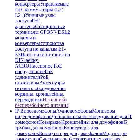
конвертеры
Управляемые
PoE коммутаторы (L2/
L2+)
Уличные узлы
доступа
PoE
адаптеры
Станционные
терминалы GPON
VDSL2
модемы и
конвертеры
Устройства
доступа по каналам E1-
E3
Источники питания на
DIN-рейку.
ACRO
Пассивное PoE
оборудование
PoE
удлинители
PoE
инжекторы
Аксессуары
сетевого оборудования:
корзины, кронштейны,
переходники
Источники
бесперебойного питания
IP Видеодомофоны
Аудиодомофоны
Мониторы
видеодомофонов
Дополнительное оборудование для IP
домофонов
Козырьки/Кронштейны для домофонов
IP
трубки для домофонов
Конвертеры для
домофонов
Коммутаторы для домофонов
Модули для
домофонов
Считыватели бесконтактных карт для