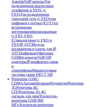
Asterisk
VoIP шлюзы
Для
подключения аналоговых
телефонов и УАТС (с
FXS)
Для подключения
городской сети (с FXO)
для
цифрового потока (E1/T1)
со
встроенным
роутером
комбинированные
(c FXS, FXO,
E1)
аналоговые (с FXO и
FXS)
IP АТС
Модули
расширения и платы для IP
АТС
Цифровые
Офисные
с
GSM
Недорогие
VoIP SIP
адаптеры
IP конференц-связь
и
спикерфоны
Микросотовые
системы связи DECT SIP
Репитеры GSM /
CDMA
Автомобильные
Недорогие
Репитеры
3G
Репитеры 4G
LTE
Репитеры 3G 4G
сигнала для дачи
Усилители-
репитеры GSM 900
МГц
Усилители-репитеры