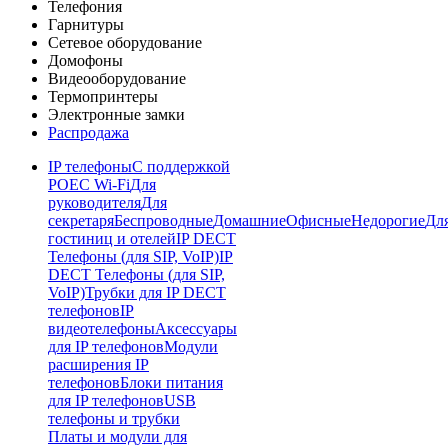
Телефония
Гарнитуры
Сетевое оборудование
Домофоны
Видеооборудование
Термопринтеры
Электронные замки
Распродажа
IP телефоны
С поддержкой
POE
C Wi-Fi
Для
руководителя
Для
секретаря
Беспроводные
Домашние
Офисные
Недорогие
Дл
гостиниц и отелей
IP DECT
Телефоны (для SIP, VoIP)
IP
DECT Телефоны (для SIP,
VoIP)
Трубки для IP DECT
телефонов
IP
видеотелефоны
Аксессуары
для IP телефонов
Модули
расширения IP
телефонов
Блоки питания
для IP телефонов
USB
телефоны и трубки
Платы и модули для