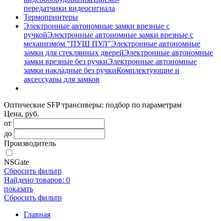
передатчики видеосигнала
Термопринтеры
Электронные автономные замки врезные с
ручкой
Электронные автономные замки врезные с
механизмом "ПУШ ПУЛ"
Электронные автономные
замки для стеклянных дверей
Электронные автономные
замки врезные без ручки
Электронные автономные
замки накладные без ручки
Комплектующие и
аксессуары для замков
Оптические SFP трансиверы: подбор по параметрам
Цена, руб.
от
до
Производитель
NSGate
Сбросить фильтр
Найдено товаров:
0
показать
Сбросить фильтр
Главная