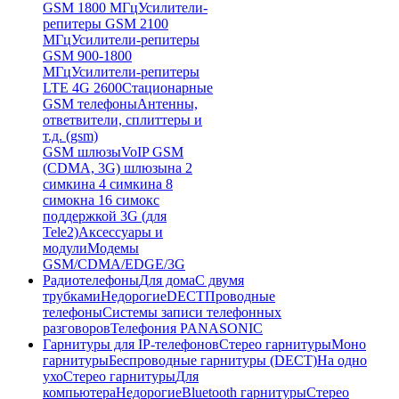
GSM 1800 МГц
Усилители-
репитеры GSM 2100
МГц
Усилители-репитеры
GSM 900-1800
МГц
Усилители-репитеры
LTE 4G 2600
Стационарные
GSM телефоны
Антенны,
ответвители, сплиттеры и
т.д. (gsm)
GSM шлюзы
VoIP GSM
(CDMA, 3G) шлюзы
на 2
симки
на 4 симки
на 8
симок
на 16 симок
с
поддержкой 3G (для
Tele2)
Аксессуары и
модули
Модемы
GSM/CDMA/EDGE/3G
Радиотелефоны
Для дома
С двумя
трубками
Недорогие
DECT
Проводные
телефоны
Системы записи телефонных
разговоров
Телефония PANASONIC
Гарнитуры для IP-телефонов
Стерео гарнитуры
Моно
гарнитуры
Беспроводные гарнитуры (DECT)
На одно
ухо
Стерео гарнитуры
Для
компьютера
Недорогие
Bluetooth гарнитуры
Стерео