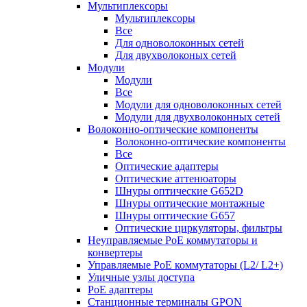
Мультиплексоры
Мультиплексоры
Все
Для одноволоконных сетей
Для двухволоконых сетей
Модули
Модули
Все
Модули для одноволоконных сетей
Модули для двухволоконных сетей
Волоконно-оптические компоненты
Волоконно-оптические компоненты
Все
Оптические адаптеры
Оптические аттенюаторы
Шнуры оптические G652D
Шнуры оптические монтажные
Шнуры оптические G657
Оптические циркуляторы, фильтры
Неуправляемые PoE коммутаторы и
конвертеры
Управляемые PoE коммутаторы (L2/ L2+)
Уличные узлы доступа
PoE адаптеры
Станционные терминалы GPON