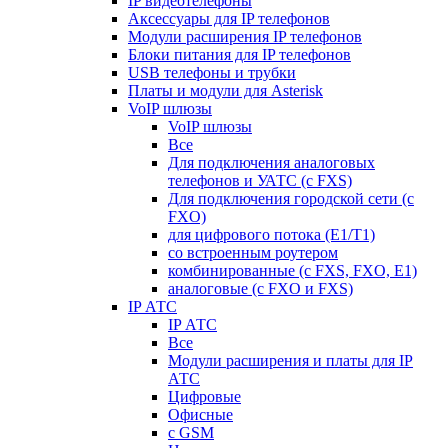
IP видеотелефоны
Аксессуары для IP телефонов
Модули расширения IP телефонов
Блоки питания для IP телефонов
USB телефоны и трубки
Платы и модули для Asterisk
VoIP шлюзы
VoIP шлюзы
Все
Для подключения аналоговых
телефонов и УАТС (с FXS)
Для подключения городской сети (с
FXO)
для цифрового потока (E1/T1)
со встроенным роутером
комбинированные (c FXS, FXO, E1)
аналоговые (с FXO и FXS)
IP АТС
IP АТС
Все
Модули расширения и платы для IP
АТС
Цифровые
Офисные
с GSM