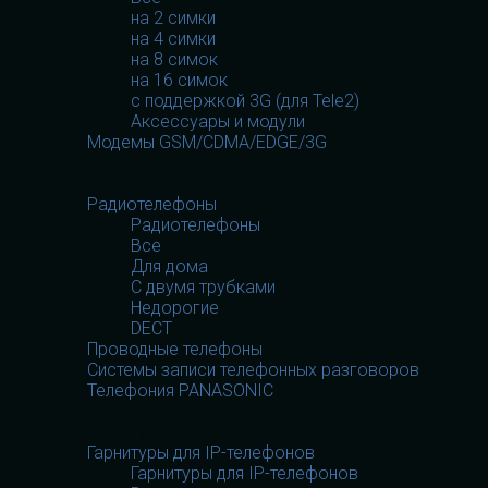
на 2 симки
на 4 симки
на 8 симок
на 16 симок
с поддержкой 3G (для Tele2)
Аксессуары и модули
Модемы GSM/CDMA/EDGE/3G
Телефония
Телефония
Радиотелефоны
Радиотелефоны
Все
Для дома
С двумя трубками
Недорогие
DECT
Проводные телефоны
Системы записи телефонных разговоров
Телефония PANASONIC
Гарнитуры
Гарнитуры
Гарнитуры для IP-телефонов
Гарнитуры для IP-телефонов