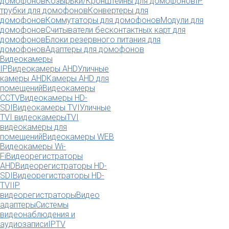
домофонов
Козырьки/Кронштейны для домофонов
IP
трубки для домофонов
Конвертеры для
домофонов
Коммутаторы для домофонов
Модули для
домофонов
Считыватели бесконтактных карт для
домофонов
Блоки резервного питания для
домофонов
Адаптеры для домофонов
Видеокамеры
IP
Видеокамеры AHD
Уличные
камеры AHD
Камеры AHD для
помещений
Видеокамеры
CCTV
Видеокамеры HD-
SDI
Видеокамеры TVI
Уличные
TVI видеокамеры
TVI
видеокамеры для
помещений
Видеокамеры WEB
Видеокамеры Wi-
Fi
Видеорегистраторы
AHD
Видеорегистраторы HD-
SDI
Видеорегистраторы HD-
TVI
IP
видеорегистраторы
Видео
адаптеры
Системы
видеонаблюдения и
аудиозаписи
IPTV