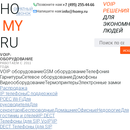
HO
VOIP
+7 (495) 255-44-66
Позвоните нам:
ОБРАТНЫЙ
РЕШЕНИЯ
info@homy.ru
Напишите нам:
ЗВОНОК
ДЛЯ
MY
ЭКОНОМ
ЛЮДЕЙ
RU
иск
VOIP-
ОБОРУДОВАНИЕ
РАБОТАЕМ С 2011
ГОДА
VOIP оборудование
GSM оборудование
Телефония
Гарнитуры
Сетевое оборудование
Домофоны
Видеооборудование
Термопринтеры
Электронные замки
Распродажа
IP телефоны
С поддержкой
POE
C Wi-Fi
Для
руководителя
Для
секретаря
Беспроводные
Домашние
Офисные
Недорогие
Для
гостиниц и отелей
IP DECT
Телефоны (для SIP, VoIP)
IP
DECT Телефоны (для SIP,