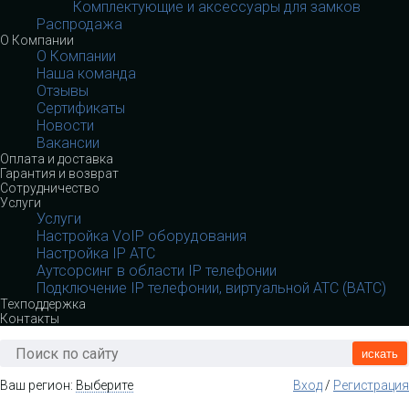
Комплектующие и аксессуары для замков
Распродажа
О Компании
О Компании
Наша команда
Отзывы
Сертификаты
Новости
Вакансии
Оплата и доставка
Гарантия и возврат
Сотрудничество
Услуги
Услуги
Настройка VoIP оборудования
Настройка IP АТС
Аутсорсинг в области IP телефонии
Подключение IP телефонии, виртуальной АТС (ВАТС)
Техподдержка
Контакты
искать
Ваш регион:
Выберите
Вход
/
Регистрация