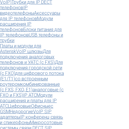
VoIP)
Трубки для IP DECT
телефонов
IP
видеотелефоны
Аксессуары
для IP телефонов
Модули
расширения IP
телефонов
Блоки питания для
IP телефонов
USB телефоны и
трубки
Платы и модули для
Asterisk
VoIP шлюзы
Для
подключения аналоговых
телефонов и УАТС (с FXS)
Для
подключения городской сети
(с FXO)
для цифрового потока
(E1/T1)
со встроенным
роутером
комбинированные
(c FXS, FXO, E1)
аналоговые (с
FXO и FXS)
IP АТС
Модули
расширения и платы для IP
АТС
Цифровые
Офисные
с
GSM
Недорогие
VoIP SIP
адаптеры
IP конференц-связь
и спикерфоны
Микросотовые
системы связи DECT SIP