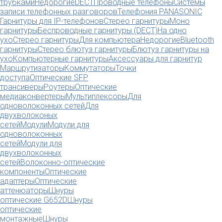
трубками
Недорогие
DECT
Проводные телефоны
Системы
записи телефонных разговоров
Телефония PANASONIC
Гарнитуры для IP-телефонов
Стерео гарнитуры
Моно
гарнитуры
Беспроводные гарнитуры (DECT)
На одно
ухо
Стерео гарнитуры
Для компьютера
Недорогие
Bluetooth
гарнитуры
Стерео блютуз гарнитуры
Блютуз гарнитуры на
ухо
Компьютерные гарнитуры
Аксессуары для гарнитур
Маршрутизаторы
Коммутаторы
Точки
доступа
Оптические SFP
трансиверы
Роутеры
Оптические
медиаконвертеры
Мультиплексоры
Для
одноволоконных сетей
Для
двухволоконых
сетей
Модули
Модули для
одноволоконных
сетей
Модули для
двухволоконных
сетей
Волоконно-оптические
компоненты
Оптические
адаптеры
Оптические
аттенюаторы
Шнуры
оптические G652D
Шнуры
оптические
монтажные
Шнуры