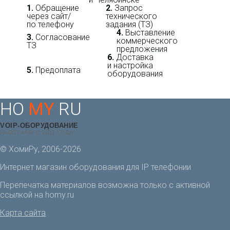
1.
Обращение
2.
Запрос
через сайт/
технического
по телефону
задания (ТЗ)
4.
Выставление
3.
Согласование
коммерческого
ТЗ
предложения
6.
Доставка
и настройка
5.
Предоплата
оборудования
HO
MY
RU
VOIP-ОБОРУДОВАНИЕ
РАБОТАЕМ С 2011 ГОДА
© ХомиРу, 2006-2026
Интернет магазин оборудования для IP телефонии
Перепечатка материалов возможна только с активной
ссылкой на homy.ru
Карта сайта