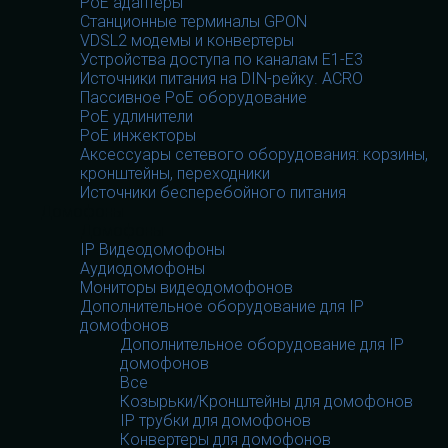
PoE адаптеры
Станционные терминалы GPON
VDSL2 модемы и конвертеры
Устройства доступа по каналам E1-E3
Источники питания на DIN-рейку. ACRO
Пассивное PoE оборудование
PoE удлинители
PoE инжекторы
Аксессуары сетевого оборудования: корзины,
кронштейны, переходники
Источники бесперебойного питания
Домофоны
Домофоны
IP Видеодомофоны
Аудиодомофоны
Мониторы видеодомофонов
Дополнительное оборудование для IP
домофонов
Дополнительное оборудование для IP
домофонов
Все
Козырьки/Кронштейны для домофонов
IP трубки для домофонов
Конвертеры для домофонов