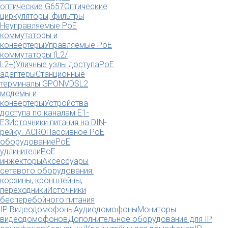
оптические G657
Оптические
циркуляторы, фильтры
Неуправляемые PoE
коммутаторы и
конвертеры
Управляемые PoE
коммутаторы (L2/
L2+)
Уличные узлы доступа
PoE
адаптеры
Станционные
терминалы GPON
VDSL2
модемы и
конвертеры
Устройства
доступа по каналам E1-
E3
Источники питания на DIN-
рейку. ACRO
Пассивное PoE
оборудование
PoE
удлинители
PoE
инжекторы
Аксессуары
сетевого оборудования:
корзины, кронштейны,
переходники
Источники
бесперебойного питания
IP Видеодомофоны
Аудиодомофоны
Мониторы
видеодомофонов
Дополнительное оборудование для IP