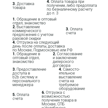
4.
Оплата товара при
3.
Доставка
получении, либо предоплата
товара
по безналичному расчету
до п. 3
1.
Обращение в оптовый
отдел, знакомство
2.
Выставление
3.
Оплата
коммерческого
счета
предложения с учетом
разовой скидки
4.
Отгрузка на следующий
день после оплаты, доставка
по Москве, Подмосковью или РФ
1.
Обращение в
2.
Согласование
оптовый отдел,
и заключение
знакомство
дилерского
договора
3.
Пре­до­ста­вле­ние
4.
Само­сто­-
доступа в
ятель­ное
b2b систему и
выставление
персо­нального
счета на
мене­джера
требуемое
оборудование
6.
Отгрузка с
5.
Оплата
возможностью
счета
получения товара в
Москве, СПБ
и Челябинске