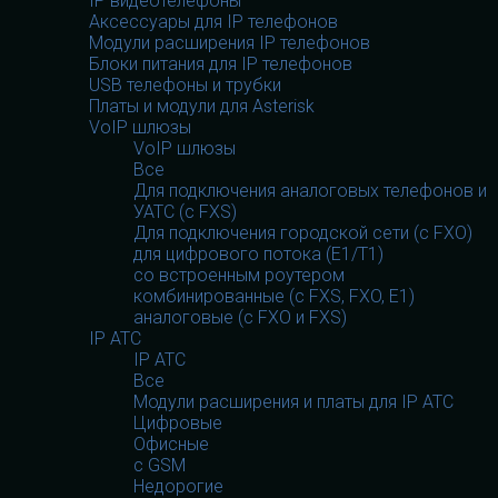
IP видеотелефоны
Аксессуары для IP телефонов
Модули расширения IP телефонов
Блоки питания для IP телефонов
USB телефоны и трубки
Платы и модули для Asterisk
VoIP шлюзы
VoIP шлюзы
Все
Для подключения аналоговых телефонов и
УАТС (с FXS)
Для подключения городской сети (с FXO)
для цифрового потока (E1/T1)
со встроенным роутером
комбинированные (c FXS, FXO, E1)
аналоговые (с FXO и FXS)
IP АТС
IP АТС
Все
Модули расширения и платы для IP АТС
Цифровые
Офисные
с GSM
Недорогие