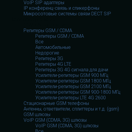
VoIP SIP адаптеры
IP конференц-связь и спикерфоны
Микросотовые системы связи DECT SIP
GSM оборудование
GSM оборудование
Репитеры GSM / CDMA
Репитеры GSM / CDMA
Все
Автомобильные
Недорогие
Репитеры 3G
Репитеры 4G LTE
Репитеры 3G 4G сигнала для дачи
Усилители-репитеры GSM 900 МГц
Усилители-репитеры GSM 1800 МГц
Усилители-репитеры GSM 2100 МГц
Усилители-репитеры GSM 900-1800 МГц
Усилители-репитеры LTE 4G 2600
Стационарные GSM телефоны
Антенны, ответвители, сплиттеры и т.д. (gsm)
GSM шлюзы
VoIP GSM (CDMA, 3G) шлюзы
VoIP GSM (CDMA, 3G) шлюзы
Все