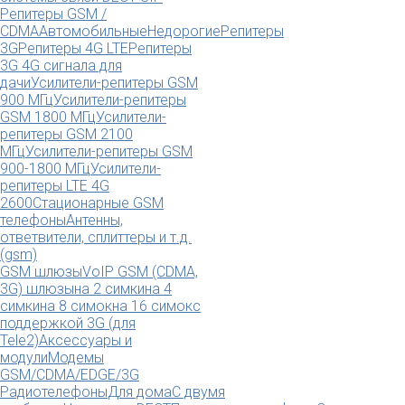
Репитеры GSM /
CDMA
Автомобильные
Недорогие
Репитеры
3G
Репитеры 4G LTE
Репитеры
3G 4G сигнала для
дачи
Усилители-репитеры GSM
900 МГц
Усилители-репитеры
GSM 1800 МГц
Усилители-
репитеры GSM 2100
МГц
Усилители-репитеры GSM
900-1800 МГц
Усилители-
репитеры LTE 4G
2600
Стационарные GSM
телефоны
Антенны,
ответвители, сплиттеры и т.д.
(gsm)
GSM шлюзы
VoIP GSM (CDMA,
3G) шлюзы
на 2 симки
на 4
симки
на 8 симок
на 16 симок
с
поддержкой 3G (для
Tele2)
Аксессуары и
модули
Модемы
GSM/CDMA/EDGE/3G
Радиотелефоны
Для дома
С двумя