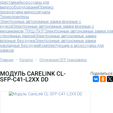
приставки
Аксессуары для
видеооборудования
Приемо-
передатчики видеосигнала
Термопринтеры
Электронные автономные замки врезные с
ручкой
Электронные автономные замки врезные с
механизмом "ПУШ ПУЛ"
Электронные автономные замки для
стеклянных дверей
Электронные автономные замки
врезные без ручки
Электронные автономные замки
накладные без ручки
Комплектующие и аксессуары для
замков
Главная
-
Каталог
-
Оптические SFP трансиверы
МОДУЛЬ CARELINK CL-
Поделиться:
SFP-C41-L2XX DD