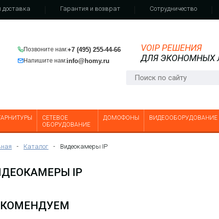
 доставка
Гарантия и возврат
Сотрудничество
VOIP РЕШЕНИЯ
+7 (495) 255-44-66
Позвоните нам:
ДЛЯ ЭКОНОМНЫХ
IP-видеокамера уличная
info@homy.ru
Напишите нам:
цилиндрическая Dahua DH-IPC-
HFW1230DTP-STW-0280B с Wi-Fi
2Мп, 1/2.8” CMOS, объектив 2.8мм,
ИК до 30м, IP67, корпус: метал,
пластик
ГАРНИТУРЫ
СЕТЕВОЕ
ДОМОФОНЫ
ВИДЕООБОРУДОВАНИЕ
ОБОРУДОВАНИЕ
вная
-
Каталог
-
Видеокамеры IP
ИДЕОКАМЕРЫ IP
ЕКОМЕНДУЕМ