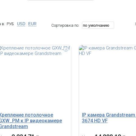
 в:
РУБ
USD
EUR
Сортировка по:
i
Yealink UVC20 (USB-видеокамера FHD
Yealink UVC34 USB-видеокаме
5МП EPTZ, встроенный микрофон,
5X, E-PTZ, встроенный саундб
SmartLight, шторка, AMS 2 года)
микрофоны, AMS 2 года)
Крепление потолочное
IP камера Grandstream
GXW_PM к IP видеокамере
3674 HD VF
Grandstream