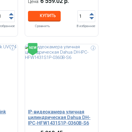
6 559.02 р.
Цена:
КУПИТЬ
избранное
Сравнить
В избранное
NEW
i
i
VStarcam T6892WP - это бюджетная
IP камера с поддержкой p2p,
камера с
разрешением 0,3 мегапикселя
/r/n2Мп;
(640x480), поддержкой SD карт до 32
ГБ и ИК подсветкой. VStarcam
T6892WP - это бюджетная и простая
.0;
система видеонаблюдения в одном
 H.264,
корпусе.
с;
ние
ink
IP-видеокамера уличная
цилиндрическая Dahua DH-
IPC-HFW1431S1P-0360B-S6