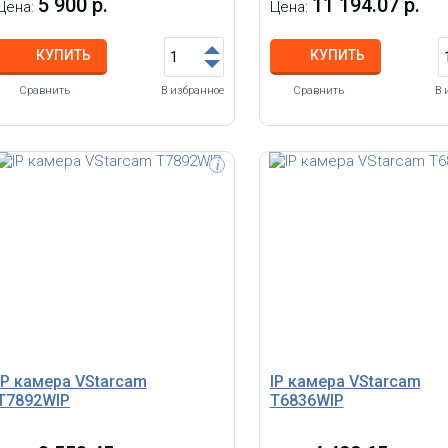
5 900 р.
11 194.07 р.
Цена:
Цена:
КУПИТЬ
КУПИТЬ
Сравнить
В избранное
Сравнить
В 
i
IP камера VStarcam
IP камера VStarcam
T7892WIP
T6836WIP