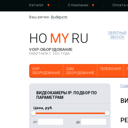
Каталог
О Компании
Оплата и
Ваш регион:
Выберите
HO
MY
RU
ОБРАТНЫЙ
ЗВОНОК
VOIP-ОБОРУДОВАНИЕ
РАБОТАЕМ С 2011 ГОДА
VOIP
GSM
ТЕЛЕФОНИЯ
ОБОРУДОВАНИЕ
ОБОРУДОВАНИЕ
Гла
ВИДЕОКАМЕРЫ IP: ПОДБОР ПО
ПАРАМЕТРАМ
В
Цена, руб.
Р
от
до