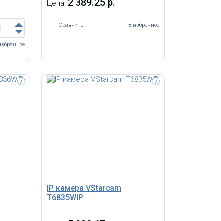
2 389.25 р.
Цена:
Сравнить
В избранное
избранное
i
i
IP камера VStarcam
T6835WIP