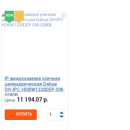
-
NEW
i
невная/
менным
Full HD USB камера Grandstream
щная
GUV3100, 1080p, 2 встроенных
виям
микрофона, USB 2.0
IP-видеокамера уличная
 с
кой
цилиндрическая Dahua
усным
DH-IPC-HDBW1230DEP-SW-
0280B
11 194.07 р.
Цена:
КУПИТЬ