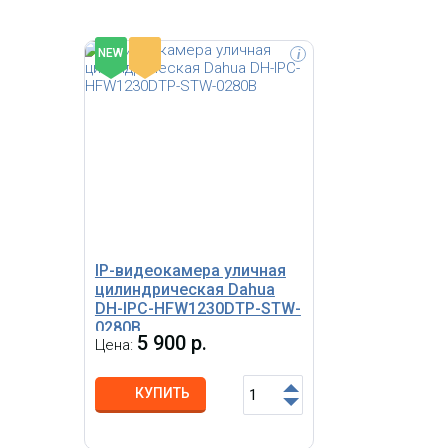
-
NEW
i
Крепление потолочное GXW_PM к IP
GXV3674 HD VF - Наружная Д
видеокамере Grandstream
ночная HD IP камера с пере
фокусным расстоянием - мо
устойчивая к погодным усло
IP-видеокамера уличная
инфракрасная (IR) IP-камера
цилиндрическая Dahua
настраиваемой линзой высо
четкости с переменным фок
DH-IPC-HFW1230DTP-STW-
расстоянием
0280B
5 900 р.
Цена:
КУПИТЬ