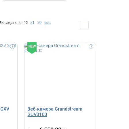
Выводить по:
12
21
30
все
NEW
i
i
ра (4k,
ар и
IP-видеокамера уличная
цилиндрическая Dahua DH-IPC-
HFW1431S1P-0360B-S6 4Мп, 1/2.9”
CMOS, объектив 3.6мм, обнаружение
людей, ИК 30м, IP67, металл/пластик
 GXV
Веб-камера Grandstream
GUV3100