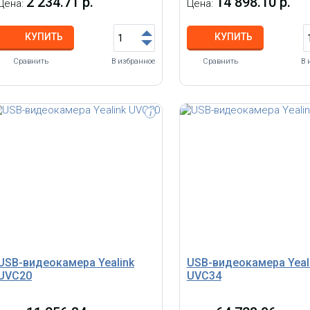
2 234.71 р.
14 898.10 р.
Цена:
Цена:
КУПИТЬ
КУПИТЬ
Сравнить
В избранное
Сравнить
В 
i
IP-видеокамера уличная
Уличная купольная IP-видео
цилиндрическая Dahua DH-IPC-
ИК-подсветкой до 30м и Wi-Fi
HFW1230DTP-STW-0280B с Wi-Fi 2Мп,
1/2.8” CMOS; объектив 2.8мм;
1/2.8” CMOS, объектив 2.8мм, ИК до
механический ИК-фильтр;
30м, IP67, корпус: метал, пластик
чувствительность 0.025лк@F2
сжатие: H.265+, H.265, H.264+,
MJPEG; 2 потока до 2Мп@25к/
DWDR; 3D NR; BLC; обнаруже
людей
USB-видеокамера Yealink
USB-видеокамера Yeal
UVC20
UVC34