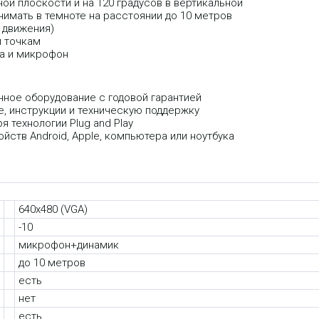
ной плоскости и на 120 градусов в вертикальной
нимать в темноте на расстоянии до 10 метров
 движения)
м точкам
ка и микрофон
ное оборудование с годовой гарантией
 инструкции и техническую поддержку
я технологии Plug and Play
йств Android, Apple, компьютера или ноутбука
640x480 (VGA)
-10
микрофон+динамик
до 10 метров
есть
нет
есть