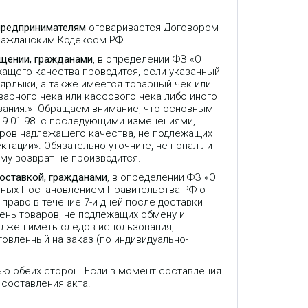
предпринимателям
оговаривается Договором
Гражданским Кодексом РФ.
ещении, гражданами
, в определении ФЗ «О
жащего качества проводится, если указанный
 ярлыки, а также имеется товарный чек или
варного чека или кассового чека либо иного
зания.» Обращаем внимание, что основным
9.01.98. с последующими изменениями,
аров надлежащего качества, не подлежащих
ктации». Обязательно уточните, не попал ли
му возврат не производится.
доставкой, гражданами
, в определении ФЗ «О
нных Постановлением Правительства РФ от
право в течение 7-и дней после доставки
ень товаров, не подлежащих обмену и
олжен иметь следов использования,
товленный на заказ (по индивидуально-
ью обеих сторон. Если в момент составления
 составления акта.