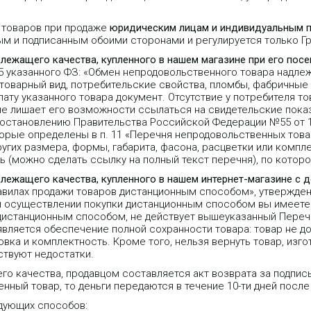
 товаров при продаже
юридическим лицам и индивидуальным 
ым и подписанным обоими сторонами и регулируется только 
длежащего качества, купленного в нашем магазине при его пос
25 указанного ФЗ: «Обмен непродовольственного товара надле
 товарный вид, потребительские свойства, пломбы, фабричные
ту указанного товара документ. Отсутствие у потребителя то
не лишает его возможности ссылаться на свидетельские пока
Постановлению Правительства Российской Федерации №55 от 1
орые определены в п. 11 «Перечня непродовольственных тов
угих размера, формы, габарита, фасона, расцветки или компле
 (можно сделать ссылку на полный текст перечня), по которо
длежащего качества, купленного в нашем интернет-магазине с 
равилах продажи товаров дистанционным способом», утвержде
 при осуществлении покупки дистанционным способом вы имеете 
 дистанционным способом, не действует вышеуказанный Переч
является обеспечение полной сохранности товара: товар не д
вка и комплектность. Кроме того, нельзя вернуть товар, изго
ствуют недостатки.
го качества, продавцом составляется акт возврата за подпис
нный товар, то деньги передаются в течение 10-ти дней после
дующих способов: