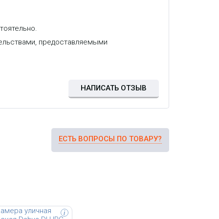
тоятельно.
ольная IP-
а с ИК-подсветкой до
тельствами, предоставляемыми
/r/n2Мп; 1/2.8” CMOS;
8мм; механический ИК-
вствительность
0; сжатие: H.265+,
4+, H.264, MJPEG; 2
2Мп@25к/с; DWDR; 3D
бнаружение людей
НАПИСАТЬ ОТЗЫВ
ЕСТЬ ВОПРОСЫ ПО ТОВАРУ?
i