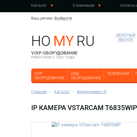
Каталог
О Компании
Оплата и
Ваш регион:
Выберите
HO
MY
RU
ОБРАТНЫЙ
ЗВОНОК
VOIP-ОБОРУДОВАНИЕ
РАБОТАЕМ С 2011 ГОДА
VOIP
GSM
ТЕЛЕФОНИЯ
ОБОРУДОВАНИЕ
ОБОРУДОВАНИЕ
Главная
-
Каталог
-
Видеокамеры IP
IP КАМЕРА VSTARCAM T6835WIP