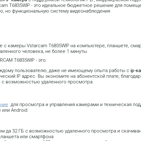
cam T6835WIP - это идеальное бюджетное решение для помеще
тую, но функциональную систему видеонаблюдения
с камеры Vstarcam T6835WIP на компьютере, планшете, смар
овленного человека, не более 1 минуты.
CAM T6835WIP - это:
каждому пользователю, даже не имеющему опыта работы с
ip-к
еский IP адрес. Вы экономите на абонентской плате, благода
 ГБ с возможностью удаленного просмотра
ение
для проcмотра и управления камерами и техническая под
 или Android
ом да 32 ГБ с возможностью удаленного просмотра и скачиван
 планшета или смартфона