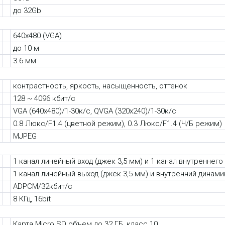
до 32Gb
640x480 (VGA)
до 10 м
3.6 мм
контрастность, яркость, насыщенность, оттенок
128 ~ 4096 кбит/с
VGA (640x480)/1-30к/с, QVGA (320x240)/1-30к/с
0.8 Люкс/F1.4 (цветной режим), 0.3 Люкс/F1.4 (Ч/Б режим)
MJPEG
1 канал линейный вход (джек 3,5 мм) и 1 канал внутреннего
1 канал линейный выход (джек 3,5 мм) и внутренний динами
ADPCM/32кбит/с
8 КГц, 16bit
Карта Micro SD объем до 32 ГБ, класс 10