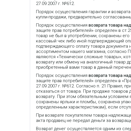
27.09.2007 г. №612.
Порядок осуществления гарантии и возврата
купли-продажи, предварительно согласованн
Порядок осуществления
возврата товара на
защите прав потребителей» определен в ст.
товар не был в употреблении, сохранены его
кассовый чек либо иной подтверждающий опла
подтверждающего оплату товара документа 
ассортиментом нашего магазина, согласно 
являются «Технически сложные товары», кот
возврату или обмену на аналогичный товар др
приобретенный вами товар в данный перечень
Порядок осуществления
возврата товара на
защите прав потребителей» определен в «П
27.09.2007 г. №612. Согласно п. 21 Правил,
отказаться от товара. При продаже товаров
возврату. При этом обязательным условием 
сохранены ярлыки и пломбы, сохранена упако
определенным характеристикам), если отсут
При возврате покупателем товара надлежаще
акта продавец не передал деньги за возвраще
Возврат денег осуществляется одним из сле