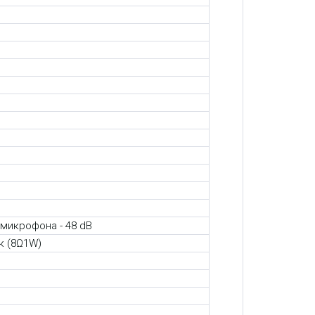
 микрофона - 48 dB
к (8Ω1W)