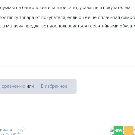
уммы на банковский или иной счет, указанный покупателем.
оставку товара от покупателя, если он ее не оплачивал самос
ая
Уличная куп
 DH-IPC-
видеокамер
наш магазин предлагает воспользоваться гарантийными обяза
B с Wi-Fi
30м и Wi-Fi
ектив 2.8мм,
объектив 2.
с: метал,
фильтр; чу
0.025лк@F2.
H.265, H.26
потока до 
NR; BLC; о
К сравнению
или
В избранное
-
NEW
i