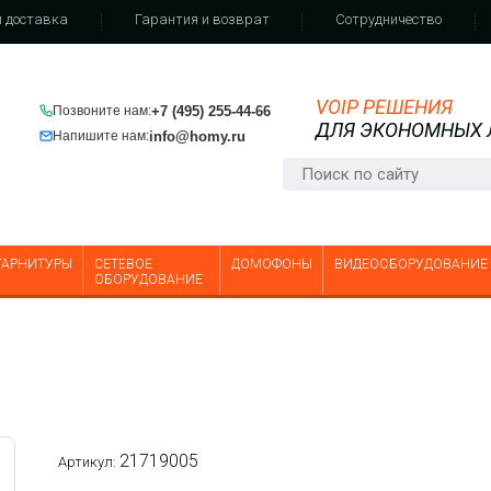
 доставка
Гарантия и возврат
Сотрудничество
VOIP РЕШЕНИЯ
+7 (495) 255-44-66
Позвоните нам:
ДЛЯ ЭКОНОМНЫХ
info@homy.ru
Напишите нам:
ГАРНИТУРЫ
СЕТЕВОЕ
ДОМОФОНЫ
ВИДЕООБОРУДОВАНИЕ
ОБОРУДОВАНИЕ
21719005
Артикул: