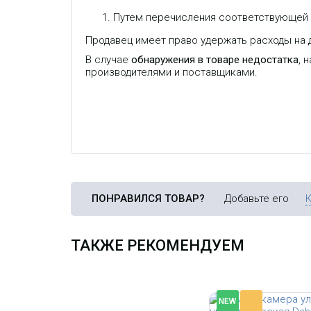
Путем перечисления соответствующей с
Продавец имеет право удержать расходы на д
IP-видеокамера уличн
цилиндрическая Dahua
В случае
обнаружения в товаре недостатка
, 
HFW1230DTP-STW-0280
2Мп, 1/2.8” CMOS, объ
производителями и поставщиками.
ИК до 30м, IP67, корпу
пластик
ПОНРАВИЛСЯ ТОВАР?
Добавьте его
ТАКЖЕ РЕКОМЕНДУЕМ
-
NEW