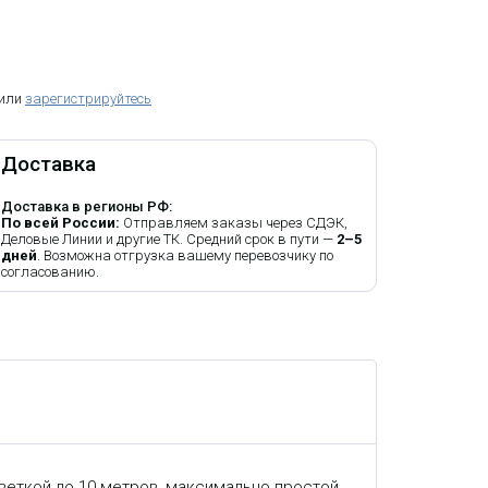
 или
зарегистрируйтесь
Доставка
Доставка в регионы РФ:
По всей России:
Отправляем заказы через СДЭК,
Деловые Линии и другие ТК. Средний срок в пути —
2–5
дней
. Возможна отгрузка вашему перевозчику по
согласованию.
веткой до 10 метров, максимально простой