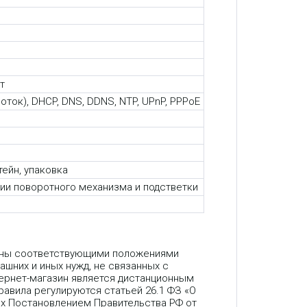
ит
 поток), DHCP, DNS, DDNS, NTP, UPnP, PPPoE
тейн, упаковка
чении поворотного механизма и подстветки
лены соответствующими положениями
ашних и иных нужд, не связанных с
ернет-магазин является дистанционным
авила регулируются статьей 26.1 ФЗ «О
ых Постановлением Правительства РФ от