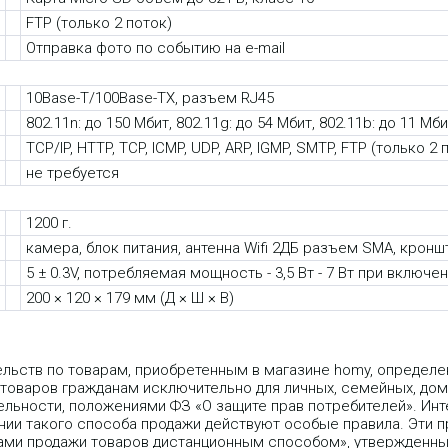
FTP (только 2 поток)
Отправка фото по событию на e-mail
10Base-T/100Base-TX, разъем RJ45
802.11n: до 150 Мбит, 802.11g: до 54 Мбит, 802.11b: до 11 Мб
TCP/IP, HTTP, TCP, ICMP, UDP, ARP, IGMP, SMTP, FTP (только 2
не требуется
1200 г.
камера, блок питания, антенна Wifi 2ДБ разъем SMA, кронш
5 ± 0.3V, потребляемая мощность - 3,5 Вт - 7 Вт при вклю
200 × 120 × 179 мм (Д × Ш × В)
ельств по товарам, приобретенным в магазине homy, опреде
 товаров гражданам исключительно для личных, семейных, дом
льности, положениями ФЗ «О защите прав потребителей». Инт
ии такого способа продажи действуют особые правила. Эти пр
лами продажи товаров дистанционным способом», утвержденн