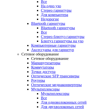
Все
На одно ухо
Стерео гарнитуры
Для компьютера
Недорогие
Bluetooth гарнитуры
Bluetooth гарнитуры
Все
Стерео блютуз гарнитуры
Блютуз гарнитуры на ухо
Компьютерные гарнитуры
Аксессуары для гарнитур
Сетевое оборудование
Сетевое оборудование
Маршрутизаторы
Коммутаторы
Точки доступа
Оптические SFP трансиверы
Роутеры
Оптические медиаконвертеры
Мультиплексоры
Мультиплексоры
Все
Для одноволоконных сетей
Для двухволоконых сетей