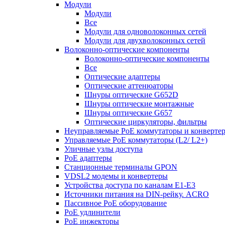
Модули
Модули
Все
Модули для одноволоконных сетей
Модули для двухволоконных сетей
Волоконно-оптические компоненты
Волоконно-оптические компоненты
Все
Оптические адаптеры
Оптические аттенюаторы
Шнуры оптические G652D
Шнуры оптические монтажные
Шнуры оптические G657
Оптические циркуляторы, фильтры
Неуправляемые PoE коммутаторы и конверте
Управляемые PoE коммутаторы (L2/ L2+)
Уличные узлы доступа
PoE адаптеры
Станционные терминалы GPON
VDSL2 модемы и конвертеры
Устройства доступа по каналам E1-E3
Источники питания на DIN-рейку. ACRO
Пассивное PoE оборудование
PoE удлинители
PoE инжекторы