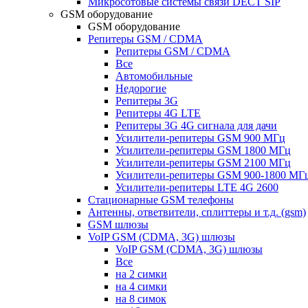
Микросотовые системы связи DECT SIP
GSM оборудование
GSM оборудование
Репитеры GSM / CDMA
Репитеры GSM / CDMA
Все
Автомобильные
Недорогие
Репитеры 3G
Репитеры 4G LTE
Репитеры 3G 4G сигнала для дачи
Усилители-репитеры GSM 900 МГц
Усилители-репитеры GSM 1800 МГц
Усилители-репитеры GSM 2100 МГц
Усилители-репитеры GSM 900-1800 МГ
Усилители-репитеры LTE 4G 2600
Стационарные GSM телефоны
Антенны, ответвители, сплиттеры и т.д. (gsm)
GSM шлюзы
VoIP GSM (CDMA, 3G) шлюзы
VoIP GSM (CDMA, 3G) шлюзы
Все
на 2 симки
на 4 симки
на 8 симок