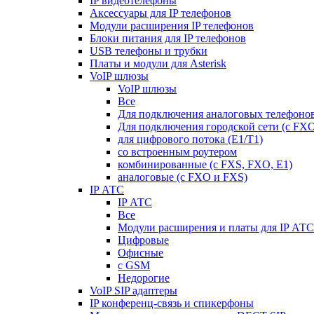
IP видеотелефоны
Аксессуары для IP телефонов
Модули расширения IP телефонов
Блоки питания для IP телефонов
USB телефоны и трубки
Платы и модули для Asterisk
VoIP шлюзы
VoIP шлюзы
Все
Для подключения аналоговых телефонов
Для подключения городской сети (с FX
для цифрового потока (E1/T1)
со встроенным роутером
комбинированные (c FXS, FXO, E1)
аналоговые (с FXO и FXS)
IP АТС
IP АТС
Все
Модули расширения и платы для IP АТС
Цифровые
Офисные
с GSM
Недорогие
VoIP SIP адаптеры
IP конференц-связь и спикерфоны