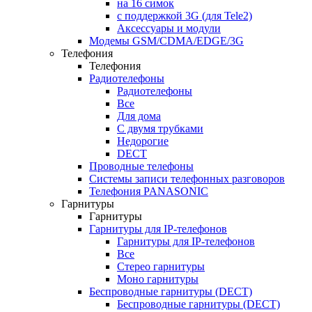
на 16 симок
с поддержкой 3G (для Tele2)
Аксессуары и модули
Модемы GSM/CDMA/EDGE/3G
Телефония
Телефония
Радиотелефоны
Радиотелефоны
Все
Для дома
С двумя трубками
Недорогие
DECT
Проводные телефоны
Системы записи телефонных разговоров
Телефония PANASONIC
Гарнитуры
Гарнитуры
Гарнитуры для IP-телефонов
Гарнитуры для IP-телефонов
Все
Стерео гарнитуры
Моно гарнитуры
Беспроводные гарнитуры (DECT)
Беспроводные гарнитуры (DECT)