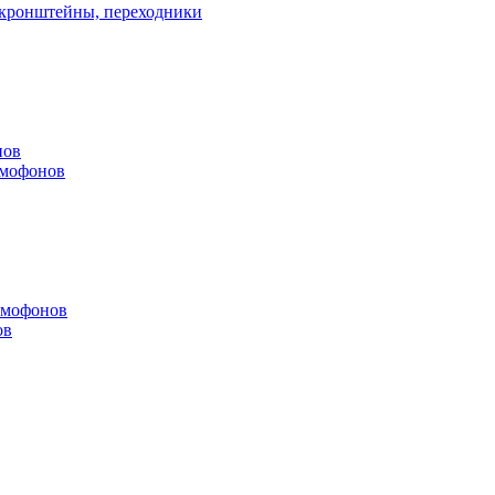
, кронштейны, переходники
нов
омофонов
омофонов
ов