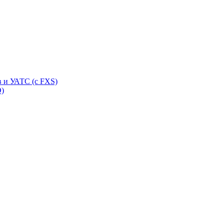
 и УАТС (с FXS)
O)