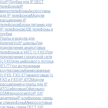
VoIP)
Трубки для IP DECT
телефонов
IP
видеотелефоны
Аксессуары
для IP телефонов
Модули
расширения IP
телефонов
Блоки питания для
IP телефонов
USB телефоны и
трубки
Платы и модули для
Asterisk
VoIP шлюзы
Для
подключения аналоговых
телефонов и УАТС (с FXS)
Для
подключения городской сети
(с FXO)
для цифрового потока
(E1/T1)
со встроенным
роутером
комбинированные
(c FXS, FXO, E1)
аналоговые (с
FXO и FXS)
IP АТС
Модули
расширения и платы для IP
АТС
Цифровые
Офисные
с
GSM
Недорогие
VoIP SIP
адаптеры
IP конференц-связь
и спикерфоны
Микросотовые
системы связи DECT SIP