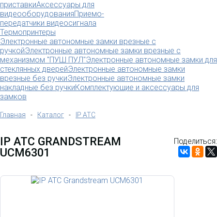
приставки
Аксессуары для
видеооборудования
Приемо-
передатчики видеосигнала
Термопринтеры
Электронные автономные замки врезные с
ручкой
Электронные автономные замки врезные с
механизмом "ПУШ ПУЛ"
Электронные автономные замки для
стеклянных дверей
Электронные автономные замки
врезные без ручки
Электронные автономные замки
накладные без ручки
Комплектующие и аксессуары для
замков
Главная
-
Каталог
-
IP АТС
IP АТС GRANDSTREAM
Поделиться:
UCM6301