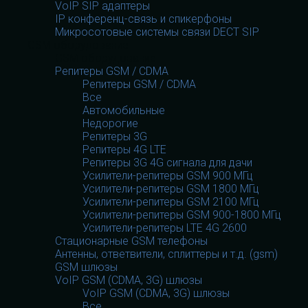
VoIP SIP адаптеры
IP конференц-связь и спикерфоны
Микросотовые системы связи DECT SIP
GSM оборудование
GSM оборудование
Репитеры GSM / CDMA
Репитеры GSM / CDMA
Все
Автомобильные
Недорогие
Репитеры 3G
Репитеры 4G LTE
Репитеры 3G 4G сигнала для дачи
Усилители-репитеры GSM 900 МГц
Усилители-репитеры GSM 1800 МГц
Усилители-репитеры GSM 2100 МГц
Усилители-репитеры GSM 900-1800 МГц
Усилители-репитеры LTE 4G 2600
Стационарные GSM телефоны
Антенны, ответвители, сплиттеры и т.д. (gsm)
GSM шлюзы
VoIP GSM (CDMA, 3G) шлюзы
VoIP GSM (CDMA, 3G) шлюзы
Все