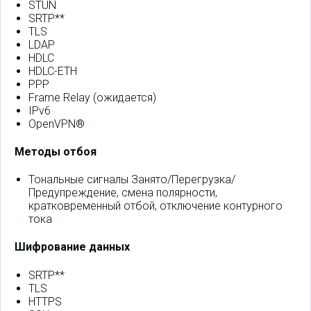
STUN
SRTP**
TLS
LDAP
HDLC
HDLC-ETH
PPP
Frame Relay (ожидается)
IPv6
OpenVPN®
Методы отбоя
Тональные сигналы Занято/Перегрузка/
Предупреждение, смена полярности,
кратковременный отбой, отключение контурного
тока
Шифрование данных
SRTP**
TLS
HTTPS