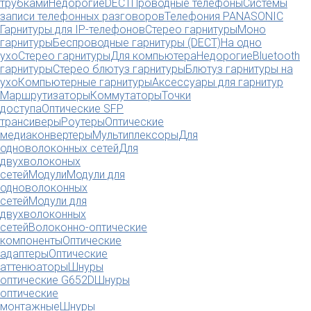
трубками
Недорогие
DECT
Проводные телефоны
Системы
записи телефонных разговоров
Телефония PANASONIC
Гарнитуры для IP-телефонов
Стерео гарнитуры
Моно
гарнитуры
Беспроводные гарнитуры (DECT)
На одно
ухо
Стерео гарнитуры
Для компьютера
Недорогие
Bluetooth
гарнитуры
Стерео блютуз гарнитуры
Блютуз гарнитуры на
ухо
Компьютерные гарнитуры
Аксессуары для гарнитур
Маршрутизаторы
Коммутаторы
Точки
доступа
Оптические SFP
трансиверы
Роутеры
Оптические
медиаконвертеры
Мультиплексоры
Для
одноволоконных сетей
Для
двухволоконых
сетей
Модули
Модули для
одноволоконных
сетей
Модули для
двухволоконных
сетей
Волоконно-оптические
компоненты
Оптические
адаптеры
Оптические
аттенюаторы
Шнуры
оптические G652D
Шнуры
оптические
монтажные
Шнуры