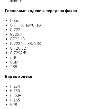
пакетов
Голосовые кодеки и передача факса
Opus
G.711 A-law/U-law
G.722
G722.1
G722.1C
G.723.1 5.3K/6.3K
G.726-32
G.729A/B
iLBC
GSM
T.38
Видео кодеки
H.264
H.263
H263+
H.265
VP8