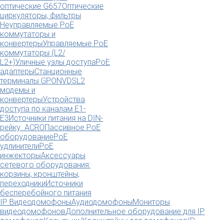
оптические G657
Оптические
циркуляторы, фильтры
Неуправляемые PoE
коммутаторы и
конвертеры
Управляемые PoE
коммутаторы (L2/
L2+)
Уличные узлы доступа
PoE
адаптеры
Станционные
терминалы GPON
VDSL2
модемы и
конвертеры
Устройства
доступа по каналам E1-
E3
Источники питания на DIN-
рейку. ACRO
Пассивное PoE
оборудование
PoE
удлинители
PoE
инжекторы
Аксессуары
сетевого оборудования:
корзины, кронштейны,
переходники
Источники
бесперебойного питания
IP Видеодомофоны
Аудиодомофоны
Мониторы
видеодомофонов
Дополнительное оборудование для IP