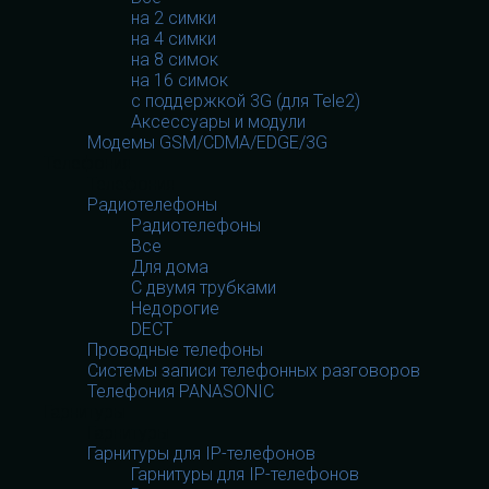
на 2 симки
на 4 симки
на 8 симок
на 16 симок
с поддержкой 3G (для Tele2)
Аксессуары и модули
Модемы GSM/CDMA/EDGE/3G
Телефония
Телефония
Радиотелефоны
Радиотелефоны
Все
Для дома
С двумя трубками
Недорогие
DECT
Проводные телефоны
Системы записи телефонных разговоров
Телефония PANASONIC
Гарнитуры
Гарнитуры
Гарнитуры для IP-телефонов
Гарнитуры для IP-телефонов