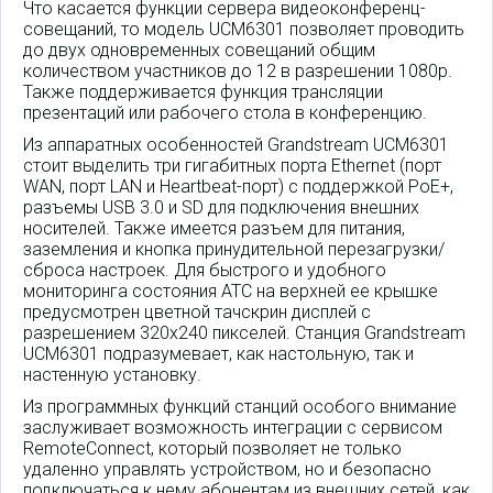
Что касается функции сервера видеоконференц-
совещаний, то модель UCM6301 позволяет проводить
до двух одновременных совещаний общим
количеством участников до 12 в разрешении 1080p.
Также поддерживается функция трансляции
презентаций или рабочего стола в конференцию.
Из аппаратных особенностей Grandstream UCM6301
стоит выделить три гигабитных порта Ethernet (порт
WAN, порт LAN и Heartbeat-порт) с поддержкой PoE+,
разъемы USB 3.0 и SD для подключения внешних
носителей. Также имеется разъем для питания,
заземления и кнопка принудительной перезагрузки/
сброса настроек. Для быстрого и удобного
мониторинга состояния АТС на верхней ее крышке
предусмотрен цветной тачскрин дисплей с
разрешением 320x240 пикселей. Станция Grandstream
UCM6301 подразумевает, как настольную, так и
настенную установку.
Из программных функций станций особого внимание
заслуживает возможность интеграции с сервисом
RemoteConnect, который позволяет не только
удаленно управлять устройством, но и безопасно
подключаться к нему абонентам из внешних сетей, как