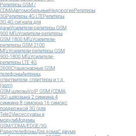
Репитеры GSM /
CDMA
Автомобильные
Недорогие
Репитеры
3G
Репитеры 4G LTE
Репитеры
3G 4G сигнала для
дачи
Усилители-репитеры GSM
900 МГц
Усилители-репитеры
GSM 1800 МГц
Усилители-
репитеры GSM 2100
МГц
Усилители-репитеры GSM
900-1800 МГц
Усилители-
репитеры LTE 4G
2600
Стационарные GSM
телефоны
Антенны,
ответвители, сплиттеры и т.д.
(gsm)
GSM шлюзы
VoIP GSM (CDMA,
3G) шлюзы
на 2 симки
на 4
симки
на 8 симок
на 16 симок
с
поддержкой 3G (для
Tele2)
Аксессуары и
модули
Модемы
GSM/CDMA/EDGE/3G
Радиотелефоны
Для дома
С двумя