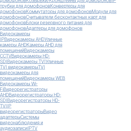
домофонов
Козырьки/Кронштейны для домофонов
IP
трубки для домофонов
Конвертеры для
домофонов
Коммутаторы для домофонов
Модули для
домофонов
Считыватели бесконтактных карт для
домофонов
Блоки резервного питания для
домофонов
Адаптеры для домофонов
Видеокамеры
IP
Видеокамеры AHD
Уличные
камеры AHD
Камеры AHD для
помещений
Видеокамеры
CCTV
Видеокамеры HD-
SDI
Видеокамеры TVI
Уличные
TVI видеокамеры
TVI
видеокамеры для
помещений
Видеокамеры WEB
Видеокамеры Wi-
Fi
Видеорегистраторы
AHD
Видеорегистраторы HD-
SDI
Видеорегистраторы HD-
TVI
IP
видеорегистраторы
Видео
адаптеры
Системы
видеонаблюдения и
аудиозаписи
IPTV