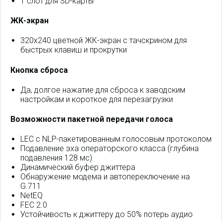
1 слот для SD-карты
ЖК-экран
320x240 цветной ЖК-экран с тачскрином для
быстрых клавиш и прокрутки
Кнопка сброса
Да, долгое нажатие для сброса к заводским
настройкам и короткое для перезагрузки
Возможности пакетной передачи голоса
LEC c NLP-пакетированным голосовым протоколом
Подавление эха операторского класса (глубина
подавления 128 мс)
Динамический буфер джиттера
Обнаружение модема и автопереключение на
G.711
NetEQ
FEC 2.0
Устойчивость к джиттеру до 50% потерь аудио