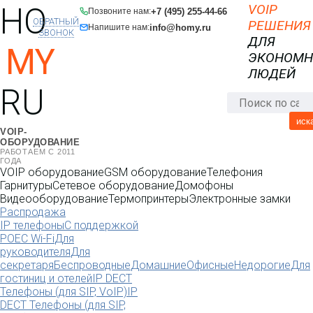
HO
VOIP
+7 (495) 255-44-66
Позвоните нам:
ОБРАТНЫЙ
РЕШЕНИЯ
info@homy.ru
Напишите нам:
ЗВОНОК
ДЛЯ
MY
ЭКОНОМ
ЛЮДЕЙ
RU
иск
VOIP-
ОБОРУДОВАНИЕ
РАБОТАЕМ С 2011
ГОДА
VOIP оборудование
GSM оборудование
Телефония
Гарнитуры
Сетевое оборудование
Домофоны
Видеооборудование
Термопринтеры
Электронные замки
Распродажа
IP телефоны
С поддержкой
POE
C Wi-Fi
Для
руководителя
Для
секретаря
Беспроводные
Домашние
Офисные
Недорогие
Для
гостиниц и отелей
IP DECT
Телефоны (для SIP, VoIP)
IP
DECT Телефоны (для SIP,