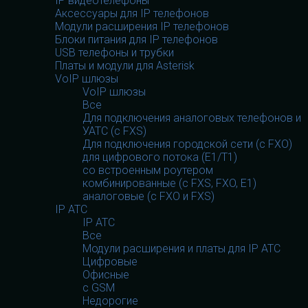
IP видеотелефоны
Аксессуары для IP телефонов
Модули расширения IP телефонов
Блоки питания для IP телефонов
USB телефоны и трубки
Платы и модули для Asterisk
VoIP шлюзы
VoIP шлюзы
Все
Для подключения аналоговых телефонов и
УАТС (с FXS)
Для подключения городской сети (с FXO)
для цифрового потока (E1/T1)
со встроенным роутером
комбинированные (c FXS, FXO, E1)
аналоговые (с FXO и FXS)
IP АТС
IP АТС
Все
Модули расширения и платы для IP АТС
Цифровые
Офисные
с GSM
Недорогие