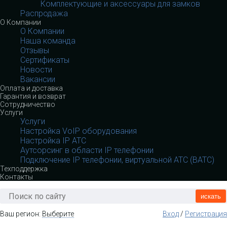
Комплектующие и аксессуары для замков
Распродажа
О Компании
О Компании
Наша команда
Отзывы
Сертификаты
Новости
Вакансии
Оплата и доставка
Гарантия и возврат
Сотрудничество
Услуги
Услуги
Настройка VoIP оборудования
Настройка IP АТС
Аутсорсинг в области IP телефонии
Подключение IP телефонии, виртуальной АТС (ВАТС)
Техподдержка
Контакты
искать
Ваш регион:
Выберите
Вход
/
Регистрация