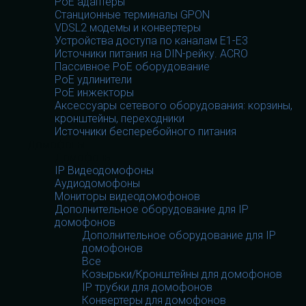
PoE адаптеры
Станционные терминалы GPON
VDSL2 модемы и конвертеры
Устройства доступа по каналам E1-E3
Источники питания на DIN-рейку. ACRO
Пассивное PoE оборудование
PoE удлинители
PoE инжекторы
Аксессуары сетевого оборудования: корзины,
кронштейны, переходники
Источники бесперебойного питания
Домофоны
Домофоны
IP Видеодомофоны
Аудиодомофоны
Мониторы видеодомофонов
Дополнительное оборудование для IP
домофонов
Дополнительное оборудование для IP
домофонов
Все
Козырьки/Кронштейны для домофонов
IP трубки для домофонов
Конвертеры для домофонов