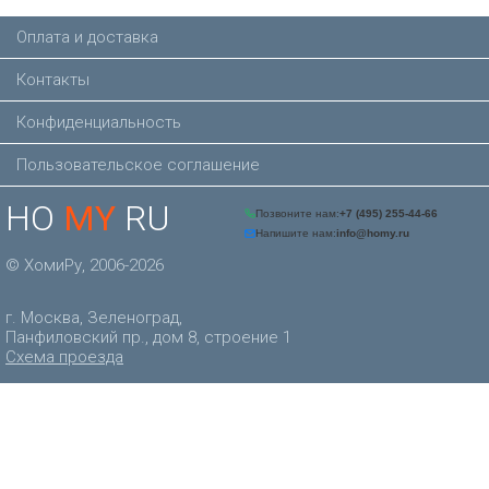
Оплата и доставка
Контакты
Конфиденциальность
Пользовательское соглашение
HO
MY
RU
© ХомиРу, 2006-2026
г. Москва, Зеленоград,
Панфиловский пр., дом 8, строение 1
Схема проезда
Позвоните нам:
+7 (495) 
Напишите нам:
info@homy