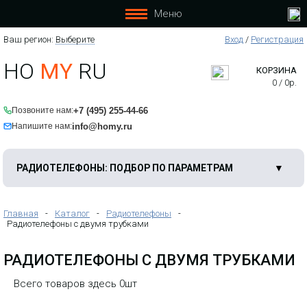
Меню
Ваш регион:
Выберите
Вход
/
Регистрация
HO
MY
RU
КОРЗИНА
0
/
0
р.
+7 (495) 255-44-66
Позвоните нам:
info@homy.ru
Напишите нам:
РАДИОТЕЛЕФОНЫ: ПОДБОР ПО ПАРАМЕТРАМ
Главная
-
Каталог
-
Радиотелефоны
-
Радиотелефоны с двумя трубками
РАДИОТЕЛЕФОНЫ С ДВУМЯ ТРУБКАМИ
Всего товаров здесь 0шт