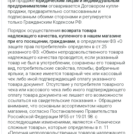
при продаже
юридическим лицам и индивидуальным
предпринимателям
оговаривается Договором купли-
продажи, предварительно согласованным и
подписанным обоими сторонами и регулируется
только Гражданским Кодексом РФ.
Порядок осуществления
возврата товара
надлежащего качества, купленного в нашем магазине
при его посещении, гражданами
, в определении ФЗ «О
защите прав потребителей» определен в ст.25
указанного ФЗ: «Обмен непродовольственного товара
надлежащего качества проводится, если указанный
товар не был в употреблении, сохранены его товарный
вид, потребительские свойства, пломбы, фабричные
ярлыки, а также имеется товарный чек или кассовый
чек либо иной подтверждающий оплату указанного
товара документ. Отсутствие у потребителя товарного
чека или кассового чека либо иного подтверждающего
оплату товара документа не лишает его возможности
ссылаться на свидетельские показания.» Обращаем
внимание, что основным ассортиментом нашего
магазина, согласно Постановлению Правительства
Российской Федерации №55 от 19.01.98. с
последующими изменениями, являются «Технически
сложные товары», которые определены в п. 11
«Перечня непродовольственных товаров надлежащего