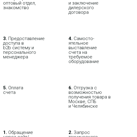
оптовый отдел,
и заключение
знакомство
дилерского
договора
В РОЗНИЦУ
ОПТОВИКАМ
ПАРТНЕРАМ
ПОКУПАЯ С НАСТРОЙКОЙ
3.
Пре­до­ста­вле­ние
4.
Само­сто­-
доступа в
ятель­ное
b2b систему и
выставление
персо­нального
счета на
мене­джера
требуемое
оборудование
5.
Оплата
6.
Отгрузка с
счета
возможностью
получения товара в
Москве, СПБ
и Челябинске
1.
Обращение
2.
Запрос
через сайт/
технического