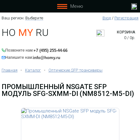
Меню
Ваш регион:
Выберите
Вход
/
Регистрация
HO
MY
RU
КОРЗИНА
0
/
0
р.
+7 (495) 255-44-66
Позвоните нам:
info@homy.ru
Напишите нам:
Главная
-
Каталог
-
Оптические SFP трансиверы
ПРОМЫШЛЕННЫЙ NSGATE SFP
МОДУЛЬ SFG-SXMM-DI (NM8512-M5-DI)