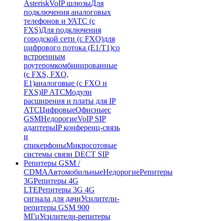
Asterisk
VoIP шлюзы
Для
подключения аналоговых
телефонов и УАТС (с
FXS)
Для подключения
городской сети (с FXO)
для
цифрового потока (E1/T1)
со
встроенным
роутером
комбинированные
(c FXS, FXO,
E1)
аналоговые (с FXO и
FXS)
IP АТС
Модули
расширения и платы для IP
АТС
Цифровые
Офисные
с
GSM
Недорогие
VoIP SIP
адаптеры
IP конференц-связь
и
спикерфоны
Микросотовые
системы связи DECT SIP
Репитеры GSM /
CDMA
Автомобильные
Недорогие
Репитеры
3G
Репитеры 4G
LTE
Репитеры 3G 4G
сигнала для дачи
Усилители-
репитеры GSM 900
МГц
Усилители-репитеры