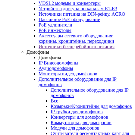
VDSL2 модемы и конвертеры
Устройства доступа по каналам E1-E3
Источники питания на DIN-рейку. ACRO
Пассивное PoE оборудование
PoE удлинители
PoE инжекторы
Аксессуары сетевого оборудования:
корзины, кронштейны, переходники
Источники бесперебойного питания
Домофоны
Домофоны
IP Видеодомофоны
Аудиодомофоны
Мониторы видеодомофонов
Дополнительное оборудование для IP
домофонов
Дополнительное оборудование для IP
домофонов
Все
Козырьки/Кронштейны для домофонов
IP трубки для домофонов
Конвертеры для домофонов
Коммутаторы для домофонов
Модули для домофонов
Считыватели бесконтактных карт для