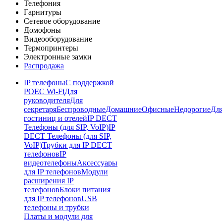
Телефония
Гарнитуры
Сетевое оборудование
Домофоны
Видеооборудование
Термопринтеры
Электронные замки
Распродажа
IP телефоны
С поддержкой
POE
C Wi-Fi
Для
руководителя
Для
секретаря
Беспроводные
Домашние
Офисные
Недорогие
Дл
гостиниц и отелей
IP DECT
Телефоны (для SIP, VoIP)
IP
DECT Телефоны (для SIP,
VoIP)
Трубки для IP DECT
телефонов
IP
видеотелефоны
Аксессуары
для IP телефонов
Модули
расширения IP
телефонов
Блоки питания
для IP телефонов
USB
телефоны и трубки
Платы и модули для