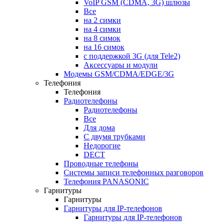
VoIP GSM (CDMA, 3G) шлюзы
Все
на 2 симки
на 4 симки
на 8 симок
на 16 симок
с поддержкой 3G (для Tele2)
Аксессуары и модули
Модемы GSM/CDMA/EDGE/3G
Телефония
Телефония
Радиотелефоны
Радиотелефоны
Все
Для дома
С двумя трубками
Недорогие
DECT
Проводные телефоны
Системы записи телефонных разговоров
Телефония PANASONIC
Гарнитуры
Гарнитуры
Гарнитуры для IP-телефонов
Гарнитуры для IP-телефонов