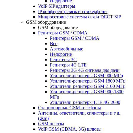
Недорогие
VoIP SIP адаптеры
IP конференц-связь и спикерфоны
Микросотовые системы связи DECT SIP
GSM оборудование
GSM оборудование
Репитеры GSM / CDMA
Репитеры GSM / CDMA
Все
Автомобильные
Недорогие
Репитеры 3G
Репитеры 4G LTE
Репитеры 3G 4G сигнала для дачи
Усилители-репитеры GSM 900 МГц
Усилители-репитеры GSM 1800 МГц
Усилители-репитеры GSM 2100 МГц
Усилители-репитеры GSM 900-1800
МГц
Усилители-репитеры LTE 4G 2600
Стационарные GSM телефоны
Антенны, ответвители, сплиттеры и т.д.
(gsm)
GSM шлюзы
VoIP GSM (CDMA, 3G) шлюзы