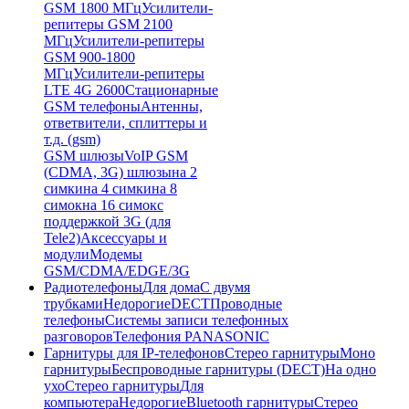
GSM 1800 МГц
Усилители-
репитеры GSM 2100
МГц
Усилители-репитеры
GSM 900-1800
МГц
Усилители-репитеры
LTE 4G 2600
Стационарные
GSM телефоны
Антенны,
ответвители, сплиттеры и
т.д. (gsm)
GSM шлюзы
VoIP GSM
(CDMA, 3G) шлюзы
на 2
симки
на 4 симки
на 8
симок
на 16 симок
с
поддержкой 3G (для
Tele2)
Аксессуары и
модули
Модемы
GSM/CDMA/EDGE/3G
Радиотелефоны
Для дома
С двумя
трубками
Недорогие
DECT
Проводные
телефоны
Системы записи телефонных
разговоров
Телефония PANASONIC
Гарнитуры для IP-телефонов
Стерео гарнитуры
Моно
гарнитуры
Беспроводные гарнитуры (DECT)
На одно
ухо
Стерео гарнитуры
Для
компьютера
Недорогие
Bluetooth гарнитуры
Стерео