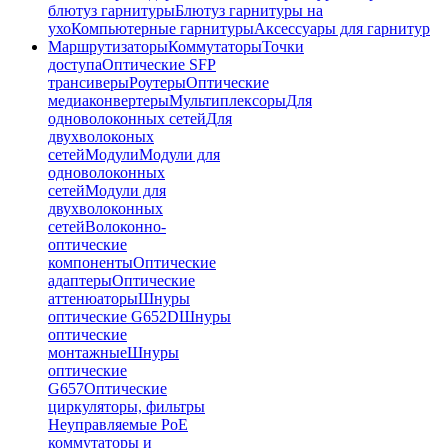
блютуз гарнитуры
Блютуз гарнитуры на
ухо
Компьютерные гарнитуры
Аксессуары для гарнитур
Маршрутизаторы
Коммутаторы
Точки
доступа
Оптические SFP
трансиверы
Роутеры
Оптические
медиаконвертеры
Мультиплексоры
Для
одноволоконных сетей
Для
двухволоконых
сетей
Модули
Модули для
одноволоконных
сетей
Модули для
двухволоконных
сетей
Волоконно-
оптические
компоненты
Оптические
адаптеры
Оптические
аттенюаторы
Шнуры
оптические G652D
Шнуры
оптические
монтажные
Шнуры
оптические
G657
Оптические
циркуляторы, фильтры
Неуправляемые PoE
коммутаторы и