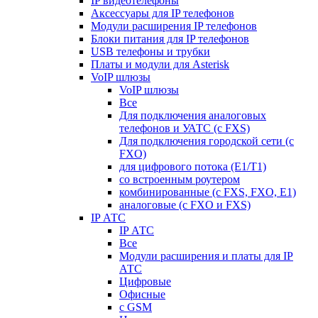
IP видеотелефоны
Аксессуары для IP телефонов
Модули расширения IP телефонов
Блоки питания для IP телефонов
USB телефоны и трубки
Платы и модули для Asterisk
VoIP шлюзы
VoIP шлюзы
Все
Для подключения аналоговых
телефонов и УАТС (с FXS)
Для подключения городской сети (с
FXO)
для цифрового потока (E1/T1)
со встроенным роутером
комбинированные (c FXS, FXO, E1)
аналоговые (с FXO и FXS)
IP АТС
IP АТС
Все
Модули расширения и платы для IP
АТС
Цифровые
Офисные
с GSM