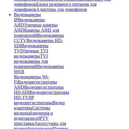
домофонов
Блоки резервного питания для
домофонов
Адаптеры для домофонов
Видеокамеры
IP
Видеокамеры
AHD
Уличные камеры
AHD
Камеры AHD для
помещений
Видеокамеры
CCTV
Видеокамеры HD-
SDI
Видеокамеры
TVI
Уличные TVI
видеокамеры
TVI
видеокамеры для
помещений
Видеокамеры
WEB
Видеокамеры Wi-
Fi
Видеорегистраторы
AHD
Видеорегистраторы
HD-SDI
Видеорегистраторы
HD-TVI
IP
видеорегистраторы
Видео
адаптеры
Системы
видеонаблюдения и
аудиозаписи
IPTV
приставки
Аксессуары для
видеооборудования
Приемо-