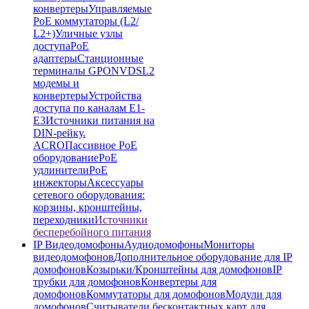
конвертеры
Управляемые
PoE коммутаторы (L2/
L2+)
Уличные узлы
доступа
PoE
адаптеры
Станционные
терминалы GPON
VDSL2
модемы и
конвертеры
Устройства
доступа по каналам E1-
E3
Источники питания на
DIN-рейку.
ACRO
Пассивное PoE
оборудование
PoE
удлинители
PoE
инжекторы
Аксессуары
сетевого оборудования:
корзины, кронштейны,
переходники
Источники
бесперебойного питания
IP Видеодомофоны
Аудиодомофоны
Мониторы
видеодомофонов
Дополнительное оборудование для IP
домофонов
Козырьки/Кронштейны для домофонов
IP
трубки для домофонов
Конвертеры для
домофонов
Коммутаторы для домофонов
Модули для
домофонов
Считыватели бесконтактных карт для