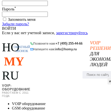
*
Пароль
Запомнить меня
Забыли пароль?
ВОЙТИ
Если у вас нет учетной записи,
зарегистрируйтесь
VOIP
HO
+7 (495) 255-44-66
Позвоните нам:
ОБРАТНЫЙ
РЕШЕНИ
info@homy.ru
Напишите нам:
ЗВОНОК
ДЛЯ
MY
ЭКОНОМ
ЛЮДЕЙ
RU
и
VOIP-
ОБОРУДОВАНИЕ
РАБОТАЕМ С 2011
ГОДА
VOIP оборудование
GSM оборудование