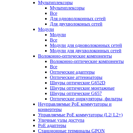
Мультиплексоры
Мультиплексоры
Все
Для одноволоконных сетей
Для двухволоконых сетей
Модули
Модули
Все
Модули для одноволоконных сетей
Модули для двухволоконных сетей
Волоконно-оптические компоненты
Волоконно-оптические компоненты
Все
Оптические адаптеры
Оптические аттенюаторы
Шнуры оптические G652D
Шнуры оптические монтажные
Шнуры оптические G657
Оптические циркуляторы, фильтры
Неуправляемые PoE коммутаторы и
конвертеры
Управляемые PoE коммутаторы (L2/ L2+)
Уличные узлы доступа
PoE адаптеры
Станционные терминалы GPON