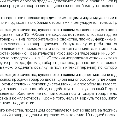
ии такого способа продажи действуют особые правила. Эти пр
лами продажи товаров дистанционным способом», утвержденн
 товаров при продаже
юридическим лицам и индивидуальным 
ым и подписанным обоими сторонами и регулируется только 
длежащего качества, купленного в нашем магазине при его пос
25 указанного ФЗ: «Обмен непродовольственного товара надле
 товарный вид, потребительские свойства, пломбы, фабричные
ту указанного товара документ. Отсутствие у потребителя то
не лишает его возможности ссылаться на свидетельские пока
Постановлению Правительства Российской Федерации №55 от 1
орые определены в п. 11 «Перечня непродовольственных тов
угих размера, формы, габарита, фасона, расцветки или компле
 (можно сделать ссылку на полный текст перечня), по которо
длежащего качества, купленного в нашем интернет-магазине с 
равилах продажи товаров дистанционным способом», утвержде
 при осуществлении покупки дистанционным способом вы имеете 
 дистанционным способом, не действует вышеуказанный Переч
является обеспечение полной сохранности товара: товар не д
вка и комплектность. Кроме того, нельзя вернуть товар, изго
ствуют недостатки.
го качества, продавцом составляется акт возврата за подпис
нный товар, то деньги передаются в течение 10-ти дней после