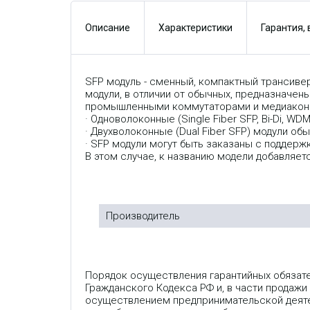
Описание
Характеристики
Гарантия,
SFP модуль - сменный, компактный трансиве
модули, в отличии от обычных, предназначен
промышленными коммутаторами и медиаконве
· Одноволоконные (Single Fiber SFP, Bi-Di, W
· Двухволоконные (Dual Fiber SFP) модули о
· SFP модули могут быть заказаны с поддерж
В этом случае, к названию модели добавляетс
Производитель
Порядок осуществления гарантийных обязат
Гражданского Кодекса РФ и, в части продажи
осуществлением предпринимательской деяте