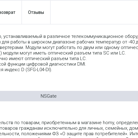
 возврат
Отзывы
р, устанавливаемый в различное телекоммуникационное оборуд
ы для работы в широком диапазоне рабочих температур от -40
ртерами. Модули могут работать по двум или одному оптичес
DM) модули могут иметь оптический разъем типа SC или LC.
бычно имеют оптический разъем типа LC.
кой функции цифровой диагностики DMI.
я индекс D (SFG-L04-DI).
NSGate
ельств по товарам, приобретенным в магазине homy, опреде
 товаров гражданам исключительно для личных, семейных, дом
льности, положениями ФЗ «О защите прав потребителей». Инт