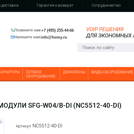
 доставка
Гарантия и возврат
Сотрудничество
VOIP РЕШЕНИЯ
+7 (495) 255-44-66
Позвоните нам:
ДЛЯ ЭКОНОМНЫХ
info@homy.ru
Напишите нам:
ГАРНИТУРЫ
СЕТЕВОЕ
ДОМОФОНЫ
ВИДЕООБОРУДОВАНИЕ
ОБОРУДОВАНИЕ
ДУЛИ SFG-W04/B-DI (NC5512-40-DI)
NC5512-40-DI
Артикул: