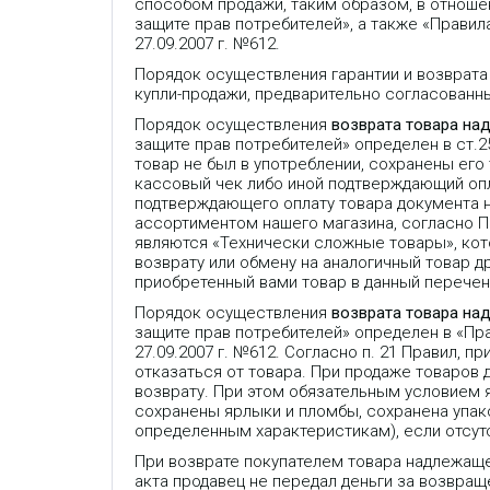
способом продажи, таким образом, в отношен
защите прав потребителей», а также «Прави
27.09.2007 г. №612.
Порядок осуществления гарантии и возврата
купли-продажи, предварительно согласованн
Порядок осуществления
возврата товара на
защите прав потребителей» определен в ст.
товар не был в употреблении, сохранены его
кассовый чек либо иной подтверждающий опла
подтверждающего оплату товара документа 
ассортиментом нашего магазина, согласно 
являются «Технически сложные товары», кот
возврату или обмену на аналогичный товар др
приобретенный вами товар в данный перечень
Порядок осуществления
возврата товара на
защите прав потребителей» определен в «П
27.09.2007 г. №612. Согласно п. 21 Правил,
отказаться от товара. При продаже товаров
возврату. При этом обязательным условием 
сохранены ярлыки и пломбы, сохранена упако
определенным характеристикам), если отсут
При возврате покупателем товара надлежаще
акта продавец не передал деньги за возвраще