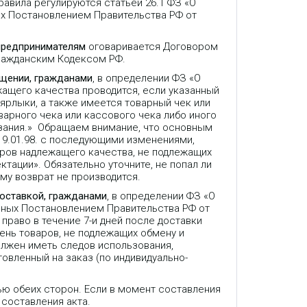
авила регулируются статьей 26.1 ФЗ «О
ых Постановлением Правительства РФ от
предпринимателям
оговаривается Договором
Гражданским Кодексом РФ.
ещении, гражданами
, в определении ФЗ «О
жащего качества проводится, если указанный
 ярлыки, а также имеется товарный чек или
варного чека или кассового чека либо иного
зания.» Обращаем внимание, что основным
9.01.98. с последующими изменениями,
аров надлежащего качества, не подлежащих
ктации». Обязательно уточните, не попал ли
му возврат не производится.
доставкой, гражданами
, в определении ФЗ «О
нных Постановлением Правительства РФ от
право в течение 7-и дней после доставки
ень товаров, не подлежащих обмену и
олжен иметь следов использования,
товленный на заказ (по индивидуально-
ью обеих сторон. Если в момент составления
 составления акта.