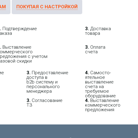
АМ
ПОКУПАЯ С НАСТРОЙКОЙ
.
Подтверждение
3.
Доставка
аказа
товара
.
Выставление
3.
Оплата
оммерческого
счета
редложения с учетом
азовой скидки
ие
3.
Пре­до­ста­вле­ние
4.
Само­сто­-
доступа в
ятель­ное
b2b систему и
выставление
персо­нального
счета на
мене­джера
требуемое
оборудование
3.
Согласование
4.
Выставление
ТЗ
коммерческого
предложения