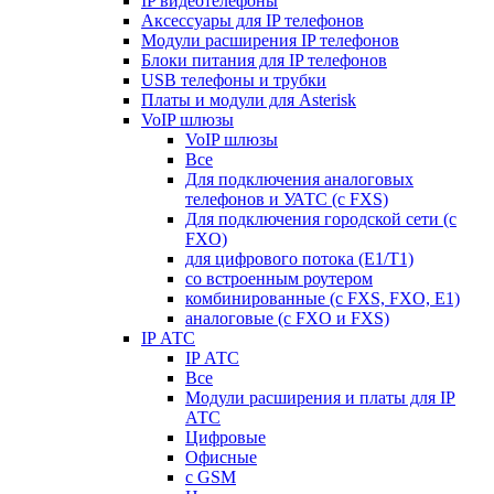
IP видеотелефоны
Аксессуары для IP телефонов
Модули расширения IP телефонов
Блоки питания для IP телефонов
USB телефоны и трубки
Платы и модули для Asterisk
VoIP шлюзы
VoIP шлюзы
Все
Для подключения аналоговых
телефонов и УАТС (с FXS)
Для подключения городской сети (с
FXO)
для цифрового потока (E1/T1)
со встроенным роутером
комбинированные (c FXS, FXO, E1)
аналоговые (с FXO и FXS)
IP АТС
IP АТС
Все
Модули расширения и платы для IP
АТС
Цифровые
Офисные
с GSM