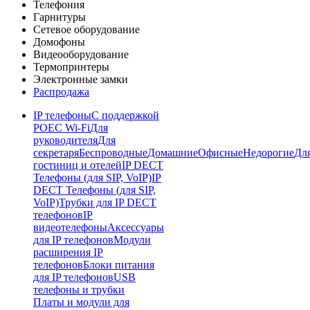
Телефония
Гарнитуры
Сетевое оборудование
Домофоны
Видеооборудование
Термопринтеры
Электронные замки
Распродажа
IP телефоны
С поддержкой
POE
C Wi-Fi
Для
руководителя
Для
секретаря
Беспроводные
Домашние
Офисные
Недорогие
Дл
гостиниц и отелей
IP DECT
Телефоны (для SIP, VoIP)
IP
DECT Телефоны (для SIP,
VoIP)
Трубки для IP DECT
телефонов
IP
видеотелефоны
Аксессуары
для IP телефонов
Модули
расширения IP
телефонов
Блоки питания
для IP телефонов
USB
телефоны и трубки
Платы и модули для