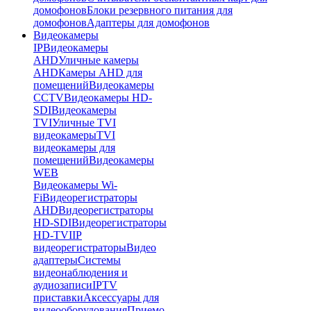
домофонов
Блоки резервного питания для
домофонов
Адаптеры для домофонов
Видеокамеры
IP
Видеокамеры
AHD
Уличные камеры
AHD
Камеры AHD для
помещений
Видеокамеры
CCTV
Видеокамеры HD-
SDI
Видеокамеры
TVI
Уличные TVI
видеокамеры
TVI
видеокамеры для
помещений
Видеокамеры
WEB
Видеокамеры Wi-
Fi
Видеорегистраторы
AHD
Видеорегистраторы
HD-SDI
Видеорегистраторы
HD-TVI
IP
видеорегистраторы
Видео
адаптеры
Системы
видеонаблюдения и
аудиозаписи
IPTV
приставки
Аксессуары для
видеооборудования
Приемо-