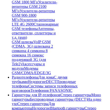
GSM 1800 МГц
Усилители-
репитеры GSM 2100
МГц
Усилители-репитеры
GSM 900-1800
МГц
Усилители-репитеры
LTE 4G 2600
Стационарные
GSM телефоны
Антенны,
ответвители, сплиттеры и
т.д. (gsm)
GSM шлюзы
VoIP GSM
(CDMA, 3G) шлюзы
на 2
симки
на 4 симки
на 8
симок
на 16 симок
с
поддержкой 3G (для
Tele2)
Аксессуары и
модули
Модемы
GSM/CDMA/EDGE/3G
Радиотелефоны
Для дома
С двумя
трубками
Недорогие
DECT
Проводные
телефоны
Системы записи телефонных
разговоров
Телефония PANASONIC
Гарнитуры для IP-телефонов
Стерео гарнитуры
Моно
гарнитуры
Беспроводные гарнитуры (DECT)
На одно
ухо
Стерео гарнитуры
Для
компьютера
Недорогие
Bluetooth гарнитуры
Стерео