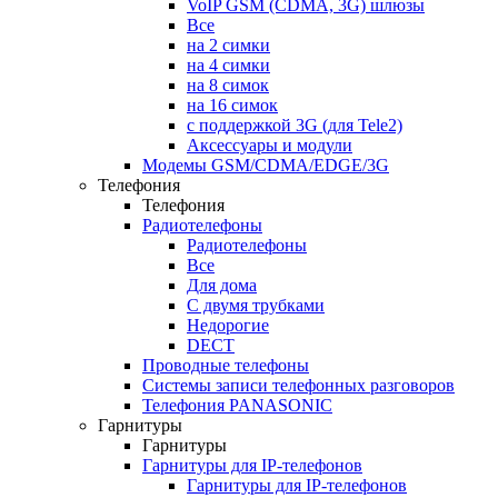
VoIP GSM (CDMA, 3G) шлюзы
Все
на 2 симки
на 4 симки
на 8 симок
на 16 симок
с поддержкой 3G (для Tele2)
Аксессуары и модули
Модемы GSM/CDMA/EDGE/3G
Телефония
Телефония
Радиотелефоны
Радиотелефоны
Все
Для дома
С двумя трубками
Недорогие
DECT
Проводные телефоны
Системы записи телефонных разговоров
Телефония PANASONIC
Гарнитуры
Гарнитуры
Гарнитуры для IP-телефонов
Гарнитуры для IP-телефонов