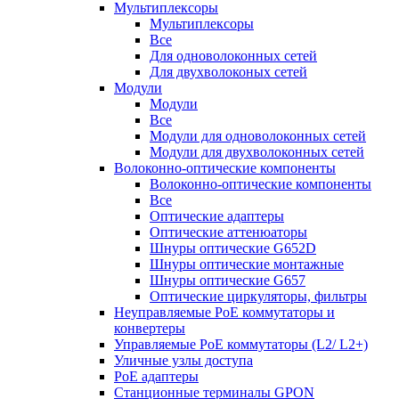
Мультиплексоры
Мультиплексоры
Все
Для одноволоконных сетей
Для двухволоконых сетей
Модули
Модули
Все
Модули для одноволоконных сетей
Модули для двухволоконных сетей
Волоконно-оптические компоненты
Волоконно-оптические компоненты
Все
Оптические адаптеры
Оптические аттенюаторы
Шнуры оптические G652D
Шнуры оптические монтажные
Шнуры оптические G657
Оптические циркуляторы, фильтры
Неуправляемые PoE коммутаторы и
конвертеры
Управляемые PoE коммутаторы (L2/ L2+)
Уличные узлы доступа
PoE адаптеры
Станционные терминалы GPON