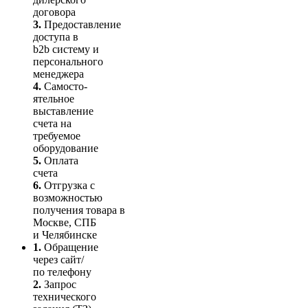
договора
3.
Пре­до­ста­вле­ние
доступа в
b2b систему и
персо­нального
мене­джера
4.
Само­сто­-
ятель­ное
выставление
счета на
требуемое
оборудование
5.
Оплата
счета
6.
Отгрузка с
возможностью
получения товара в
Москве, СПБ
и Челябинске
1.
Обращение
через сайт/
по телефону
2.
Запрос
технического