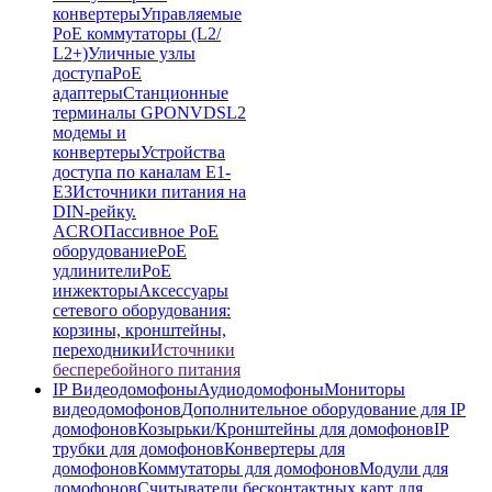
конвертеры
Управляемые
PoE коммутаторы (L2/
L2+)
Уличные узлы
доступа
PoE
адаптеры
Станционные
терминалы GPON
VDSL2
модемы и
конвертеры
Устройства
доступа по каналам E1-
E3
Источники питания на
DIN-рейку.
ACRO
Пассивное PoE
оборудование
PoE
удлинители
PoE
инжекторы
Аксессуары
сетевого оборудования:
корзины, кронштейны,
переходники
Источники
бесперебойного питания
IP Видеодомофоны
Аудиодомофоны
Мониторы
видеодомофонов
Дополнительное оборудование для IP
домофонов
Козырьки/Кронштейны для домофонов
IP
трубки для домофонов
Конвертеры для
домофонов
Коммутаторы для домофонов
Модули для
домофонов
Считыватели бесконтактных карт для