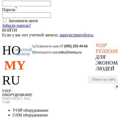
*
Пароль
Запомнить меня
Забыли пароль?
ВОЙТИ
Если у вас нет учетной записи,
зарегистрируйтесь
VOIP
HO
+7 (495) 255-44-66
Позвоните нам:
ОБРАТНЫЙ
РЕШЕНИ
info@homy.ru
Напишите нам:
ЗВОНОК
ДЛЯ
MY
ЭКОНОМ
ЛЮДЕЙ
RU
и
VOIP-
ОБОРУДОВАНИЕ
РАБОТАЕМ С 2011
ГОДА
VOIP оборудование
GSM оборудование