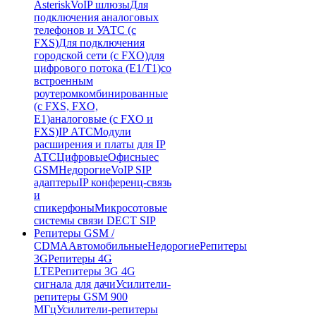
Asterisk
VoIP шлюзы
Для
подключения аналоговых
телефонов и УАТС (с
FXS)
Для подключения
городской сети (с FXO)
для
цифрового потока (E1/T1)
со
встроенным
роутером
комбинированные
(c FXS, FXO,
E1)
аналоговые (с FXO и
FXS)
IP АТС
Модули
расширения и платы для IP
АТС
Цифровые
Офисные
с
GSM
Недорогие
VoIP SIP
адаптеры
IP конференц-связь
и
спикерфоны
Микросотовые
системы связи DECT SIP
Репитеры GSM /
CDMA
Автомобильные
Недорогие
Репитеры
3G
Репитеры 4G
LTE
Репитеры 3G 4G
сигнала для дачи
Усилители-
репитеры GSM 900
МГц
Усилители-репитеры