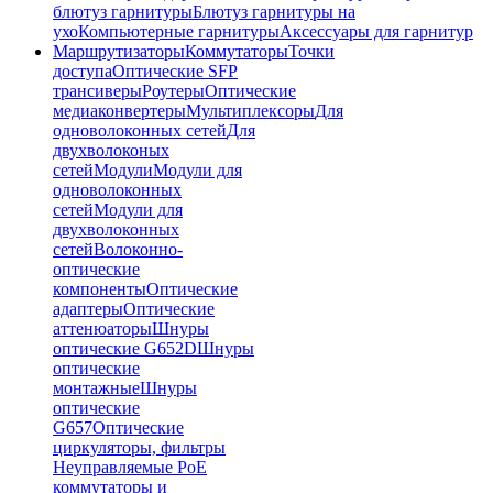
блютуз гарнитуры
Блютуз гарнитуры на
ухо
Компьютерные гарнитуры
Аксессуары для гарнитур
Маршрутизаторы
Коммутаторы
Точки
доступа
Оптические SFP
трансиверы
Роутеры
Оптические
медиаконвертеры
Мультиплексоры
Для
одноволоконных сетей
Для
двухволоконых
сетей
Модули
Модули для
одноволоконных
сетей
Модули для
двухволоконных
сетей
Волоконно-
оптические
компоненты
Оптические
адаптеры
Оптические
аттенюаторы
Шнуры
оптические G652D
Шнуры
оптические
монтажные
Шнуры
оптические
G657
Оптические
циркуляторы, фильтры
Неуправляемые PoE
коммутаторы и