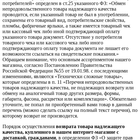
потребителей» определен в ст.25 указанного ФЗ: «Обмен
непродовольственного товара надлежащего качества
проводится, если указанный товар не был в употреблении,
сохранены его товарный вид, потребительские свойства,
пломбы, фабричные ярлыки, а также имеется товарный чек
или кассовый чек либо иной подтверждающий оплату
указанного товара документ. Отсутствие у потребителя
товарного чека или кассового чека либо иного
подтверждающего оплату товара документа не лишает его
возможности ссылаться на свидетельские показания.»
Обращаем внимание, что основным ассортиментом нашего
магазина, согласно Постановлению Правительства
Российской Федерации №55 от 19.01.98. с последующими
изменениями, являются «Технически сложные товары»,
которые определены в п. 11 «Перечня непродовольственных
товаров надлежащего качества, не подлежащих возврату или
обмену на аналогичный товар других размера, формы,
габарита, фасона, расцветки или комплектации». Обязательно
уточните, не попал ли приобретенный вами товар в данный
перечень (можно сделать ссылку на полный текст перечня), по
которому возврат не производится.
Порядок осуществления
возврата товара надлежащего
качества, купленного в нашем интернет-магазине с
доставкой, гражданами
, в определении ФЗ «О защите прав