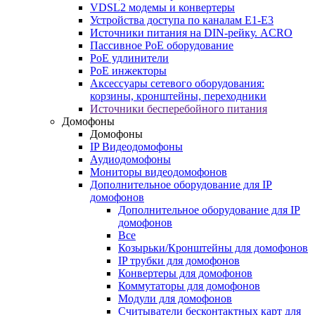
VDSL2 модемы и конвертеры
Устройства доступа по каналам E1-E3
Источники питания на DIN-рейку. ACRO
Пассивное PoE оборудование
PoE удлинители
PoE инжекторы
Аксессуары сетевого оборудования:
корзины, кронштейны, переходники
Источники бесперебойного питания
Домофоны
Домофоны
IP Видеодомофоны
Аудиодомофоны
Мониторы видеодомофонов
Дополнительное оборудование для IP
домофонов
Дополнительное оборудование для IP
домофонов
Все
Козырьки/Кронштейны для домофонов
IP трубки для домофонов
Конвертеры для домофонов
Коммутаторы для домофонов
Модули для домофонов
Считыватели бесконтактных карт для