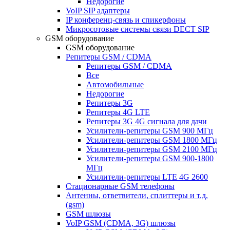
Недорогие
VoIP SIP адаптеры
IP конференц-связь и спикерфоны
Микросотовые системы связи DECT SIP
GSM оборудование
GSM оборудование
Репитеры GSM / CDMA
Репитеры GSM / CDMA
Все
Автомобильные
Недорогие
Репитеры 3G
Репитеры 4G LTE
Репитеры 3G 4G сигнала для дачи
Усилители-репитеры GSM 900 МГц
Усилители-репитеры GSM 1800 МГц
Усилители-репитеры GSM 2100 МГц
Усилители-репитеры GSM 900-1800
МГц
Усилители-репитеры LTE 4G 2600
Стационарные GSM телефоны
Антенны, ответвители, сплиттеры и т.д.
(gsm)
GSM шлюзы
VoIP GSM (CDMA, 3G) шлюзы