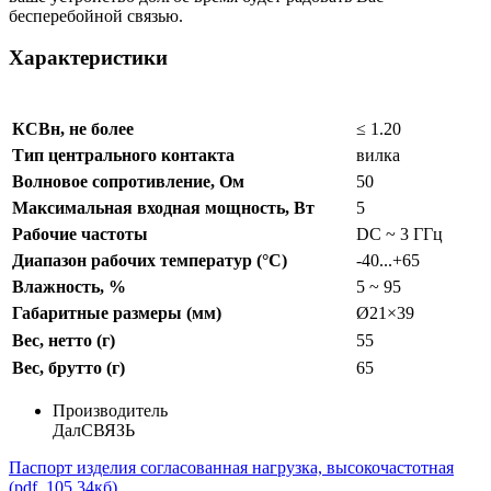
бесперебойной связью.
Характеристики
КСВн, не более
≤ 1.20
Тип центрального контакта
вилка
Волновое сопротивление, Ом
50
Максимальная входная мощность, Вт
5
Рабочие частоты
DC ~ 3 ГГц
Диапазон рабочих температур (°C)
-40...+65
Влажность, %
5 ~ 95
Габаритные размеры (мм)
Ø21×39
Вес, нетто (г)
55
Вес, брутто (г)
65
Производитель
ДалСВЯЗЬ
Паспорт изделия согласованная нагрузка, высокочастотная
(pdf, 105.34кб)