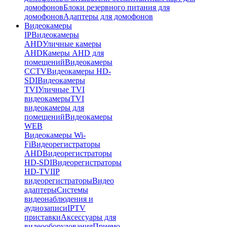
домофонов
Блоки резервного питания для
домофонов
Адаптеры для домофонов
Видеокамеры
IP
Видеокамеры
AHD
Уличные камеры
AHD
Камеры AHD для
помещений
Видеокамеры
CCTV
Видеокамеры HD-
SDI
Видеокамеры
TVI
Уличные TVI
видеокамеры
TVI
видеокамеры для
помещений
Видеокамеры
WEB
Видеокамеры Wi-
Fi
Видеорегистраторы
AHD
Видеорегистраторы
HD-SDI
Видеорегистраторы
HD-TVI
IP
видеорегистраторы
Видео
адаптеры
Системы
видеонаблюдения и
аудиозаписи
IPTV
приставки
Аксессуары для
видеооборудования
Приемо-