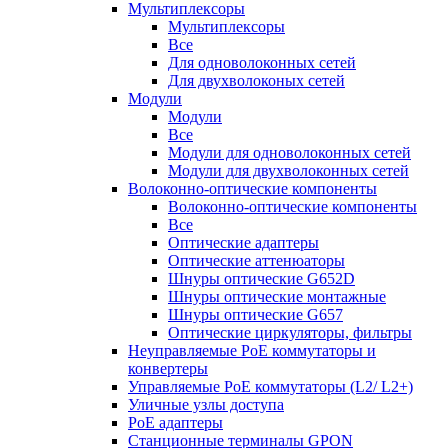
Мультиплексоры
Мультиплексоры
Все
Для одноволоконных сетей
Для двухволоконых сетей
Модули
Модули
Все
Модули для одноволоконных сетей
Модули для двухволоконных сетей
Волоконно-оптические компоненты
Волоконно-оптические компоненты
Все
Оптические адаптеры
Оптические аттенюаторы
Шнуры оптические G652D
Шнуры оптические монтажные
Шнуры оптические G657
Оптические циркуляторы, фильтры
Неуправляемые PoE коммутаторы и
конвертеры
Управляемые PoE коммутаторы (L2/ L2+)
Уличные узлы доступа
PoE адаптеры
Станционные терминалы GPON