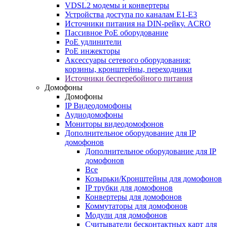
VDSL2 модемы и конвертеры
Устройства доступа по каналам E1-E3
Источники питания на DIN-рейку. ACRO
Пассивное PoE оборудование
PoE удлинители
PoE инжекторы
Аксессуары сетевого оборудования:
корзины, кронштейны, переходники
Источники бесперебойного питания
Домофоны
Домофоны
IP Видеодомофоны
Аудиодомофоны
Мониторы видеодомофонов
Дополнительное оборудование для IP
домофонов
Дополнительное оборудование для IP
домофонов
Все
Козырьки/Кронштейны для домофонов
IP трубки для домофонов
Конвертеры для домофонов
Коммутаторы для домофонов
Модули для домофонов
Считыватели бесконтактных карт для