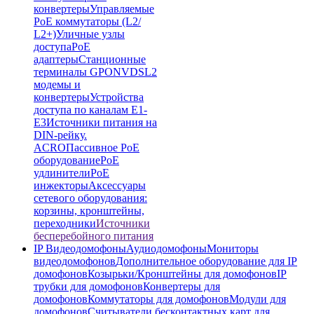
конвертеры
Управляемые
PoE коммутаторы (L2/
L2+)
Уличные узлы
доступа
PoE
адаптеры
Станционные
терминалы GPON
VDSL2
модемы и
конвертеры
Устройства
доступа по каналам E1-
E3
Источники питания на
DIN-рейку.
ACRO
Пассивное PoE
оборудование
PoE
удлинители
PoE
инжекторы
Аксессуары
сетевого оборудования:
корзины, кронштейны,
переходники
Источники
бесперебойного питания
IP Видеодомофоны
Аудиодомофоны
Мониторы
видеодомофонов
Дополнительное оборудование для IP
домофонов
Козырьки/Кронштейны для домофонов
IP
трубки для домофонов
Конвертеры для
домофонов
Коммутаторы для домофонов
Модули для
домофонов
Считыватели бесконтактных карт для