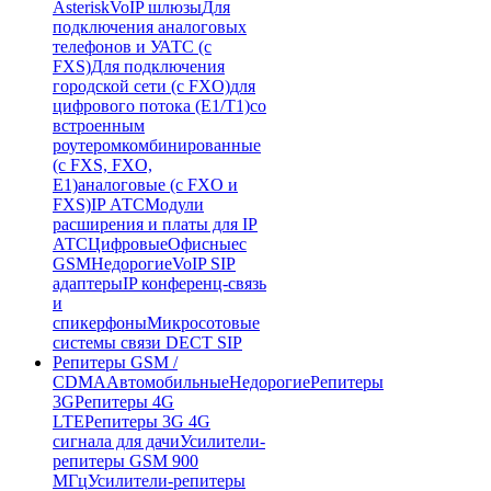
Asterisk
VoIP шлюзы
Для
подключения аналоговых
телефонов и УАТС (с
FXS)
Для подключения
городской сети (с FXO)
для
цифрового потока (E1/T1)
со
встроенным
роутером
комбинированные
(c FXS, FXO,
E1)
аналоговые (с FXO и
FXS)
IP АТС
Модули
расширения и платы для IP
АТС
Цифровые
Офисные
с
GSM
Недорогие
VoIP SIP
адаптеры
IP конференц-связь
и
спикерфоны
Микросотовые
системы связи DECT SIP
Репитеры GSM /
CDMA
Автомобильные
Недорогие
Репитеры
3G
Репитеры 4G
LTE
Репитеры 3G 4G
сигнала для дачи
Усилители-
репитеры GSM 900
МГц
Усилители-репитеры