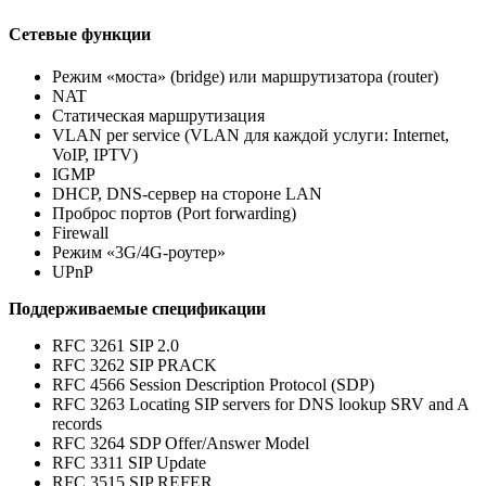
Сетевые функции
Режим «моста» (bridge) или маршрутизатора (router)
NAT
Статическая маршрутизация
VLAN per service (VLAN для каждой услуги: Internet,
VoIP, IPTV)
IGMP
DHCP, DNS-сервер на стороне LAN
Проброс портов (Port forwarding)
Firewall
Режим «3G/4G-роутер»
UPnP
Поддерживаемые спецификации
RFC 3261 SIP 2.0
RFC 3262 SIP PRACK
RFC 4566 Session Description Protocol (SDP)
RFC 3263 Locating SIP servers for DNS lookup SRV and A
records
RFC 3264 SDP Offer/Answer Model
RFC 3311 SIP Update
RFC 3515 SIP REFER