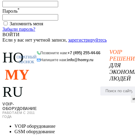
*
Пароль
Запомнить меня
Забыли пароль?
ВОЙТИ
Если у вас нет учетной записи,
зарегистрируйтесь
VOIP
HO
+7 (495) 255-44-66
Позвоните нам:
ОБРАТНЫЙ
РЕШЕНИ
info@homy.ru
Напишите нам:
ЗВОНОК
ДЛЯ
MY
ЭКОНОМ
ЛЮДЕЙ
RU
и
VOIP-
ОБОРУДОВАНИЕ
РАБОТАЕМ С 2011
ГОДА
VOIP оборудование
GSM оборудование