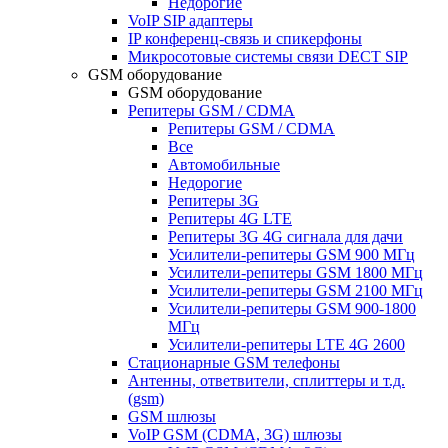
Недорогие
VoIP SIP адаптеры
IP конференц-связь и спикерфоны
Микросотовые системы связи DECT SIP
GSM оборудование
GSM оборудование
Репитеры GSM / CDMA
Репитеры GSM / CDMA
Все
Автомобильные
Недорогие
Репитеры 3G
Репитеры 4G LTE
Репитеры 3G 4G сигнала для дачи
Усилители-репитеры GSM 900 МГц
Усилители-репитеры GSM 1800 МГц
Усилители-репитеры GSM 2100 МГц
Усилители-репитеры GSM 900-1800
МГц
Усилители-репитеры LTE 4G 2600
Стационарные GSM телефоны
Антенны, ответвители, сплиттеры и т.д.
(gsm)
GSM шлюзы
VoIP GSM (CDMA, 3G) шлюзы