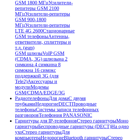
GSM 1800 МГц
Усилители-
репитеры GSM 2100
МГц
Усилители-репитеры
GSM 900-1800
МГц
Усилители-репитеры
LTE 4G 2600
Стационарные
GSM телефоны
Антенны,
ответвители, сплиттеры и
т.д. (gsm)
GSM шлюзы
VoIP GSM
(CDMA, 3G) шлюзы
на 2
симки
на 4 симки
на 8
симок
на 16 симок
с
поддержкой 3G (для
Tele2)
Аксессуары и
модули
Модемы
GSM/CDMA/EDGE/3G
Радиотелефоны
Для дома
С двумя
трубками
Недорогие
DECT
Проводные
телефоны
Системы записи телефонных
разговоров
Телефония PANASONIC
Гарнитуры для IP-телефонов
Стерео гарнитуры
Моно
гарнитуры
Беспроводные гарнитуры (DECT)
На одно
ухо
Стерео гарнитуры
Для
компьютера
Недорогие
Bluetooth гарнитуры
Стерео