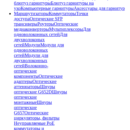
блютуз гарнитуры
Блютуз гарнитуры на
ухо
Компьютерные гарнитуры
Аксессуары для гарнитур
Маршрутизаторы
Коммутаторы
Точки
доступа
Оптические SFP
трансиверы
Роутеры
Оптические
медиаконвертеры
Мультиплексоры
Для
одноволоконных сетей
Для
двухволоконых
сетей
Модули
Модули для
одноволоконных
сетей
Модули для
двухволоконных
сетей
Волоконно-
оптические
компоненты
Оптические
адаптеры
Оптические
аттенюаторы
Шнуры
оптические G652D
Шнуры
оптические
монтажные
Шнуры
оптические
G657
Оптические
циркуляторы, фильтры
Неуправляемые PoE
коммутаторы и