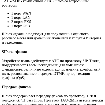
TAU-2M.IP - компактный 2 FXS шлюз со встроенным
роутером:
1 порт WAN
1 порт LAN
2 порта FXS
1 порт USB
Шлюз идеально подходит для подключения офисного
рабочего места или домашних абонентов к услугам Интернет
и телефонии.
SIP-телефония
Устройство взаимодействует с АТС по протоколу SIP. Также,
поддерживается весь необходимый для VoIP шлюза
функционал: различные кодеки, эхоподавление, комфортный
шум, распознавание и передача DTMF, приоритезация
трафика (QoS)
Передача факсов
Шлюз поддерживает передачу факсов по протоколу T.38 и
методом G.711 pass throw. При этом TAU-2M.IP автоматически
выбирает метод передачи, в завимости от метода передачи