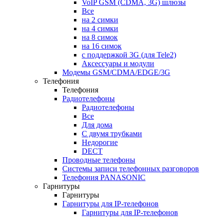
VoIP GSM (CDMA, 3G) шлюзы
Все
на 2 симки
на 4 симки
на 8 симок
на 16 симок
с поддержкой 3G (для Tele2)
Аксессуары и модули
Модемы GSM/CDMA/EDGE/3G
Телефония
Телефония
Радиотелефоны
Радиотелефоны
Все
Для дома
С двумя трубками
Недорогие
DECT
Проводные телефоны
Системы записи телефонных разговоров
Телефония PANASONIC
Гарнитуры
Гарнитуры
Гарнитуры для IP-телефонов
Гарнитуры для IP-телефонов