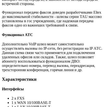
встречной стороны.
Функционал передачи факсов доведен разработчиками Eltex
до максимальной стабильности - шлюзы серии TAU массово
установлены в гос учреждениях, где надежная передача
факсов одно из важнеших требований к связи.
Функционал АТС
Дополнительно VoIP шлюз может самостоятельно
осуществлять вызовы по IP-сети, без регистрации на IP АТС.
Данная схема связи часто применяется для подключения
удаленных офисов или складов. Также, шлюз позволяет
абоненту воспользоваться функционалом ДВО:
определительно номера, перевод вызова, переадресация,
трехсторонняя конференция, горячая линия и др.
Характеристики
Интерфейсы
2 х FXS
1 х WAN 10/100BASE-T
1 х LAN 10/100BASE-T