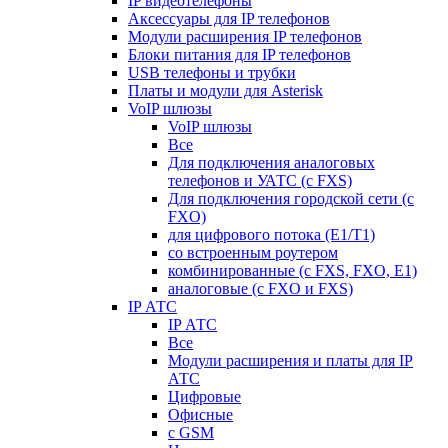
IP видеотелефоны
Аксессуары для IP телефонов
Модули расширения IP телефонов
Блоки питания для IP телефонов
USB телефоны и трубки
Платы и модули для Asterisk
VoIP шлюзы
VoIP шлюзы
Все
Для подключения аналоговых
телефонов и УАТС (с FXS)
Для подключения городской сети (с
FXO)
для цифрового потока (E1/T1)
со встроенным роутером
комбинированные (c FXS, FXO, E1)
аналоговые (с FXO и FXS)
IP АТС
IP АТС
Все
Модули расширения и платы для IP
АТС
Цифровые
Офисные
с GSM