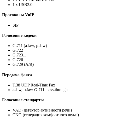
1 х USB2.0
Протоколы VoIP
SIP
Голосовые кодеки
G.711 (a-law, µ-law)
G.722
G.723.1
G.726
G.729 (A/B)
Передача факса
T.38 UDP Real-Time Fax
a-law, µ-law G.711 pass-through
Голосовые стандарты
VAD (детектор активности речи)
CNG (генерация комфортного шума)