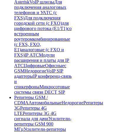
Asterisk
VoIP шлюзы
Для
подключения аналоговых
телефонов и УАТС (с
FXS)
Для подключения
городской сети (с FXO)
для
цифрового потока (E1/T1)
со
встроенным
роутером
комбинированные
(c FXS, FXO,
E1)
аналоговые (с FXO и
FXS)
IP АТС
Модули
расширения и платы для IP
АТС
Цифровые
Офисные
с
GSM
Недорогие
VoIP SIP
адаптеры
IP конференц-связь
и
спикерфоны
Микросотовые
системы связи DECT SIP
Репитеры GSM /
CDMA
Автомобильные
Недорогие
Репитеры
3G
Репитеры 4G
LTE
Репитеры 3G 4G
сигнала для дачи
Усилители-
репитеры GSM 900
МГц
Усилители-репитеры