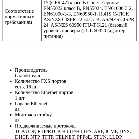
15 (CFR 47) класс B Совет Европы:
EN55022 класс B, EN55024, EN61000-3-2,
Соответствие
EN61000-3-3, EN60950-1, RoHS C-TICK:
нормативным
AS/NZS CISPR 22 класс B, AS/NZS CISPR
требованиям
24, AS/NZS 60950 ITU-T K.21 (базовый
уровень проверки); UL 60950 (адаптер
питания)
Производитель
Grandstream
Количество FXS портов
есть, 16 шт
Количество Ethernet портов
1 шт
Gigabit Ethernet
да
Монтаж в стойку
да
Поддерживаемые протоколы
TCP/UDP, RTP/RTCP, HTTP/HTTPS, ARP, ICMP, DNS,
DHCP, NTP, TFTP, TELNET, PPPoE, STUN, LLDP