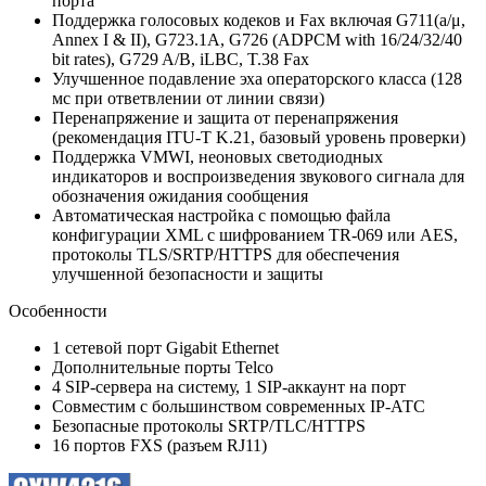
порта
Поддержка голосовых кодеков и Fax включая G711(a/μ,
Annex I & II), G723.1A, G726 (ADPCM with 16/24/32/40
bit rates), G729 A/B, iLBC, T.38 Fax
Улучшенное подавление эха операторского класса (128
мс при ответвлении от линии связи)
Перенапряжение и защита от перенапряжения
(рекомендация ITU-T K.21, базовый уровень проверки)
Поддержка VMWI, неоновых светодиодных
индикаторов и воспроизведения звукового сигнала для
обозначения ожидания сообщения
Автоматическая настройка с помощью файла
конфигурации XML с шифрованием TR-069 или AES,
протоколы TLS/SRTP/HTTPS для обеспечения
улучшенной безопасности и защиты
Особенности
1 сетевой порт Gigabit Ethernet
Дополнительные порты Telco
4 SIP-сервера на систему, 1 SIP-аккаунт на порт
Совместим с большинством современных IP-АТС
Безопасные протоколы SRTP/TLC/HTTPS
16 портов FXS (разъем RJ11)