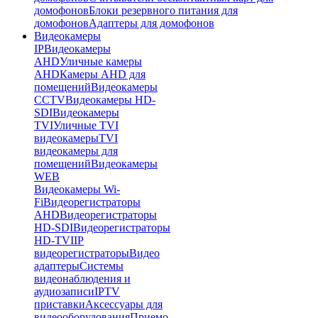
домофонов
Блоки резервного питания для
домофонов
Адаптеры для домофонов
Видеокамеры
IP
Видеокамеры
AHD
Уличные камеры
AHD
Камеры AHD для
помещений
Видеокамеры
CCTV
Видеокамеры HD-
SDI
Видеокамеры
TVI
Уличные TVI
видеокамеры
TVI
видеокамеры для
помещений
Видеокамеры
WEB
Видеокамеры Wi-
Fi
Видеорегистраторы
AHD
Видеорегистраторы
HD-SDI
Видеорегистраторы
HD-TVI
IP
видеорегистраторы
Видео
адаптеры
Системы
видеонаблюдения и
аудиозаписи
IPTV
приставки
Аксессуары для
видеооборудования
Приемо-