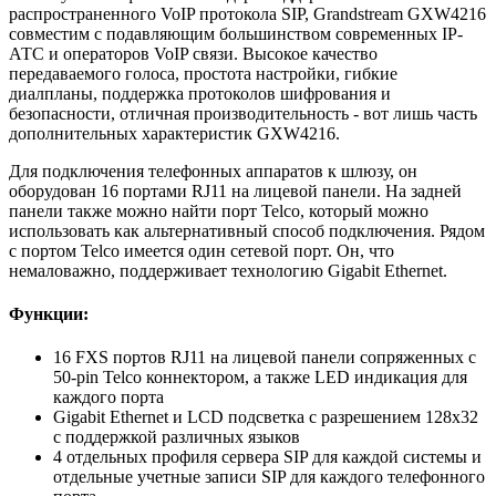
распространенного VoIP протокола SIP, Grandstream GXW4216
совместим с подавляющим большинством современных IP-
АТС и операторов VoIP связи. Высокое качество
передаваемого голоса, простота настройки, гибкие
диалпланы, поддержка протоколов шифрования и
безопасности, отличная производительность - вот лишь часть
дополнительных характеристик GXW4216.
Для подключения телефонных аппаратов к шлюзу, он
оборудован 16 портами RJ11 на лицевой панели. На задней
панели также можно найти порт Telco, который можно
использовать как альтернативный способ подключения. Рядом
с портом Telco имеется один сетевой порт. Он, что
немаловажно, поддерживает технологию Gigabit Ethernet.
Функции:
16 FXS портов RJ11 на лицевой панели сопряженных c
50-pin Telco коннектором, а также LED индикация для
каждого порта
Gigabit Ethernet и LCD подсветка с разрешением 128х32
с поддержкой различных языков
4 отдельных профиля сервера SIP для каждой системы и
отдельные учетные записи SIP для каждого телефонного