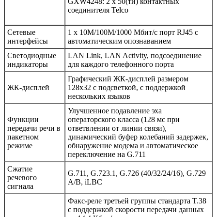
GXW4248: 2 x 50(ти) контактных
соединителя Telco
Сетевые
1 x 10M/100M/1000 Мбит/с порт RJ45 с
интерфейсы
автоматическим опознаванием
Светодиодные
LAN Link, LAN Activity, подсоединение
индикаторы
для каждого телефонного порта
Графический ЖК-дисплей размером
ЖК-дисплей
128x32 с подсветкой, с поддержкой
нескольких языков
Улучшенное подавление эха
Функции
операторского класса (128 мс при
передачи речи в
ответвлении от линии связи),
пакетном
динамический буфер колебаний задержек,
режиме
обнаружение модема и автоматическое
переключение на G.711
Сжатие
G.711, G.723.1, G.726 (40/32/24/16), G.729
речевого
A/B, iLBC
сигнала
Факс-реле третьей группы стандарта T.38
с поддержкой скорости передачи данных