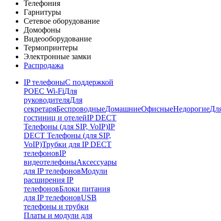
Телефония
Гарнитуры
Сетевое оборудование
Домофоны
Видеооборудование
Термопринтеры
Электронные замки
Распродажа
IP телефоны
С поддержкой
POE
C Wi-Fi
Для
руководителя
Для
секретаря
Беспроводные
Домашние
Офисные
Недорогие
Дл
гостиниц и отелей
IP DECT
Телефоны (для SIP, VoIP)
IP
DECT Телефоны (для SIP,
VoIP)
Трубки для IP DECT
телефонов
IP
видеотелефоны
Аксессуары
для IP телефонов
Модули
расширения IP
телефонов
Блоки питания
для IP телефонов
USB
телефоны и трубки
Платы и модули для