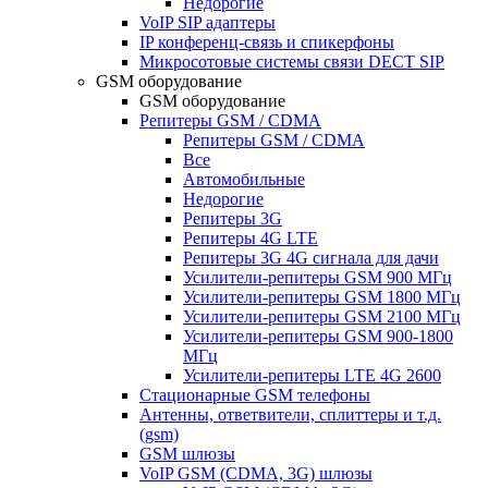
Недорогие
VoIP SIP адаптеры
IP конференц-связь и спикерфоны
Микросотовые системы связи DECT SIP
GSM оборудование
GSM оборудование
Репитеры GSM / CDMA
Репитеры GSM / CDMA
Все
Автомобильные
Недорогие
Репитеры 3G
Репитеры 4G LTE
Репитеры 3G 4G сигнала для дачи
Усилители-репитеры GSM 900 МГц
Усилители-репитеры GSM 1800 МГц
Усилители-репитеры GSM 2100 МГц
Усилители-репитеры GSM 900-1800
МГц
Усилители-репитеры LTE 4G 2600
Стационарные GSM телефоны
Антенны, ответвители, сплиттеры и т.д.
(gsm)
GSM шлюзы
VoIP GSM (CDMA, 3G) шлюзы