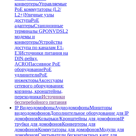
конвертеры
Управляемые
PoE коммутаторы (L2/
L2+)
Уличные узлы
доступа
PoE
адаптеры
Станционные
терминалы GPON
VDSL2
модемы и
конвертеры
Устройства
доступа по каналам E1-
E3
Источники питания на
DIN-рейку.
ACRO
Пассивное PoE
оборудование
PoE
удлинители
PoE
инжекторы
Аксессуары
сетевого оборудования:
корзины, кронштейны,
переходники
Источники
бесперебойного питания
IP Видеодомофоны
Аудиодомофоны
Мониторы
видеодомофонов
Дополнительное оборудование для IP
домофонов
Козырьки/Кронштейны для домофонов
IP
трубки для домофонов
Конвертеры для
домофонов
Коммутаторы для домофонов
Модули для
домофонов
Считыватели бесконтактных карт для