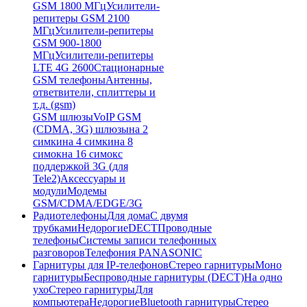
GSM 1800 МГц
Усилители-
репитеры GSM 2100
МГц
Усилители-репитеры
GSM 900-1800
МГц
Усилители-репитеры
LTE 4G 2600
Стационарные
GSM телефоны
Антенны,
ответвители, сплиттеры и
т.д. (gsm)
GSM шлюзы
VoIP GSM
(CDMA, 3G) шлюзы
на 2
симки
на 4 симки
на 8
симок
на 16 симок
с
поддержкой 3G (для
Tele2)
Аксессуары и
модули
Модемы
GSM/CDMA/EDGE/3G
Радиотелефоны
Для дома
С двумя
трубками
Недорогие
DECT
Проводные
телефоны
Системы записи телефонных
разговоров
Телефония PANASONIC
Гарнитуры для IP-телефонов
Стерео гарнитуры
Моно
гарнитуры
Беспроводные гарнитуры (DECT)
На одно
ухо
Стерео гарнитуры
Для
компьютера
Недорогие
Bluetooth гарнитуры
Стерео