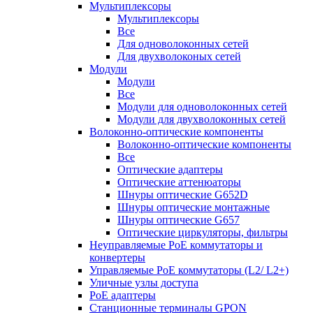
Мультиплексоры
Мультиплексоры
Все
Для одноволоконных сетей
Для двухволоконых сетей
Модули
Модули
Все
Модули для одноволоконных сетей
Модули для двухволоконных сетей
Волоконно-оптические компоненты
Волоконно-оптические компоненты
Все
Оптические адаптеры
Оптические аттенюаторы
Шнуры оптические G652D
Шнуры оптические монтажные
Шнуры оптические G657
Оптические циркуляторы, фильтры
Неуправляемые PoE коммутаторы и
конвертеры
Управляемые PoE коммутаторы (L2/ L2+)
Уличные узлы доступа
PoE адаптеры
Станционные терминалы GPON