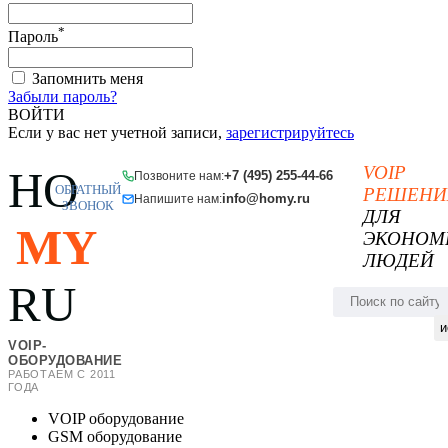
*
Пароль
Запомнить меня
Забыли пароль?
ВОЙТИ
Если у вас нет учетной записи,
зарегистрируйтесь
VOIP
HO
+7 (495) 255-44-66
Позвоните нам:
ОБРАТНЫЙ
РЕШЕНИ
info@homy.ru
Напишите нам:
ЗВОНОК
ДЛЯ
MY
ЭКОНОМ
ЛЮДЕЙ
RU
и
VOIP-
ОБОРУДОВАНИЕ
РАБОТАЕМ С 2011
ГОДА
VOIP оборудование
GSM оборудование