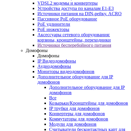
VDSL2 модемы и конвертеры
Устройства доступа по каналам E1-E3
Источники питания на DIN-рейку. ACRO
Пассивное PoE оборудование
PoE удлинители
PoE инжекторы
Аксессуары сетевого оборудования:
корзины, кронштейны, переходники
Источники бесперебойного питания
Домофоны
Домофоны
IP Видеодомофоны
Аудиодомофоны
Мониторы видеодомофонов
Дополнительное оборудование для IP
домофонов
Дополнительное оборудование для IP
домофонов
Все
Козырьки/Кронштейны для домофонов
IP трубки для домофонов
Конвертеры для домофонов
Коммутаторы для домофонов
Модули для домофонов
Считыватели бесконтактных карт для