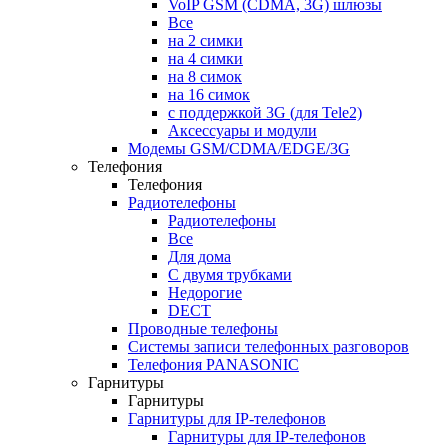
VoIP GSM (CDMA, 3G) шлюзы
Все
на 2 симки
на 4 симки
на 8 симок
на 16 симок
с поддержкой 3G (для Tele2)
Аксессуары и модули
Модемы GSM/CDMA/EDGE/3G
Телефония
Телефония
Радиотелефоны
Радиотелефоны
Все
Для дома
С двумя трубками
Недорогие
DECT
Проводные телефоны
Системы записи телефонных разговоров
Телефония PANASONIC
Гарнитуры
Гарнитуры
Гарнитуры для IP-телефонов
Гарнитуры для IP-телефонов