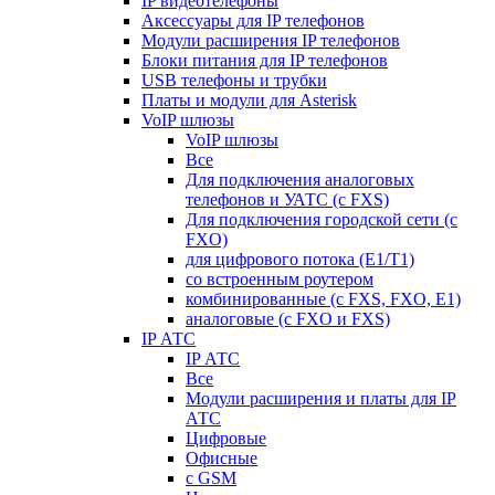
IP видеотелефоны
Аксессуары для IP телефонов
Модули расширения IP телефонов
Блоки питания для IP телефонов
USB телефоны и трубки
Платы и модули для Asterisk
VoIP шлюзы
VoIP шлюзы
Все
Для подключения аналоговых
телефонов и УАТС (с FXS)
Для подключения городской сети (с
FXO)
для цифрового потока (E1/T1)
со встроенным роутером
комбинированные (c FXS, FXO, E1)
аналоговые (с FXO и FXS)
IP АТС
IP АТС
Все
Модули расширения и платы для IP
АТС
Цифровые
Офисные
с GSM