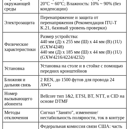
окружающей
20°C ~ 60°C; Влажность: 10% ~ 90% (без
среды
конденсации)
Перенапряжение и защита от
Электрозащита
перенапряжения (Рекомендация ITU-T
K.21, базовый уровень проверки)
Размер устройства:
440 мм (Д) x 255 мм (Ш) x 44 мм (В) (1U)
Физические
(GXW4248)
характеристики
440 мм (Д) x 185 мм (Ш) x 44 мм (В) (1U)
(GXW4216/4224/4232)
Установка на столе и в стойке с помощью
Установка
передних кронштейнов
Ближняя и
2 REN, до 1500 футов для провода 24
дальняя связь
AWG
Номер
Bellcore тип 1&2, ETSI, BT, NTT, и CID на
вызывающего
основе DTMF
абонента
Методы
Сигнал "Занято", изменение/
отключения
нестабильность полярности, ток в контуре
Федеральная комиссия связи США: часть