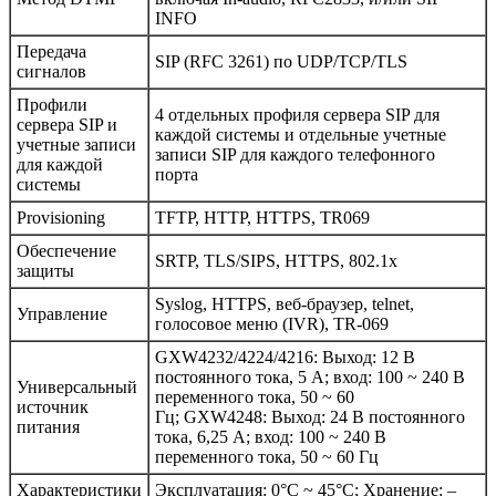
INFO
Передача
SIP (RFC 3261) по UDP/TCP/TLS
сигналов
Профили
4 отдельных профиля сервера SIP для
сервера SIP и
каждой системы и отдельные учетные
учетные записи
записи SIP для каждого телефонного
для каждой
порта
системы
Provisioning
TFTP, HTTP, HTTPS, TR069
Обеспечение
SRTP, TLS/SIPS, HTTPS, 802.1x
защиты
Syslog, HTTPS, веб-браузер, telnet,
Управление
голосовое меню (IVR), TR-069
GXW4232/4224/4216: Выход: 12 В
постоянного тока, 5 А; вход: 100 ~ 240 В
Универсальный
переменного тока, 50 ~ 60
источник
Гц; GXW4248: Выход: 24 В постоянного
питания
тока, 6,25 А; вход: 100 ~ 240 В
переменного тока, 50 ~ 60 Гц
Характеристики
Эксплуатация: 0°C ~ 45°C; Хранение: –