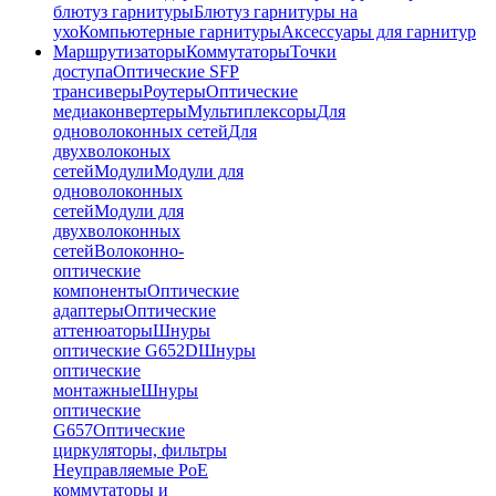
блютуз гарнитуры
Блютуз гарнитуры на
ухо
Компьютерные гарнитуры
Аксессуары для гарнитур
Маршрутизаторы
Коммутаторы
Точки
доступа
Оптические SFP
трансиверы
Роутеры
Оптические
медиаконвертеры
Мультиплексоры
Для
одноволоконных сетей
Для
двухволоконых
сетей
Модули
Модули для
одноволоконных
сетей
Модули для
двухволоконных
сетей
Волоконно-
оптические
компоненты
Оптические
адаптеры
Оптические
аттенюаторы
Шнуры
оптические G652D
Шнуры
оптические
монтажные
Шнуры
оптические
G657
Оптические
циркуляторы, фильтры
Неуправляемые PoE
коммутаторы и