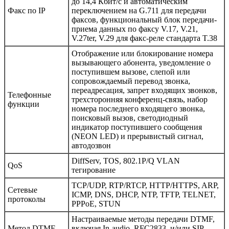
до 14,4 Кбит/с и автоматическим
Факс по IP
переключением на G.711 для передачи
факсов, функциональный блок передачи-
приема данных по факсу V.17, V.21,
V.27ter, V.29 для факс-реле стандарта T.38
Отображение или блокирование номера
вызывающего абонента, уведомление о
поступившем вызове, слепой или
сопровождаемый перевод звонка,
переадресация, запрет входящих звонков,
Телефонные
трехсторонняя конференц-связь, набор
функции
номера последнего входящего звонка,
поисковый вызов, светодиодный
индикатор поступившего сообщения
(NEON LED) и прерывистый сигнал,
автодозвон
DiffServ, TOS, 802.1P/Q VLAN
QoS
тегирование
TCP/UDP, RTP/RTCP, HTTP/HTTPS, ARP,
Сетевые
ICMP, DNS, DHCP, NTP, TFTP, TELNET,
протоколы
PPPoE, STUN
Настраиваемые методы передачи DTMF,
Метод DTMF
включая In-audio, RFC2833, и/или SIP