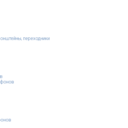
ронштейны, переходники
ов
офонов
фонов