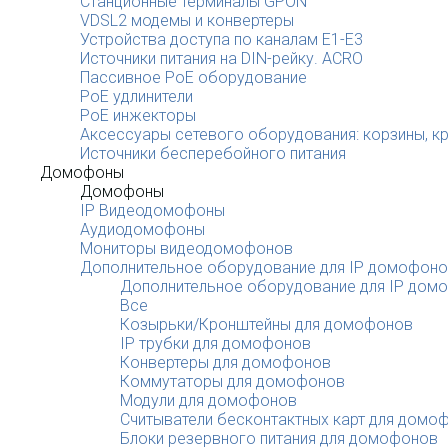
Станционные терминалы GPON
VDSL2 модемы и конвертеры
Устройства доступа по каналам E1-E3
Источники питания на DIN-рейку. ACRO
Пассивное PoE оборудование
PoE удлинители
PoE инжекторы
Аксессуары сетевого оборудования: корзины, к
Источники бесперебойного питания
Домофоны
Домофоны
IP Видеодомофоны
Аудиодомофоны
Мониторы видеодомофонов
Дополнительное оборудование для IP домофон
Дополнительное оборудование для IP дом
Все
Козырьки/Кронштейны для домофонов
IP трубки для домофонов
Конвертеры для домофонов
Коммутаторы для домофонов
Модули для домофонов
Считыватели бесконтактных карт для домо
Блоки резервного питания для домофонов