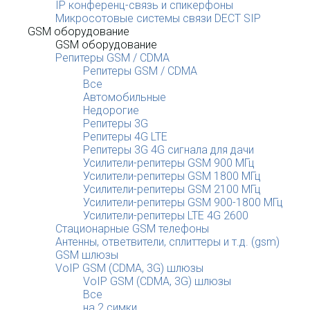
IP конференц-связь и спикерфоны
Микросотовые системы связи DECT SIP
GSM оборудование
GSM оборудование
Репитеры GSM / CDMA
Репитеры GSM / CDMA
Все
Автомобильные
Недорогие
Репитеры 3G
Репитеры 4G LTE
Репитеры 3G 4G сигнала для дачи
Усилители-репитеры GSM 900 МГц
Усилители-репитеры GSM 1800 МГц
Усилители-репитеры GSM 2100 МГц
Усилители-репитеры GSM 900-1800 МГц
Усилители-репитеры LTE 4G 2600
Стационарные GSM телефоны
Антенны, ответвители, сплиттеры и т.д. (gsm)
GSM шлюзы
VoIP GSM (CDMA, 3G) шлюзы
VoIP GSM (CDMA, 3G) шлюзы
Все
на 2 симки