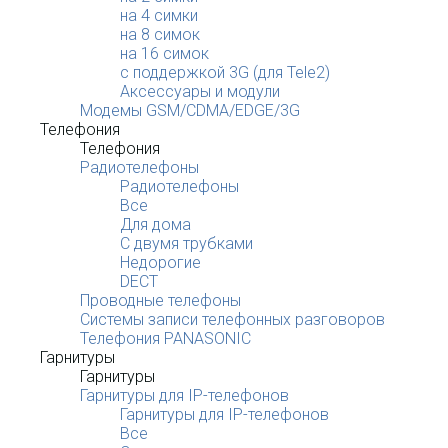
на 4 симки
на 8 симок
на 16 симок
с поддержкой 3G (для Tele2)
Аксессуары и модули
Модемы GSM/CDMA/EDGE/3G
Телефония
Телефония
Радиотелефоны
Радиотелефоны
Все
Для дома
С двумя трубками
Недорогие
DECT
Проводные телефоны
Системы записи телефонных разговоров
Телефония PANASONIC
Гарнитуры
Гарнитуры
Гарнитуры для IP-телефонов
Гарнитуры для IP-телефонов
Все