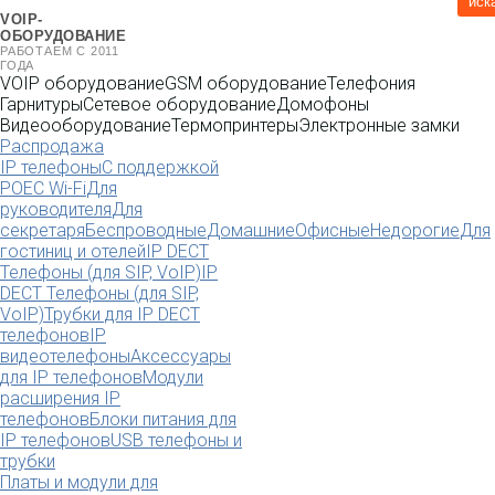
иск
VOIP-
ОБОРУДОВАНИЕ
РАБОТАЕМ С 2011
ГОДА
VOIP оборудование
GSM оборудование
Телефония
Гарнитуры
Сетевое оборудование
Домофоны
Видеооборудование
Термопринтеры
Электронные замки
Распродажа
IP телефоны
С поддержкой
POE
C Wi-Fi
Для
руководителя
Для
секретаря
Беспроводные
Домашние
Офисные
Недорогие
Для
гостиниц и отелей
IP DECT
Телефоны (для SIP, VoIP)
IP
DECT Телефоны (для SIP,
VoIP)
Трубки для IP DECT
телефонов
IP
видеотелефоны
Аксессуары
для IP телефонов
Модули
расширения IP
телефонов
Блоки питания для
IP телефонов
USB телефоны и
трубки
Платы и модули для