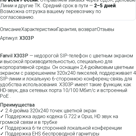
Линии и другие ТК. Средний срок в пути —
2–5 дней
.
Возможна отгрузка вашему перевозчику по
согласованию.
Описание
Характеристики
Гарантия, возврат
Отзывы
Артикул:
X303P
Fanvil X303P
— недорогой SIP-телефон с цветным экраном
и высокой производительностью, специально для
корпоративной среды. Он оснащен 2,4-дюймовым цветным
экраном с разрешением 320x240 пикселей, поддерживает 4
SIP-линии и локальную 6-стороннюю конференц-связь для
удобства использования. X303P имеет такие функции, как
HD-звук, два сетевых порта 10/100 Мбит/с и встроенный
PoE .
Преимущества
✓ 2.4-дюйма 320x240 точек цветной экран
✓ Поддержка аудио кодека G.722 и Opus, HD звук на
громкой связи и в трубке
✓ Поддержка 6-ти сторонней локальной конференции
✓ Поддержка EHS беспроводной гарнитуры