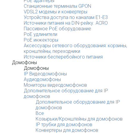
PoE адаптеры
Станционные терминалы GPON
VDSL2 модемы и конвертеры
Устройства доступа по каналам E1-E3
Источники питания на DIN-рейку. ACRO
Пассивное PoE оборудование
PoE удлинители
PoE инжекторы
Аксессуары сетевого оборудования: корзины,
кронштейны, переходники
Источники бесперебойного питания
Домофоны
Домофоны
IP Видеодомофоны
Аудиодомофоны
Мониторы видеодомофонов
Дополнительное оборудование для IP
домофонов
Дополнительное оборудование для IP
домофонов
Все
Козырьки/Кронштейны для домофонов
IP трубки для домофонов
Конвертеры для домофонов