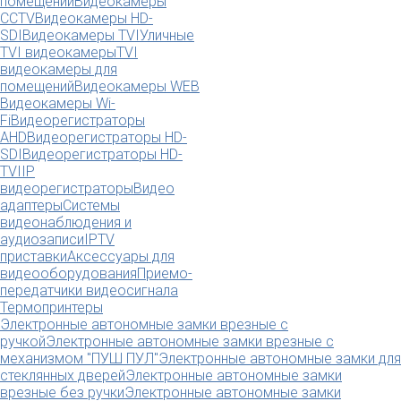
помещений
Видеокамеры
CCTV
Видеокамеры HD-
SDI
Видеокамеры TVI
Уличные
TVI видеокамеры
TVI
видеокамеры для
помещений
Видеокамеры WEB
Видеокамеры Wi-
Fi
Видеорегистраторы
AHD
Видеорегистраторы HD-
SDI
Видеорегистраторы HD-
TVI
IP
видеорегистраторы
Видео
адаптеры
Системы
видеонаблюдения и
аудиозаписи
IPTV
приставки
Аксессуары для
видеооборудования
Приемо-
передатчики видеосигнала
Термопринтеры
Электронные автономные замки врезные с
ручкой
Электронные автономные замки врезные с
механизмом "ПУШ ПУЛ"
Электронные автономные замки для
стеклянных дверей
Электронные автономные замки
врезные без ручки
Электронные автономные замки