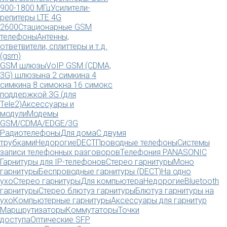
900-1800 МГц
Усилители-
репитеры LTE 4G
2600
Стационарные GSM
телефоны
Антенны,
ответвители, сплиттеры и т.д.
(gsm)
GSM шлюзы
VoIP GSM (CDMA,
3G) шлюзы
на 2 симки
на 4
симки
на 8 симок
на 16 симок
с
поддержкой 3G (для
Tele2)
Аксессуары и
модули
Модемы
GSM/CDMA/EDGE/3G
Радиотелефоны
Для дома
С двумя
трубками
Недорогие
DECT
Проводные телефоны
Системы
записи телефонных разговоров
Телефония PANASONIC
Гарнитуры для IP-телефонов
Стерео гарнитуры
Моно
гарнитуры
Беспроводные гарнитуры (DECT)
На одно
ухо
Стерео гарнитуры
Для компьютера
Недорогие
Bluetooth
гарнитуры
Стерео блютуз гарнитуры
Блютуз гарнитуры на
ухо
Компьютерные гарнитуры
Аксессуары для гарнитур
Маршрутизаторы
Коммутаторы
Точки
доступа
Оптические SFP