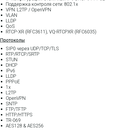
Поддержка контроля сети: 802.1x
VPN: L2TP / OpenVPN
VLAN
LLDP
QoS
RTCP-XR (RFC3611), VQ-RTCPXR (RFC6035)
Протоколы
SIP0 через UDP/TCP/TLS
RTP/RTCP/SRTP
STUN
DHCP
IPv6
LLDP
PPPoE
1x
L2TP
OpenVPN
SNTP
FTP/TFTP
HTTP/HTTPS
TR-069
AES128 & AES256