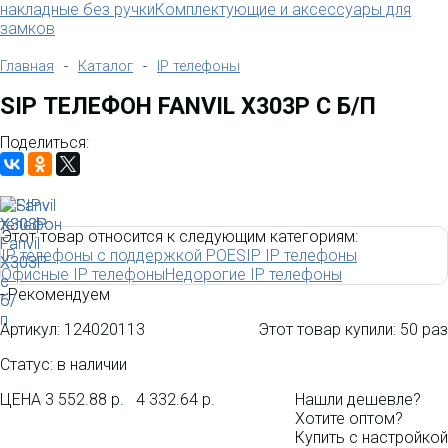
накладные без ручки
Комплектующие и аксессуары для
замков
Главная
-
Каталог
-
IP телефоны
SIP ТЕЛЕФОН FANVIL X303P C Б/П
Поделиться:
Этот товар относится к следующим категориям:
IP телефоны с поддержкой POE
SIP IP телефоны
Офисные IP телефоны
Недорогие IP телефоны
-
Рекомендуем
Артикул:
124020113
Этот товар купили:
50 раз
Статус: в наличии
ЦЕНА
3 552.88 р.
4 332.64 р.
Нашли дешевле?
Хотите оптом?
Купить с настройкой