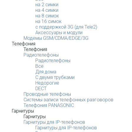
на 2 симки
на 4 симки
на 8 симок
на 16 симок
с поддержкой 3G (для Tele2)
Аксессуары и модули
Модемы GSM/CDMA/EDGE/3G
Телефония
Телефония
Радиотелефоны
Радиотелефоны
Все
Для дома
С двумя трубками
Недорогие
DECT
Проводные телефоны
Системы записи телефонных разговоров
Телефония PANASONIC
Гарнитуры
Гарнитуры
Гарнитуры для IP-телефонов
Гарнитуры для IP-телефонов