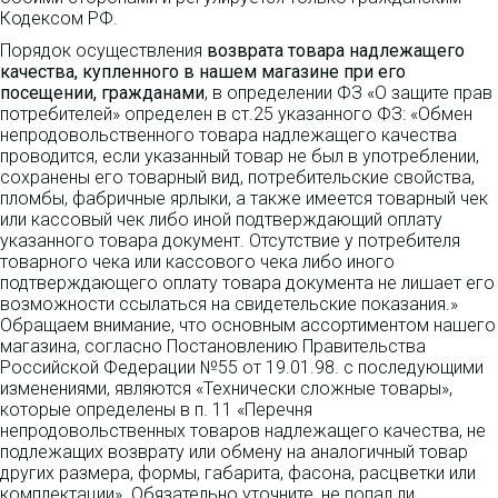
Кодексом РФ.
Порядок осуществления
возврата товара надлежащего
качества, купленного в нашем магазине при его
посещении, гражданами
, в определении ФЗ «О защите прав
потребителей» определен в ст.25 указанного ФЗ: «Обмен
непродовольственного товара надлежащего качества
проводится, если указанный товар не был в употреблении,
сохранены его товарный вид, потребительские свойства,
пломбы, фабричные ярлыки, а также имеется товарный чек
или кассовый чек либо иной подтверждающий оплату
указанного товара документ. Отсутствие у потребителя
товарного чека или кассового чека либо иного
подтверждающего оплату товара документа не лишает его
возможности ссылаться на свидетельские показания.»
Обращаем внимание, что основным ассортиментом нашего
магазина, согласно Постановлению Правительства
Российской Федерации №55 от 19.01.98. с последующими
изменениями, являются «Технически сложные товары»,
которые определены в п. 11 «Перечня
непродовольственных товаров надлежащего качества, не
подлежащих возврату или обмену на аналогичный товар
других размера, формы, габарита, фасона, расцветки или
комплектации». Обязательно уточните, не попал ли