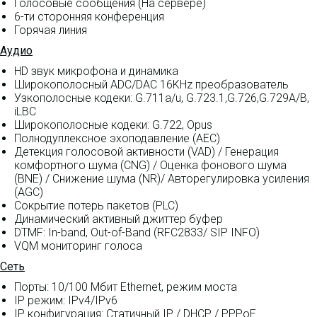
Голосовые сообщения (На сервере)
6-ти сторонняя конференция
Горячая линия
Аудио
HD звук микрофона и динамика
Широкополосный ADC/DAC 16KHz преобразователь
Узкополосные кодеки: G.711a/u, G.723.1,G.726,G.729A/B,
iLBC
Широкополосные кодеки: G.722, Opus
Полнодуплексное эхоподавление (AEC)
Детекция голосовой активности (VAD) / Генерация
комфортного шума (CNG) / Оценка фонового шума
(BNE) / Снижение шума (NR)/ Авторегулировка усиления
(AGC)
Сокрытие потерь пакетов (PLC)
Динамический активный джиттер буфер
DTMF: In-band, Out-of-Band (RFC2833/ SIP INFO)
VQM мониторинг голоса
Сеть
Порты: 10/100 Мбит Ethernet, режим моста
IP режим: IPv4/IPv6
IP конфигурация: Статичный IP / DHCP / PPPoE