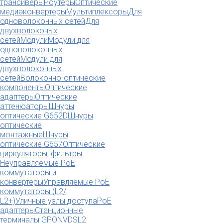
трансиверы
Роутеры
Оптические
медиаконвертеры
Мультиплексоры
Для
одноволоконных сетей
Для
двухволоконых
сетей
Модули
Модули для
одноволоконных
сетей
Модули для
двухволоконных
сетей
Волоконно-оптические
компоненты
Оптические
адаптеры
Оптические
аттенюаторы
Шнуры
оптические G652D
Шнуры
оптические
монтажные
Шнуры
оптические G657
Оптические
циркуляторы, фильтры
Неуправляемые PoE
коммутаторы и
конвертеры
Управляемые PoE
коммутаторы (L2/
L2+)
Уличные узлы доступа
PoE
адаптеры
Станционные
терминалы GPON
VDSL2