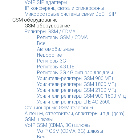
VoIP SIP адаптеры
IP конференц-связь и спикерфоны
Микросотовые системы связи DECT SIP
GSM оборудование
GSM оборудование
Репитеры GSM / CDMA
Репитеры GSM / CDMA
Все
Автомобильные
Недорогие
Репитеры 3G
Репитеры 4G LTE
Репитеры 3G 4G сигнала для дачи
Усилители-репитеры GSM 900 МГц
Усилители-репитеры GSM 1800 МГц
Усилители-репитеры GSM 2100 МГц
Усилители-репитеры GSM 900-1800 МГц
Усилители-репитеры LTE 4G 2600
Стационарные GSM телефоны
Антенны, ответвители, сплиттеры и т.д. (gsm)
GSM шлюзы
VoIP GSM (CDMA, 3G) шлюзы
VoIP GSM (CDMA, 3G) шлюзы
Все