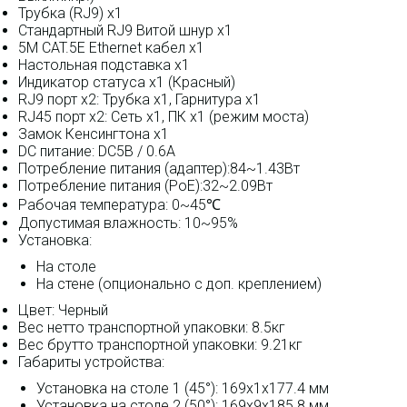
Трубка (RJ9) x1
Стандартный RJ9 Витой шнур x1
5M CAT.5E Ethernet кабел x1
Настольная подставка x1
Индикатор статуса x1 (Красный)
RJ9 порт x2: Трубка x1, Гарнитура x1
RJ45 порт x2: Сеть x1, ПК x1 (режим моста)
Замок Кенсингтона x1
DC питание: DC5В / 0.6A
Потребление питания (адаптер):84~1.43Вт
Потребление питания (PoE):32~2.09Вт
Рабочая температура: 0~45℃
Допустимая влажность: 10~95%
Установка:
На столе
На стене (опционально с доп. креплением)
Цвет: Черный
Вес нетто транспортной упаковки: 8.5кг
Вес брутто транспортной упаковки: 9.21кг
Габариты устройства:
Установка на столе 1 (45°): 169x1x177.4 мм
Установка на столе 2 (50°): 169x9x185.8 мм