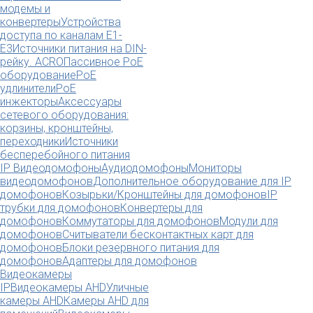
модемы и
конвертеры
Устройства
доступа по каналам E1-
E3
Источники питания на DIN-
рейку. ACRO
Пассивное PoE
оборудование
PoE
удлинители
PoE
инжекторы
Аксессуары
сетевого оборудования:
корзины, кронштейны,
переходники
Источники
бесперебойного питания
IP Видеодомофоны
Аудиодомофоны
Мониторы
видеодомофонов
Дополнительное оборудование для IP
домофонов
Козырьки/Кронштейны для домофонов
IP
трубки для домофонов
Конвертеры для
домофонов
Коммутаторы для домофонов
Модули для
домофонов
Считыватели бесконтактных карт для
домофонов
Блоки резервного питания для
домофонов
Адаптеры для домофонов
Видеокамеры
IP
Видеокамеры AHD
Уличные
камеры AHD
Камеры AHD для