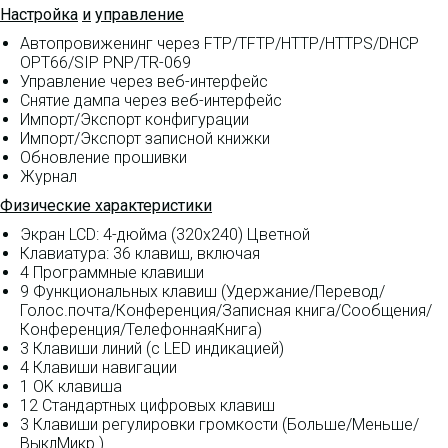
Настройка
и
управление
Автопровиженинг через FTP/TFTP/HTTP/HTTPS/DHCP
OPT66/SIP PNP/TR-069
Управление через веб-интерфейс
Снятие дампа через веб-интерфейс
Импорт/Экспорт конфигурации
Импорт/Экспорт записной книжки
Обновление прошивки
Журнал
Физические характеристики
Экран LCD: 4-дюйма (320x240) Цветной
Клавиатура: 36 клавиш, включая
4 Программные клавиши
9 Функциональных клавиш (Удержание/Перевод/
Голос.почта/Конференция/Записная книга/Сообщения/
Конференция/ТелефоннаяКнига)
3 Клавиши линий (с LED индикацией)
4 Клавиши навигации
1 OK клавиша
12 Стандартных цифровых клавиш
3 Клавиши регулировки громкости (Больше/Меньше/
ВыклМикр.)