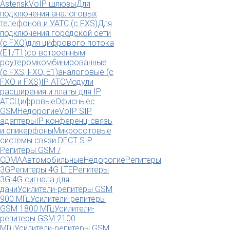
Asterisk
VoIP шлюзы
Для
подключения аналоговых
телефонов и УАТС (с FXS)
Для
подключения городской сети
(с FXO)
для цифрового потока
(E1/T1)
со встроенным
роутером
комбинированные
(c FXS, FXO, E1)
аналоговые (с
FXO и FXS)
IP АТС
Модули
расширения и платы для IP
АТС
Цифровые
Офисные
с
GSM
Недорогие
VoIP SIP
адаптеры
IP конференц-связь
и спикерфоны
Микросотовые
системы связи DECT SIP
Репитеры GSM /
CDMA
Автомобильные
Недорогие
Репитеры
3G
Репитеры 4G LTE
Репитеры
3G 4G сигнала для
дачи
Усилители-репитеры GSM
900 МГц
Усилители-репитеры
GSM 1800 МГц
Усилители-
репитеры GSM 2100
МГц
Усилители-репитеры GSM