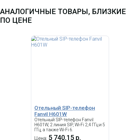
IP-телефон Grandstream
GRP2670, 12-линейный
АНАЛОГИЧНЫЕ ТОВАРЫ, БЛИЗКИЕ
профессионального уровня
операторского класса,
ПО ЦЕНЕ
встроенный двухдиапазонный
WiFi, поддержка Bluetooth, 7-
дюймовый (1024x600)
сенсорный экран, 2 гигабитных
Ethernet порта, поддержка PoE,
БП в комплекте
SIP телефон Fanvil V62G
с б/п
6 502.66 р.
Цена:
7 620.12
р.
КУПИТЬ
Отельный SIP-телефон
Fanvil H601W
Отельный SIP-телефон Fanvil
-
i
H601W, 2 линия SIP, Wi-Fi 2,4 ГГц и 5
ГГц, а также Wi-Fi 6.
Snom D150RU - IP телефон, 2
5 740.15 р.
Цена:
линии, 2 порта Ethernet,