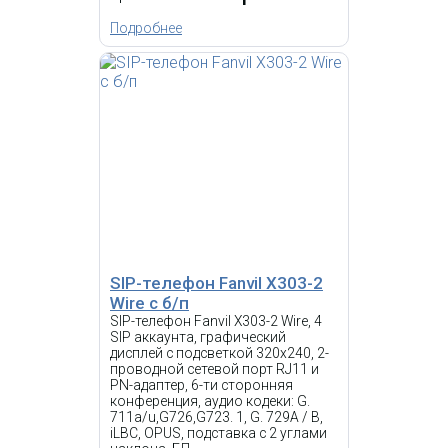
Поддержка PoE, HD звук, RJ9,
PoE, USB
Подробнее
IP-телефон Grandstream
GRP2670 с б/п
23 365.69 р.
Цена:
КУПИТЬ
SIP-телефон Fanvil X303-2
Wire c б/п
SIP-телефон Fanvil X303-2 Wire, 4
SIP аккаунта, графический
-
дисплей с подсветкой 320x240, 2-
NEW
i
проводной сетевой порт RJ11 и
PN-адаптер, 6-ти сторонняя
D713 это устройство
конференция, аудио кодеки: G.
начального уровня с
711a/u,G726,G723. 1, G. 729A / B,
уникальным дизайном для
iLBC, OPUS, подставка с 2 углами
профессионального мира