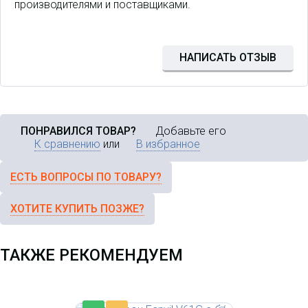
производителями и поставщиками.
IP телефон Fanvil V61G, 4 SIP
НАПИСАТЬ ОТЗЫВ
линии, HD звук, 2 порта 1 Гбит/
сек, цветной экран 2.4"
(320x240), поддержка PoE,
умные DSS клавиши, БП в
комплекте
ПОНРАВИЛСЯ ТОВАР?
Добавьте его
К сравнению
или
В избранное
ЕСТЬ ВОПРОСЫ ПО ТОВАРУ?
ХОТИТЕ КУПИТЬ ПОЗЖЕ?
ТАКЖЕ РЕКОМЕНДУЕМ