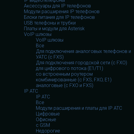
IP видеотелефоны
Аксессуары для IP телефонов
Модули расширения IP телефонов
Блоки питания для IP телефонов
USB телефоны и трубки
Платы и модули для Asterisk
VoIP шлюзы
VoIP шлюзы
Все
Для подключения аналоговых телефонов и
УАТС (с FXS)
Для подключения городской сети (с FXO)
для цифрового потока (E1/T1)
со встроенным роутером
комбинированные (c FXS, FXO, E1)
аналоговые (с FXO и FXS)
IP АТС
IP АТС
Все
Модули расширения и платы для IP АТС
Цифровые
Офисные
с GSM
Недорогие