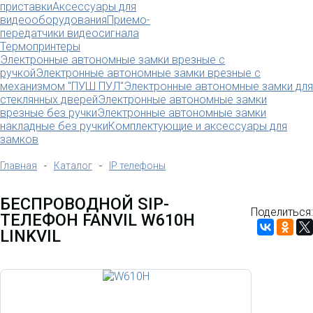
приставки
Аксессуары для
видеооборудования
Приемо-
передатчики видеосигнала
Термопринтеры
Электронные автономные замки врезные с
ручкой
Электронные автономные замки врезные с
механизмом "ПУШ ПУЛ"
Электронные автономные замки для
стеклянных дверей
Электронные автономные замки
врезные без ручки
Электронные автономные замки
накладные без ручки
Комплектующие и аксессуары для
замков
Главная
-
Каталог
-
IP телефоны
БЕСПРОВОДНОЙ SIP-
Поделиться:
ТЕЛЕФОН FANVIL W610H
LINKVIL