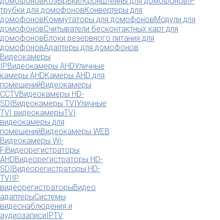
домофонов
Козырьки/Кронштейны для домофонов
IP
трубки для домофонов
Конвертеры для
домофонов
Коммутаторы для домофонов
Модули для
домофонов
Считыватели бесконтактных карт для
домофонов
Блоки резервного питания для
домофонов
Адаптеры для домофонов
Видеокамеры
IP
Видеокамеры AHD
Уличные
камеры AHD
Камеры AHD для
помещений
Видеокамеры
CCTV
Видеокамеры HD-
SDI
Видеокамеры TVI
Уличные
TVI видеокамеры
TVI
видеокамеры для
помещений
Видеокамеры WEB
Видеокамеры Wi-
Fi
Видеорегистраторы
AHD
Видеорегистраторы HD-
SDI
Видеорегистраторы HD-
TVI
IP
видеорегистраторы
Видео
адаптеры
Системы
видеонаблюдения и
аудиозаписи
IPTV