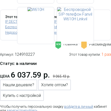
Этот товар относится к следующим категориям:
IP DECT Телефоны (для SIP, VoIP)
Беспроводные IP телефоны
Офисные IP телефоны
Недорогие IP телефоны
IP телефоны для секретаря
Новинка
Рекомендуем
-
NEW
124910227
1 раз
Артикул:
Этот товар купили:
Статус: в наличии
6 037.59 р.
ЦЕНА
9 065.43 р.
Нашли дешевле?
Хотите оптом?
Купить с настройкой
Чтобы получить персональную скидку
войдите в личный
кабинет
или
зарегистрируйтесь