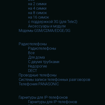
на 2 симки
на 4 симки
на 8 симок
на 16 симок
с поддержкой 3G (для Tele2)
Аксессуары и модули
Модемы GSM/CDMA/EDGE/3G
Телефония
Телефония
Радиотелефоны
Радиотелефоны
Все
Для дома
С двумя трубками
Недорогие
DECT
Проводные телефоны
Системы записи телефонных разговоров
Телефония PANASONIC
Гарнитуры
Гарнитуры
Гарнитуры для IP-телефонов
Гарнитуры для IP-телефонов