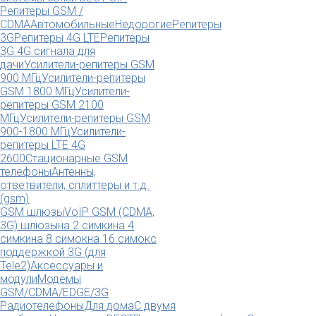
Репитеры GSM /
CDMA
Автомобильные
Недорогие
Репитеры
3G
Репитеры 4G LTE
Репитеры
3G 4G сигнала для
дачи
Усилители-репитеры GSM
900 МГц
Усилители-репитеры
GSM 1800 МГц
Усилители-
репитеры GSM 2100
МГц
Усилители-репитеры GSM
900-1800 МГц
Усилители-
репитеры LTE 4G
2600
Стационарные GSM
телефоны
Антенны,
ответвители, сплиттеры и т.д.
(gsm)
GSM шлюзы
VoIP GSM (CDMA,
3G) шлюзы
на 2 симки
на 4
симки
на 8 симок
на 16 симок
с
поддержкой 3G (для
Tele2)
Аксессуары и
модули
Модемы
GSM/CDMA/EDGE/3G
Радиотелефоны
Для дома
С двумя