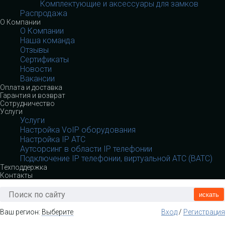
Комплектующие и аксессуары для замков
Распродажа
О Компании
О Компании
Наша команда
Отзывы
Сертификаты
Новости
Вакансии
Оплата и доставка
Гарантия и возврат
Сотрудничество
Услуги
Услуги
Настройка VoIP оборудования
Настройка IP АТС
Аутсорсинг в области IP телефонии
Подключение IP телефонии, виртуальной АТС (ВАТС)
Техподдержка
Контакты
искать
Ваш регион:
Выберите
Вход
/
Регистрация