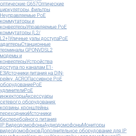
оптические G657
Оптические
циркуляторы, фильтры
Неуправляемые PoE
коммутаторы и
конвертеры
Управляемые PoE
коммутаторы (L2/
L2+)
Уличные узлы доступа
PoE
адаптеры
Станционные
терминалы GPON
VDSL2
модемы и
конвертеры
Устройства
доступа по каналам E1-
E3
Источники питания на DIN-
рейку. ACRO
Пассивное PoE
оборудование
PoE
удлинители
PoE
инжекторы
Аксессуары
сетевого оборудования:
корзины, кронштейны,
переходники
Источники
бесперебойного питания
IP Видеодомофоны
Аудиодомофоны
Мониторы
видеодомофонов
Дополнительное оборудование для IP