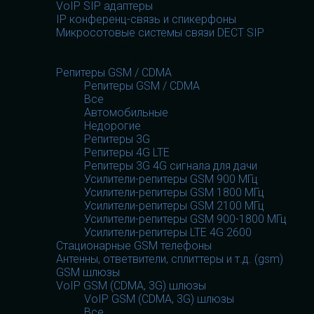
VoIP SIP адаптеры
IP конференц-связь и спикерфоны
Микросотовые системы связи DECT SIP
GSM оборудование
GSM оборудование
Репитеры GSM / CDMA
Репитеры GSM / CDMA
Все
Автомобильные
Недорогие
Репитеры 3G
Репитеры 4G LTE
Репитеры 3G 4G сигнала для дачи
Усилители-репитеры GSM 900 МГц
Усилители-репитеры GSM 1800 МГц
Усилители-репитеры GSM 2100 МГц
Усилители-репитеры GSM 900-1800 МГц
Усилители-репитеры LTE 4G 2600
Стационарные GSM телефоны
Антенны, ответвители, сплиттеры и т.д. (gsm)
GSM шлюзы
VoIP GSM (CDMA, 3G) шлюзы
VoIP GSM (CDMA, 3G) шлюзы
Все