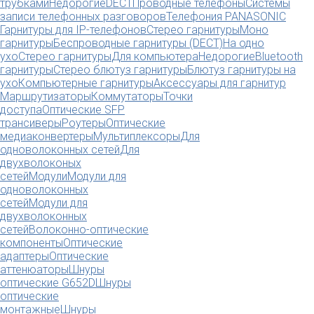
трубками
Недорогие
DECT
Проводные телефоны
Системы
записи телефонных разговоров
Телефония PANASONIC
Гарнитуры для IP-телефонов
Стерео гарнитуры
Моно
гарнитуры
Беспроводные гарнитуры (DECT)
На одно
ухо
Стерео гарнитуры
Для компьютера
Недорогие
Bluetooth
гарнитуры
Стерео блютуз гарнитуры
Блютуз гарнитуры на
ухо
Компьютерные гарнитуры
Аксессуары для гарнитур
Маршрутизаторы
Коммутаторы
Точки
доступа
Оптические SFP
трансиверы
Роутеры
Оптические
медиаконвертеры
Мультиплексоры
Для
одноволоконных сетей
Для
двухволоконых
сетей
Модули
Модули для
одноволоконных
сетей
Модули для
двухволоконных
сетей
Волоконно-оптические
компоненты
Оптические
адаптеры
Оптические
аттенюаторы
Шнуры
оптические G652D
Шнуры
оптические
монтажные
Шнуры