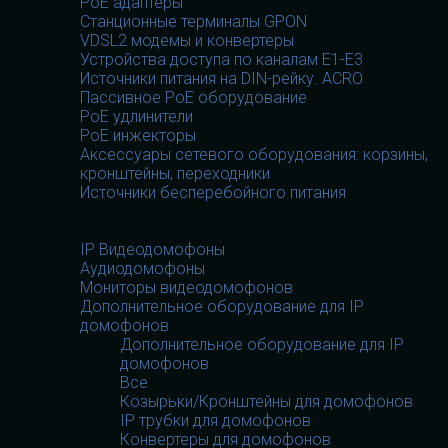
PoE адаптеры
Станционные терминалы GPON
VDSL2 модемы и конвертеры
Устройства доступа по каналам E1-E3
Источники питания на DIN-рейку. ACRO
Пассивное PoE оборудование
PoE удлинители
PoE инжекторы
Аксессуары сетевого оборудования: корзины,
кронштейны, переходники
Источники бесперебойного питания
Домофоны
Домофоны
IP Видеодомофоны
Аудиодомофоны
Мониторы видеодомофонов
Дополнительное оборудование для IP
домофонов
Дополнительное оборудование для IP
домофонов
Все
Козырьки/Кронштейны для домофонов
IP трубки для домофонов
Конвертеры для домофонов