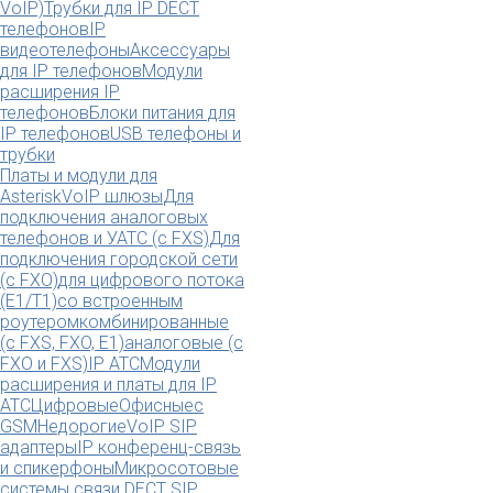
VoIP)
Трубки для IP DECT
телефонов
IP
видеотелефоны
Аксессуары
для IP телефонов
Модули
расширения IP
телефонов
Блоки питания для
IP телефонов
USB телефоны и
трубки
Платы и модули для
Asterisk
VoIP шлюзы
Для
подключения аналоговых
телефонов и УАТС (с FXS)
Для
подключения городской сети
(с FXO)
для цифрового потока
(E1/T1)
со встроенным
роутером
комбинированные
(c FXS, FXO, E1)
аналоговые (с
FXO и FXS)
IP АТС
Модули
расширения и платы для IP
АТС
Цифровые
Офисные
с
GSM
Недорогие
VoIP SIP
адаптеры
IP конференц-связь
и спикерфоны
Микросотовые
системы связи DECT SIP