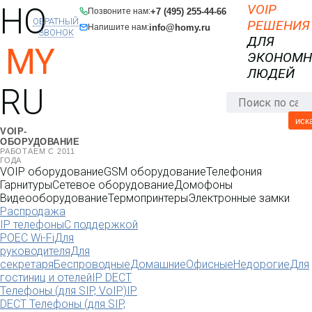
HO
VOIP
+7 (495) 255-44-66
Позвоните нам:
ОБРАТНЫЙ
РЕШЕНИЯ
info@homy.ru
Напишите нам:
ЗВОНОК
ДЛЯ
MY
ЭКОНОМ
ЛЮДЕЙ
RU
иск
VOIP-
ОБОРУДОВАНИЕ
РАБОТАЕМ С 2011
ГОДА
VOIP оборудование
GSM оборудование
Телефония
Гарнитуры
Сетевое оборудование
Домофоны
Видеооборудование
Термопринтеры
Электронные замки
Распродажа
IP телефоны
С поддержкой
POE
C Wi-Fi
Для
руководителя
Для
секретаря
Беспроводные
Домашние
Офисные
Недорогие
Для
гостиниц и отелей
IP DECT
Телефоны (для SIP, VoIP)
IP
DECT Телефоны (для SIP,