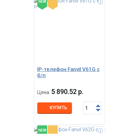
-
NEW
i
SIP телефон Fanvil V62G, 12 SIP-
линий, цветной экран с
диагональю 2.8", Opus+IPV6, 15
DSS-клавиш, 2 гигабитных
порта, встроенный PoE, 6-
сторонняя локальная
конференция, HD звук,
исполнение в двух цветах:
черный, белый, БП
IP-телефон Fanvil V61G с
б/п
5 890.52 р.
Цена:
КУПИТЬ
-
NEW
i