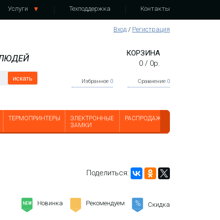
Услуги
Техподдержка
Контакты
Вход
/
Регистрация
КОРЗИНА
 ЛЮДЕЙ
0
/
0
р.
искать
Избранное
0
Сравнение
0
ТЕРМОПРИНТЕРЫ
ЭЛЕКТРОННЫЕ
РАСПРОДАЖА
ЗАМКИ
Поделиться:
%
Новинка
Рекомендуем
-
Скидка
NEW