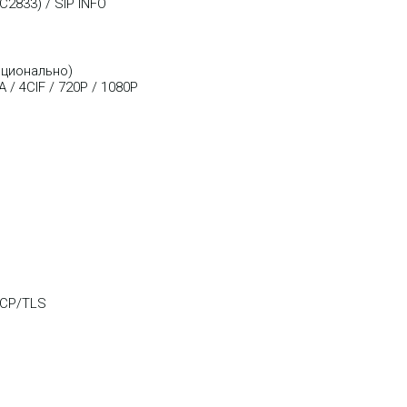
C2833) / SIP INFO
пционально)
/ 4CIF / 720P / 1080P
TCP/TLS