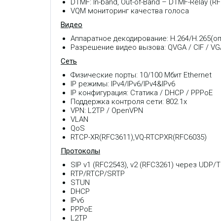
DTMF: In-band, Out-of-Band – DTMF-Relay (RF
VQM мониторинг качества голоса
Видео
Аппаратное декодирование: H.264/H.265(о
Разрешение видео вызова: QVGA / CIF / VGA 
Сеть
Физические порты: 10/100 Мбит Ethernet
IP режимы: IPv4/IPv6/IPv4&IPv6
IP конфигурация: Статика / DHCP / PPPoE
Поддержка контроля сети: 802.1x
VPN: L2TP / OpenVPN
VLAN
QoS
RTCP-XR(RFC3611),VQ-RTCPXR(RFC6035)
Протоколы
SIP v1 (RFC2543), v2 (RFC3261) через UDP/
RTP/RTCP/SRTP
STUN
DHCP
IPv6
PPPoE
L2TP