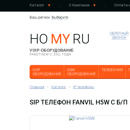
Каталог
О Компании
Оплата и
Ваш регион:
Выберите
HO
MY
RU
ОБРАТНЫЙ
ЗВОНОК
VOIP-ОБОРУДОВАНИЕ
РАБОТАЕМ С 2011 ГОДА
VOIP
GSM
ТЕЛЕФОНИЯ
ОБОРУДОВАНИЕ
ОБОРУДОВАНИЕ
Главная
-
Каталог
-
IP телефоны
SIP ТЕЛЕФОН FANVIL H5W С Б/П