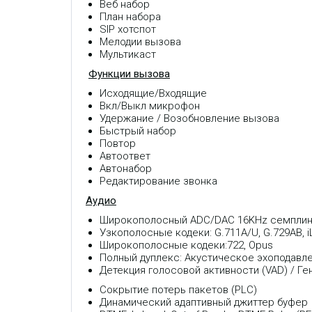
Веб набор
План набора
SIP хотспот
Мелодии вызова
Мультикаст
Функции вызова
Исходящие/Входящие
Вкл/Выкл микрофон
Удержание / Возобновление вызова
Быстрый набор
Повтор
Автоответ
Автонабор
Редактирование звонка
Аудио
Широкополосный ADC/DAC 16KHz семплин
Узкополосные кодеки: G.711A/U, G.729AB, 
Широкополосные кодеки:722, Opus
Полный дуплекс: Акустическое эхоподавле
Детекция голосовой активности (VAD) / Г
Сокрытие потерь пакетов (PLC)
Динамический адаптивный джиттер буфер