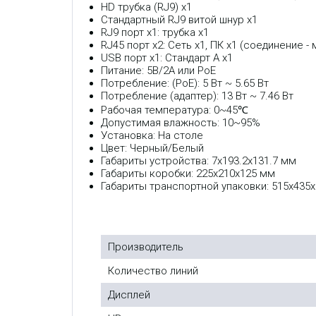
HD трубка (RJ9) x1
Стандартный RJ9 витой шнур x1
RJ9 порт x1: трубка x1
RJ45 порт x2: Сеть x1, ПК x1 (соединение - 
USB порт x1: Стандарт A x1
Питание: 5В/2A или PoE
Потребление: (PoE): 5 Вт ~ 5.65 Вт
Потребление (адаптер): 13 Вт ~ 7.46 Вт
Рабочая температура: 0~45℃
Допустимая влажность: 10~95%
Установка: На столе
Цвет: Черный/Белый
Габариты устройства: 7x193.2x131.7 мм
Габариты коробки: 225x210x125 мм
Габариты транспортной упаковки: 515x435x
Производитель
Количество линий
Дисплей