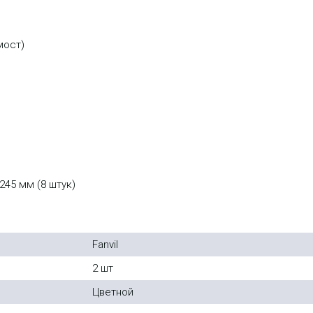
мост)
245 мм (8 штук)
Fanvil
2 шт
Цветной