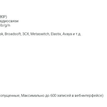
80P)
аудиосвязи
1b/g/n
Broadsoft, 3CX, Metaswitch, Elastix, Avaya и т.д.
пущенные, Максимально до 600 записей в веб-интерфейсе)