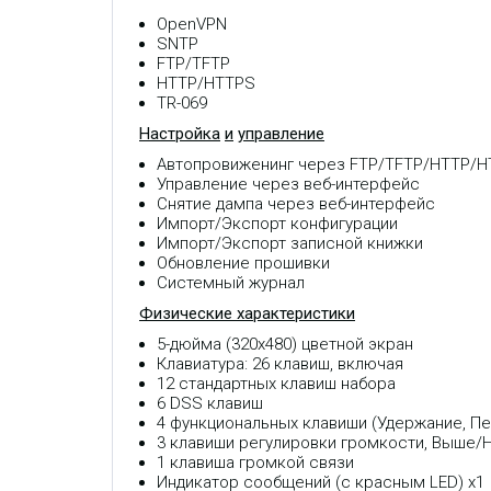
OpenVPN
SNTP
FTP/TFTP
HTTP/HTTPS
TR-069
Настройка
и
управление
Автопровиженинг через FTP/TFTP/HTTP/H
Управление через веб-интерфейс
Снятие дампа через веб-интерфейс
Импорт/Экспорт конфигурации
Импорт/Экспорт записной книжки
Обновление прошивки
Системный журнал
Физические характеристики
5-дюйма (320x480) цветной экран
Клавиатура: 26 клавиш, включая
12 стандартных клавиш набора
6 DSS клавиш
4 функциональных клавиши (Удержание, Пер
3 клавиши регулировки громкости, Выше/
1 клавиша громкой связи
Индикатор сообщений (с красным LED) x1