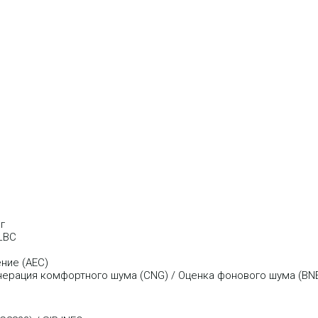
г
iLBC
ние (AEC)
енерация комфортного шума (CNG) / Оценка фонового шума (BN