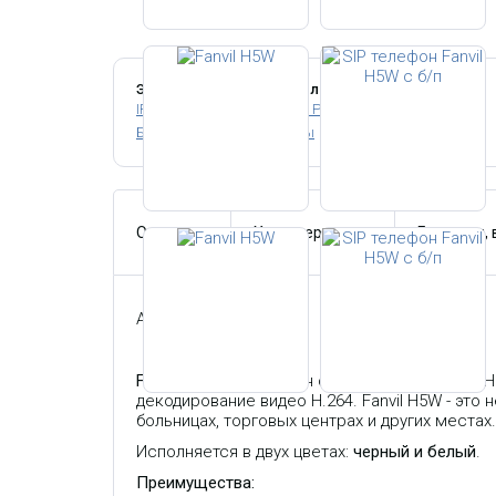
Этот товар относится к следующим категориям:
IP телефоны с поддержкой POE
Wi-Fi IP телефоны
Беспроводные IP телефоны
Описание
Характеристики
Гарантия,
Артикул:
H5W
Fanvil H5W
- IP-телефон с поддержкой Wi-Fi и
декодирование видео H.264. Fanvil H5W - это
больницах, торговых центрах и других местах.
Исполняется в двух цветах:
черный и белый
.
Преимущества: