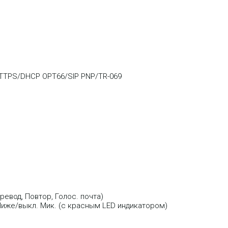
TTPS/DHCP OPT66/SIP PNP/TR-069
евод, Повтор, Голос. почта)
Ниже/выкл. Мик. (с красным LED индикатором)