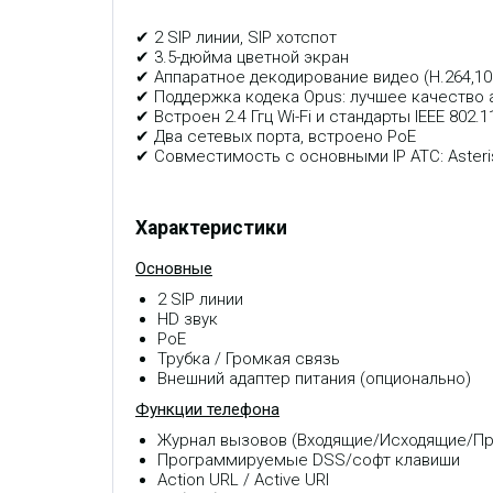
✔ 2 SIP линии, SIP хотспот
✔ 3.5-дюйма цветной экран
✔ Аппаратное декодирование видео (H.264,10
✔ Поддержка кодека Opus: лучшее качество 
✔ Встроен 2.4 Ггц Wi-Fi и стандарты IEEE 802.1
✔ Два сетевых порта, встроено PoE
✔ Совместимость с основными IP АТС: Asterisk, 
Характеристики
Основные
2 SIP линии
HD звук
PoE
Трубка / Громкая связь
Внешний адаптер питания (опционально)
Функции телефона
Журнал вызовов (Входящие/Исходящие/Про
Программируемые DSS/софт клавиши
Action URL / Active URI