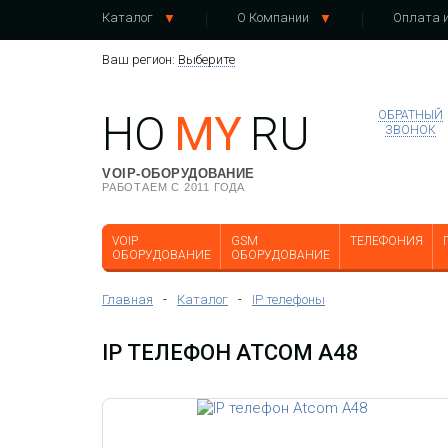
Каталог
О Компании
Оплата и
Ваш регион:
Выберите
HO
MY
RU
ОБРАТНЫЙ
ЗВОНОК
VOIP-ОБОРУДОВАНИЕ
РАБОТАЕМ С 2011 ГОДА
VOIP
GSM
ТЕЛЕФОНИЯ
ОБОРУДОВАНИЕ
ОБОРУДОВАНИЕ
Главная
-
Каталог
-
IP телефоны
IP ТЕЛЕФОН ATCOM A48