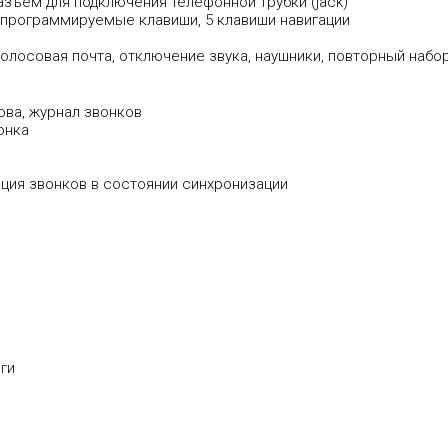
разъем для подключения телефонной трубки (jack)
4 программируемые клавиши, 5 клавиши навигации
голосовая почта, отключение звука, наушники, повторный набо
ова, журнал звонков
онка
ция звонков в состоянии синхронизации
ги