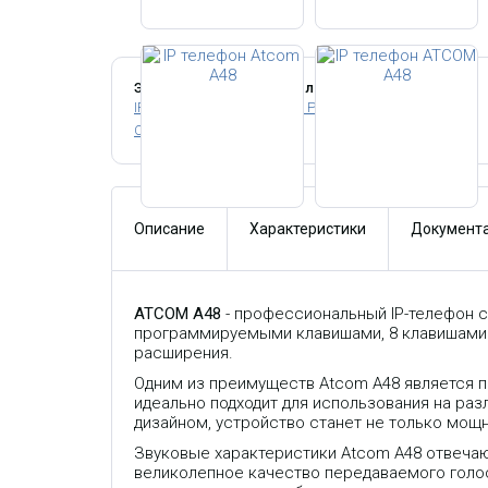
Этот товар относится к следующим категориям:
IP телефоны с поддержкой POE
SIP IP телефоны
Офисные IP телефоны
Описание
Характеристики
Документа
ATCOM A48
- профессиональный IP-телефон с
программируемыми клавишами, 8 клавишами 
расширения.
Одним из преимуществ Atcom A48 является п
идеально подходит для использования на ра
дизайном, устройство станет не только мо
Звуковые характеристики Atcom A48 отвеча
великолепное качество передаваемого голос