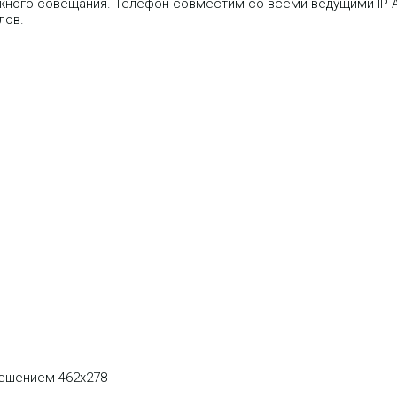
жного совещания. Телефон совместим со всеми ведущими IP-А
лов.
решением 462х278