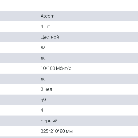
Atcom
4 шт
Цветной
да
да
10/100 Мбит/с
да
3 чел
rj9
4
Черный
325*210*80 мм