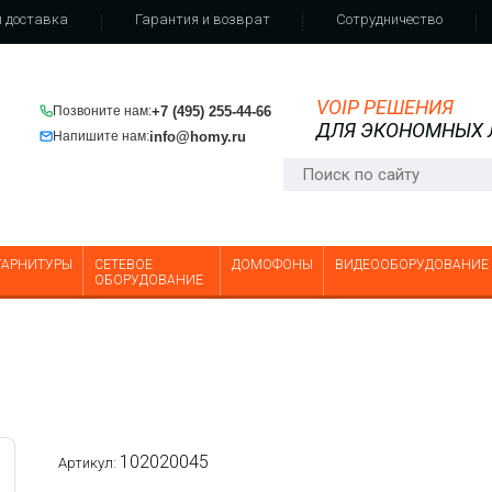
 доставка
Гарантия и возврат
Сотрудничество
VOIP РЕШЕНИЯ
+7 (495) 255-44-66
Позвоните нам:
ДЛЯ ЭКОНОМНЫХ
info@homy.ru
Напишите нам:
ГАРНИТУРЫ
СЕТЕВОЕ
ДОМОФОНЫ
ВИДЕООБОРУДОВАНИЕ
ОБОРУДОВАНИЕ
102020045
Артикул: