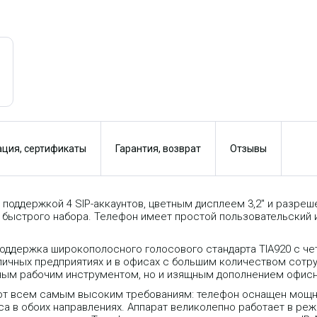
ция, сертификаты
Гарантия, возврат
Отзывы
 поддержкой 4 SIP-аккаунтов, цветным дисплеем 3,2" и разреш
быстрого набора. Телефон имеет простой пользовательский 
оддержка широкополосного голосового стандарта TIA920 с че
зличных предприятиях и в офисах с большим количеством сотр
щным рабочим инструментом, но и изящным дополнением офисн
ют всем самым высоким требованиям: телефон оснащен мощн
а в обоих направлениях. Аппарат великолепно работает в ре