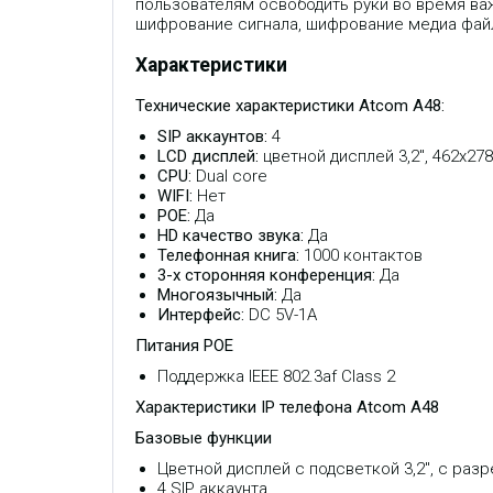
пользователям освободить руки во время ва
шифрование сигнала, шифрование медиа фай
Характеристики
Технические характеристики Atcom A48:
SIP аккаунтов:
4
LCD дисплей:
цветной дисплей 3,2", 462х278
CPU:
Dual core
WIFI:
Нет
POE:
Да
HD качество звука:
Да
Телефонная книга:
1000 контактов
3-х сторонняя конференция:
Да
Многоязычный:
Да
Интерфейс:
DC 5V-1A
Питания POE
Поддержка IEEE 802.3af Class 2
Характеристики IP телефона Atcom A48
Базовые функции
Цветной дисплей с подсветкой 3,2", с раз
4 SIP аккаунта