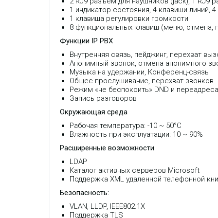
2 RJ9 разъем для наушников (jack), 1 RJ9 
1 индикатор состояния, 4 клавиши линий, 
1 клавиша регулировки громкости
8 функциональных клавиш (меню, отмена, 
Функции IP PBX
Внутренняя связь, пейджинг, перехват выз
Анонимный звонок, отмена анонимного зв
Музыка на удержании, Конференц-связь
Общее прослушивание, перехват звонков
Режим «не беспокоить» DND и переадреса
Запись разговоров
Окружающая среда
Рабочая температура: -10 ~ 50°C
Влажность при эксплуатации: 10 ~ 90%
Расширенные возможности
LDAP
Каталог активных серверов Microsoft
Поддержка XML удаленной телефонной кни
Безопасность:
VLAN, LLDP, IEEE802.1X
Поддержка TLS