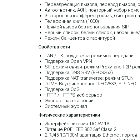
Переадресация вызова, перевод вызова, о
Автоответчик, АОН, повторный набор номе
3-сторонняя конференц-связь, быстрый на
Телефонная книга (1000)
Прямой вызов без использования SIP
Черный список, белый список, набранные
Режим Call-центра с гарнитурой
Свойства сети
LAN / ПК: поддержка режимов передачи
Поддержка Open VPN
SIP режим связи: режим Proxy, and P2P р
Поддержка DNS SRV (RFC3263)
Поддержка NAT transverse: режим STUN
DTMF: Внутриполосное, RFC2833, SIP INFO
Поддержка QoS
HTTP / HTTPS веб-сервер
Экспорт пакета копий
Системный журнал
Физические характеристики
Интерфейс питания: DC 5V-1A
Питание POE: IEEE 802.3af Class 2
2 RJ45 10/100M адаптация Ethernet портов