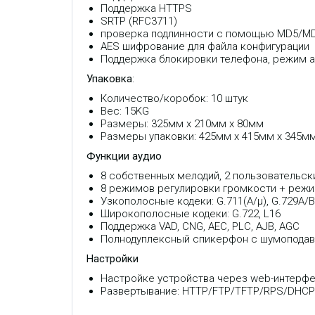
Поддержка HTTPS
SRTP (RFC3711)
проверка подлинности с помощью MD5/MD
AES шифрование для файла конфигурации
Поддержка блокировки телефона, режим а
Упаковка
:
Количество/коробок: 10 штук
Вес: 15KG
Размеры: 325мм х 210мм х 80мм
Размеры упаковки: 425мм х 415мм х 345м
Функции аудио
8 собственных мелодий, 2 пользовательск
8 режимов регулировки громкости + режим
Узкополосные кодеки: G.711(A/μ), G.729A/B/
Широкополосные кодеки: G.722, L16
Поддержка VAD, CNG, AEC, PLC, AJB, AGC
Полнодуплексный спикерфон с шумопода
Настройки
Настройке устройства через web-интерф
Развертывание: HTTP/FTP/TFTP/RPS/DHCP Op