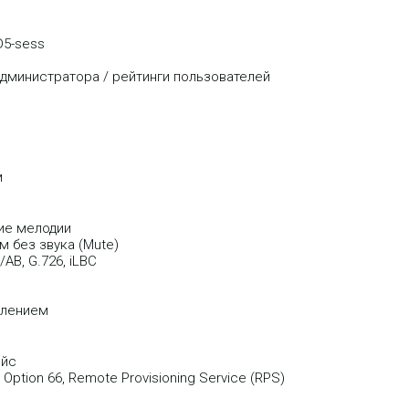
5-sess
дминистратора / рейтинги пользователей
м
ие мелодии
 без звука (Mute)
AB, G.726, iLBC
влением
ейс
tion 66, Remote Provisioning Service (RPS)