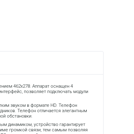
ением 462x278. Аппарат оснащен 4
интерфейс, позволяет подключать модули
тким звуком в формате HD. Телефон
удников. Телефон отличается элегантным
ой обстановки.
ым динамиком, устройство гарантирует
жиме громкой связи, тем самым позволяя