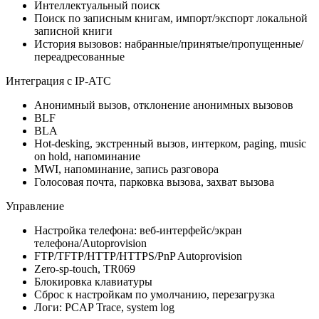
Интеллектуальный поиск
Поиск по записным книгам, импорт/экспорт локальной
записной книги
История вызовов: набранные/принятые/пропущенные/
переадресованные
Интеграция с IP-АТС
Анонимный вызов, отклонение анонимных вызовов
BLF
BLA
Hot-desking, экстренный вызов, интерком, paging, music
on hold, напоминание
MWI, напоминание, запись разговора
Голосовая почта, парковка вызова, захват вызова
Управление
Настройка телефона: веб-интерфейс/экран
телефона/Autoprovision
FTP/TFTP/HTTP/HTTPS/PnP Autoprovision
Zero-sp-touch, TR069
Блокировка клавиатуры
Сброс к настройкам по умолчанию, перезагрузка
Логи: PCAP Trace, system log