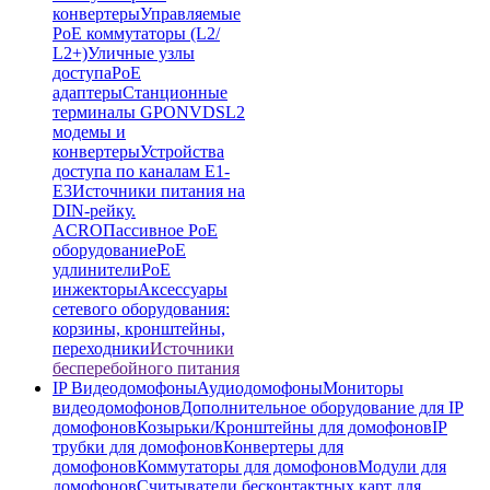
конвертеры
Управляемые
PoE коммутаторы (L2/
L2+)
Уличные узлы
доступа
PoE
адаптеры
Станционные
терминалы GPON
VDSL2
модемы и
конвертеры
Устройства
доступа по каналам E1-
E3
Источники питания на
DIN-рейку.
ACRO
Пассивное PoE
оборудование
PoE
удлинители
PoE
инжекторы
Аксессуары
сетевого оборудования:
корзины, кронштейны,
переходники
Источники
бесперебойного питания
IP Видеодомофоны
Аудиодомофоны
Мониторы
видеодомофонов
Дополнительное оборудование для IP
домофонов
Козырьки/Кронштейны для домофонов
IP
трубки для домофонов
Конвертеры для
домофонов
Коммутаторы для домофонов
Модули для
домофонов
Считыватели бесконтактных карт для