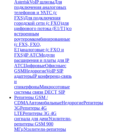
Asterisk
VoIP шлюзы
Для
подключения аналоговых
телефонов и УАТС (с
FXS)
Для подключения
городской сети (с FXO)
для
цифрового потока (E1/T1)
со
встроенным
роутером
комбинированные
(c FXS, FXO,
E1)
аналоговые (с FXO и
FXS)
IP АТС
Модули
расширения и платы для IP
АТС
Цифровые
Офисные
с
GSM
Недорогие
VoIP SIP
адаптеры
IP конференц-связь
и
спикерфоны
Микросотовые
системы связи DECT SIP
Репитеры GSM /
CDMA
Автомобильные
Недорогие
Репитеры
3G
Репитеры 4G
LTE
Репитеры 3G 4G
сигнала для дачи
Усилители-
репитеры GSM 900
МГц
Усилители-репитеры