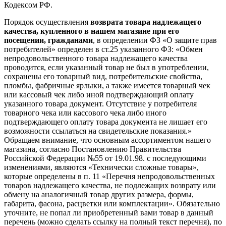
Кодексом РФ.
Порядок осуществления
возврата товара надлежащего
качества, купленного в нашем магазине при его
посещении, гражданами
, в определении ФЗ «О защите прав
потребителей» определен в ст.25 указанного ФЗ: «Обмен
непродовольственного товара надлежащего качества
проводится, если указанный товар не был в употреблении,
сохранены его товарный вид, потребительские свойства,
пломбы, фабричные ярлыки, а также имеется товарный чек
или кассовый чек либо иной подтверждающий оплату
указанного товара документ. Отсутствие у потребителя
товарного чека или кассового чека либо иного
подтверждающего оплату товара документа не лишает его
возможности ссылаться на свидетельские показания.»
Обращаем внимание, что основным ассортиментом нашего
магазина, согласно Постановлению Правительства
Российской Федерации №55 от 19.01.98. с последующими
изменениями, являются «Технически сложные товары»,
которые определены в п. 11 «Перечня непродовольственных
товаров надлежащего качества, не подлежащих возврату или
обмену на аналогичный товар других размера, формы,
габарита, фасона, расцветки или комплектации». Обязательно
уточните, не попал ли приобретенный вами товар в данный
перечень (можно сделать ссылку на полный текст перечня), по