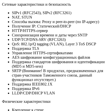
Сетевые характеристики и безопасность
SIPv1 (RFC2543), SIPv2 (RFC3261)
NAT, STUN
Способы вызова: Proxy и peer-to-peer (по IP-адресу)
Получение IP: Статический/DHCP
HTTP/HTTPS-сервер
Синхронизация времени и даты через SNTP
UDP/TCP/DNS-SRV (RFC3263)
QoS: 802.1p/Q tagging (VLAN), Layer 3 ToS DSCP
Поддержка TLS
Управление HTTPS-сертификатами
AES шифрование конфигурационных файлов
Поддержка стандартов шифрования и идентификации
(MD5 и MD5-sess)
SRTP (Внимание! В продуктах, предназначенных для
стран-участников Таможенного союза, данный
функционал отсутствует.)
Поддержка IEEE802.1X
Поддержка IPv6
LLDP/CDP/DHCP VLAN
Физические характеристики
Крепление к стене