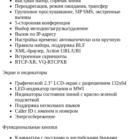
Быстрый набор, горячая линия
Переадресация, режим ожидания, трансфер
Групповое прослушивание, SIP SMS, экстренные
вызовы
5-сторонняя конференция
Выбор мелодии/загрузка/удаление
Вызов по IP-адресу
Настройка времени: автоматически или вручную
Правила набора, поддержка BLF
XML-браузер, Action URL/URI
Встроенные скриншоты
RTCP-XR, VQ-RTCPXR
Экран и индикаторы
Графический 2.3" LCD-экран с разрешением 132х64
LED-индикатор питания и MWI
Индикаторы состояния линий с красно-зеленой
подсветкой
Поддержка нескольких языков
Caller ID с именем и номером
Энергосбережение
Функциональные кнопки
Клавиатура с русскими и английскими буквами