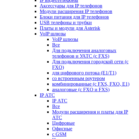
IP видеотелефоны
Аксессуары для IP телефонов
Модули расширения IP телефонов
Блоки питания для IP телефонов
USB телефоны и трубки
Платы и модули для Asterisk
VoIP шлюзы
VoIP шлюзы
Все
Для подключения аналоговых
телефонов и УАТС (с FXS)
Для подключения городской сети (с
FXO)
для цифрового потока (E1/T1)
со встроенным роутером
комбинированные (c FXS, FXO, E1)
аналоговые (с FXO и FXS)
IP АТС
IP АТС
Все
Модули расширения и платы для IP
АТС
Цифровые
Офисные
с GSM