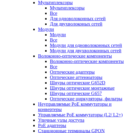
Мультиплексоры
Мультиплексоры
Все
Для одноволоконных сетей
Для двухволоконых сетей
Модули
Модули
Все
Модули для одноволоконных сетей
Модули для двухволоконных сетей
Волоконно-оптические компоненты
Волоконно-оптические компоненты
Все
Оптические адаптеры
Оптические аттенюаторы
Шнуры оптические G652D
Шнуры оптические монтажные
Шнуры оптические G657
Оптические циркуляторы, фильтры
Неуправляемые PoE коммутаторы и
конвертеры
Управляемые PoE коммутаторы (L2/ L2+)
Уличные узлы доступа
PoE адаптеры
Станционные терминалы GPON