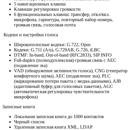
5 навигационных клавиш
Клавиши регулировки громкости
6 функциональных клавиш: трансфер, откл/вкл.
микрофона, гарнитура, повторный набор номера,
громкая связь, голосовая почта
Кодеки и настройки голоса
Широкополосные кодеки: G.722, Opus
Кодеки: G.711 (A/u), G.729AB, G.726, iLBC
DTMF: In-band, Out-of-band (RFC2833), SIP INFO
Full-duplex (полнодуплексная) громкая связь с AEC
(подавление эха)
VAD (обнаружение активности голоса), CNG (генератор
комфортного шума), AEC (подавление эха), PLC
(маркирование потери пакета с медиа-данными), AJB
(адаптивный буфер для голосовых пакетов), AGC
(автоматическая регулировка чувствительности
микрофона)
Записные книги
Локальная записная книга до 1000 контактов
Черный список
Удаленная записная книга XML, LDAP