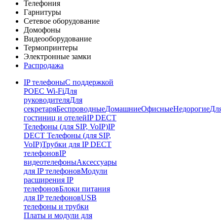
Телефония
Гарнитуры
Сетевое оборудование
Домофоны
Видеооборудование
Термопринтеры
Электронные замки
Распродажа
IP телефоны
С поддержкой
POE
C Wi-Fi
Для
руководителя
Для
секретаря
Беспроводные
Домашние
Офисные
Недорогие
Дл
гостиниц и отелей
IP DECT
Телефоны (для SIP, VoIP)
IP
DECT Телефоны (для SIP,
VoIP)
Трубки для IP DECT
телефонов
IP
видеотелефоны
Аксессуары
для IP телефонов
Модули
расширения IP
телефонов
Блоки питания
для IP телефонов
USB
телефоны и трубки
Платы и модули для