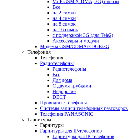
VoIP GSM (CDMA, 3G) шлюзы
Все
на 2 симки
на 4 симки
на 8 симок
на 16 симок
с поддержкой 3G (для Tele2)
Аксессуары и модули
Модемы GSM/CDMA/EDGE/3G
Телефония
Телефония
Радиотелефоны
Радиотелефоны
Все
Для дома
С двумя трубками
Недорогие
DECT
Проводные телефоны
Системы записи телефонных разговоров
Телефония PANASONIC
Гарнитуры
Гарнитуры
Гарнитуры для IP-телефонов
Гарнитуры для IP-телефонов