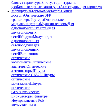
блютуз гарнитуры
Блютуз гарнитуры на
ухо
Компьютерные гарнитуры
Аксессуары для гарнитур
Маршрутизаторы
Коммутаторы
Точки
доступа
Оптические SFP
трансиверы
Роутеры
Оптические
медиаконвертеры
Мультиплексоры
Для
одноволоконных сетей
Для
двухволоконых
сетей
Модули
Модули для
одноволоконных
сетей
Модули для
двухволоконных
сетей
Волоконно-
оптические
компоненты
Оптические
адаптеры
Оптические
аттенюаторы
Шнуры
оптические G652D
Шнуры
оптические
монтажные
Шнуры
оптические
G657
Оптические
циркуляторы, фильтры
Неуправляемые PoE
коммутаторы и