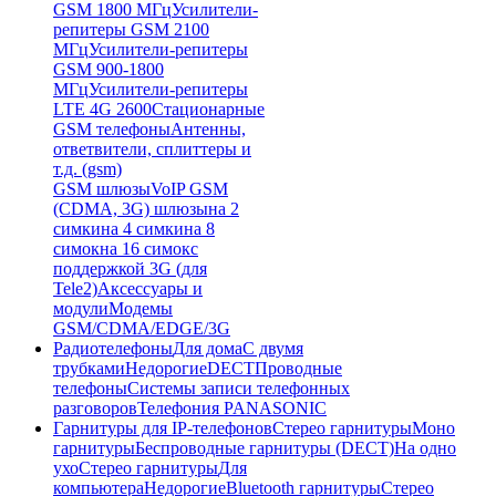
GSM 1800 МГц
Усилители-
репитеры GSM 2100
МГц
Усилители-репитеры
GSM 900-1800
МГц
Усилители-репитеры
LTE 4G 2600
Стационарные
GSM телефоны
Антенны,
ответвители, сплиттеры и
т.д. (gsm)
GSM шлюзы
VoIP GSM
(CDMA, 3G) шлюзы
на 2
симки
на 4 симки
на 8
симок
на 16 симок
с
поддержкой 3G (для
Tele2)
Аксессуары и
модули
Модемы
GSM/CDMA/EDGE/3G
Радиотелефоны
Для дома
С двумя
трубками
Недорогие
DECT
Проводные
телефоны
Системы записи телефонных
разговоров
Телефония PANASONIC
Гарнитуры для IP-телефонов
Стерео гарнитуры
Моно
гарнитуры
Беспроводные гарнитуры (DECT)
На одно
ухо
Стерео гарнитуры
Для
компьютера
Недорогие
Bluetooth гарнитуры
Стерео