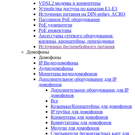
VDSL2 модемы и конвертеры
Устройства доступа по каналам E1-E3
Источники питания на DIN-рейку. ACRO
Пассивное PoE оборудование
PoE удлинители
PoE инжекторы
Аксессуары сетевого оборудования:
корзины, кронштейны, переходники
Источники бесперебойного питания
Домофоны
Домофоны
IP Видеодомофоны
Аудиодомофоны
Мониторы видеодомофонов
Дополнительное оборудование для IP
домофонов
Дополнительное оборудование для IP
домофонов
Все
Козырьки/Кронштейны для домофонов
IP трубки для домофонов
Конвертеры для домофонов
Коммутаторы для домофонов
Модули для домофонов
Считыватели бесконтактных карт для