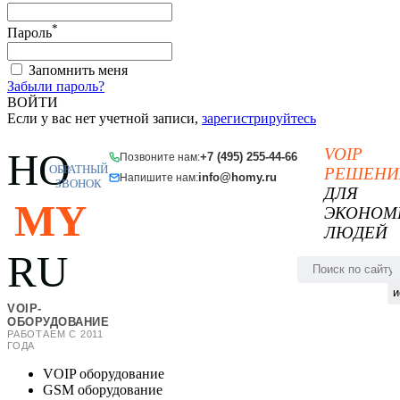
*
Пароль
Запомнить меня
Забыли пароль?
ВОЙТИ
Если у вас нет учетной записи,
зарегистрируйтесь
VOIP
HO
+7 (495) 255-44-66
Позвоните нам:
ОБРАТНЫЙ
РЕШЕНИ
info@homy.ru
Напишите нам:
ЗВОНОК
ДЛЯ
MY
ЭКОНОМ
ЛЮДЕЙ
RU
и
VOIP-
ОБОРУДОВАНИЕ
РАБОТАЕМ С 2011
ГОДА
VOIP оборудование
GSM оборудование