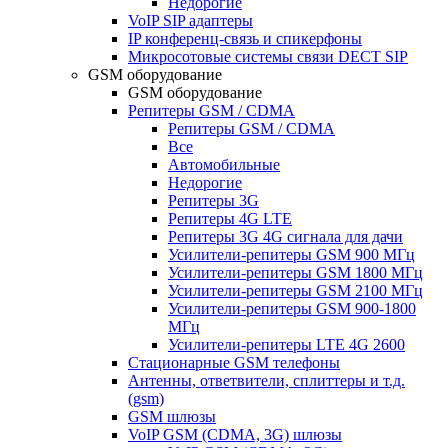
Недорогие
VoIP SIP адаптеры
IP конференц-связь и спикерфоны
Микросотовые системы связи DECT SIP
GSM оборудование
GSM оборудование
Репитеры GSM / CDMA
Репитеры GSM / CDMA
Все
Автомобильные
Недорогие
Репитеры 3G
Репитеры 4G LTE
Репитеры 3G 4G сигнала для дачи
Усилители-репитеры GSM 900 МГц
Усилители-репитеры GSM 1800 МГц
Усилители-репитеры GSM 2100 МГц
Усилители-репитеры GSM 900-1800
МГц
Усилители-репитеры LTE 4G 2600
Стационарные GSM телефоны
Антенны, ответвители, сплиттеры и т.д.
(gsm)
GSM шлюзы
VoIP GSM (CDMA, 3G) шлюзы