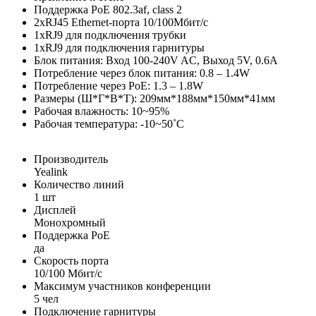
Поддержка PoE 802.3af, class 2
2хRJ45 Ethernet-порта 10/100Мбит/с
1хRJ9 для подключения трубки
1хRJ9 для подключения гарнитуры
Блок питания: Вход 100-240V AC, Выход 5V, 0.6А
Потребление через блок питания: 0.8 – 1.4W
Потребление через PoE: 1.3 – 1.8W
Размеры (Ш*Г*В*Т): 209мм*188мм*150мм*41мм
Рабочая влажность: 10~95%
Рабочая температура: -10~50˚C
Производитель
Yealink
Количество линий
1 шт
Дисплей
Монохромный
Поддержка PoE
да
Скорость порта
10/100 Мбит/с
Максимум участников конференции
5 чел
Подключение гарнитуры