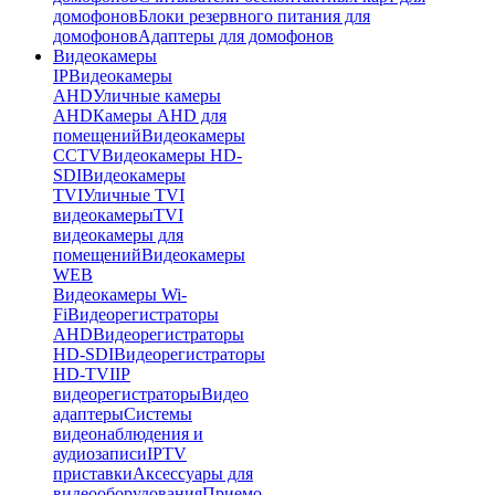
домофонов
Блоки резервного питания для
домофонов
Адаптеры для домофонов
Видеокамеры
IP
Видеокамеры
AHD
Уличные камеры
AHD
Камеры AHD для
помещений
Видеокамеры
CCTV
Видеокамеры HD-
SDI
Видеокамеры
TVI
Уличные TVI
видеокамеры
TVI
видеокамеры для
помещений
Видеокамеры
WEB
Видеокамеры Wi-
Fi
Видеорегистраторы
AHD
Видеорегистраторы
HD-SDI
Видеорегистраторы
HD-TVI
IP
видеорегистраторы
Видео
адаптеры
Системы
видеонаблюдения и
аудиозаписи
IPTV
приставки
Аксессуары для
видеооборудования
Приемо-