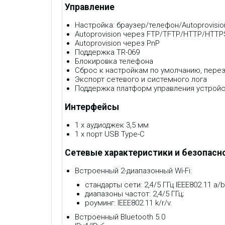
Управление
Настройка: браузер/телефон/Autoprovisio
Autoprovision через FTP/TFTP/HTTP/HTTP
Autoprovision через PnP
Поддержка TR-069
Блокировка телефона
Сброс к настройкам по умолчанию, перез
Экспорт сетевого и системного лога
Поддержка платформ управления устройс
Интерфейсы
1 х аудиоджек 3,5 мм
1 х порт USB Type-C
Сетевые характеристики и безопасн
Встроенный 2-диапазонный Wi-Fi:
стандарты сети: 2,4/5 ГГц IEEE802.11 a/b
диапазоны частот: 2,4/5 ГГц;
роуминг: IEEE802.11 k/r/v.
Встроенный Bluetooth 5.0