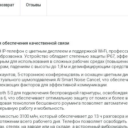
 возврат
Отзывы
 обеспечения качественной связи
IP-телефон с цветным дисплеем и поддержкой Wi-Fi, професси
иброзвонка. Устройство обладает степенью защиты IP67, эфф
дным для использования в сложных рабочих средах (повышенн
арам, падениям с высоты до 1,8 м и дезинфицирующим средст
каунтов, 5-стороннюю конференцсвязь и оснащен цветным дисп
ектуального шумоподавления AI Smart Noise Cancel, что обеспе
влекающих факторов для эффективной коммуникации.
h 5.0 для подключения беспроводной гарнитуры, освобождая р
рта 6, что обеспечивает оптимальную защиту от помех и более
довая технология бесшовного роуминга позволяет автоматич
ерывную работу и мобильность.
костью 3100 мАч, который обеспечивает до 13 ч разговора и 
отяжении всего рабочего дня. Телефон позволяет освободить
х, отелях, на заводе или на складе, а встроенный вибромодул