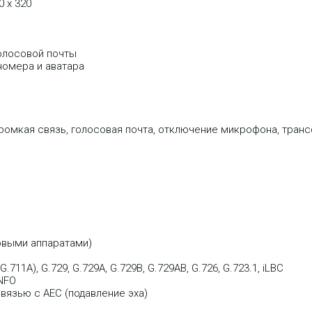
0 х 320
олосовой почты
 номера и аватара
громкая связь, голосовая почта, отключение микрофона, тран
овыми аппаратами)
711A), G.729, G.729A, G.729B, G.729AB, G.726, G.723.1, iLBC
INFO
язью с AEC (подавление эха)