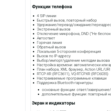
Функции телефона
4 SIP-линии
Быстрый вызов, повторный набор
Удержание/перевод/ожидание/переадре
Экстренный вызов
Отключение микрофона, DND ("Не беспок
Автоответ
Горячая линия
Обратный вызов
Локальная 5-стороняя конференция
Вызов по IP-адресу
Выбор/импорт/удаление мелодии вызова
Настройка времени: автоматически или 
План набора, XML браузер, Action URL/URI
RTCP-XR (RFC3611), VQ-RTCPXR (RFC6035)
Настраиваемые программные клавиши
Поддержка Bluetooth-гарнитуры:
основные функции: ответ/завершение/
дополнительные функции: повторный 
Экран и индикаторы