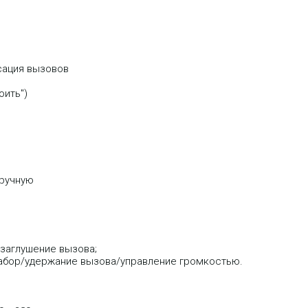
сация вызовов
оить")
вручную
заглушение вызова;
набор/удержание вызова/управление громкостью.