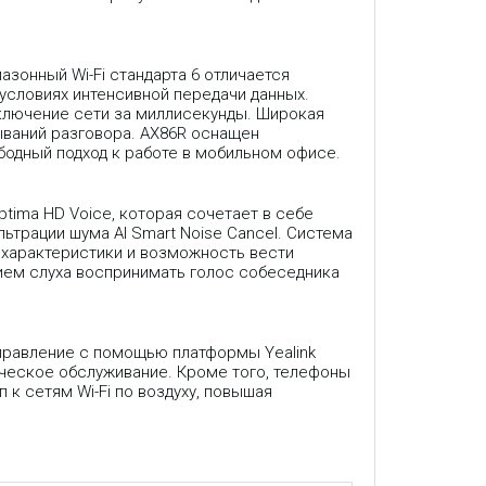
азонный Wi-Fi стандарта 6 отличается
условиях интенсивной передачи данных.
еключение сети за миллисекунды. Широкая
ваний разговора. AX86R оснащен
ободный подход к работе в мобильном офисе.
tima HD Voice, которая сочетает в себе
трации шума AI Smart Noise Cancel. Система
 характеристики и возможность вести
ием слуха воспринимать голос собеседника
правление с помощью платформы Yealink
ическое обслуживание. Кроме того, телефоны
 сетям Wi-Fi по воздуху, повышая