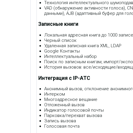
Технология интеллектуального шумопода
VAD (обнаружение активности голоса), CN
данными), AJB (адаптивный буфер для го
Записные книги
Локальная адресная книга до 1000 запис
Черный список
Удаленная записная книга XML, LDAP
Google Контакты
Интеллектуальный набор
Поиск по записным книгам, импорт/экспо
История вызовов: все/исходящие/входя
Интеграция с IP-АТС
Анонимный вызов, отклонение анонимног
Интерком
Многоадресное вещание
Отложенный вызов
Индикатор голосовой почты
Парковка/перехват вызова
Запись вызова
Голосовая почта