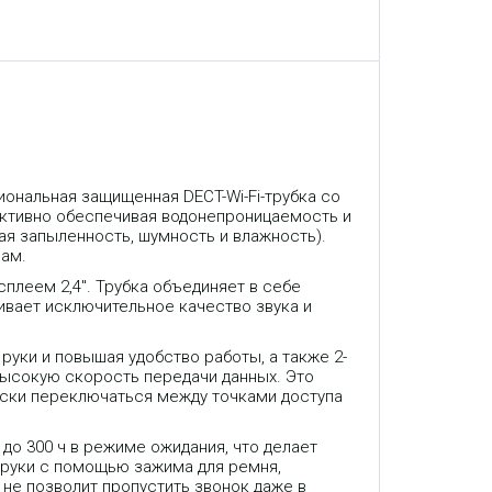
ональная защищенная DECT-Wi-Fi-трубка со
ективно обеспечивая водонепроницаемость и
ая запыленность, шумность и влажность).
вам.
леем 2,4''. Трубка объединяет в себе
чивает исключительное качество звука и
уки и повышая удобство работы, а также 2-
 высокую скорость передачи данных. Это
ески переключаться между точками доступа
до 300 ч в режиме ожидания, что делает
 руки с помощью зажима для ремня,
ь не позволит пропустить звонок даже в