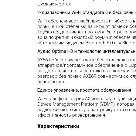
шумных местах.
2-диапазонный Wi-Fi стандарта 6 и бесшовны
Wi-Fi обеспечивает мобильность и гибкость 
повышенной степенью защиты от помех и бол
Трубка поддерживает протокол быстрого роу
зона покрытия и быстрый роуминг обеспечи
встроенным модулем Bluetooth 5.0 для Bluet
Аудио Optima HD и технология интеллектуаль
AX86R обеспечивает связь без отвлекающих ф
аппаратное/программное обеспечение с широ
предоставляет пользователю высокое качест
разговор без помех. AX86R совместим со сл
более четко.
Единое управление, простота обслуживания
Wi-Fi-телефоны серии AX используют унифи
Device Management Platform (YDMP), которая
поддерживают быструю настройку сети с пом
эффективность развертывания.
Характеристики