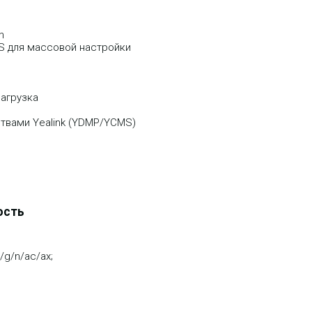
n
S для массовой настройки
агрузка
твами Yealink (YDMP/YCMS)
ость
/g/n/ac/ax;