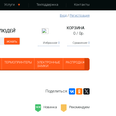
Услуги
Техподдержка
Контакты
Вход
/
Регистрация
КОРЗИНА
 ЛЮДЕЙ
0
/
0
р.
искать
Избранное
0
Сравнение
0
ТЕРМОПРИНТЕРЫ
ЭЛЕКТРОННЫЕ
РАСПРОДАЖА
ЗАМКИ
Поделиться:
Новинка
Рекомендуем
-
NEW