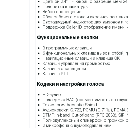
Цветной 2.4” TFT-экран с разрешением 24
Подсветка клавиатуры
Вибро-оповещение
Обои рабочего стола и экранная заставка
Светодиодный индикатор для вызовов и г
Поддержка Caller ID, отображение имени,
Функциональные кнопки
3 программных клавиши
6 функциональных клавиш: вызов, отбой, 
Навигационные клавиши и клавиша ОК
Клавиши управления громкостью
Клавиша оповещения
Клавиша PTT
Кодеки и настройки голоса
HD-аудио
Поддержка HAC (cовместимость со слух
Технология Acoustic Shield
Аудиокодеки: G.722, PCMU (G.711μ), PCMA (G.
DTMF: In-band, Out-of-band (RFC 2833), SIP 
Полнодуплексный спикерфон с громкой св
2 микрофона с шумоподавлением