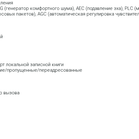
вления
G (генератор комфортного шума), AEC (подавление эха), PLC (
лосовых пакетов), AGC (автоматическая регулировка чувствит
ей
рт локальной записной книги
щие/пропущенные/переадресованные
о вызова