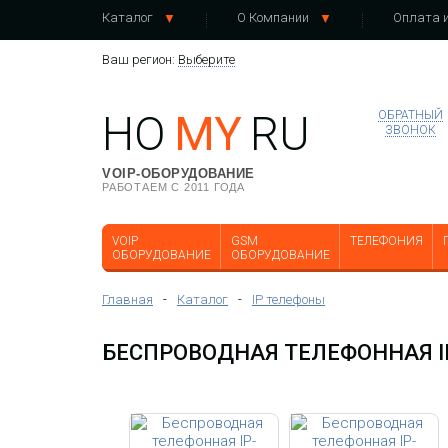
Каталог
О Компании
Оплата и
Ваш регион:
Выберите
HO
MY
RU
ОБРАТНЫЙ
ЗВОНОК
VOIP-ОБОРУДОВАНИЕ
РАБОТАЕМ С 2011 ГОДА
VOIP
GSM
ТЕЛЕФОНИЯ
ОБОРУДОВАНИЕ
ОБОРУДОВАНИЕ
Главная
-
Каталог
-
IP телефоны
БЕСПРОВОДНАЯ ТЕЛЕФОННАЯ IP