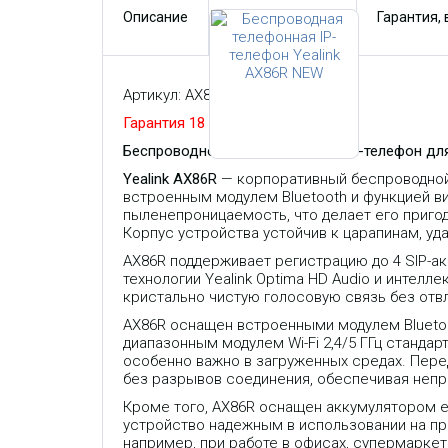
Описание
Характеристики
Гарантия,
Артикул: AX86R
NEW
Гарантия 18 месяцев
Беспроводной защищенный Wi-Fi-телефон для
Yealink AX86R
— корпоративный беспроводной 
встроенным модулем Bluetooth и функцией в
пыленепроницаемость, что делает его приго
Корпус устройства устойчив к царапинам, уд
AX86R поддерживает регистрацию до 4 SIP-ак
технологии Yealink Optima HD Audio и интелл
кристально чистую голосовую связь без от
AX86R оснащен встроенными модулем Bluetoot
диапазонным модулем Wi-Fi 2,4/5 ГГц станда
особенно важно в загруженных средах. Пере
без разрывов соединения, обеспечивая непр
Кроме того, AX86R оснащен аккумулятором ем
устройство надежным в использовании на пр
например, при работе в офисах, супермаркета