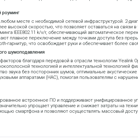
й роуминг
в любом месте с необходимой сетевой инфраструктурой. 2-диап
ее высокой скоростью, что позволяет оставаться на связи в 
минга IEEE802.11 k/v/r, обеспечивающий автоматическое пер
вают плавное переключение между точками доступа без преры
ooth-гарнитур, что освобождает руки и обеспечивает более св
ного шумоподавления
акторов благодаря передовой в отрасли технологии Yealink Op
кополосной технологией и интеллектуальной технологией филь
во звука без посторонних шумов, оптимальные акустические
уховыми аппаратами (HAC), помогая пользователям с нарушен
цированное встроенное ПО и поддерживают унифицированное у
 значительно упрощает управление и снижает затраты на техн
ощью смартфона и позволяют осуществлять массовый доступ к