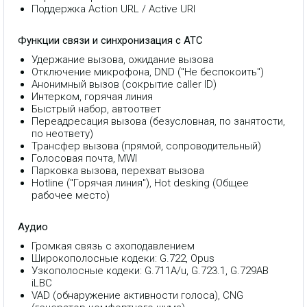
Поддержка Action URL / Active URI
Функции связи и синхронизация с АТС
Удержание вызова, ожидание вызова
Отключение микрофона, DND ("Не беспокоить")
Анонимный вызов (сокрытие caller ID)
Интерком, горячая линия
Быстрый набор, автоответ
Переадресация вызова (безусловная, по занятости,
по неответу)
Трансфер вызова (прямой, сопроводительный)
Голосовая почта, MWI
Парковка вызова, перехват вызова
Hotline ("Горячая линия"), Hot desking (Общее
рабочее место)
Аудио
Громкая связь с эхоподавлением
Широкополосные кодеки: G.722, Opus
Узкополосные кодеки: G.711A/u, G.723.1, G.729AB
iLBC
VAD (обнаружение активности голоса), CNG