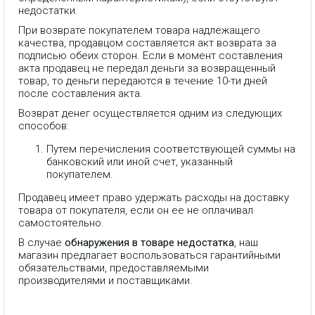
недостатки.
При возврате покупателем товара надлежащего
качества, продавцом составляется акт возврата за
подписью обеих сторон. Если в момент составления
акта продавец не передал деньги за возвращенный
товар, то деньги передаются в течение 10-ти дней
после составления акта.
Возврат денег осуществляется одним из следующих
способов:
Путем перечисления соответствующей суммы на
банковский или иной счет, указанный
покупателем.
Продавец имеет право удержать расходы на доставку
товара от покупателя, если он ее не оплачивал
самостоятельно.
В случае
обнаружения в товаре недостатка
, наш
магазин предлагает воспользоваться гарантийными
обязательствами, предоставляемыми
IP телефон Fanvil V61G, 4 SIP
производителями и поставщиками.
линии, HD звук, 2 порта 1 Гбит/
сек, цветной экран 2.4" (320x240),
поддержка PoE, умные DSS