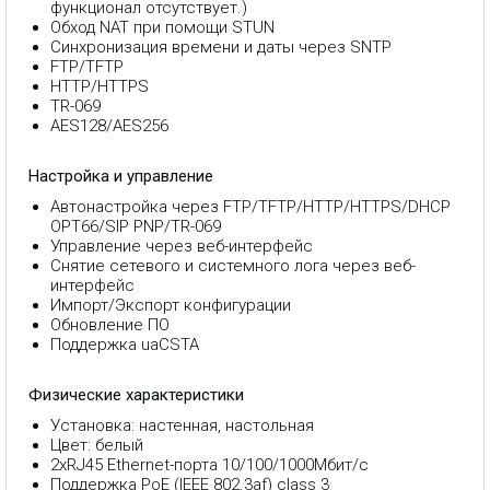
функционал отсутствует.)
Обход NAT при помощи STUN
Синхронизация времени и даты через SNTP
FTP/TFTP
HTTP/HTTPS
TR-069
AES128/AES256
Настройка и управление
Автонастройка через FTP/TFTP/HTTP/HTTPS/DHCP
OPT66/SIP PNP/TR-069
Управление через веб-интерфейс
Снятие сетевого и системного лога через веб-
интерфейс
Импорт/Экспорт конфигурации
Обновление ПО
Поддержка uaCSTA
Физические характеристики
Установка: настенная, настольная
Цвет: белый
2хRJ45 Ethernet-порта 10/100/1000Мбит/с
Поддержка PoE (IEEE 802.3af) class 3