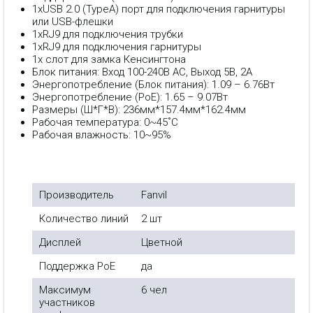
1xUSB 2.0 (TypeA) порт для подключения гарнитуры
или USB-флешки
1хRJ9 для подключения трубки
1хRJ9 для подключения гарнитуры
1x слот для замка Кенсингтона
Блок питания: Вход 100-240В AC, Выход 5В, 2А
Энергопотребление (Блок питания): 1.09 – 6.76Вт
Энергопотребление (PoE): 1.65 – 9.07Вт
Размеры (Ш*Г*В): 236мм*157.4мм*162.4мм
Рабочая температура: 0~45˚C
Рабочая влажность: 10~95%
Производитель
Fanvil
Количество линий
2 шт
Дисплей
Цветной
Поддержка PoE
да
Максимум
6 чел
участников