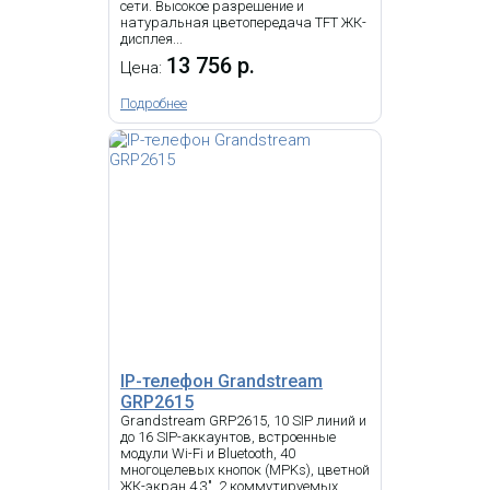
сети. Высокое разрешение и
натуральная цветопередача TFT ЖК-
IP-телефон Grandstream
дисплея...
GRP2670 с б/п
13 756 р.
Цена:
23 149.91 р.
Подробнее
Цена:
КУПИТЬ
-
NEW
i
D713 это устройство начального
уровня с уникальным дизайном
для профессионального мира
VoIP-телефонии. Доступный в
черном цвете, он идеально
вписывается в любую рабочую
IP-телефон Grandstream
среду, сочетая в себе новейшие
GRP2615
технологии и лучшее качество
передачи голоса по
Grandstream GRP2615, 10 SIP линий и
непревзойденной цене. Цветной
до 16 SIP-аккаунтов, встроенные
дисплей с высоким разрешением
модули Wi-Fi и Bluetooth, 40
предлагает гибкое решение для
многоцелевых кнопок (MPKs), цветной
IP Телефон Snom D150RU
маркировки SmartLabel для 4
ЖК-экран 4,3", 2 коммутируемых