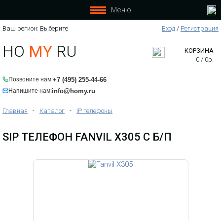
Меню
Ваш регион:
Выберите
Вход
/
Регистрация
HO
MY
RU
КОРЗИНА
0
/
0
р.
+7 (495) 255-44-66
Позвоните нам:
info@homy.ru
Напишите нам:
Главная
-
Каталог
-
IP телефоны
SIP ТЕЛЕФОН FANVIL X305 C Б/П