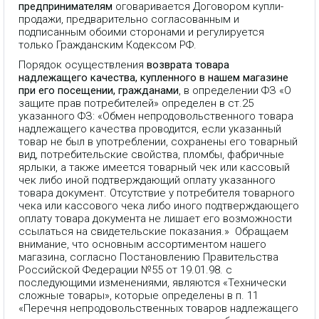
предпринимателям
оговаривается Договором купли-
продажи, предварительно согласованным и
подписанным обоими сторонами и регулируется
только Гражданским Кодексом РФ.
Порядок осуществления
возврата товара
надлежащего качества, купленного в нашем магазине
при его посещении, гражданами
, в определении ФЗ «О
защите прав потребителей» определен в ст.25
указанного ФЗ: «Обмен непродовольственного товара
надлежащего качества проводится, если указанный
товар не был в употреблении, сохранены его товарный
вид, потребительские свойства, пломбы, фабричные
ярлыки, а также имеется товарный чек или кассовый
чек либо иной подтверждающий оплату указанного
товара документ. Отсутствие у потребителя товарного
чека или кассового чека либо иного подтверждающего
оплату товара документа не лишает его возможности
ссылаться на свидетельские показания.» Обращаем
внимание, что основным ассортиментом нашего
магазина, согласно Постановлению Правительства
Российской Федерации №55 от 19.01.98. с
последующими изменениями, являются «Технически
сложные товары», которые определены в п. 11
«Перечня непродовольственных товаров надлежащего