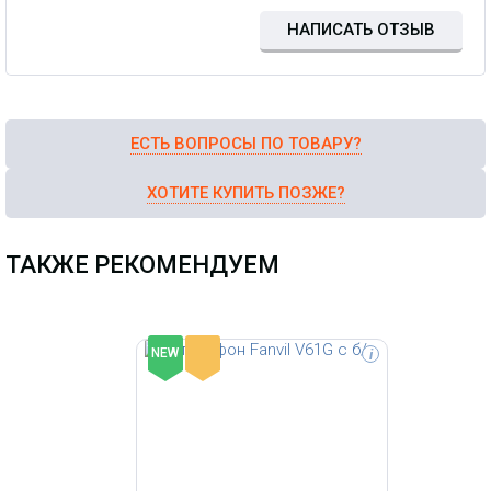
клавиши, БП в комплекте
НАПИСАТЬ ОТЗЫВ
ЕСТЬ ВОПРОСЫ ПО ТОВАРУ?
ХОТИТЕ КУПИТЬ ПОЗЖЕ?
ТАКЖЕ РЕКОМЕНДУЕМ
-
NEW
i
SIP телефон Fanvil V62G, 12 SIP-
линий, цветной экран с
диагональю 2.8", Opus+IPV6, 15
DSS-клавиш, 2 гигабитных порта,
встроенный PoE, 6-сторонняя
локальная конференция, HD звук,