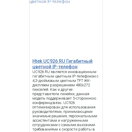
SIP телефон Fanvil V62G с
б/п
6 442.61 р.
Цена:
7 549.75 р.
КУПИТЬ
Htek UC926 RU Гигабитный
цветной IP-телефон
UC926 RU является инновационным
-
i
гигабитным цветным IP-телефоном с
4,3-дюймовым цветным TFT ЖК-
дисплеем разрешением 480x272
Snom D150RU - IP телефон, 2
пикселей. Как и другие
линии, 2 порта Ethernet,
представители линейки, данная
Поддержка PoE, HD звук, RJ9, PoE,
модель поддерживает 5-стороннюю
USB
конференцсвязь. UC926
оптимизирован для использования
руководителями, принимающими
значимые решения, персональными
ассистентами и нагруженными
сотрудниками с самыми высокими
требованиями к скорости работы в