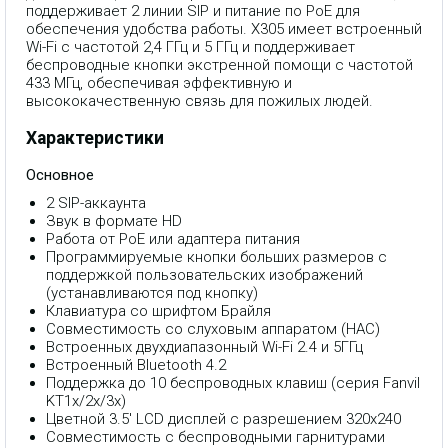
поддерживает 2 линии SIP и питание по PoE для
обеспечения удобства работы. X305 имеет встроенный
Wi-Fi с частотой 2,4 ГГц и 5 ГГц и поддерживает
беспроводные кнопки экстренной помощи с частотой
433 МГц, обеспечивая эффективную и
высококачественную связь для пожилых людей.
Характеристики
Основное
2 SIP-аккаунта
Звук в формате HD
Работа от PoE или адаптера питания
Программируемые кнопки больших размеров с
поддержкой пользовательских изображений
(устанавливаются под кнопку)
Клавиатура со шрифтом Брайля
Совместимость со слуховым аппаратом (HAC)
Встроенных двухдиапазонный Wi-Fi 2.4 и 5ГГц
Встроенный Bluetooth 4.2
Поддержка до 10 беспроводных клавиш (серия Fanvil
KT1x/2x/3x)
Цветной 3.5' LCD дисплей с разрешением 320x240
Совместимость с беспроводными гарнитурами