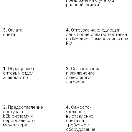
предложения с учетом
разовой скидки
3.
Оплата
4.
Отгрузка на следующий
счета
день после оплаты, доставка
по Москве, Подмосковью или
РФ
1.
Обращение в
2.
Согласование
оптовый отдел,
и заключение
знакомство
дилерского
договора
3.
Пре­до­ста­вле­ние
4.
Само­сто­-
доступа в
ятель­ное
b2b систему и
выставление
персо­нального
счета на
мене­джера
требуемое
оборудование