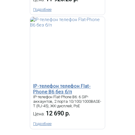
9 849.30 р.
Подробнее
Цена:
22 387.12
р.
КУПИТЬ
-
NEW
i
IP-телефон телефон Flat-
Phone B6 без б/п
IP-телефон Flat-Phone B6: 6 SIP-
аккаунтов, 2 порта 10/100/1000BASE-
T (RJ-45), ЖК-дисплей, PoE
12 690 р.
IP-телефон Snom D862
Цена:
Подробнее
19 449.93 р.