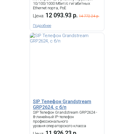
свободно программируемых
10/100/1000 Мбит/с гигабитных
светодиодных функциональных
Ethernet порта, PoE
клавиш. D713 оснащен
12 093.93 р.
Цена:
гигабитным коммутатором с
14 772.24 р.
7 283.55 р.
Цена:
поддержкой PoE.
Подробнее
КУПИТЬ
-
NEW
i
IP-телефон Snom D862, 5-
дюймовый цветной TFT-дисплей с
разрешением 1280 x 720 пикселей,
8 программируемых
функциональных клавиш,
Высокоскоростное подключение по
USB 2.0
SIP Телефон Grandstream
GRP2624, с б/п
SIP Телефон Grandstream GRP2624 -
8-линейный IP-телефон
профессионального
IP Телефон Snom D713
уровня операторского класса
11 926.23 р.
Цена: