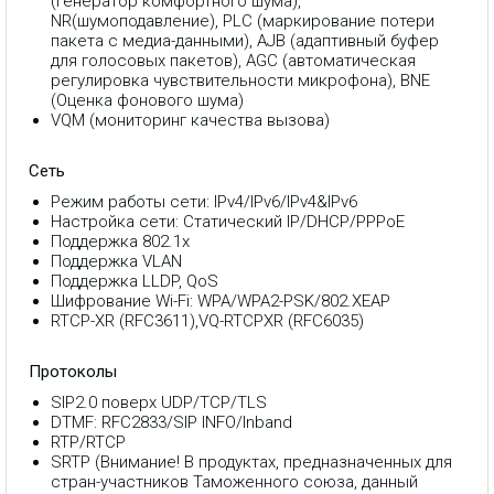
(генератор комфортного шума),
NR(шумоподавление), PLC (маркирование потери
пакета с медиа-данными), AJB (адаптивный буфер
для голосовых пакетов), AGC (автоматическая
регулировка чувствительности микрофона), BNE
(Оценка фонового шума)
VQM (мониторинг качества вызова)
Сеть
Режим работы сети: IPv4/IPv6/IPv4&IPv6
Настройка сети: Статический IP/DHCP/PPPoE
Поддержка 802.1x
Поддержка VLAN
Поддержка LLDP, QoS
Шифрование Wi-Fi: WPA/WPA2-PSK/802.XEAP
RTCP-XR (RFC3611),VQ-RTCPXR (RFC6035)
Протоколы
SIP2.0 поверх UDP/TCP/TLS
DTMF: RFC2833/SIP INFO/Inband
RTP/RTCP
SRTP (Внимание! В продуктах, предназначенных для
стран-участников Таможенного союза, данный