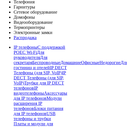
Телефония
Гарнитуры
Сетевое оборудование
Домофоны
Видеооборудование
Термопринтеры
Электронные замки
Распродажа
IP телефоны
С поддержкой
POE
C Wi-Fi
Для
руководителя
Для
секретаря
Беспроводные
Домашние
Офисные
Недорогие
Дл
гостиниц и отелей
IP DECT
Телефоны (для SIP, VoIP)
IP
DECT Телефоны (для SIP,
VoIP)
Трубки для IP DECT
телефонов
IP
видеотелефоны
Аксессуары
для IP телефонов
Модули
расширения IP
телефонов
Блоки питания
для IP телефонов
USB
телефоны и трубки
Платы и модули для