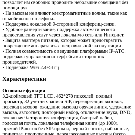
позволяет им свободно проводить небольшие совещания без
помощи рук.
• На вызовы не влияют электромагнитные волны, такие как
от мобильного телефона..
• Поддержка локальной 9-сторонней конференц-связи.
• Удобное развертывание, поддержка автоматического
предоставления услуг через локальную сеть или Интернет.
• Защита адаптера питания, которая может предотвратить
повреждение аппарата из-за неправильной эксплуатации.
• Полная совместимость с ведущими платформами IP-АТС,
поддержка управления интерфейсами сторонних
производителей.
• Поддержка WiFi 2.4+5Ггц
Характеристики
Основные функции
3,2-дюймовый TFT LCD, 462*278 пикселей, полный
просмотр, 32 учетных записи SIP, переадресация вызовов,
перевод вызовов, ожидание вызова,горячая линия, удержание
вызова, автоответ, повторный набор, отключение звука, DND,
локальная 9-сторонняя конференция, быстрый набор,
голосовая почта, локальная телефонная книга (до 1000),
прямой IP-вызов без SIP-прокси, черный список, набранные,
принятые, пропущенные, переадресованные вызовы (всего