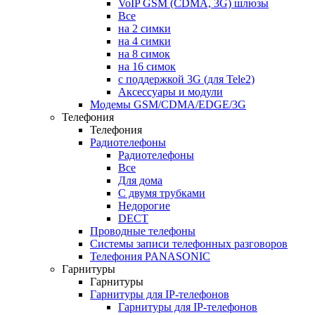
VoIP GSM (CDMA, 3G) шлюзы
Все
на 2 симки
на 4 симки
на 8 симок
на 16 симок
с поддержкой 3G (для Tele2)
Аксессуары и модули
Модемы GSM/CDMA/EDGE/3G
Телефония
Телефония
Радиотелефоны
Радиотелефоны
Все
Для дома
С двумя трубками
Недорогие
DECT
Проводные телефоны
Системы записи телефонных разговоров
Телефония PANASONIC
Гарнитуры
Гарнитуры
Гарнитуры для IP-телефонов
Гарнитуры для IP-телефонов