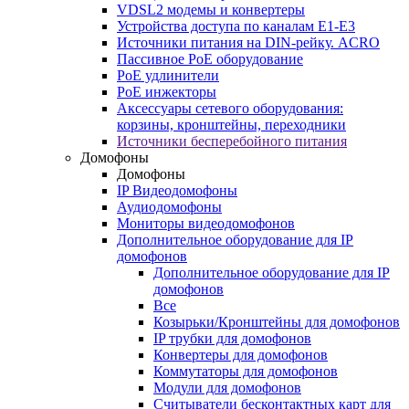
VDSL2 модемы и конвертеры
Устройства доступа по каналам E1-E3
Источники питания на DIN-рейку. ACRO
Пассивное PoE оборудование
PoE удлинители
PoE инжекторы
Аксессуары сетевого оборудования:
корзины, кронштейны, переходники
Источники бесперебойного питания
Домофоны
Домофоны
IP Видеодомофоны
Аудиодомофоны
Мониторы видеодомофонов
Дополнительное оборудование для IP
домофонов
Дополнительное оборудование для IP
домофонов
Все
Козырьки/Кронштейны для домофонов
IP трубки для домофонов
Конвертеры для домофонов
Коммутаторы для домофонов
Модули для домофонов
Считыватели бесконтактных карт для