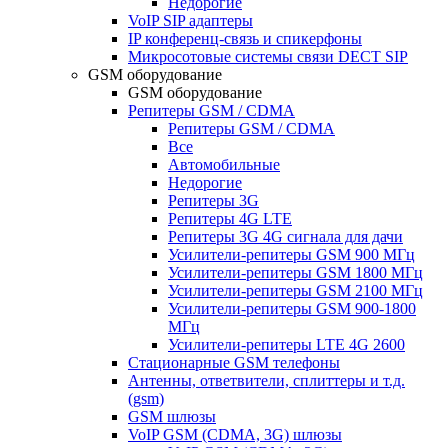
Недорогие
VoIP SIP адаптеры
IP конференц-связь и спикерфоны
Микросотовые системы связи DECT SIP
GSM оборудование
GSM оборудование
Репитеры GSM / CDMA
Репитеры GSM / CDMA
Все
Автомобильные
Недорогие
Репитеры 3G
Репитеры 4G LTE
Репитеры 3G 4G сигнала для дачи
Усилители-репитеры GSM 900 МГц
Усилители-репитеры GSM 1800 МГц
Усилители-репитеры GSM 2100 МГц
Усилители-репитеры GSM 900-1800
МГц
Усилители-репитеры LTE 4G 2600
Стационарные GSM телефоны
Антенны, ответвители, сплиттеры и т.д.
(gsm)
GSM шлюзы
VoIP GSM (CDMA, 3G) шлюзы