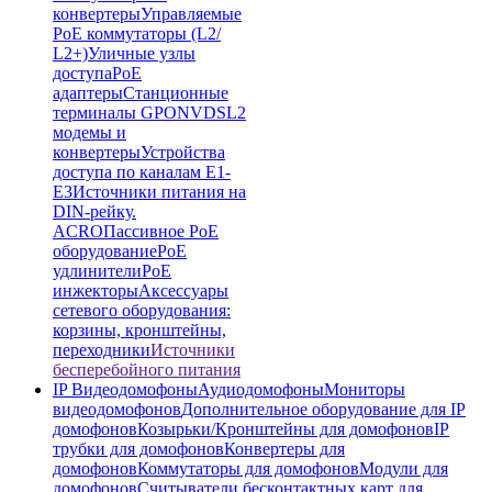
конвертеры
Управляемые
PoE коммутаторы (L2/
L2+)
Уличные узлы
доступа
PoE
адаптеры
Станционные
терминалы GPON
VDSL2
модемы и
конвертеры
Устройства
доступа по каналам E1-
E3
Источники питания на
DIN-рейку.
ACRO
Пассивное PoE
оборудование
PoE
удлинители
PoE
инжекторы
Аксессуары
сетевого оборудования:
корзины, кронштейны,
переходники
Источники
бесперебойного питания
IP Видеодомофоны
Аудиодомофоны
Мониторы
видеодомофонов
Дополнительное оборудование для IP
домофонов
Козырьки/Кронштейны для домофонов
IP
трубки для домофонов
Конвертеры для
домофонов
Коммутаторы для домофонов
Модули для
домофонов
Считыватели бесконтактных карт для