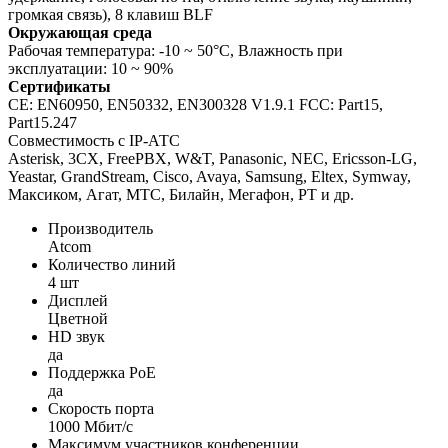
громкая связь), 8 клавиш BLF
Окружающая среда
Рабочая температура: -10 ~ 50°C, Влажность при
эксплуатации: 10 ~ 90%
Сертификаты
CE: EN60950, EN50332, EN300328 V1.9.1 FCC: Part15,
Part15.247
Совместимость с IP-АТС
Asterisk, 3CX, FreePBX, W&T, Panasonic, NEC, Ericsson-LG,
Yeastar, GrandStream, Cisco, Avaya, Samsung, Eltex, Symway,
Максиком, Агат, МТС, Билайн, Мегафон, РТ и др.
Производитель
Atcom
Количество линий
4 шт
Дисплей
Цветной
HD звук
да
Поддержка PoE
да
Скорость порта
1000 Мбит/с
Максимум участников конференции