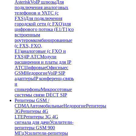
Asterisk
VoIP шлюзы
Для
подключения аналоговых
телефонов и УАТС (с
FXS)
Для подключения
городской сети (с FXO)
для
цифрового потока (E1/T1)
со
встроенным
роутером
комбинированные
(c FXS, FXO,
E1)
аналоговые (с FXO и
FXS)
IP АТС
Модули
расширения и платы для IP
АТС
Цифровые
Офисные
с
GSM
Недорогие
VoIP SIP
адаптеры
IP конференц-связь
и
спикерфоны
Микросотовые
системы связи DECT SIP
Репитеры GSM /
CDMA
Автомобильные
Недорогие
Репитеры
3G
Репитеры 4G
LTE
Репитеры 3G 4G
сигнала для дачи
Усилители-
репитеры GSM 900
МГц
Усилители-репитеры