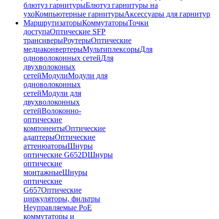
блютуз гарнитуры
Блютуз гарнитуры на
ухо
Компьютерные гарнитуры
Аксессуары для гарнитур
Маршрутизаторы
Коммутаторы
Точки
доступа
Оптические SFP
трансиверы
Роутеры
Оптические
медиаконвертеры
Мультиплексоры
Для
одноволоконных сетей
Для
двухволоконых
сетей
Модули
Модули для
одноволоконных
сетей
Модули для
двухволоконных
сетей
Волоконно-
оптические
компоненты
Оптические
адаптеры
Оптические
аттенюаторы
Шнуры
оптические G652D
Шнуры
оптические
монтажные
Шнуры
оптические
G657
Оптические
циркуляторы, фильтры
Неуправляемые PoE
коммутаторы и