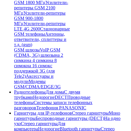
GSM 1800 МГц
Усилители-
репитеры GSM 2100
МГц
Усилители-репитеры
GSM 900-1800
МГц
Усилители-репитеры
LTE 4G 2600
Стационарные
GSM телефоны
Антенны,
ответвители, сплиттеры и
т.д. (gsm)
GSM шлюзы
VoIP GSM
(CDMA, 3G) шлюзы
на 2
симки
на 4 симки
на 8
симок
на 16 симок
с
поддержкой 3G (для
Tele2)
Аксессуары и
модули
Модемы
GSM/CDMA/EDGE/3G
Радиотелефоны
Для дома
С двумя
трубками
Недорогие
DECT
Проводные
телефоны
Системы записи телефонных
разговоров
Телефония PANASONIC
Гарнитуры для IP-телефонов
Стерео гарнитуры
Моно
гарнитуры
Беспроводные гарнитуры (DECT)
На одно
ухо
Стерео гарнитуры
Для
компьютера
Недорогие
Bluetooth гарнитуры
Стерео