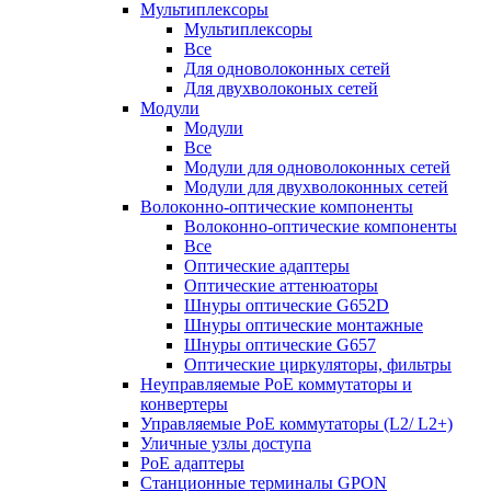
Мультиплексоры
Мультиплексоры
Все
Для одноволоконных сетей
Для двухволоконых сетей
Модули
Модули
Все
Модули для одноволоконных сетей
Модули для двухволоконных сетей
Волоконно-оптические компоненты
Волоконно-оптические компоненты
Все
Оптические адаптеры
Оптические аттенюаторы
Шнуры оптические G652D
Шнуры оптические монтажные
Шнуры оптические G657
Оптические циркуляторы, фильтры
Неуправляемые PoE коммутаторы и
конвертеры
Управляемые PoE коммутаторы (L2/ L2+)
Уличные узлы доступа
PoE адаптеры
Станционные терминалы GPON