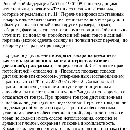
Российской Федерации №55 от 19.01.98. с последующими
изменениями, являются «Технически сложные товары»,
которые определены в п. 11 «Перечня непродовольственных
товаров надлежащего качества, не подлежащих возврату или
обмену на аналогичный товар других размера, формы,
габарита, фасона, расцветки или комплектации». Обязательно
уточните, не попал ли приобретенный вами товар в данный
перечень (можно сделать ссылку на полный текст перечня), по
которому возврат не производится.
Порядок осуществления
возврата товара надлежащего
качества, купленного в нашем интернет-магазине с
доставкой, гражданами
, в определении ФЗ «О защите прав
потребителей» определен в «Правилах продажи товаров
дистанционным способом», утвержденных Постановлением
Правительства РФ от 27.09.2007 г. №612. Согласно п. 21
Правил, при осуществлении покупки дистанционным
способом вы имеете право в течение 7-и дней после доставки
отказаться от товара. При продаже товаров дистанционным
способом, не действует вышеуказанный Перечень товаров, не
подлежащих обмену и возврату. При этом обязательным
условием является обеспечение полной сохранности товара:
товар не должен иметь следов использования, сохранены
ярлыки и пломбы, сохранена упаковка и комплектность.
Кроме того, нельзя вернуть товар, изготовленный на заказ (по