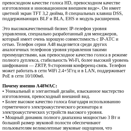
превосходном качестве голоса HD, превосходном качестве
изготовления и инновационном внешнем виде». Он имеет
цветной экран TFT 3,2 дюйма, 8 специальных клавиш DSS,
поддерживающих BLF и BLA, EHS и модуль расширения.
Это высококачественный бизнес IP-телефон уровня
управления, специально разработанный для менеджеров,
который имеет очень хорошую совместимость с IP-АТС и
сетью. Телефон серии A48 выделяется среди других
аналогичных телефонов уровня управления такими
преимуществами, как превосходное качество голоса в режиме
полного дуплекса, стабильность Wi-Fi, более высокий уровень
шифрования — ZRTP, 9-сторонняя конференц-связь. Телефон
может работать в сети WiFi 2.4+5Ггц и в LAN, поддерживает
PoE в сети 10/100мб.
Почему именно A48WAC:
• Уникальный и элегантный дизайн, изысканное мастерство
изготовления, превосходный внешний вид.
• Более высокое качество голоса благодаря использованию
герметичного электроакустического резонатора и
электроакустических устройств высокого уровня.
• Мощный динамик полного диапазона мощностью 3 Вт и
большой размер звуковой полости обеспечивают
пользователям великолепные звуковые ощущения, что