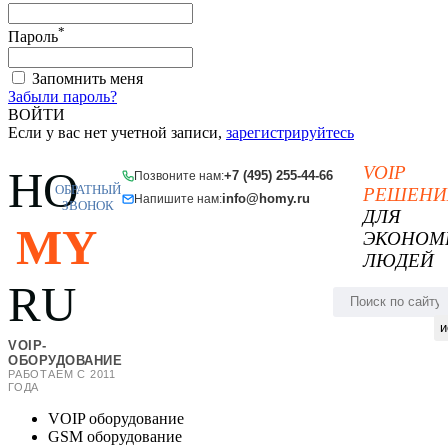
*
Пароль
Запомнить меня
Забыли пароль?
ВОЙТИ
Если у вас нет учетной записи,
зарегистрируйтесь
VOIP
HO
+7 (495) 255-44-66
Позвоните нам:
ОБРАТНЫЙ
РЕШЕНИ
info@homy.ru
Напишите нам:
ЗВОНОК
ДЛЯ
MY
ЭКОНОМ
ЛЮДЕЙ
RU
и
VOIP-
ОБОРУДОВАНИЕ
РАБОТАЕМ С 2011
ГОДА
VOIP оборудование
GSM оборудование