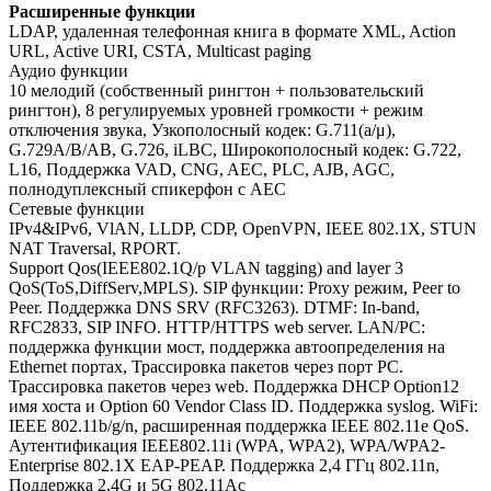
Расширенные функции
LDAP, удаленная телефонная книга в формате XML, Action
URL, Active URI, CSTA, Multicast paging
Аудио функции
10 мелодий (собственный рингтон + пользовательский
рингтон), 8 регулируемых уровней громкости + режим
отключения звука, Узкополосный кодек: G.711(a/μ),
G.729A/B/AB, G.726, iLBC, Широкополосный кодек: G.722,
L16, Поддержка VAD, CNG, AEC, PLC, AJB, AGC,
полнодуплексный спикерфон с AEC
Сетевые функции
IPv4&IPv6, VlAN, LLDP, CDP, OpenVPN, IEEE 802.1X, STUN
NAT Traversal, RPORT.
Support Qos(IEEE802.1Q/p VLAN tagging) and layer 3
QoS(ToS,DiffServ,MPLS). SIP функции: Proxy режим, Peer to
Peer. Поддержка DNS SRV (RFC3263). DTMF: In-band,
RFC2833, SIP INFO. HTTP/HTTPS web server. LAN/PC:
поддержка функции мост, поддержка автоопределения на
Ethernet портах, Трассировка пакетов через порт PC.
Трассировка пакетов через web. Поддержка DHCP Option12
имя хоста и Option 60 Vendor Class ID. Поддержка syslog. WiFi:
IEEE 802.11b/g/n, расширенная поддержка IEEE 802.11e QoS.
Аутентификация IEEE802.11i (WPA, WPA2), WPA/WPA2-
Enterprise 802.1X EAP-PEAP. Поддержка 2,4 ГГц 802.11n,
Поддержка 2,4G и 5G 802.11Ac