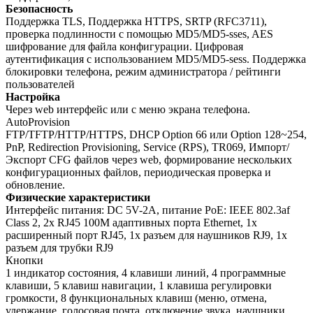
Безопасность
Поддержка TLS, Поддержка HTTPS, SRTP (RFC3711),
проверка подлинности с помощью MD5/MD5-sses, AES
шифрование для файла конфигурации. Цифровая
аутентификация с использованием MD5/MD5-sess. Поддержка
блокировки телефона, режим администратора / рейтинги
пользователей
Настройка
Через web интерфейс или с меню экрана телефона.
AutoProvision
FTP/TFTP/HTTP/HTTPS, DHCP Option 66 или Option 128~254,
PnP, Redirection Provisioning, Service (RPS), TR069, Импорт/
Экспорт CFG файлов через web, формирование нескольких
конфигурационных файлов, периодическая проверка и
обновление.
Физические характеристики
Интерфейс питания: DC 5V-2A, питание PoE: IEEE 802.3af
Class 2, 2x RJ45 100M адаптивных порта Ethernet, 1x
расширенный порт RJ45, 1x разъем для наушников RJ9, 1x
разъем для трубки RJ9
Кнопки
1 индикатор состояния, 4 клавиши линий, 4 программные
клавиши, 5 клавиш навигации, 1 клавиша регулировки
громкости, 8 функциональных клавиш (меню, отмена,
удержание, голосовая почта, отключение звука, наушники,