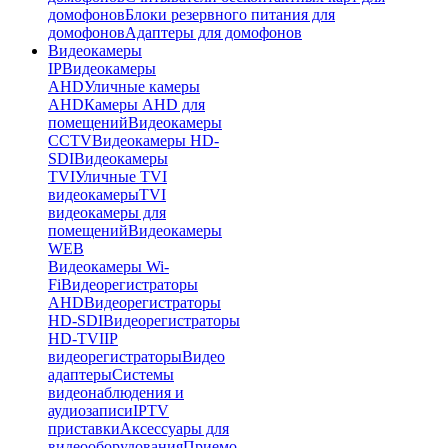
домофонов
Блоки резервного питания для
домофонов
Адаптеры для домофонов
Видеокамеры
IP
Видеокамеры
AHD
Уличные камеры
AHD
Камеры AHD для
помещений
Видеокамеры
CCTV
Видеокамеры HD-
SDI
Видеокамеры
TVI
Уличные TVI
видеокамеры
TVI
видеокамеры для
помещений
Видеокамеры
WEB
Видеокамеры Wi-
Fi
Видеорегистраторы
AHD
Видеорегистраторы
HD-SDI
Видеорегистраторы
HD-TVI
IP
видеорегистраторы
Видео
адаптеры
Системы
видеонаблюдения и
аудиозаписи
IPTV
приставки
Аксессуары для
видеооборудования
Приемо-