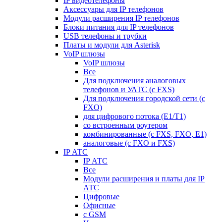
IP видеотелефоны
Аксессуары для IP телефонов
Модули расширения IP телефонов
Блоки питания для IP телефонов
USB телефоны и трубки
Платы и модули для Asterisk
VoIP шлюзы
VoIP шлюзы
Все
Для подключения аналоговых
телефонов и УАТС (с FXS)
Для подключения городской сети (с
FXO)
для цифрового потока (E1/T1)
со встроенным роутером
комбинированные (c FXS, FXO, E1)
аналоговые (с FXO и FXS)
IP АТС
IP АТС
Все
Модули расширения и платы для IP
АТС
Цифровые
Офисные
с GSM