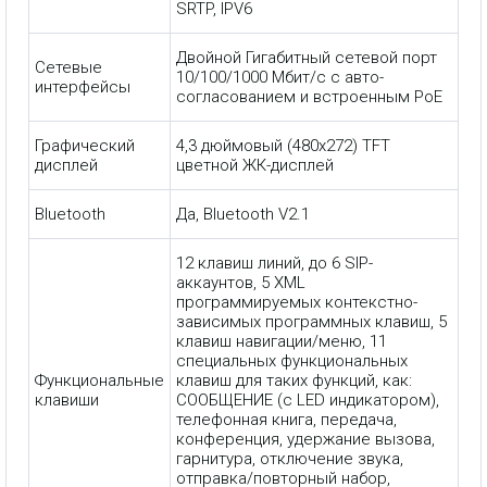
SRTP, IPV6
Двойной Гигабитный сетевой порт
Сетевые
10/100/1000 Мбит/с с авто-
интерфейсы
согласованием и встроенным PoE
Графический
4,3 дюймовый (480x272) TFT
дисплей
цветной ЖК-дисплей
Bluetooth
Да, Bluetooth V2.1
12 клавиш линий, до 6 SIP-
аккаунтов, 5 XML
программируемых контекстно-
зависимых программных клавиш, 5
клавиш навигации/меню, 11
специальных функциональных
Функциональные
клавиш для таких функций, как:
клавиши
СООБЩЕНИЕ (с LED индикатором),
телефонная книга, передача,
конференция, удержание вызова,
гарнитура, отключение звука,
отправка/повторный набор,