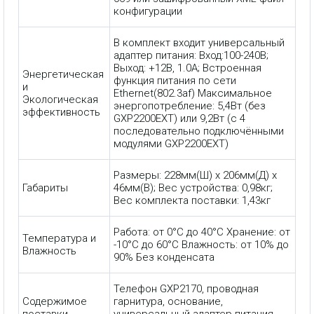
конфигурации
В комплект входит универсальный
адаптер питания: Вход:100-240В;
Выход: +12В, 1.0A; Встроенная
Энергетическая
функция питания по сети
и
Ethernet(802.3af) Максимальное
Экологическая
энергопотребление: 5,4Вт (без
эффективность
GXP2200EXT) или 9,2Вт (с 4
последовательно подключёнными
модулями GXP2200EXT)
Размеры: 228мм(Ш) x 206мм(Д) x
Габариты
46мм(В); Вес устройства: 0,98кг;
Вес комплекта поставки: 1,43кг
Работа: от 0°C до 40°C Хранение: от
Температура и
-10°C до 60°C Влажность: от 10% до
Влажность
90% Без конденсата
Телефон GXP2170, проводная
Содержимое
гарнитура, основание,
поставки
универсальный адаптер питания,