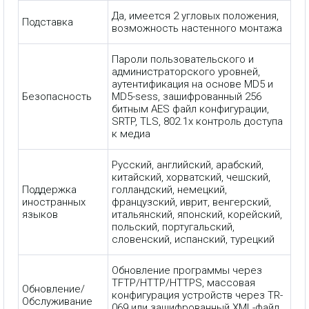
Да, имеется 2 угловых положения,
Подставка
возможность настенного монтажа
Пароли пользовательского и
администраторского уровней,
аутентификация на основе MD5 и
Безопасность
MD5-sess, зашифрованный 256
битным AES файл конфигурации,
SRTP, TLS, 802.1x контроль доступа
к медиа
Русский, английский, арабский,
китайский, хорватский, чешский,
Поддержка
голландский, немецкий,
иностранных
французский, иврит, венгерский,
языков
итальянский, японский, корейский,
польский, португальский,
словенский, испанский, турецкий
Обновление программы через
TFTP/HTTP/HTTPS, массовая
Обновление/
конфигурация устройств через TR-
Обслуживание
069 или зашифрованный XML-файл