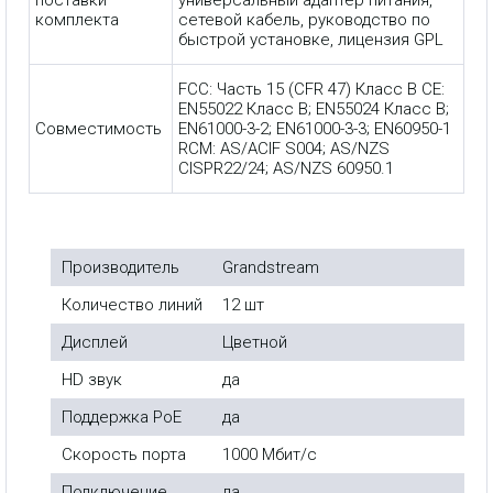
комплекта
сетевой кабель, руководство по
быстрой установке, лицензия GPL
FCC: Часть 15 (CFR 47) Класс B CE:
EN55022 Класс B; EN55024 Класс B;
Совместимость
EN61000-3-2; EN61000-3-3; EN60950-1
RCM: AS/ACIF S004; AS/NZS
CISPR22/24; AS/NZS 60950.1
Производитель
Grandstream
Количество линий
12 шт
Дисплей
Цветной
HD звук
да
Поддержка PoE
да
Скорость порта
1000 Мбит/с
Подключение
да