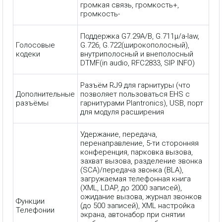
громкая связь, громкость+,
громкость-
Поддержка G7.29A/B, G.711μ/a-law,
Голосовые
G.726, G.722(широкополосный),
кодеки
внутриполосный и внеполосный
DTMF(in audio, RFC2833, SIP INFO)
Разъём RJ9 для гарнитуры (что
Дополнительные
позволяет пользоваться EHS с
разъёмы
гарнитурами Plantronics), USB, порт
для модуля расширения
Удержание, передача,
перенаправление, 5-ти сторонняя
конференция, парковка вызова,
захват вызова, разделение звонка
(SCA)/передача звонка (BLA),
загружаемая телефонная книга
(XML, LDAP, до 2000 записей),
ожидание вызова, журнал звонков
Функции
(до 500 записей), XML настройка
Телефонии
экрана, автонабор при снятии