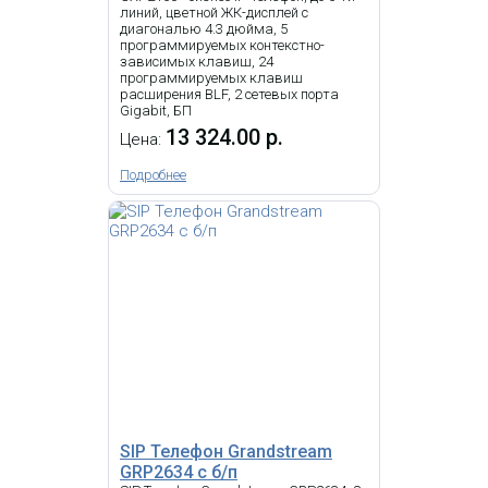
линий, цветной ЖК-дисплей с
диагональю 4.3 дюйма, 5
программируемых контекстно-
-
NEW
i
зависимых клавиш, 24
программируемых клавиш
расширения BLF, 2 сетевых порта
D713 это устройство начального
Gigabit, БП
уровня с уникальным дизайном
для профессионального мира
13 324.00 р.
Цена:
VoIP-телефонии. Доступный в
черном цвете, он идеально
Подробнее
вписывается в любую рабочую
среду, сочетая в себе новейшие
технологии и лучшее качество
передачи голоса по
непревзойденной цене. Цветной
дисплей с высоким разрешением
предлагает гибкое решение для
IP Телефон Snom D150RU
маркировки SmartLabel для 4
свободно программируемых
светодиодных функциональных
клавиш. D713 оснащен
гигабитным коммутатором с
7 283.55 р.
Цена:
поддержкой PoE.
КУПИТЬ
SIP Телефон Grandstream
GRP2634 с б/п