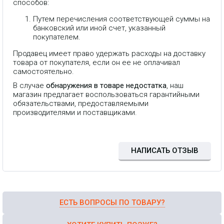
способов:
Путем перечисления соответствующей суммы на
банковский или иной счет, указанный
покупателем.
Продавец имеет право удержать расходы на доставку
товара от покупателя, если он ее не оплачивал
самостоятельно.
В случае
обнаружения в товаре недостатка
, наш
магазин предлагает воспользоваться гарантийными
обязательствами, предоставляемыми
IP телефон Fanvil V61G, 4 SIP
производителями и поставщиками.
линии, HD звук, 2 порта 1 Гбит/
сек, цветной экран 2.4" (320x240),
поддержка PoE, умные DSS
клавиши, БП в комплекте
НАПИСАТЬ ОТЗЫВ
ЕСТЬ ВОПРОСЫ ПО ТОВАРУ?