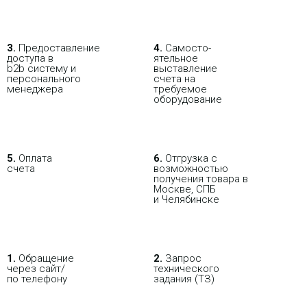
3.
Пре­до­ста­вле­ние
4.
Само­сто­-
доступа в
ятель­ное
b2b систему и
выставление
персо­нального
счета на
мене­джера
требуемое
оборудование
5.
Оплата
6.
Отгрузка с
счета
возможностью
получения товара в
Москве, СПБ
и Челябинске
1.
Обращение
2.
Запрос
через сайт/
технического
по телефону
задания (ТЗ)