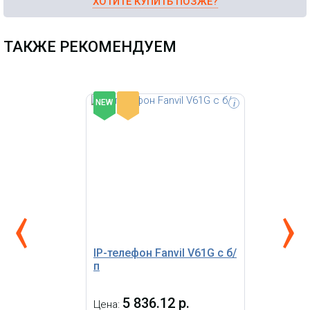
ХОТИТЕ КУПИТЬ ПОЗЖЕ?
ТАКЖЕ РЕКОМЕНДУЕМ
-
NEW
i
SIP телефон Fanvil V62G, 12 SIP-
линий, цветной экран с
диагональю 2.8", Opus+IPV6, 15
DSS-клавиш, 2 гигабитных порта,
встроенный PoE, 6-сторонняя
локальная конференция, HD звук,
исполнение в двух цветах: черный,
белый, БП
IP-телефон Fanvil V61G с б/
п
5 836.12 р.
Цена: