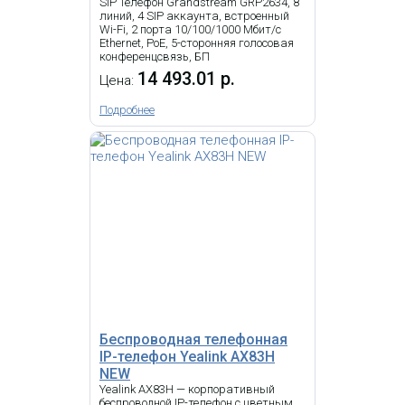
SIP Телефон Grandstream GRP2634, 8
-
NEW
линий, 4 SIP аккаунта, встроенный
i
Wi-Fi, 2 порта 10/100/1000 Мбит/с
Ethernet, PoE, 5-сторонняя голосовая
IP-телефон Snom D862, 5-
конференцсвязь, БП
дюймовый цветной TFT-дисплей с
14 493.01 р.
разрешением 1280 x 720 пикселей,
Цена:
8 программируемых
функциональных клавиш,
Подробнее
Высокоскоростное подключение по
USB 2.0
IP Телефон Snom D713
9 849.30 р.
Цена:
22 387.12
р.
Беспроводная телефонная
КУПИТЬ
IP-телефон Yealink AX83H
NEW
-
Yealink AX83H — корпоративный
NEW
i
беспроводной IP-телефон с цветным