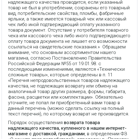
надлежащего качества проводится, если указанный
товар не был в употреблении, сохранены его товарный
вид, потребительские свойства, пломбы, фабричные
ярлыки, а также имеется товарный чек или кассовый
чек либо иной подтверждающий оплату указанного
товара документ. Отсутствие у потребителя товарного
чека или кассового чека либо иного подтверждающего
оплату товара документа не лишает его возможности
ссылаться на свидетельские показания.» Обращаем
внимание, что основным ассортиментом нашего
магазина, согласно Постановлению Правительства
Российской Федерации №55 от 19.01.98. с
последующими изменениями, являются «Технически
сложные товары», которые определены в п. 11
«Перечня непродовольственных товаров надлежащего
качества, не подлежащих возврату или обмену на
аналогичный товар других размера, формы, габарита,
фасона, расцветки или комплектации». Обязательно
уточните, не попал ли приобретенный вами товар в
данный перечень (можно сделать ссылку на полный
текст перечня), по которому возврат не производится.
Порядок осуществления
возврата товара
надлежащего качества, купленного в нашем интернет-
магазине с доставкой, гражданами
, в определении ФЗ