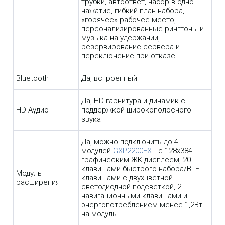
трубки, автоответ, набор в одно
нажатие, гибкий план набора,
«горячее» рабочее место,
персонализированные рингтоны и
музыка на удержании,
резервирование сервера и
переключение при отказе
Bluetooth
Да, встроенный
Да, HD гарнитура и динамик с
HD-Аудио
поддержкой широкополосного
звука
Да, можно подключить до 4
модулей
GXP2200EXT
с 128х384
графическим ЖК-дисплеем, 20
клавишами быстрого набора/BLF
Модуль
клавишами с двухцветной
расширения
светодиодной подсветкой, 2
навигационными клавишами и
энергопотреблением менее 1,2Вт
на модуль.