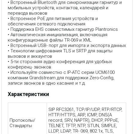
• Встроенный Bluetooth для синхронизации гарнитур и
мобильных устройств, контактов, календарей и
перевода вызовов
• Встроенное PoE для питания устройств и
обеспечения сетевого подключения
• Поддержка EHS совместимых гарнитур Plantronics
• Автоматическая инициализация, включающая
конфигурационные файлы TR-069 и XML
• Встроенный USB- порт для импорта и экспорта данных
• Технологии шифрования TLS и SRTP для защиты
вызовов и аккаунтов
• 5-ти сторонняя аудио конференция для удобных
конференц- звонков
• Используйте совместно с IP-АТС серии UCM6100
компании Grandstream для поддержки Zero-Config,
записи звонков в одно касание и т.д.
Характеристики
SIP RFC3261, TCP/IP/UDP, RTP/RTCP,
HTTP/HTTPS, ARP, ICMP, DNS(A
Протоколы/
record, SRV, NAPTR), DHCP, PPPoE,
Стандарты
TELNET, TFTP, NTP, STUN, SIMPLE,
LLDP, LDAP, TR- 069, 802.1x, TLS,