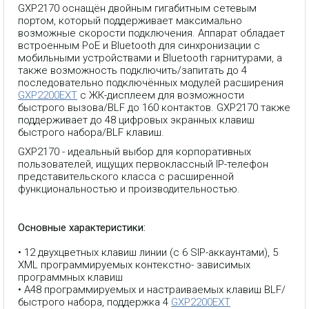
GXP2170 оснащён двойным гигабитным сетевым
портом, который поддерживает максимально
возможные скорости подключения. Аппарат обладает
встроенным PoE и Bluetooth для синхронизации с
мобильными устройствами и Bluetooth гарнитурами, а
также возможность подключить/запитать до 4
последовательно подключённых модулей расширения
GXP2200EXT
с ЖК-дисплеем для возможности
быстрого вызова/BLF до 160 контактов. GXP2170 также
поддерживает до 48 цифровых экранных клавиш
быстрого набора/BLF клавиш.
GXP2170 - идеальный выбор для корпоративных
пользователей, ищущих первоклассный IP-телефон
представительского класса с расширенной
функциональностью и производительностью.
Основные характеристики:
• 12 двухцветных клавиш линии (с 6 SIP-аккаунтами), 5
XML программируемых контекстно- зависимых
программных клавиш
• А48 программируемых и настраиваемых клавиш BLF/
быстрого набора, поддержка 4
GXP2200EXT