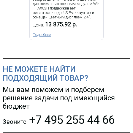
дисплеем и встроенным модулем Wi-
Fi. AX83H поддерживает
регистрацию до 4 SIP-аккаунтов и
оснащен цветным дисплеем 2,4''.
13 875.92 р.
Цена:
Подробнее
IP-телефон Snom D862
НЕ МОЖЕТЕ НАЙТИ
ПОДХОДЯЩИЙ ТОВАР?
19 449.93 р.
Цена:
20
Мы вам поможем и подберем
596.15 р.
решение задачи под имеющийся
КУПИТЬ
бюджет
+7 495 255 44 66
Звоните: