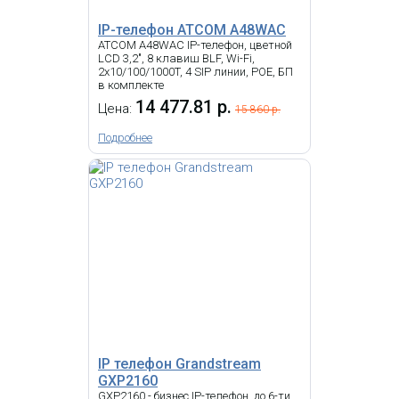
КУПИТЬ
IP-телефон ATCOM A48WAC
ATCOM A48WAC IP-телефон, цветной
LCD 3,2", 8 клавиш BLF, Wi-Fi,
2x10/100/1000T, 4 SIP линии, POE, БП
-
i
в комплекте
14 477.81 р.
Snom D150RU - IP телефон, 2
Цена:
15 860 р.
линии, 2 порта Ethernet,
Поддержка PoE, HD звук, RJ9, PoE,
Подробнее
USB
IP-телефон Grandstream
GRP2670 с б/п
23 149.91 р.
Цена:
IP телефон Grandstream
КУПИТЬ
GXP2160
GXP2160 - бизнес IP-телефон, до 6-ти