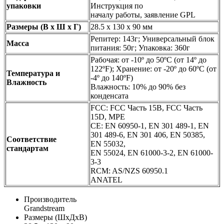
упаковки
Инструкция по
началу работы, заявление GPL
Размеры (В x Ш x Г)
28.5 x 130 x 90 мм
Репитер: 143г; Универсальный блок
Масса
питания: 50г; Упаковка: 360г
Рабочая: от -10º до 50ºC (от 14º до
122ºF); Хранение: от -20º до 60ºC (от
Температура и
-4º до 140ºF)
Влажность
Влажность: 10% до 90% без
конденсата
FCC: FCC Часть 15B, FCC Часть
15D, MPE
CE: EN 60950-1, EN 301 489-1, EN
301 489-6, EN 301 406, EN 50385,
Соответствие
EN 55032,
стандартам
EN 55024, EN 61000-3-2, EN 61000-
3-3
RCM: AS/NZS 60950.1
ANATEL
Производитель
Grandstream
Размеры (ШxДxВ)