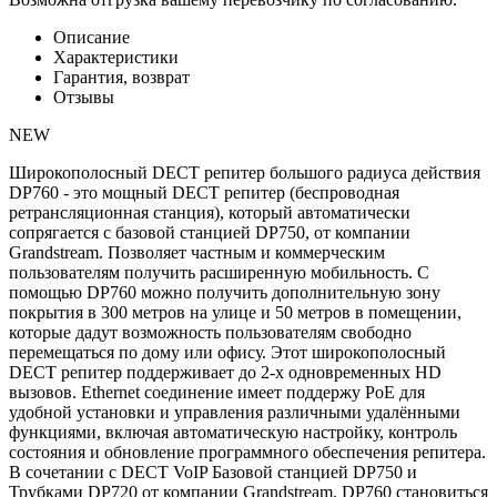
Описание
Характеристики
Гарантия, возврат
Отзывы
NEW
Широкополосный DECT репитер большого радиуса действия
DP760 - это мощный DECT репитер (беспроводная
ретрансляционная станция), который автоматически
сопрягается с базовой станцией DP750, от компании
Grandstream. Позволяет частным и коммерческим
пользователям получить расширенную мобильность. С
помощью DP760 можно получить дополнительную зону
покрытия в 300 метров на улице и 50 метров в помещении,
которые дадут возможность пользователям свободно
перемещаться по дому или офису. Этот широкополосный
DECT репитер поддерживает до 2-х одновременных HD
вызовов. Ethernet соединение имеет поддержу PoE для
удобной установки и управления различными удалёнными
функциями, включая автоматическую настройку, контроль
состояния и обновление программного обеспечения репитера.
В сочетании с DECT VoIP Базовой станцией DP750 и
Трубками DP720 от компании Grandstream, DP760 становиться