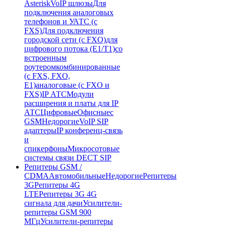
Asterisk
VoIP шлюзы
Для
подключения аналоговых
телефонов и УАТС (с
FXS)
Для подключения
городской сети (с FXO)
для
цифрового потока (E1/T1)
со
встроенным
роутером
комбинированные
(c FXS, FXO,
E1)
аналоговые (с FXO и
FXS)
IP АТС
Модули
расширения и платы для IP
АТС
Цифровые
Офисные
с
GSM
Недорогие
VoIP SIP
адаптеры
IP конференц-связь
и
спикерфоны
Микросотовые
системы связи DECT SIP
Репитеры GSM /
CDMA
Автомобильные
Недорогие
Репитеры
3G
Репитеры 4G
LTE
Репитеры 3G 4G
сигнала для дачи
Усилители-
репитеры GSM 900
МГц
Усилители-репитеры