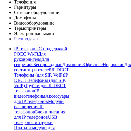
Телефония
Гарнитуры
Сетевое оборудование
Домофоны
Видеооборудование
Термопринтеры
Электронные замки
Распродажа
IP телефоны
С поддержкой
POE
C Wi-Fi
Для
руководителя
Для
секретаря
Беспроводные
Домашние
Офисные
Недорогие
Дл
гостиниц и отелей
IP DECT
Телефоны (для SIP, VoIP)
IP
DECT Телефоны (для SIP,
VoIP)
Трубки для IP DECT
телефонов
IP
видеотелефоны
Аксессуары
для IP телефонов
Модули
расширения IP
телефонов
Блоки питания
для IP телефонов
USB
телефоны и трубки
Платы и модули для