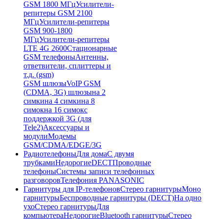
GSM 1800 МГц
Усилители-
репитеры GSM 2100
МГц
Усилители-репитеры
GSM 900-1800
МГц
Усилители-репитеры
LTE 4G 2600
Стационарные
GSM телефоны
Антенны,
ответвители, сплиттеры и
т.д. (gsm)
GSM шлюзы
VoIP GSM
(CDMA, 3G) шлюзы
на 2
симки
на 4 симки
на 8
симок
на 16 симок
с
поддержкой 3G (для
Tele2)
Аксессуары и
модули
Модемы
GSM/CDMA/EDGE/3G
Радиотелефоны
Для дома
С двумя
трубками
Недорогие
DECT
Проводные
телефоны
Системы записи телефонных
разговоров
Телефония PANASONIC
Гарнитуры для IP-телефонов
Стерео гарнитуры
Моно
гарнитуры
Беспроводные гарнитуры (DECT)
На одно
ухо
Стерео гарнитуры
Для
компьютера
Недорогие
Bluetooth гарнитуры
Стерео