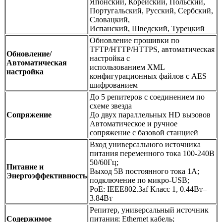
Японский, Корейский, Польский,
Португальский, Русский, Сербский,
Словацкий,
Испанский, Шведский, Турецкий
Обновление прошивки по
TFTP/HTTP/HTTPS, автоматическая
Обновление/
настройка с
Автоматическая
использованием XML
настройка
конфигурационных файлов с AES
шифрованием
До 5 репитеров с соединением по
схеме звезда
Сопряжение
До двух параллельных HD вызовов
Автоматическое и ручное
сопряжение с базовой станцией
Вход универсального источника
питания переменного тока 100-240В
50/60Гц;
Питание и
Выход 5В постоянного тока 1A;
Энергоэффективность
подключение по микро-USB;
PoE: IEEE802.3af Класс 1, 0.44Вт–
3.84Вт
Репитер, универсальный источник
Содержимое
питания; Ethernet кабель;