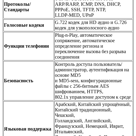
Протоколы/
ARP/RARP, ICMP, DNS, DHCP,
Стандарты
PPPoE, SSH, TFTP, NTP,
LLDP-MED, UPnP
G.722 кодек для HD аудио и G.726
Голосовые кодеки
кодек для узкополосного аудио
Plug-n-Play, автоматическое
сопряжение, автоматическое
Функции телефонии
определение региона и
переключение вызова без разрыва
соединения
Контроль доступа пользователь/
администратор, аутентификация на
основе MD5
Безопасность
и MD5-sess, конфигурационные
файлы с 256-битным AES
шифрованием, HTTPS,
802.1x управление доступом к среде
Арабский, Китайский упрощённый,
Китайский традиционный,
Чешский,
Голландский, Английский,
Французский, Немецкий, Иврит,
Языковая поддержка
Итальянский,