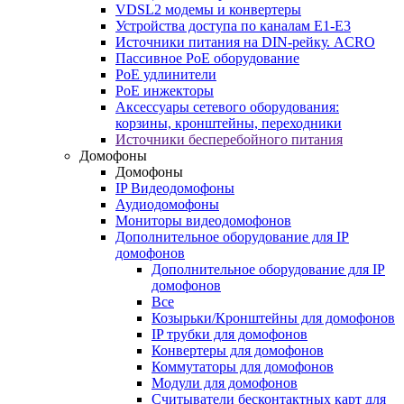
VDSL2 модемы и конвертеры
Устройства доступа по каналам E1-E3
Источники питания на DIN-рейку. ACRO
Пассивное PoE оборудование
PoE удлинители
PoE инжекторы
Аксессуары сетевого оборудования:
корзины, кронштейны, переходники
Источники бесперебойного питания
Домофоны
Домофоны
IP Видеодомофоны
Аудиодомофоны
Мониторы видеодомофонов
Дополнительное оборудование для IP
домофонов
Дополнительное оборудование для IP
домофонов
Все
Козырьки/Кронштейны для домофонов
IP трубки для домофонов
Конвертеры для домофонов
Коммутаторы для домофонов
Модули для домофонов
Считыватели бесконтактных карт для