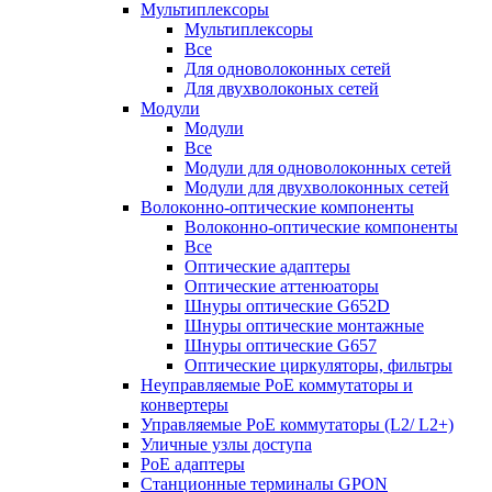
Мультиплексоры
Мультиплексоры
Все
Для одноволоконных сетей
Для двухволоконых сетей
Модули
Модули
Все
Модули для одноволоконных сетей
Модули для двухволоконных сетей
Волоконно-оптические компоненты
Волоконно-оптические компоненты
Все
Оптические адаптеры
Оптические аттенюаторы
Шнуры оптические G652D
Шнуры оптические монтажные
Шнуры оптические G657
Оптические циркуляторы, фильтры
Неуправляемые PoE коммутаторы и
конвертеры
Управляемые PoE коммутаторы (L2/ L2+)
Уличные узлы доступа
PoE адаптеры
Станционные терминалы GPON