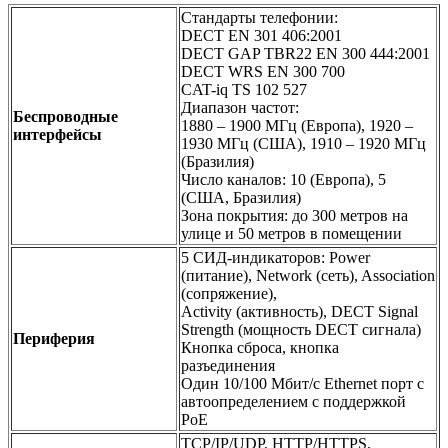
Стандарты телефонии:
DECT EN 301 406:2001
DECT GAP TBR22 EN 300 444:2001
DECT WRS EN 300 700
CAT-iq TS 102 527
Диапазон частот:
Беспроводные
1880 – 1900 МГц (Европа), 1920 –
интерфейсы
1930 МГц (США), 1910 – 1920 МГц
(Бразилия)
Число каналов: 10 (Европа), 5
(США, Бразилия)
Зона покрытия: до 300 метров на
улице и 50 метров в помещении
5 СИД-индикаторов: Power
(питание), Network (сеть), Association
(сопряжение),
Activity (активность), DECT Signal
Strength (мощность DECT сигнала)
Периферия
Кнопка сброса, кнопка
разъединения
Один 10/100 Мбит/с Ethernet порт с
автоопределением с поддержкой
PoE
TCP/IP/UDP, HTTP/HTTPS,