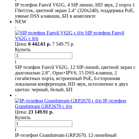
IP телефон Fanvil V61G, 4 SIP линии, HD звук, 2 порта 1
Гбит/сек, цветной экран 2.4" (320x240), поддержка PoE,
умные DSS клавиши, БП в комплекте
NEW
-
SIP телефон Fanvil
V62G с б/п
Цена:
6 442.61 р.
7 549.75 р.
Купить
i
SIP телефон Fanvil V62G, 12 SIP-линий, цветной экран с
диагональю 2.8", Opus+IPV6, 15 DSS-клавиш, 2
гигабитных порта, встроенный PoE, 6-сторонняя
локальная конференция, HD звук, исполнение в двух
цветах: черный, белый, БП
-
IP-телефон
Grandstream GRP2670 с б/п
Цена:
23 149.91 р.
Купить
i
IP-телефон Grandstream GRP2670, 12-линейный