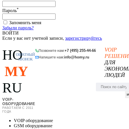
*
Пароль
Запомнить меня
Забыли пароль?
ВОЙТИ
Если у вас нет учетной записи,
зарегистрируйтесь
VOIP
HO
+7 (495) 255-44-66
Позвоните нам:
ОБРАТНЫЙ
РЕШЕНИ
info@homy.ru
Напишите нам:
ЗВОНОК
ДЛЯ
MY
ЭКОНОМ
ЛЮДЕЙ
RU
и
VOIP-
ОБОРУДОВАНИЕ
РАБОТАЕМ С 2011
ГОДА
VOIP оборудование
GSM оборудование