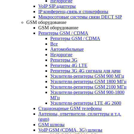
Недорогие
VoIP SIP адаптеры
IP конференц-связь и спикерфоны
Микросотовые системы связи DECT SIP
GSM оборудование
GSM оборудование
Репитеры GSM / CDMA
Репитеры GSM / CDMA
Все
Автомобильные
Недорогие
Репитеры 3G
Репитеры 4G LTE
Репитеры 3G 4G сигнала для дачи
Усилители-репитеры GSM 900 МГц
Усилители-репитеры GSM 1800 МГц
Усилители-репитеры GSM 2100 МГц
Усилители-репитеры GSM 900-1800
МГц
Усилители-репитеры LTE 4G 2600
Стационарные GSM телефоны
Антенны, ответвители, сплиттеры и т.д.
(gsm)
GSM шлюзы
VoIP GSM (CDMA, 3G) шлюзы