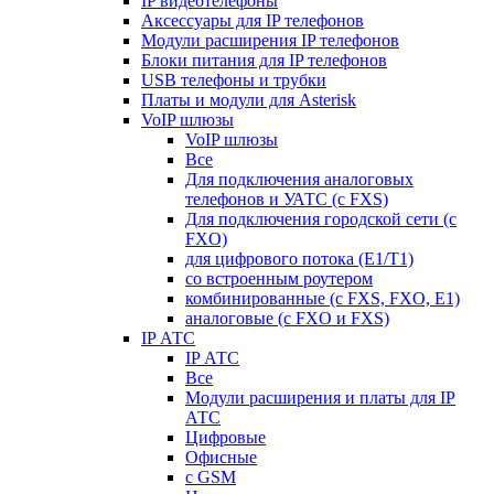
IP видеотелефоны
Аксессуары для IP телефонов
Модули расширения IP телефонов
Блоки питания для IP телефонов
USB телефоны и трубки
Платы и модули для Asterisk
VoIP шлюзы
VoIP шлюзы
Все
Для подключения аналоговых
телефонов и УАТС (с FXS)
Для подключения городской сети (с
FXO)
для цифрового потока (E1/T1)
со встроенным роутером
комбинированные (c FXS, FXO, E1)
аналоговые (с FXO и FXS)
IP АТС
IP АТС
Все
Модули расширения и платы для IP
АТС
Цифровые
Офисные
с GSM