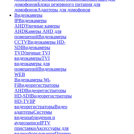
домофонов
Блоки резервного питания для
домофонов
Адаптеры для домофонов
Видеокамеры
IP
Видеокамеры
AHD
Уличные камеры
AHD
Камеры AHD для
помещений
Видеокамеры
CCTV
Видеокамеры HD-
SDI
Видеокамеры
TVI
Уличные TVI
видеокамеры
TVI
видеокамеры для
помещений
Видеокамеры
WEB
Видеокамеры Wi-
Fi
Видеорегистраторы
AHD
Видеорегистраторы
HD-SDI
Видеорегистраторы
HD-TVI
IP
видеорегистраторы
Видео
адаптеры
Системы
видеонаблюдения и
аудиозаписи
IPTV
приставки
Аксессуары для
видеооборудования
Приемо-