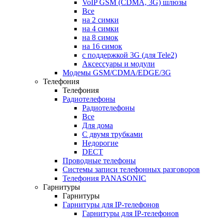
VoIP GSM (CDMA, 3G) шлюзы
Все
на 2 симки
на 4 симки
на 8 симок
на 16 симок
с поддержкой 3G (для Tele2)
Аксессуары и модули
Модемы GSM/CDMA/EDGE/3G
Телефония
Телефония
Радиотелефоны
Радиотелефоны
Все
Для дома
С двумя трубками
Недорогие
DECT
Проводные телефоны
Системы записи телефонных разговоров
Телефония PANASONIC
Гарнитуры
Гарнитуры
Гарнитуры для IP-телефонов
Гарнитуры для IP-телефонов