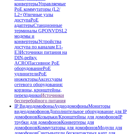
конвертеры
Управляемые
PoE коммутаторы (L2/
L2+)
Уличные узлы
доступа
PoE
адаптеры
Станционные
терминалы GPON
VDSL2
модемы и
конвертеры
Устройства
доступа по каналам E1-
E3
Источники питания на
DIN-рейку.
ACRO
Пассивное PoE
оборудование
PoE
удлинители
PoE
инжекторы
Аксессуары
сетевого оборудования:
корзины, кронштейны,
переходники
Источники
бесперебойного питания
IP Видеодомофоны
Аудиодомофоны
Мониторы
видеодомофонов
Дополнительное оборудование для IP
домофонов
Козырьки/Кронштейны для домофонов
IP
трубки для домофонов
Конвертеры для
домофонов
Коммутаторы для домофонов
Модули для
домофонов
Считыватели бесконтактных карт для