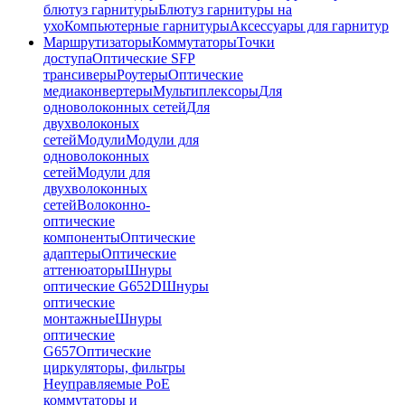
блютуз гарнитуры
Блютуз гарнитуры на
ухо
Компьютерные гарнитуры
Аксессуары для гарнитур
Маршрутизаторы
Коммутаторы
Точки
доступа
Оптические SFP
трансиверы
Роутеры
Оптические
медиаконвертеры
Мультиплексоры
Для
одноволоконных сетей
Для
двухволоконых
сетей
Модули
Модули для
одноволоконных
сетей
Модули для
двухволоконных
сетей
Волоконно-
оптические
компоненты
Оптические
адаптеры
Оптические
аттенюаторы
Шнуры
оптические G652D
Шнуры
оптические
монтажные
Шнуры
оптические
G657
Оптические
циркуляторы, фильтры
Неуправляемые PoE
коммутаторы и