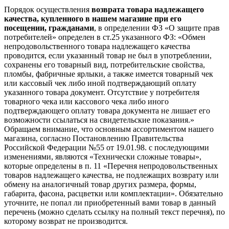
Порядок осуществления
возврата товара надлежащего
качества, купленного в нашем магазине при его
посещении, гражданами
, в определении ФЗ «О защите прав
потребителей» определен в ст.25 указанного ФЗ: «Обмен
непродовольственного товара надлежащего качества
проводится, если указанный товар не был в употреблении,
сохранены его товарный вид, потребительские свойства,
пломбы, фабричные ярлыки, а также имеется товарный чек
или кассовый чек либо иной подтверждающий оплату
указанного товара документ. Отсутствие у потребителя
товарного чека или кассового чека либо иного
подтверждающего оплату товара документа не лишает его
возможности ссылаться на свидетельские показания.»
Обращаем внимание, что основным ассортиментом нашего
магазина, согласно Постановлению Правительства
Российской Федерации №55 от 19.01.98. с последующими
изменениями, являются «Технически сложные товары»,
которые определены в п. 11 «Перечня непродовольственных
товаров надлежащего качества, не подлежащих возврату или
обмену на аналогичный товар других размера, формы,
габарита, фасона, расцветки или комплектации». Обязательно
уточните, не попал ли приобретенный вами товар в данный
перечень (можно сделать ссылку на полный текст перечня), по
которому возврат не производится.