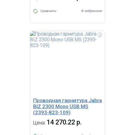
Сравнить
В избранное
i
Гарнитура "BIZ 2300 USB Mono
Тип: 82 E-STD, (NC =
шумоподавление микрофона),
кевларовый шнур, угол вращения
шанги микрофона 360 градусов,
USB разъем, кнопка ответа на
вызов, контроля звука на шнуре,
оголовье"
Проводная гарнитура Jabra
BIZ 2300 Mono USB MS
(2393-823-109)
14 270.22 р.
Цена: