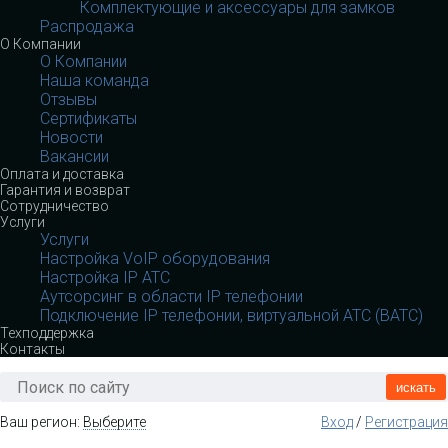
Комплектующие и аксессуары для замков
Распродажа
О Компании
О Компании
Наша команда
Отзывы
Сертификаты
Новости
Вакансии
Оплата и доставка
Гарантия и возврат
Сотрудничество
Услуги
Услуги
Настройка VoIP оборудования
Настройка IP АТС
Аутсорсинг в области IP телефонии
Подключение IP телефонии, виртуальной АТС (ВАТС)
Техподдержка
Контакты
искать
Ваш регион:
Выберите
Вход
/
Регистрация