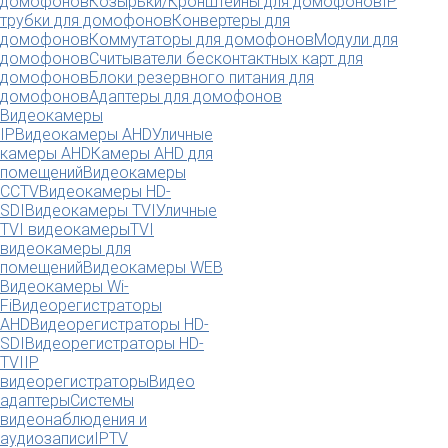
домофонов
Козырьки/Кронштейны для домофонов
IP
трубки для домофонов
Конвертеры для
домофонов
Коммутаторы для домофонов
Модули для
домофонов
Считыватели бесконтактных карт для
домофонов
Блоки резервного питания для
домофонов
Адаптеры для домофонов
Видеокамеры
IP
Видеокамеры AHD
Уличные
камеры AHD
Камеры AHD для
помещений
Видеокамеры
CCTV
Видеокамеры HD-
SDI
Видеокамеры TVI
Уличные
TVI видеокамеры
TVI
видеокамеры для
помещений
Видеокамеры WEB
Видеокамеры Wi-
Fi
Видеорегистраторы
AHD
Видеорегистраторы HD-
SDI
Видеорегистраторы HD-
TVI
IP
видеорегистраторы
Видео
адаптеры
Системы
видеонаблюдения и
аудиозаписи
IPTV