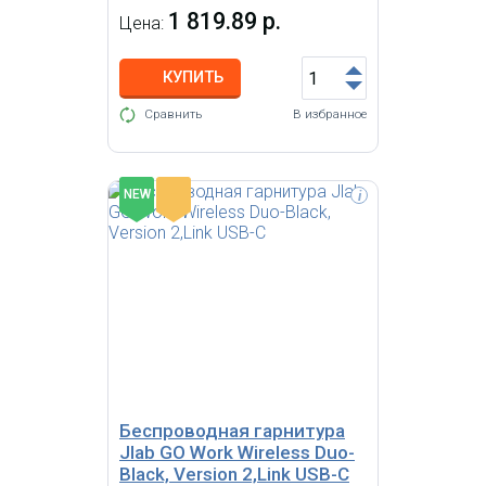
1 819.89 р.
Цена:
КУПИТЬ
Сравнить
В избранное
-
NEW
i
Компьютерная гарнитура Jabra
EVOLVE 80 UC Stereo (7899-829-
209) с мониторными наушниками,
крепление при помощи оголовья,
встроенный регулятор громкости,
микрофон с шумоподавлением,
подключение: USB
Беспроводная гарнитура
Jlab GO Work Wireless Duo-
Black, Version 2,Link USB-C