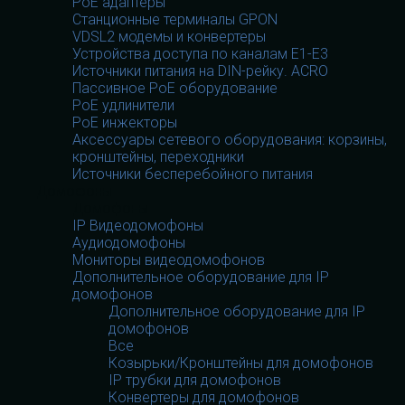
PoE адаптеры
Станционные терминалы GPON
VDSL2 модемы и конвертеры
Устройства доступа по каналам E1-E3
Источники питания на DIN-рейку. ACRO
Пассивное PoE оборудование
PoE удлинители
PoE инжекторы
Аксессуары сетевого оборудования: корзины,
кронштейны, переходники
Источники бесперебойного питания
Домофоны
Домофоны
IP Видеодомофоны
Аудиодомофоны
Мониторы видеодомофонов
Дополнительное оборудование для IP
домофонов
Дополнительное оборудование для IP
домофонов
Все
Козырьки/Кронштейны для домофонов
IP трубки для домофонов
Конвертеры для домофонов