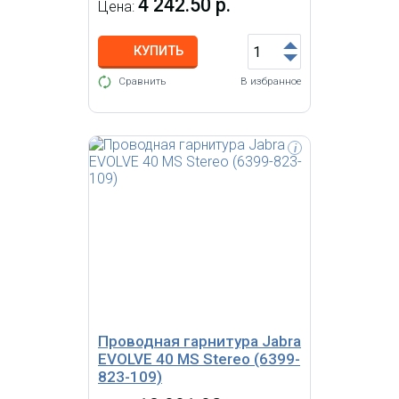
4 242.50 р.
Цена:
КУПИТЬ
Сравнить
В избранное
i
Jabra BIZ 1500 Mono USB -
доступная USB гарнитура
начального уровня с одним
динамиком с широкополосным
аудиодиапазоном, технологией
HD Voice и системой
шумоподавления.
Проводная гарнитура Jabra
EVOLVE 40 MS Stereo (6399-
823-109)