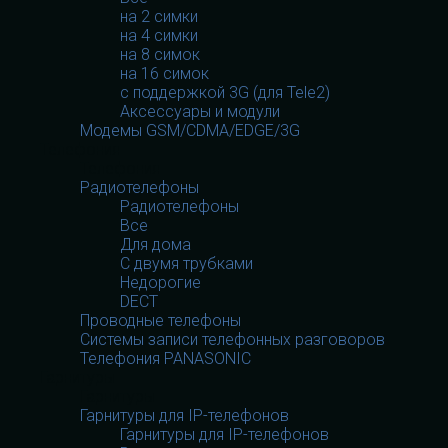
на 2 симки
на 4 симки
на 8 симок
на 16 симок
с поддержкой 3G (для Tele2)
Аксессуары и модули
Модемы GSM/CDMA/EDGE/3G
Телефония
Телефония
Радиотелефоны
Радиотелефоны
Все
Для дома
С двумя трубками
Недорогие
DECT
Проводные телефоны
Системы записи телефонных разговоров
Телефония PANASONIC
Гарнитуры
Гарнитуры
Гарнитуры для IP-телефонов
Гарнитуры для IP-телефонов