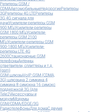
Репитеры GSM /
CDMA
Автомобильные
Недорогие
Репитеры
3G
Репитеры 4G LTE
Репитеры
3G 4G сигнала для
дачи
Усилители-репитеры GSM
900 МГц
Усилители-репитеры
GSM 1800 МГц
Усилители-
репитеры GSM 2100
МГц
Усилители-репитеры GSM
900-1800 МГц
Усилители-
репитеры LTE 4G
2600
Стационарные GSM
телефоны
Антенны,
ответвители, сплиттеры и т.д.
(gsm)
GSM шлюзы
VoIP GSM (CDMA,
3G) шлюзы
на 2 симки
на 4
симки
на 8 симок
на 16 симок
с
поддержкой 3G (для
Tele2)
Аксессуары и
модули
Модемы
GSM/CDMA/EDGE/3G
Радиотелефоны
Для дома
С двумя