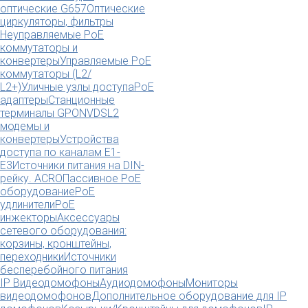
оптические G657
Оптические
циркуляторы, фильтры
Неуправляемые PoE
коммутаторы и
конвертеры
Управляемые PoE
коммутаторы (L2/
L2+)
Уличные узлы доступа
PoE
адаптеры
Станционные
терминалы GPON
VDSL2
модемы и
конвертеры
Устройства
доступа по каналам E1-
E3
Источники питания на DIN-
рейку. ACRO
Пассивное PoE
оборудование
PoE
удлинители
PoE
инжекторы
Аксессуары
сетевого оборудования:
корзины, кронштейны,
переходники
Источники
бесперебойного питания
IP Видеодомофоны
Аудиодомофоны
Мониторы
видеодомофонов
Дополнительное оборудование для IP