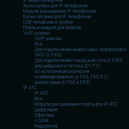
IP видеотелефоны
Аксессуары для IP телефонов
Модули расширения IP телефонов
Блоки питания для IP телефонов
USB телефоны и трубки
Платы и модули для Asterisk
VoIP шлюзы
VoIP шлюзы
Все
Для подключения аналоговых телефонов и
УАТС (с FXS)
Для подключения городской сети (с FXO)
для цифрового потока (E1/T1)
со встроенным роутером
комбинированные (c FXS, FXO, E1)
аналоговые (с FXO и FXS)
IP АТС
IP АТС
Все
Модули расширения и платы для IP АТС
Цифровые
Офисные
с GSM
Недорогие