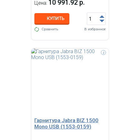
10 991.92 р.
Цена:
КУПИТЬ
Сравнить
В избранное
i
Jabra BIZ 1500 Duo USB -
гарнитура начального уровня с
двумя динамиками
широкополосного
аудиодиапазона, технологией HD
Voice и системой
шумоподавления
Гарнитура Jabra BIZ 1500
Mono USB (1553-0159)