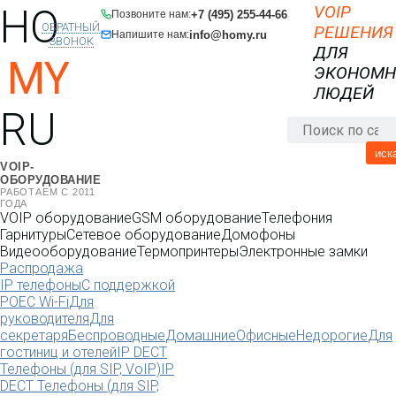
HO
VOIP
+7 (495) 255-44-66
Позвоните нам:
ОБРАТНЫЙ
РЕШЕНИЯ
info@homy.ru
Напишите нам:
ЗВОНОК
ДЛЯ
MY
ЭКОНОМ
ЛЮДЕЙ
RU
иск
VOIP-
ОБОРУДОВАНИЕ
РАБОТАЕМ С 2011
ГОДА
VOIP оборудование
GSM оборудование
Телефония
Гарнитуры
Сетевое оборудование
Домофоны
Видеооборудование
Термопринтеры
Электронные замки
Распродажа
IP телефоны
С поддержкой
POE
C Wi-Fi
Для
руководителя
Для
секретаря
Беспроводные
Домашние
Офисные
Недорогие
Для
гостиниц и отелей
IP DECT
Телефоны (для SIP, VoIP)
IP
DECT Телефоны (для SIP,