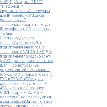
VoIP)
Трубки для IP DECT
телефонов
IP
видеотелефоны
Аксессуары
для IP телефонов
Модули
расширения IP
телефонов
Блоки питания для
IP телефонов
USB телефоны и
трубки
Платы и модули для
Asterisk
VoIP шлюзы
Для
подключения аналоговых
телефонов и УАТС (с FXS)
Для
подключения городской сети
(с FXO)
для цифрового потока
(E1/T1)
со встроенным
роутером
комбинированные
(c FXS, FXO, E1)
аналоговые (с
FXO и FXS)
IP АТС
Модули
расширения и платы для IP
АТС
Цифровые
Офисные
с
GSM
Недорогие
VoIP SIP
адаптеры
IP конференц-связь
и спикерфоны
Микросотовые
системы связи DECT SIP