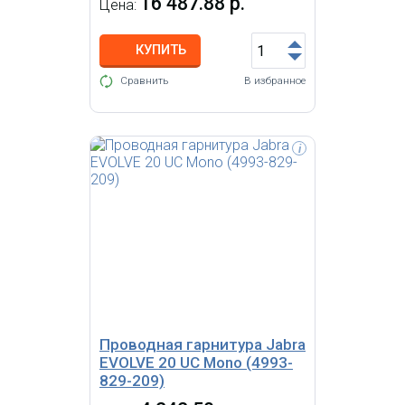
16 487.88 р.
Цена:
КУПИТЬ
Сравнить
В избранное
i
Jabra EVOLVE 40 MS Duo USB
Оголовье; USB-адаптер с
разъемом 3,5 мм jack,
интегрирован в блок управления;
кнопка ответа и регулировки
звука на шнуре; индикатор
занятости; штанга микрофона
помещается в паз оголовья;
амбушюры из кожзаменителя;
мягкий чехол; для Microsoft Lync
Проводная гарнитура Jabra
EVOLVE 20 UC Mono (4993-
829-209)