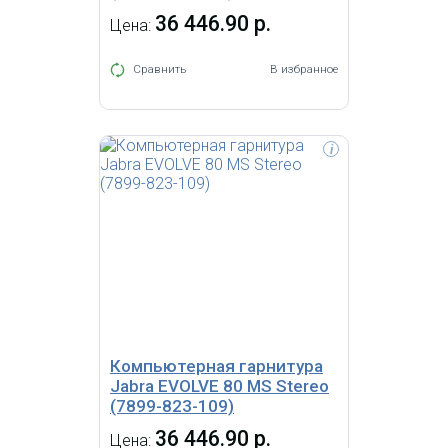
36 446.90 р.
Цена:
Сравнить
В избранное
i
Проводная моногарнитура "BIZ
2300 USB Mono MS Тип: 82 E-STD,
(NC = шумоподавление
микрофона), кевларовый шнур,
угол вращения шанги микрофона
360 градусов, USB разъем, кнопка
ответа на вызов, контроля звука
на шнуре, оголовье. Для
использования с Microsoft Lync"
Компьютерная гарнитура
Jabra EVOLVE 80 MS Stereo
(7899-823-109)
36 446.90 р.
Цена: