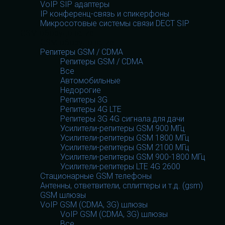
VoIP SIP адаптеры
IP конференц-связь и спикерфоны
Микросотовые системы связи DECT SIP
GSM оборудование
GSM оборудование
Репитеры GSM / CDMA
Репитеры GSM / CDMA
Все
Автомобильные
Недорогие
Репитеры 3G
Репитеры 4G LTE
Репитеры 3G 4G сигнала для дачи
Усилители-репитеры GSM 900 МГц
Усилители-репитеры GSM 1800 МГц
Усилители-репитеры GSM 2100 МГц
Усилители-репитеры GSM 900-1800 МГц
Усилители-репитеры LTE 4G 2600
Стационарные GSM телефоны
Антенны, ответвители, сплиттеры и т.д. (gsm)
GSM шлюзы
VoIP GSM (CDMA, 3G) шлюзы
VoIP GSM (CDMA, 3G) шлюзы
Все