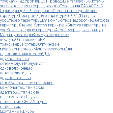
трубками
Недорогие
DECT
Проводные телефоны
Системы
записи телефонных разговоров
Телефония PANASONIC
Гарнитуры для IP-телефонов
Стерео гарнитуры
Моно
гарнитуры
Беспроводные гарнитуры (DECT)
На одно
ухо
Стерео гарнитуры
Для компьютера
Недорогие
Bluetooth
гарнитуры
Стерео блютуз гарнитуры
Блютуз гарнитуры на
ухо
Компьютерные гарнитуры
Аксессуары для гарнитур
Маршрутизаторы
Коммутаторы
Точки
доступа
Оптические SFP
трансиверы
Роутеры
Оптические
медиаконвертеры
Мультиплексоры
Для
одноволоконных сетей
Для
двухволоконых
сетей
Модули
Модули для
одноволоконных
сетей
Модули для
двухволоконных
сетей
Волоконно-оптические
компоненты
Оптические
адаптеры
Оптические
аттенюаторы
Шнуры
оптические G652D
Шнуры
оптические
монтажные
Шнуры