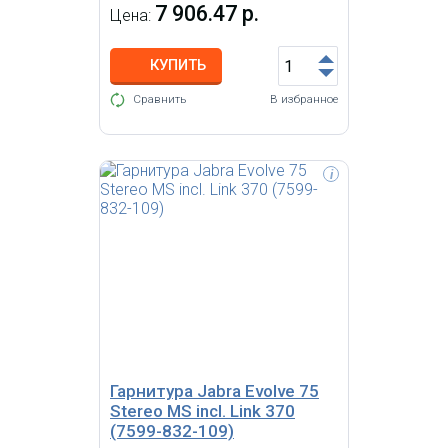
7 906.47 р.
Цена:
КУПИТЬ
Сравнить
В избранное
i
Accutone PC101 - недорогое,
надежное решение для домашнего
и офисного использования. Она
подходит для онлайн обучения ,
для удаленного офиса и т.д.
Подключение - к аудиокарте PC
через два джека 3.5 мм
Гарнитура Jabra Evolve 75
Stereo MS incl. Link 370
(7599-832-109)