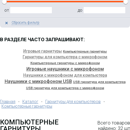
от
до
Сбросить фильтр
В РАЗДЕЛЕ ЧАСТО ЗАПРАШИВАЮТ:
Игровые гарнитуры
Компьютерные гарнитуры
Гарнитуры для компьютера с микрофоном
Проводная гарнитура "BIZ 2300
Компьютерные гарнитуры с микрофоном
USB Duo MS Тип: 82 E-STD, (NC =
Игровые наушники с микрофоном
шумоподавление микрофона),
Наушники с микрофоном для компьютера
кевларовый шнур, угол вращения
шанги микрофона 360 градусов,
Наушники с микрофоном USB
USB гарнитура для компьютера
USB разъем, кнопка ответа на
USB гарнитура для компьютера с микрофоном
вызов, контроля звука на шнуре,
оголовье. Для использования с
Microsoft Lync"
Главная
-
Каталог
-
Гарнитуры для компьютеров
-
Компьютерные гарнитуры
КОМПЬЮТЕРНЫЕ
Всего товаров
ГАРНИТУРЫ
найдено: 32 шт