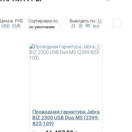
Цена в:
РУБ
Сортировка по:
Выводить по:
12
90
USD
EUR
21
30
все
i
Jabra EVOLVE 20 UC Mono USB
Оголовье; подключается через
USB; кнопка ответа и регулировки
звука на шнуре гарнитуры;
амбушюры из поролона
Проводная гарнитура Jabra
BIZ 2300 USB Duo MS (2399-
823-109)