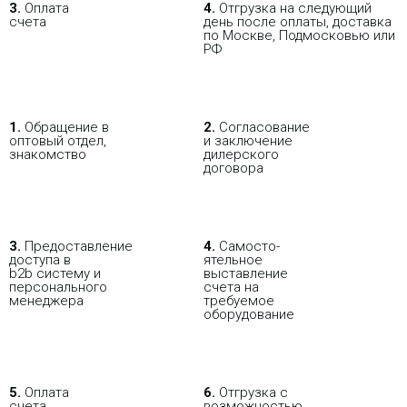
В РОЗНИЦУ
ОПТОВИКАМ
ПАРТНЕРАМ
3.
Оплата
4.
Отгрузка на следующий
счета
день после оплаты, доставка
по Москве, Подмосковью или
РФ
ПОКУПАЯ С НАСТРОЙКОЙ
1.
Обращение в
2.
Согласование
оптовый отдел,
и заключение
знакомство
дилерского
договора
3.
Пре­до­ста­вле­ние
4.
Само­сто­-
доступа в
ятель­ное
b2b систему и
выставление
персо­нального
счета на
мене­джера
требуемое
оборудование
5.
Оплата
6.
Отгрузка с
счета
возможностью