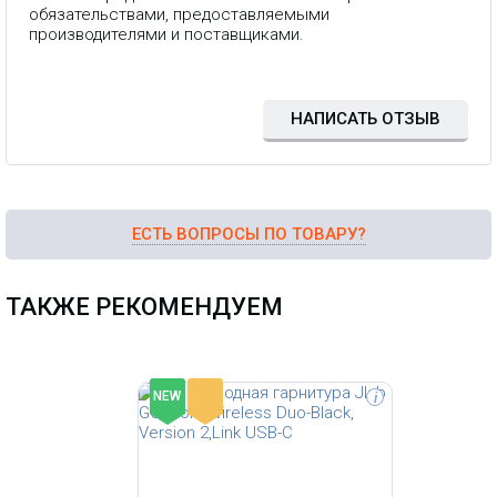
наушники-вкладыши, которые
обязательствами, предоставляемыми
обеспечат вам не только удобство,
производителями и поставщиками.
но и отличное качество звука.
Благодаря Bluetooth 5.3 у вас есть
возможность слушать любимую
музыку без громоздких кабелей, а
встроенный микрофон позволяет
НАПИСАТЬ ОТЗЫВ
удобно отвечать на звонки, не
снимая наушники.
ЕСТЬ ВОПРОСЫ ПО ТОВАРУ?
ТАКЖЕ РЕКОМЕНДУЕМ
-
NEW
i