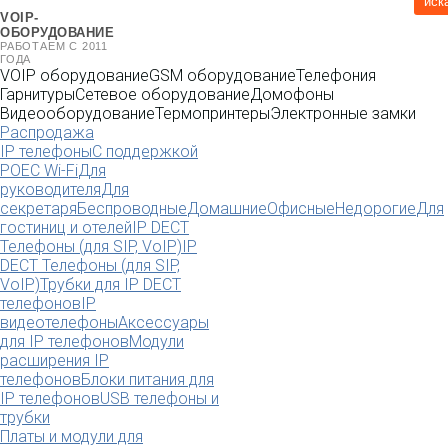
иск
VOIP-
ОБОРУДОВАНИЕ
РАБОТАЕМ С 2011
ГОДА
VOIP оборудование
GSM оборудование
Телефония
Гарнитуры
Сетевое оборудование
Домофоны
Видеооборудование
Термопринтеры
Электронные замки
Распродажа
IP телефоны
С поддержкой
POE
C Wi-Fi
Для
руководителя
Для
секретаря
Беспроводные
Домашние
Офисные
Недорогие
Для
гостиниц и отелей
IP DECT
Телефоны (для SIP, VoIP)
IP
DECT Телефоны (для SIP,
VoIP)
Трубки для IP DECT
телефонов
IP
видеотелефоны
Аксессуары
для IP телефонов
Модули
расширения IP
телефонов
Блоки питания для
IP телефонов
USB телефоны и
трубки
Платы и модули для