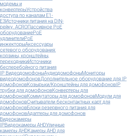
модемы и
конвертеры
Устройства
доступа по каналам E1-
E3
Источники питания на DIN-
рейку. ACRO
Пассивное PoE
оборудование
PoE
удлинители
PoE
инжекторы
Аксессуары
сетевого оборудования:
корзины, кронштейны,
переходники
Источники
бесперебойного питания
IP Видеодомофоны
Аудиодомофоны
Мониторы
видеодомофонов
Дополнительное оборудование для IP
домофонов
Козырьки/Кронштейны для домофонов
IP
трубки для домофонов
Конвертеры для
домофонов
Коммутаторы для домофонов
Модули для
домофонов
Считыватели бесконтактных карт для
домофонов
Блоки резервного питания для
домофонов
Адаптеры для домофонов
Видеокамеры
IP
Видеокамеры AHD
Уличные
камеры AHD
Камеры AHD для