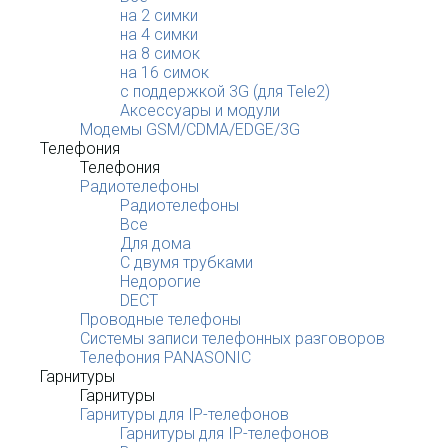
на 2 симки
на 4 симки
на 8 симок
на 16 симок
с поддержкой 3G (для Tele2)
Аксессуары и модули
Модемы GSM/CDMA/EDGE/3G
Телефония
Телефония
Радиотелефоны
Радиотелефоны
Все
Для дома
С двумя трубками
Недорогие
DECT
Проводные телефоны
Системы записи телефонных разговоров
Телефония PANASONIC
Гарнитуры
Гарнитуры
Гарнитуры для IP-телефонов
Гарнитуры для IP-телефонов