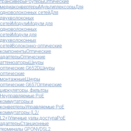
трансиверы
Роутеры
Оптические
медиаконвертеры
Мультиплексоры
Для
одноволоконных сетей
Для
двухволоконых
сетей
Модули
Модули для
одноволоконных
сетей
Модули для
двухволоконных
сетей
Волоконно-оптические
компоненты
Оптические
адаптеры
Оптические
аттенюаторы
Шнуры
оптические G652D
Шнуры
оптические
монтажные
Шнуры
оптические G657
Оптические
циркуляторы, фильтры
Неуправляемые PoE
коммутаторы и
конвертеры
Управляемые PoE
коммутаторы (L2/
L2+)
Уличные узлы доступа
PoE
адаптеры
Станционные
терминалы GPON
VDSL2