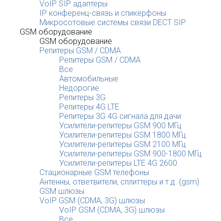
VoIP SIP адаптеры
IP конференц-связь и спикерфоны
Микросотовые системы связи DECT SIP
GSM оборудование
GSM оборудование
Репитеры GSM / CDMA
Репитеры GSM / CDMA
Все
Автомобильные
Недорогие
Репитеры 3G
Репитеры 4G LTE
Репитеры 3G 4G сигнала для дачи
Усилители-репитеры GSM 900 МГц
Усилители-репитеры GSM 1800 МГц
Усилители-репитеры GSM 2100 МГц
Усилители-репитеры GSM 900-1800 МГц
Усилители-репитеры LTE 4G 2600
Стационарные GSM телефоны
Антенны, ответвители, сплиттеры и т.д. (gsm)
GSM шлюзы
VoIP GSM (CDMA, 3G) шлюзы
VoIP GSM (CDMA, 3G) шлюзы
Все