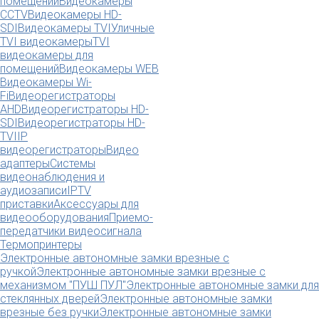
помещений
Видеокамеры
CCTV
Видеокамеры HD-
SDI
Видеокамеры TVI
Уличные
TVI видеокамеры
TVI
видеокамеры для
помещений
Видеокамеры WEB
Видеокамеры Wi-
Fi
Видеорегистраторы
AHD
Видеорегистраторы HD-
SDI
Видеорегистраторы HD-
TVI
IP
видеорегистраторы
Видео
адаптеры
Системы
видеонаблюдения и
аудиозаписи
IPTV
приставки
Аксессуары для
видеооборудования
Приемо-
передатчики видеосигнала
Термопринтеры
Электронные автономные замки врезные с
ручкой
Электронные автономные замки врезные с
механизмом "ПУШ ПУЛ"
Электронные автономные замки для
стеклянных дверей
Электронные автономные замки
врезные без ручки
Электронные автономные замки