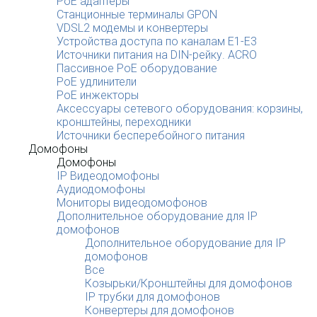
PoE адаптеры
Станционные терминалы GPON
VDSL2 модемы и конвертеры
Устройства доступа по каналам E1-E3
Источники питания на DIN-рейку. ACRO
Пассивное PoE оборудование
PoE удлинители
PoE инжекторы
Аксессуары сетевого оборудования: корзины,
кронштейны, переходники
Источники бесперебойного питания
Домофоны
Домофоны
IP Видеодомофоны
Аудиодомофоны
Мониторы видеодомофонов
Дополнительное оборудование для IP
домофонов
Дополнительное оборудование для IP
домофонов
Все
Козырьки/Кронштейны для домофонов
IP трубки для домофонов
Конвертеры для домофонов