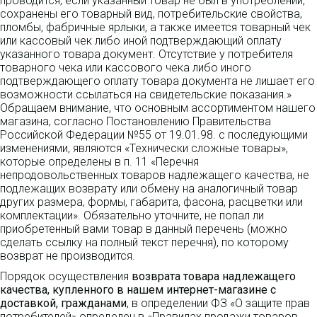
проводится, если указанный товар не был в употреблении,
сохранены его товарный вид, потребительские свойства,
пломбы, фабричные ярлыки, а также имеется товарный чек
или кассовый чек либо иной подтверждающий оплату
указанного товара документ. Отсутствие у потребителя
товарного чека или кассового чека либо иного
подтверждающего оплату товара документа не лишает его
возможности ссылаться на свидетельские показания.»
Обращаем внимание, что основным ассортиментом нашего
магазина, согласно Постановлению Правительства
Российской Федерации №55 от 19.01.98. с последующими
изменениями, являются «Технически сложные товары»,
которые определены в п. 11 «Перечня
непродовольственных товаров надлежащего качества, не
подлежащих возврату или обмену на аналогичный товар
других размера, формы, габарита, фасона, расцветки или
комплектации». Обязательно уточните, не попал ли
приобретенный вами товар в данный перечень (можно
сделать ссылку на полный текст перечня), по которому
возврат не производится.
Порядок осуществления
возврата товара надлежащего
качества, купленного в нашем интернет-магазине с
доставкой, гражданами
, в определении ФЗ «О защите прав
потребителей» определен в «Правилах продажи товаров