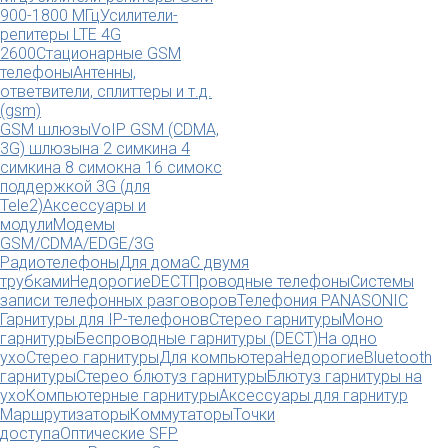
900-1800 МГц
Усилители-
репитеры LTE 4G
2600
Стационарные GSM
телефоны
Антенны,
ответвители, сплиттеры и т.д.
(gsm)
GSM шлюзы
VoIP GSM (CDMA,
3G) шлюзы
на 2 симки
на 4
симки
на 8 симок
на 16 симок
с
поддержкой 3G (для
Tele2)
Аксессуары и
модули
Модемы
GSM/CDMA/EDGE/3G
Радиотелефоны
Для дома
С двумя
трубками
Недорогие
DECT
Проводные телефоны
Системы
записи телефонных разговоров
Телефония PANASONIC
Гарнитуры для IP-телефонов
Стерео гарнитуры
Моно
гарнитуры
Беспроводные гарнитуры (DECT)
На одно
ухо
Стерео гарнитуры
Для компьютера
Недорогие
Bluetooth
гарнитуры
Стерео блютуз гарнитуры
Блютуз гарнитуры на
ухо
Компьютерные гарнитуры
Аксессуары для гарнитур
Маршрутизаторы
Коммутаторы
Точки
доступа
Оптические SFP