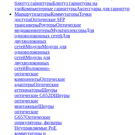
блютуз гарнитуры
Блютуз гарнитуры на
ухо
Компьютерные гарнитуры
Аксессуары для гарнитур
Маршрутизаторы
Коммутаторы
Точки
доступа
Оптические SFP
трансиверы
Роутеры
Оптические
медиаконвертеры
Мультиплексоры
Для
одноволоконных сетей
Для
двухволоконых
сетей
Модули
Модули для
одноволоконных
сетей
Модули для
двухволоконных
сетей
Волоконно-
оптические
компоненты
Оптические
адаптеры
Оптические
аттенюаторы
Шнуры
оптические G652D
Шнуры
оптические
монтажные
Шнуры
оптические
G657
Оптические
циркуляторы, фильтры
Неуправляемые PoE
коммутаторы и