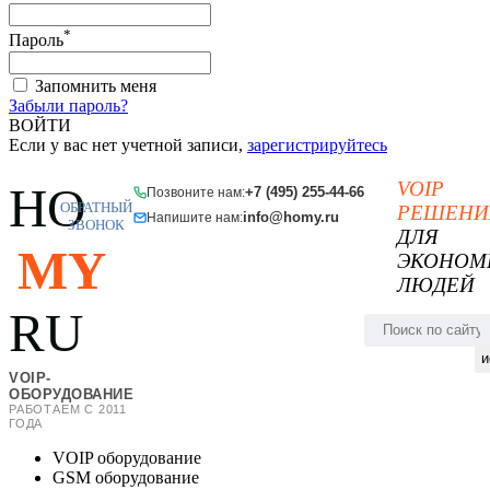
*
Пароль
Запомнить меня
Забыли пароль?
ВОЙТИ
Если у вас нет учетной записи,
зарегистрируйтесь
VOIP
HO
+7 (495) 255-44-66
Позвоните нам:
ОБРАТНЫЙ
РЕШЕНИ
info@homy.ru
Напишите нам:
ЗВОНОК
ДЛЯ
MY
ЭКОНОМ
ЛЮДЕЙ
RU
и
VOIP-
ОБОРУДОВАНИЕ
РАБОТАЕМ С 2011
ГОДА
VOIP оборудование
GSM оборудование