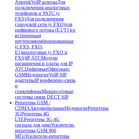
Asterisk
VoIP шлюзы
Для
подключения аналоговых
телефонов и УАТС (с
FXS)
Для подключения
городской сети (с FXO)
для
цифрового потока (E1/T1)
со
встроенным
роутером
комбинированные
(c FXS, FXO,
E1)
аналоговые (с FXO и
FXS)
IP АТС
Модули
расширения и платы для IP
АТС
Цифровые
Офисные
с
GSM
Недорогие
VoIP SIP
адаптеры
IP конференц-связь
и
спикерфоны
Микросотовые
системы связи DECT SIP
Репитеры GSM /
CDMA
Автомобильные
Недорогие
Репитеры
3G
Репитеры 4G
LTE
Репитеры 3G 4G
сигнала для дачи
Усилители-
репитеры GSM 900
МГц
Усилители-репитеры