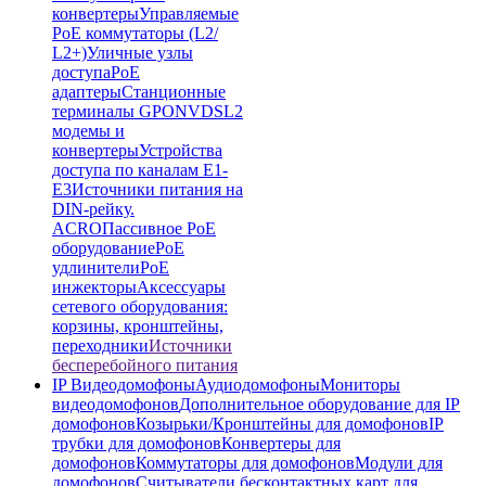
конвертеры
Управляемые
PoE коммутаторы (L2/
L2+)
Уличные узлы
доступа
PoE
адаптеры
Станционные
терминалы GPON
VDSL2
модемы и
конвертеры
Устройства
доступа по каналам E1-
E3
Источники питания на
DIN-рейку.
ACRO
Пассивное PoE
оборудование
PoE
удлинители
PoE
инжекторы
Аксессуары
сетевого оборудования:
корзины, кронштейны,
переходники
Источники
бесперебойного питания
IP Видеодомофоны
Аудиодомофоны
Мониторы
видеодомофонов
Дополнительное оборудование для IP
домофонов
Козырьки/Кронштейны для домофонов
IP
трубки для домофонов
Конвертеры для
домофонов
Коммутаторы для домофонов
Модули для
домофонов
Считыватели бесконтактных карт для