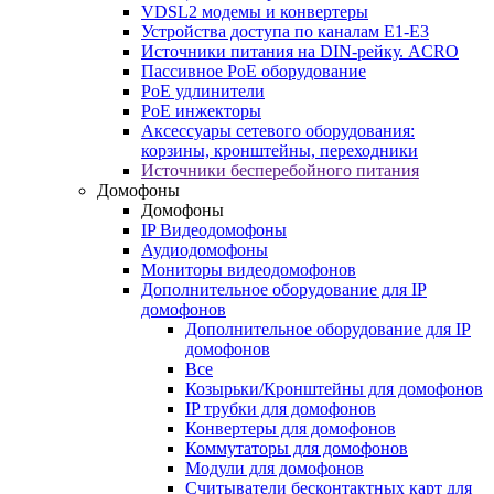
VDSL2 модемы и конвертеры
Устройства доступа по каналам E1-E3
Источники питания на DIN-рейку. ACRO
Пассивное PoE оборудование
PoE удлинители
PoE инжекторы
Аксессуары сетевого оборудования:
корзины, кронштейны, переходники
Источники бесперебойного питания
Домофоны
Домофоны
IP Видеодомофоны
Аудиодомофоны
Мониторы видеодомофонов
Дополнительное оборудование для IP
домофонов
Дополнительное оборудование для IP
домофонов
Все
Козырьки/Кронштейны для домофонов
IP трубки для домофонов
Конвертеры для домофонов
Коммутаторы для домофонов
Модули для домофонов
Считыватели бесконтактных карт для