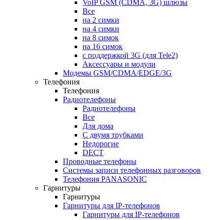
VoIP GSM (CDMA, 3G) шлюзы
Все
на 2 симки
на 4 симки
на 8 симок
на 16 симок
с поддержкой 3G (для Tele2)
Аксессуары и модули
Модемы GSM/CDMA/EDGE/3G
Телефония
Телефония
Радиотелефоны
Радиотелефоны
Все
Для дома
С двумя трубками
Недорогие
DECT
Проводные телефоны
Системы записи телефонных разговоров
Телефония PANASONIC
Гарнитуры
Гарнитуры
Гарнитуры для IP-телефонов
Гарнитуры для IP-телефонов