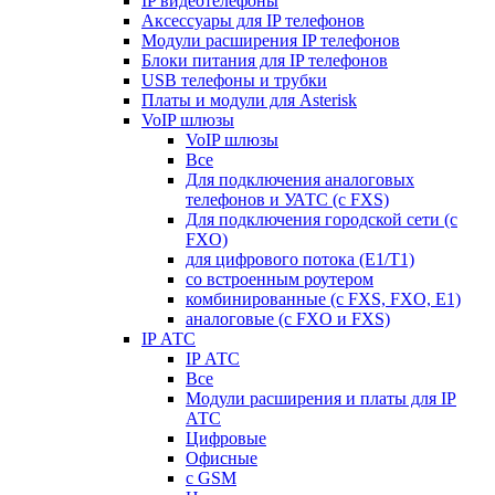
IP видеотелефоны
Аксессуары для IP телефонов
Модули расширения IP телефонов
Блоки питания для IP телефонов
USB телефоны и трубки
Платы и модули для Asterisk
VoIP шлюзы
VoIP шлюзы
Все
Для подключения аналоговых
телефонов и УАТС (с FXS)
Для подключения городской сети (с
FXO)
для цифрового потока (E1/T1)
со встроенным роутером
комбинированные (c FXS, FXO, E1)
аналоговые (с FXO и FXS)
IP АТС
IP АТС
Все
Модули расширения и платы для IP
АТС
Цифровые
Офисные
с GSM