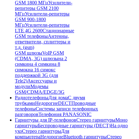
GSM 1800 МГц
Усилители-
репитеры GSM 2100
МГц
Усилители-репитеры
GSM 900-1800
МГц
Усилители-репитеры
LTE 4G 2600
Стационарные
GSM телефоны
Антенны,
ответвители, сплиттеры и
т.д. (gsm)
GSM шлюзы
VoIP GSM
(CDMA, 3G) шлюзы
на 2
симки
на 4 симки
на 8
симок
на 16 симок
с
поддержкой 3G (для
Tele2)
Аксессуары и
модули
Модемы
GSM/CDMA/EDGE/3G
Радиотелефоны
Для дома
С двумя
трубками
Недорогие
DECT
Проводные
телефоны
Системы записи телефонных
разговоров
Телефония PANASONIC
Гарнитуры для IP-телефонов
Стерео гарнитуры
Моно
гарнитуры
Беспроводные гарнитуры (DECT)
На одно
ухо
Стерео гарнитуры
Для
компьютера
Недорогие
Bluetooth гарнитуры
Стерео