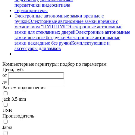
передатчики видеосигнала
Термопринтеры
Электронные автономные замки врезные с
ручкой
Электронные автономные замки врезные с
механизмом "ПУШ ПУЛ"
Электронные автономные
замки для стеклянных дверей
Электронные автономные
замки врезные без ручки
Электронные автономные
замки накладные без ручки
Комплектующие и
аксессуары для замков
Компьютерные гарнитуры: подбор по параметрам
Цена, руб.
от
до
Разъем подключения
jack 3.5 mm
USB
Производитель
Jabra