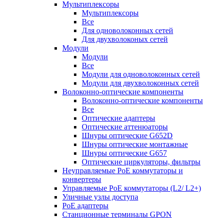
Мультиплексоры
Мультиплексоры
Все
Для одноволоконных сетей
Для двухволоконых сетей
Модули
Модули
Все
Модули для одноволоконных сетей
Модули для двухволоконных сетей
Волоконно-оптические компоненты
Волоконно-оптические компоненты
Все
Оптические адаптеры
Оптические аттенюаторы
Шнуры оптические G652D
Шнуры оптические монтажные
Шнуры оптические G657
Оптические циркуляторы, фильтры
Неуправляемые PoE коммутаторы и
конвертеры
Управляемые PoE коммутаторы (L2/ L2+)
Уличные узлы доступа
PoE адаптеры
Станционные терминалы GPON