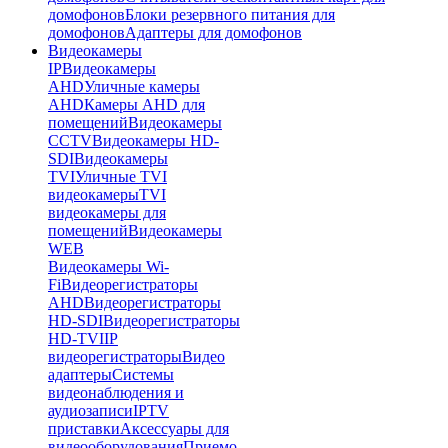
домофонов
Блоки резервного питания для
домофонов
Адаптеры для домофонов
Видеокамеры
IP
Видеокамеры
AHD
Уличные камеры
AHD
Камеры AHD для
помещений
Видеокамеры
CCTV
Видеокамеры HD-
SDI
Видеокамеры
TVI
Уличные TVI
видеокамеры
TVI
видеокамеры для
помещений
Видеокамеры
WEB
Видеокамеры Wi-
Fi
Видеорегистраторы
AHD
Видеорегистраторы
HD-SDI
Видеорегистраторы
HD-TVI
IP
видеорегистраторы
Видео
адаптеры
Системы
видеонаблюдения и
аудиозаписи
IPTV
приставки
Аксессуары для
видеооборудования
Приемо-