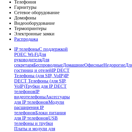
Телефония
Гарнитуры
Сетевое оборудование
Домофоны
Видеооборудование
Термопринтеры
Электронные замки
Распродажа
IP телефоны
С поддержкой
POE
C Wi-Fi
Для
руководителя
Для
секретаря
Беспроводные
Домашние
Офисные
Недорогие
Дл
гостиниц и отелей
IP DECT
Телефоны (для SIP, VoIP)
IP
DECT Телефоны (для SIP,
VoIP)
Трубки для IP DECT
телефонов
IP
видеотелефоны
Аксессуары
для IP телефонов
Модули
расширения IP
телефонов
Блоки питания
для IP телефонов
USB
телефоны и трубки
Платы и модули для