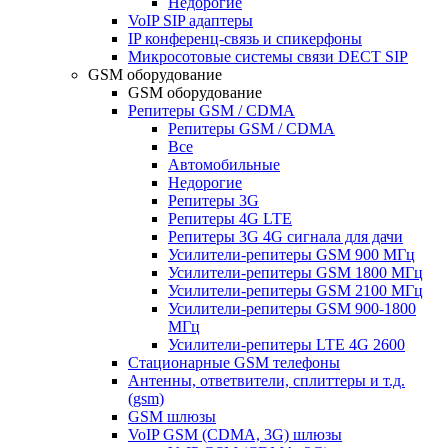
Недорогие
VoIP SIP адаптеры
IP конференц-связь и спикерфоны
Микросотовые системы связи DECT SIP
GSM оборудование
GSM оборудование
Репитеры GSM / CDMA
Репитеры GSM / CDMA
Все
Автомобильные
Недорогие
Репитеры 3G
Репитеры 4G LTE
Репитеры 3G 4G сигнала для дачи
Усилители-репитеры GSM 900 МГц
Усилители-репитеры GSM 1800 МГц
Усилители-репитеры GSM 2100 МГц
Усилители-репитеры GSM 900-1800
МГц
Усилители-репитеры LTE 4G 2600
Стационарные GSM телефоны
Антенны, ответвители, сплиттеры и т.д.
(gsm)
GSM шлюзы
VoIP GSM (CDMA, 3G) шлюзы