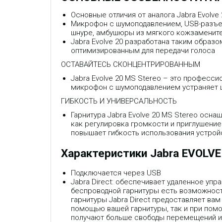
Основные отличия от аналога Jabra Evolv
Микрофон с шумоподавлением, USB-разъем
шнуре, амбушюры из мягкого кожзаменител
Jabra Evolve 20 разработана таким обра
оптимизированным для передачи голоса
ОСТАВАЙТЕСЬ СКОНЦЕНТРИРОВАННЫМ
Jabra Evolve 20 MS Stereo – это професс
микрофон с шумоподавлением устраняет ш
ГИБКОСТЬ И УНИВЕРСАЛЬНОСТЬ
Гарнитура Jabra Evolve 20 MS Stereo осн
как регулировка громкости и приглушение
повышает гибкость использования устрой
Характеристики Jabra EVOLVE
Подключается через USB
Jabra Direct: обеспечивает удаленное уп
беспроводной гарнитуры есть возможност
гарнитуры Jabra Direct предоставляет в
помощью вашей гарнитуры, так и при помо
получают больше свободы перемещений и 