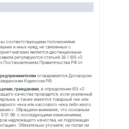
лены соответствующими положениями
ашних и иных нужд, не связанных с
ернет-магазин является дистанционным
авила регулируются статьей 26.1 ФЗ «О
ых Постановлением Правительства РФ от
предпринимателям
оговаривается Договором
Гражданским Кодексом РФ.
ещении, гражданами
, в определении ФЗ «О
жащего качества проводится, если указанный
 ярлыки, а также имеется товарный чек или
варного чека или кассового чека либо иного
зания.» Обращаем внимание, что основным
9.01.98. с последующими изменениями,
аров надлежащего качества, не подлежащих
ктации». Обязательно уточните, не попал ли