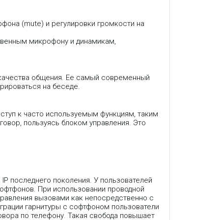
фона (mute) и регулировки громкости на
ственным микрофону и динамикам,
я качества общения. Ее самый современный
рироваться на беседе.
оступ к часто используемым функциям, таким
говор, пользуясь блоком управления. Это
 IP последнего поколения. У пользователей
софтфонов. При использовании проводной
правления вызовами как непосредственно с
еграции гарнитуры с софтфоном пользователи
вора по телефону. Такая свобода повышает