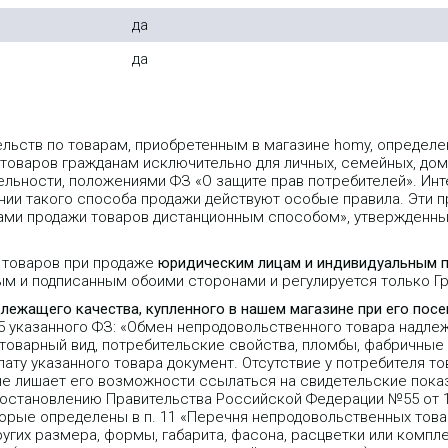
да
да
ельств по товарам, приобретенным в магазине homy, опреде
 товаров гражданам исключительно для личных, семейных, дом
льности, положениями ФЗ «О защите прав потребителей». Инт
ии такого способа продажи действуют особые правила. Эти пр
лами продажи товаров дистанционным способом», утвержденн
 товаров при продаже
юридическим лицам и индивидуальным 
ым и подписанным обоими сторонами и регулируется только 
длежащего качества, купленного в нашем магазине при его пос
25 указанного ФЗ: «Обмен непродовольственного товара надле
 товарный вид, потребительские свойства, пломбы, фабричные
ту указанного товара документ. Отсутствие у потребителя то
не лишает его возможности ссылаться на свидетельские пока
Постановлению Правительства Российской Федерации №55 от 1
орые определены в п. 11 «Перечня непродовольственных тов
угих размера, формы, габарита, фасона, расцветки или компле