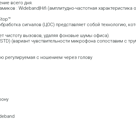
ние всего дня.
амиков : Wideband|Hifi (амплитудно-частотная характеристик
Stop™
обработка сигналов (ЦОС) представляет собой технологию, к
т чистоту вызовов, удаляя фоновые шумы офиса).
-STD) (вариант чувствительности микрофона сопоставим с тру
ью регулируемая с ношением через голову
фону
ideband