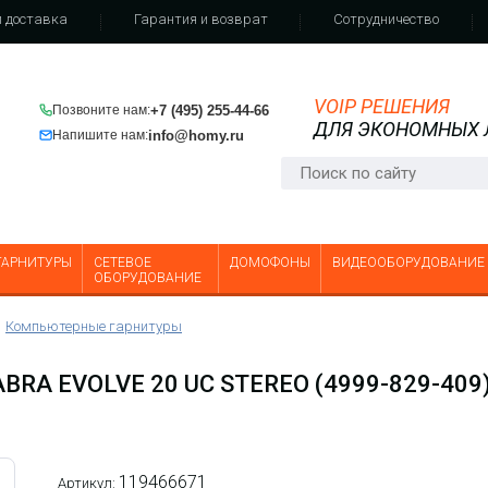
 доставка
Гарантия и возврат
Сотрудничество
VOIP РЕШЕНИЯ
+7 (495) 255-44-66
Позвоните нам:
ДЛЯ ЭКОНОМНЫХ
info@homy.ru
Напишите нам:
ГАРНИТУРЫ
СЕТЕВОЕ
ДОМОФОНЫ
ВИДЕООБОРУДОВАНИЕ
ОБОРУДОВАНИЕ
Компьютерные гарнитуры
A EVOLVE 20 UC STEREO (4999-829-409
119466671
Артикул: