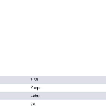
USB
Стерео
Jabra
да