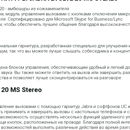
e 20 - амбюшуры из кожзаменителя
, модуль управления вызовами с кнопками отключения микро
я. Сертифицировано для Microsoft Skype for Business/Lync
зом, чтобы обеспечить лучшее общение благодаря высококаче
иональная гарнитура, разработанная специально для улучшени
ум, так что вы можете лучше слышать собеседника и концент
ащена блоком управления, обеспечивающим удобный и легкий д
 звука. Вы также можете ответить на вызов или завершить раз
ства и позволяет лучше сконцентрироваться на разговоре
 20 MS Stereo
равление вызовами с помощью гарнитур Jabra и софтфонов UC и
ь принимать и завершать вызовы с настольных телефонов и 
ам возможность осуществлять несколько функций удаленного у
щи кнопок, расположенных на проводе. Благодаря полной инт
возможностей выполнять различные действия во время разго