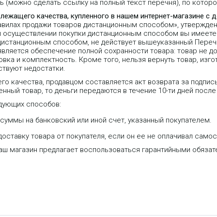
 (можно сделать ссылку на полный текст перечня), по которо
длежащего качества, купленного в нашем интернет-магазине с 
равилах продажи товаров дистанционным способом», утвержде
 при осуществлении покупки дистанционным способом вы имеете 
 дистанционным способом, не действует вышеуказанный Переч
является обеспечение полной сохранности товара: товар не д
вка и комплектность. Кроме того, нельзя вернуть товар, изго
ствуют недостатки.
го качества, продавцом составляется акт возврата за подпис
нный товар, то деньги передаются в течение 10-ти дней после
дующих способов:
уммы на банковский или иной счет, указанный покупателем.
оставку товара от покупателя, если он ее не оплачивал самос
Jlab GO Work Pop Black-это
отличные беспроводные
наш магазин предлагает воспользоваться гарантийными обяза
наушники-вкладыши, которые
обеспечат вам не только удобство,
но и отличное качество звука.
Благодаря Bluetooth 5.3 у вас есть
возможность слушать любимую
музыку без громоздких кабелей, а
встроенный микрофон позволяет
удобно отвечать на звонки, не
снимая наушники.