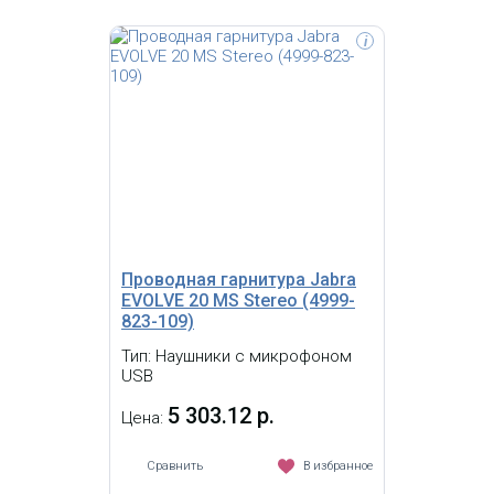
i
Jabra EVOLVE 20 UC Duo USB
Оголовье; подключается через USB;
кнопка ответа и регулировки звука
на шнуре гарнитуры; амбушюры из
поролона
Проводная гарнитура Jabra
EVOLVE 20 MS Stereo (4999-
823-109)
Тип: Наушники с микрофоном
USB
5 303.12 р.
Цена:
Сравнить
В избранное