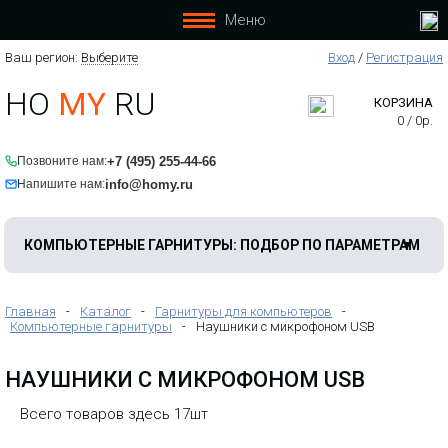
Меню
Ваш регион:
Выберите
Вход
/
Регистрация
HO
MY
RU
КОРЗИНА
Проводная гарнитура "BIZ 2300 USB
0
/
0
р.
Duo MS Тип: 82 E-STD, (NC =
шумоподавление микрофона),
кевларовый шнур, угол вращения
+7 (495) 255-44-66
Позвоните нам:
шанги микрофона 360 градусов, USB
info@homy.ru
Напишите нам:
разъем, кнопка ответа на вызов,
контроля звука на шнуре, оголовье.
Для использования с Microsoft Lync"
КОМПЬЮТЕРНЫЕ ГАРНИТУРЫ: ПОДБОР ПО ПАРАМЕТРАМ
Главная
-
Каталог
-
Гарнитуры для компьютеров
-
Компьютерные гарнитуры
-
Наушники с микрофоном USB
НАУШНИКИ С МИКРОФОНОМ USB
Всего товаров здесь 17шт