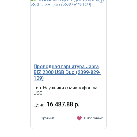
i
Jabra BIZ 2400 II Duo USB Duo USB MS
CC, шумоподавление, новый дизайн
штанги, микрофона, оголовья,
съемная мягкая отделка оголовья,
вращение штанги микрофона - 360
кевларовый шнур, USB разъем,
кнопки ответа на вызов и контроля
звука на шнуре гарнитуры.
Сертифицировано для Microsoft Lync
Проводная гарнитура Jabra
BIZ 2300 USB Duo (2399-829-
109)
Тип: Наушники с микрофоном
USB
16 487.88 р.
Цена:
Сравнить
В избранное