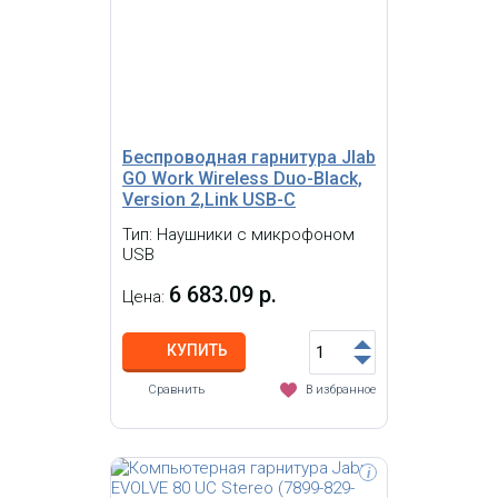
Компьютерная гарнитура Jabra
EVOLVE 80 UC Stereo (7899-829-209) с
мониторными наушниками,
крепление при помощи оголовья,
встроенный регулятор громкости,
микрофон с шумоподавлением,
подключение: USB
Беспроводная гарнитура Jlab
GO Work Wireless Duo-Black,
Version 2,Link USB-C
Тип: Наушники с микрофоном
USB
6 683.09 р.
Цена:
КУПИТЬ
Сравнить
В избранное
i