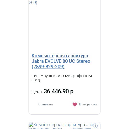
Тип подключения: с помощью USB-
адаптера. USB-адаптер с разъемом
3,5 мм Jack, интегрированный в блок
управления, позволяет легко
подключить гарнитуру к ПК,
смартфону и планшету. Поддержка
Microsoft Lync. Ношение: полностью
регулируемая головная дужка с
ношением через голову, два уха
Компьютерная гарнитура
Jabra EVOLVE 80 UC Stereo
(7899-829-209)
Тип: Наушники с микрофоном
USB
36 446.90 р.
Цена:
Сравнить
В избранное
i