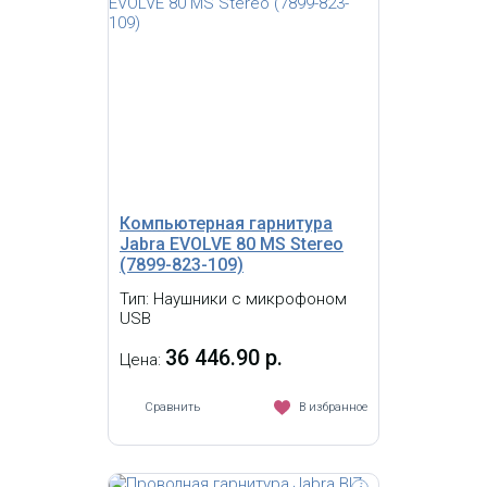
Проводная гарнитура "BIZ 2300 USB
Duo Тип: 82 E-STD, (NC =
шумоподавление микрофона),
кевларовый шнур, угол вращения
шанги микрофона 360 градусов, USB
разъем, кнопка ответа на вызов,
контроля звука на шнуре, оголовье"
Компьютерная гарнитура
Jabra EVOLVE 80 MS Stereo
(7899-823-109)
Тип: Наушники с микрофоном
USB
36 446.90 р.
Цена:
Сравнить
В избранное