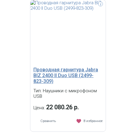
i
Jabra BIZ 2400 II Duo USB Duo USB UC
CC, шумоподавление, новый дизайн
штанги, микрофона, оголовья,
съемная мягкая отделка оголовья,
вращение штанги микрофона - 360
кевларовый шнур, USB разъем,
кнопки ответа на вызов и контроля
звука на шнуре гарнитуры.
Проводная гарнитура Jabra
BIZ 2400 II Duo USB (2499-
823-309)
Тип: Наушники с микрофоном
USB
22 080.26 р.
Цена:
Сравнить
В избранное