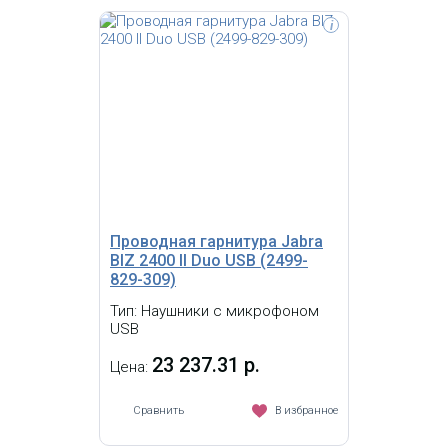
i
Jabra EVOLVE 20 MS Duo USB
Оголовье; подключается через USB;
кнопка ответа и регулировки звука
на шнуре гарнитуры; амбушюры из
поролона; для Microsoft Lync
Проводная гарнитура Jabra
BIZ 2400 II Duo USB (2499-
829-309)
Тип: Наушники с микрофоном
USB
23 237.31 р.
Цена:
Сравнить
В избранное