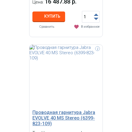
16 487.88 р.
Цена:
КУПИТЬ
Сравнить
В избранное
i
Jabra BIZ 1500 Duo USB - гарнитура
начального уровня с двумя
динамиками широкополосного
аудиодиапазона, технологией HD
Voice и системой шумоподавления
Проводная гарнитура Jabra
EVOLVE 40 MS Stereo (6399-
823-109)