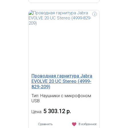
i
Проводная гарнитура нового
поколения Jabra Evolve2 40
спроектирована так, чтобы вас
ничего не отвлекало от работы.
Восхитительный звук, превосходная
шумоизоляция, потрясающий
комфорт. Сертифицирована с
Microsoft Lync
Проводная гарнитура Jabra
EVOLVE 20 UC Stereo (4999-
829-209)
Тип: Наушники с микрофоном
USB
5 303.12 р.
Цена:
Сравнить
В избранное