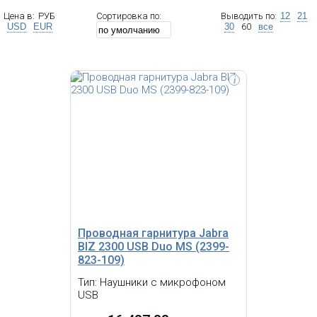
Цена в:
РУБ
Сортировка по:
Выводить по:
12
21
USD
EUR
30
60
все
i
Jabra EVOLVE 40 MS Duo USB
Оголовье; USB-адаптер с разъемом
3,5 мм jack, интегрирован в блок
управления; кнопка ответа и
регулировки звука на шнуре;
индикатор занятости; штанга
микрофона помещается в паз
оголовья; амбушюры из
кожзаменителя; мягкий чехол; для
Microsoft Lync
Проводная гарнитура Jabra
BIZ 2300 USB Duo MS (2399-
823-109)
Тип: Наушники с микрофоном
USB