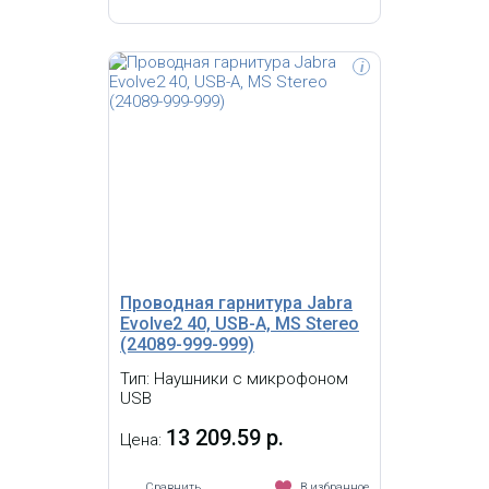
i
Jabra EVOLVE 40 UC Duo USB
Оголовье; USB-адаптер с разъемом
3,5 мм jack, интегрирован в блок
управления; кнопка ответа и
регулировки звука на шнуре;
индикатор занятости; штанга
микрофона помещается в паз
оголовья; амбушюры из
кожзаменителя; мягкий чехол
Проводная гарнитура Jabra
Evolve2 40, USB-A, MS Stereo
(24089-999-999)
Тип: Наушники с микрофоном
USB
13 209.59 р.
Цена:
Сравнить
В избранное