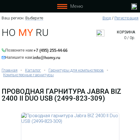
Меню
Ваш регион:
Выберите
Вход
/
Регистрация
HO
MY
RU
КОРЗИНА
0
/
0
р.
+7 (495) 255-44-66
Позвоните нам:
info@homy.ru
Напишите нам:
Главная
-
Каталог
-
Гарнитуры для компьютеров
-
Компьютерные гарнитуры
ПРОВОДНАЯ ГАРНИТУРА JABRA BIZ
2400 II DUO USB (2499-823-309)