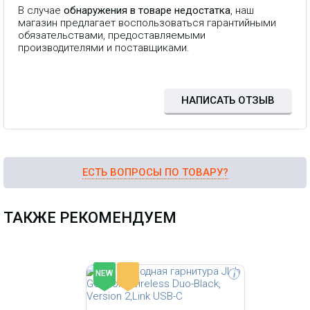
В случае
обнаружения в товаре недостатка
, наш
Jlab GO Work Pop Black-это
магазин предлагает воспользоваться гарантийными
отличные беспроводные
наушники-вкладыши, которые
обязательствами, предоставляемыми
обеспечат вам не только удобство,
производителями и поставщиками.
но и отличное качество звука.
Благодаря Bluetooth 5.3 у вас есть
возможность слушать любимую
музыку без громоздких кабелей, а
встроенный микрофон позволяет
НАПИСАТЬ ОТЗЫВ
удобно отвечать на звонки, не
снимая наушники.
ЕСТЬ ВОПРОСЫ ПО ТОВАРУ?
ТАКЖЕ РЕКОМЕНДУЕМ
-
NEW
i