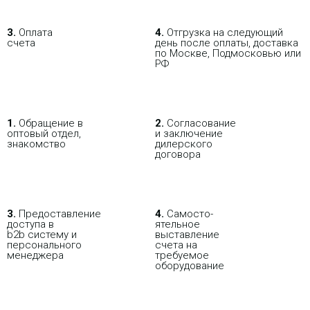
3.
Оплата
4.
Отгрузка на следующий
счета
день после оплаты, доставка
по Москве, Подмосковью или
РФ
В РОЗНИЦУ
ОПТОВИКАМ
ПАРТНЕРАМ
ПОКУПАЯ С НАСТРОЙКОЙ
1.
Обращение в
2.
Согласование
оптовый отдел,
и заключение
знакомство
дилерского
договора
3.
Пре­до­ста­вле­ние
4.
Само­сто­-
доступа в
ятель­ное
b2b систему и
выставление
персо­нального
счета на
мене­джера
требуемое
оборудование