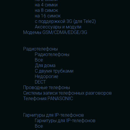
на 4 симки
на 8 симок
на 16 симок
с поддержкой 3G (для Tele2)
Аксессуары и модули
Модемы GSM/CDMA/EDGE/3G
Телефония
Телефония
Радиотелефоны
Радиотелефоны
Все
Для дома
С двумя трубками
Недорогие
DECT
Проводные телефоны
Системы записи телефонных разговоров
Телефония PANASONIC
Гарнитуры
Гарнитуры
Гарнитуры для IP-телефонов
Гарнитуры для IP-телефонов
Все