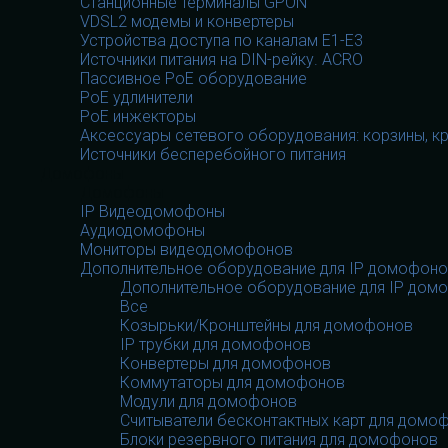
Станционные терминалы GPON
VDSL2 модемы и конвертеры
Устройства доступа по каналам E1-E3
Источники питания на DIN-рейку. ACRO
Пассивное PoE оборудование
PoE удлинители
PoE инжекторы
Аксессуары сетевого оборудования: корзины, к
Источники бесперебойного питания
Домофоны
Домофоны
IP Видеодомофоны
Аудиодомофоны
Мониторы видеодомофонов
Дополнительное оборудование для IP домофон
Дополнительное оборудование для IP дом
Все
Козырьки/Кронштейны для домофонов
IP трубки для домофонов
Конвертеры для домофонов
Коммутаторы для домофонов
Модули для домофонов
Считыватели бесконтактных карт для домо
Блоки резервного питания для домофонов