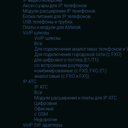
IP видеотелефоны
Аксессуары для IP телефонов
Модули расширения IP телефонов
Блоки питания для IP телефонов
USB телефоны и трубки
Платы и модули для Asterisk
VoIP шлюзы
VoIP шлюзы
Все
Для подключения аналоговых телефонов и У
Для подключения городской сети (с FXO)
для цифрового потока (E1/T1)
со встроенным роутером
комбинированные (c FXS, FXO, E1)
аналоговые (с FXO и FXS)
IP АТС
IP АТС
Все
Модули расширения и платы для IP АТС
Цифровые
Офисные
с GSM
Недорогие
VoIP SIP адаптеры