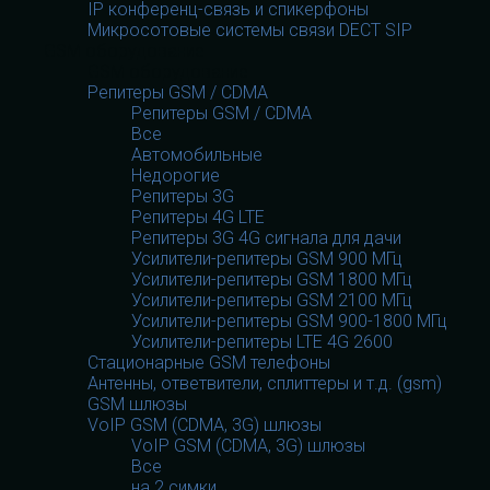
IP конференц-связь и спикерфоны
Микросотовые системы связи DECT SIP
GSM оборудование
GSM оборудование
Репитеры GSM / CDMA
Репитеры GSM / CDMA
Все
Автомобильные
Недорогие
Репитеры 3G
Репитеры 4G LTE
Репитеры 3G 4G сигнала для дачи
Усилители-репитеры GSM 900 МГц
Усилители-репитеры GSM 1800 МГц
Усилители-репитеры GSM 2100 МГц
Усилители-репитеры GSM 900-1800 МГц
Усилители-репитеры LTE 4G 2600
Стационарные GSM телефоны
Антенны, ответвители, сплиттеры и т.д. (gsm)
GSM шлюзы
VoIP GSM (CDMA, 3G) шлюзы
VoIP GSM (CDMA, 3G) шлюзы
Все
на 2 симки