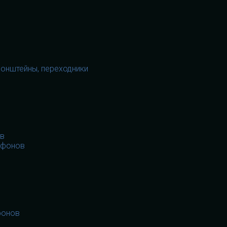
ронштейны, переходники
ов
офонов
фонов