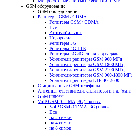
Микросотовые системы связи DECT SIP
GSM оборудование
GSM оборудование
Репитеры GSM / CDMA
Репитеры GSM / CDMA
Все
Автомобильные
Недорогие
Репитеры 3G
Репитеры 4G LTE
Репитеры 3G 4G сигнала для дачи
Усилители-репитеры GSM 900 МГц
Усилители-репитеры GSM 1800 МГц
Усилители-репитеры GSM 2100 МГц
Усилители-репитеры GSM 900-1800 МГ
Усилители-репитеры LTE 4G 2600
Стационарные GSM телефоны
Антенны, ответвители, сплиттеры и т.д. (gsm)
GSM шлюзы
VoIP GSM (CDMA, 3G) шлюзы
VoIP GSM (CDMA, 3G) шлюзы
Все
на 2 симки
на 4 симки
на 8 симок