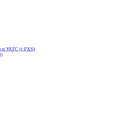
 и УАТС (с FXS)
O)