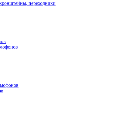
, кронштейны, переходники
нов
омофонов
омофонов
ов