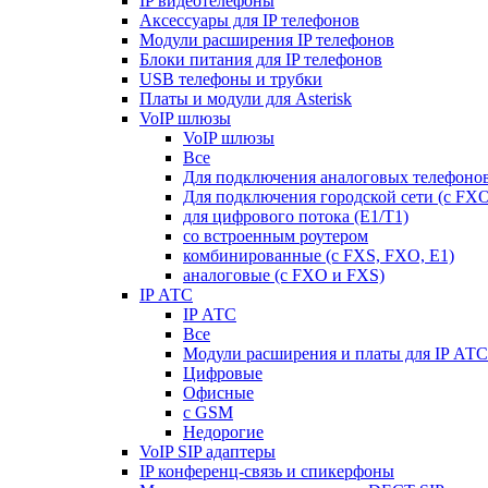
IP видеотелефоны
Аксессуары для IP телефонов
Модули расширения IP телефонов
Блоки питания для IP телефонов
USB телефоны и трубки
Платы и модули для Asterisk
VoIP шлюзы
VoIP шлюзы
Все
Для подключения аналоговых телефонов
Для подключения городской сети (с FX
для цифрового потока (E1/T1)
со встроенным роутером
комбинированные (c FXS, FXO, E1)
аналоговые (с FXO и FXS)
IP АТС
IP АТС
Все
Модули расширения и платы для IP АТС
Цифровые
Офисные
с GSM
Недорогие
VoIP SIP адаптеры
IP конференц-связь и спикерфоны