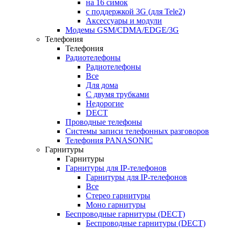
на 16 симок
с поддержкой 3G (для Tele2)
Аксессуары и модули
Модемы GSM/CDMA/EDGE/3G
Телефония
Телефония
Радиотелефоны
Радиотелефоны
Все
Для дома
С двумя трубками
Недорогие
DECT
Проводные телефоны
Системы записи телефонных разговоров
Телефония PANASONIC
Гарнитуры
Гарнитуры
Гарнитуры для IP-телефонов
Гарнитуры для IP-телефонов
Все
Стерео гарнитуры
Моно гарнитуры
Беспроводные гарнитуры (DECT)
Беспроводные гарнитуры (DECT)