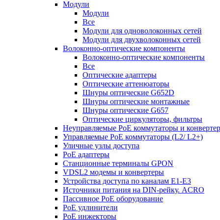
Модули
Модули
Все
Модули для одноволоконных сетей
Модули для двухволоконных сетей
Волоконно-оптические компоненты
Волоконно-оптические компоненты
Все
Оптические адаптеры
Оптические аттенюаторы
Шнуры оптические G652D
Шнуры оптические монтажные
Шнуры оптические G657
Оптические циркуляторы, фильтры
Неуправляемые PoE коммутаторы и конверте
Управляемые PoE коммутаторы (L2/ L2+)
Уличные узлы доступа
PoE адаптеры
Станционные терминалы GPON
VDSL2 модемы и конвертеры
Устройства доступа по каналам E1-E3
Источники питания на DIN-рейку. ACRO
Пассивное PoE оборудование
PoE удлинители
PoE инжекторы