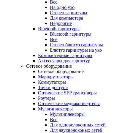
Все
На одно ухо
Стерео гарнитуры
Для компьютера
Недорогие
Bluetooth гарнитуры
Bluetooth гарнитуры
Все
Стерео блютуз гарнитуры
Блютуз гарнитуры на ухо
Компьютерные гарнитуры
Аксессуары для гарнитур
Сетевое оборудование
Сетевое оборудование
Маршрутизаторы
Коммутаторы
Точки доступа
Оптические SFP трансиверы
Роутеры
Оптические медиаконвертеры
Мультиплексоры
Мультиплексоры
Все
Для одноволоконных сетей
Для двухволоконых сетей