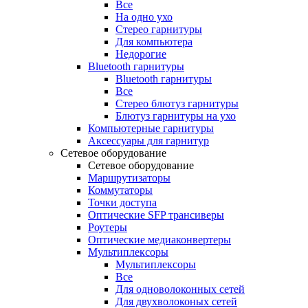
Все
На одно ухо
Стерео гарнитуры
Для компьютера
Недорогие
Bluetooth гарнитуры
Bluetooth гарнитуры
Все
Стерео блютуз гарнитуры
Блютуз гарнитуры на ухо
Компьютерные гарнитуры
Аксессуары для гарнитур
Сетевое оборудование
Сетевое оборудование
Маршрутизаторы
Коммутаторы
Точки доступа
Оптические SFP трансиверы
Роутеры
Оптические медиаконвертеры
Мультиплексоры
Мультиплексоры
Все
Для одноволоконных сетей
Для двухволоконых сетей