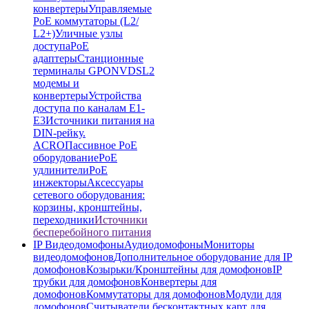
конвертеры
Управляемые
PoE коммутаторы (L2/
L2+)
Уличные узлы
доступа
PoE
адаптеры
Станционные
терминалы GPON
VDSL2
модемы и
конвертеры
Устройства
доступа по каналам E1-
E3
Источники питания на
DIN-рейку.
ACRO
Пассивное PoE
оборудование
PoE
удлинители
PoE
инжекторы
Аксессуары
сетевого оборудования:
корзины, кронштейны,
переходники
Источники
бесперебойного питания
IP Видеодомофоны
Аудиодомофоны
Мониторы
видеодомофонов
Дополнительное оборудование для IP
домофонов
Козырьки/Кронштейны для домофонов
IP
трубки для домофонов
Конвертеры для
домофонов
Коммутаторы для домофонов
Модули для
домофонов
Считыватели бесконтактных карт для