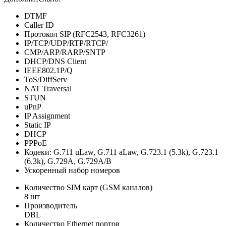
DTMF
Caller ID
Протокол SIP (RFC2543, RFC3261)
IP/TCP/UDP/RTP/RTCP/
CMP/ARP/RARP/SNTP
DHCP/DNS Client
IEEE802.1P/Q
ToS/DiffServ
NAT Traversal
STUN
uPnP
IP Assignment
Static IP
DHCP
PPPoE
Кодеки: G.711 uLaw, G.711 aLaw, G.723.1 (5.3k), G.723.1
(6.3k), G.729A, G.729A/B
Ускоренный набор номеров
Количество SIM карт (GSM каналов)
8 шт
Производитель
DBL
Количество Ethernet портов