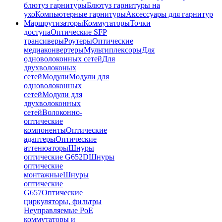
блютуз гарнитуры
Блютуз гарнитуры на
ухо
Компьютерные гарнитуры
Аксессуары для гарнитур
Маршрутизаторы
Коммутаторы
Точки
доступа
Оптические SFP
трансиверы
Роутеры
Оптические
медиаконвертеры
Мультиплексоры
Для
одноволоконных сетей
Для
двухволоконых
сетей
Модули
Модули для
одноволоконных
сетей
Модули для
двухволоконных
сетей
Волоконно-
оптические
компоненты
Оптические
адаптеры
Оптические
аттенюаторы
Шнуры
оптические G652D
Шнуры
оптические
монтажные
Шнуры
оптические
G657
Оптические
циркуляторы, фильтры
Неуправляемые PoE
коммутаторы и