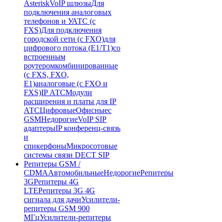
Asterisk
VoIP шлюзы
Для
подключения аналоговых
телефонов и УАТС (с
FXS)
Для подключения
городской сети (с FXO)
для
цифрового потока (E1/T1)
со
встроенным
роутером
комбинированные
(c FXS, FXO,
E1)
аналоговые (с FXO и
FXS)
IP АТС
Модули
расширения и платы для IP
АТС
Цифровые
Офисные
с
GSM
Недорогие
VoIP SIP
адаптеры
IP конференц-связь
и
спикерфоны
Микросотовые
системы связи DECT SIP
Репитеры GSM /
CDMA
Автомобильные
Недорогие
Репитеры
3G
Репитеры 4G
LTE
Репитеры 3G 4G
сигнала для дачи
Усилители-
репитеры GSM 900
МГц
Усилители-репитеры