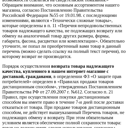
Обращаем внимание, что основным ассортиментом нашего
магазина, согласно Постановлению Правительства
Российской Федерации №55 от 19.01.98. с последующими
изменениями, являются «Технически сложные товары»,
которые определены в п. 11 «Перечня непродовольственных
товаров надлежащего качества, не подлежащих возврату или
обмену на аналогичный товар других размера, формы,
габарита, фасона, расцветки или комплектации». Обязательно
уточните, не попал ли приобретенный вами товар в данный
перечень (можно сделать ссылку на полный текст перечня), по
которому возврат не производится.
Порядок осуществления
возврата товара надлежащего
качества, купленного в нашем интернет-магазине с
доставкой, гражданами
, в определении ФЗ «О защите прав
потребителей» определен в «Правилах продажи товаров
дистанционным способом», утвержденных Постановлением
Правительства РФ от 27.09.2007 г. №612. Согласно п. 21
Правил, при осуществлении покупки дистанционным
способом вы имеете право в течение 7-и дней после доставки
отказаться от товара. При продаже товаров дистанционным
способом, не действует вышеуказанный Перечень товаров, не
подлежащих обмену и возврату. При этом обязательным
условием является обеспечение полной сохранности товара:
товар не должен иметь следов использования, сохранены