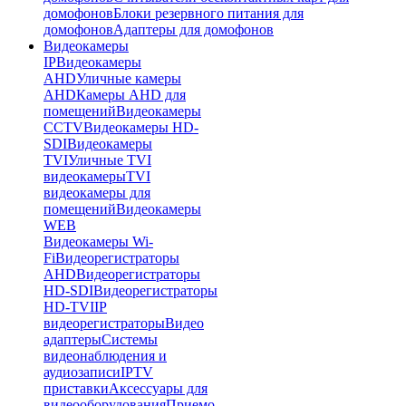
домофонов
Блоки резервного питания для
домофонов
Адаптеры для домофонов
Видеокамеры
IP
Видеокамеры
AHD
Уличные камеры
AHD
Камеры AHD для
помещений
Видеокамеры
CCTV
Видеокамеры HD-
SDI
Видеокамеры
TVI
Уличные TVI
видеокамеры
TVI
видеокамеры для
помещений
Видеокамеры
WEB
Видеокамеры Wi-
Fi
Видеорегистраторы
AHD
Видеорегистраторы
HD-SDI
Видеорегистраторы
HD-TVI
IP
видеорегистраторы
Видео
адаптеры
Системы
видеонаблюдения и
аудиозаписи
IPTV
приставки
Аксессуары для
видеооборудования
Приемо-