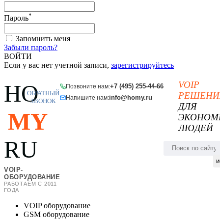
*
Пароль
Запомнить меня
Забыли пароль?
ВОЙТИ
Если у вас нет учетной записи,
зарегистрируйтесь
VOIP
HO
+7 (495) 255-44-66
Позвоните нам:
ОБРАТНЫЙ
РЕШЕНИ
info@homy.ru
Напишите нам:
ЗВОНОК
ДЛЯ
MY
ЭКОНОМ
ЛЮДЕЙ
RU
и
VOIP-
ОБОРУДОВАНИЕ
РАБОТАЕМ С 2011
ГОДА
VOIP оборудование
GSM оборудование