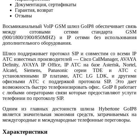
Документация, сертификаты
Гарантия, возврат
Отзывы
Восьмиканальный VoIP GSM шлюз GoIP8 обеспечивает связь
между сотовыми сетями стандарта GSM
(900/1800/1900/850MHZ) и IP сетями без использования
дополнительного оборудования.
Шлюз поддерживает протокол SIP и совместим со всеми IP
АТС известных производителей — Cisco CallManager, AVAYA
Definity, AVAYA IP Office, IP АТС на базе Asterisk, Nortel,
Alcatel, Siemens, Panasonic серии TDE и АТС с
установленными IP платами, АТС LG LDK, и другими
офисными АТС с поддержкой протокола SIP. Это дает
возможность быстро телефонизировать офис. GoIP 8 работает
с любыми операторами связи которые предоставляют услуги
телефонии по протоколу SIP.
Одним из главных достоинств шлюза Hybertone GoIP8
является значительная экономия средств, затрачиваемых на
междугородные и международные телефонные переговоры.
Характеристики