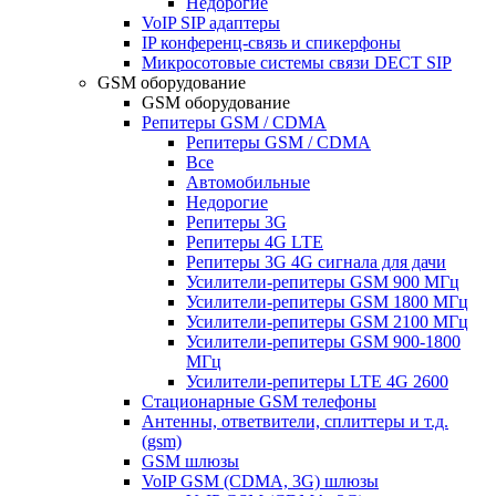
Недорогие
VoIP SIP адаптеры
IP конференц-связь и спикерфоны
Микросотовые системы связи DECT SIP
GSM оборудование
GSM оборудование
Репитеры GSM / CDMA
Репитеры GSM / CDMA
Все
Автомобильные
Недорогие
Репитеры 3G
Репитеры 4G LTE
Репитеры 3G 4G сигнала для дачи
Усилители-репитеры GSM 900 МГц
Усилители-репитеры GSM 1800 МГц
Усилители-репитеры GSM 2100 МГц
Усилители-репитеры GSM 900-1800
МГц
Усилители-репитеры LTE 4G 2600
Стационарные GSM телефоны
Антенны, ответвители, сплиттеры и т.д.
(gsm)
GSM шлюзы
VoIP GSM (CDMA, 3G) шлюзы