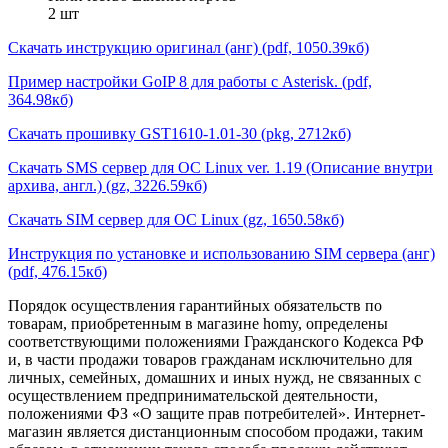
2 шт
Скачать инструкцию оригинал (анг) (pdf, 1050.39кб)
Пример настройки GoIP 8 для работы с Asterisk. (pdf,
364.98кб)
Скачать прошивку GST1610-1.01-30 (pkg, 2712кб)
Скачать SMS сервер для ОС Linux ver. 1.19 (Описание внутри
архива, англ.) (gz, 3226.59кб)
Скачать SIM сервер для ОС Linux (gz, 1650.58кб)
Инструкция по установке и использованию SIM сервера (анг)
(pdf, 476.15кб)
Порядок осуществления гарантийных обязательств по
товарам, приобретенным в магазине homy, определены
соответствующими положениями Гражданского Кодекса РФ
и, в части продажи товаров гражданам исключительно для
личных, семейных, домашних и иных нужд, не связанных с
осуществлением предпринимательской деятельности,
положениями ФЗ «О защите прав потребителей». Интернет-
магазин является дистанционным способом продажи, таким