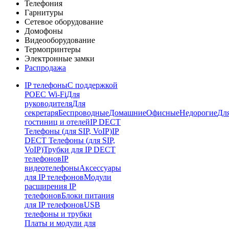
Телефония
Гарнитуры
Сетевое оборудование
Домофоны
Видеооборудование
Термопринтеры
Электронные замки
Распродажа
IP телефоны
С поддержкой
POE
C Wi-Fi
Для
руководителя
Для
секретаря
Беспроводные
Домашние
Офисные
Недорогие
Дл
гостиниц и отелей
IP DECT
Телефоны (для SIP, VoIP)
IP
DECT Телефоны (для SIP,
VoIP)
Трубки для IP DECT
телефонов
IP
видеотелефоны
Аксессуары
для IP телефонов
Модули
расширения IP
телефонов
Блоки питания
для IP телефонов
USB
телефоны и трубки
Платы и модули для