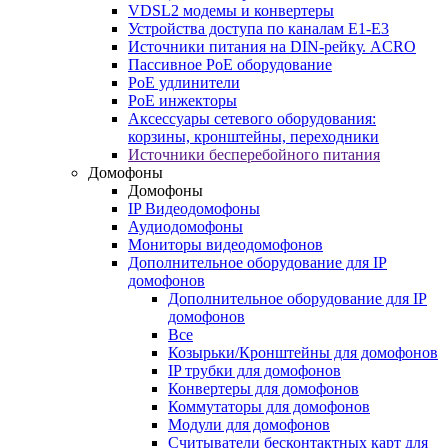
VDSL2 модемы и конвертеры
Устройства доступа по каналам E1-E3
Источники питания на DIN-рейку. ACRO
Пассивное PoE оборудование
PoE удлинители
PoE инжекторы
Аксессуары сетевого оборудования:
корзины, кронштейны, переходники
Источники бесперебойного питания
Домофоны
Домофоны
IP Видеодомофоны
Аудиодомофоны
Мониторы видеодомофонов
Дополнительное оборудование для IP
домофонов
Дополнительное оборудование для IP
домофонов
Все
Козырьки/Кронштейны для домофонов
IP трубки для домофонов
Конвертеры для домофонов
Коммутаторы для домофонов
Модули для домофонов
Считыватели бесконтактных карт для