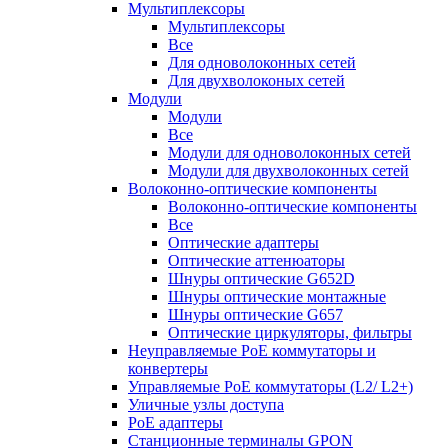
Мультиплексоры
Мультиплексоры
Все
Для одноволоконных сетей
Для двухволоконых сетей
Модули
Модули
Все
Модули для одноволоконных сетей
Модули для двухволоконных сетей
Волоконно-оптические компоненты
Волоконно-оптические компоненты
Все
Оптические адаптеры
Оптические аттенюаторы
Шнуры оптические G652D
Шнуры оптические монтажные
Шнуры оптические G657
Оптические циркуляторы, фильтры
Неуправляемые PoE коммутаторы и
конвертеры
Управляемые PoE коммутаторы (L2/ L2+)
Уличные узлы доступа
PoE адаптеры
Станционные терминалы GPON