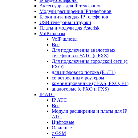
IP видеотелефоны
Аксессуары для IP телефонов
Модули расширения IP телефонов
Блоки питания для IP телефонов
USB телефоны и трубки
Платы и модули для Asterisk
VoIP шлюзы
VoIP шлюзы
Все
Для подключения аналоговых
телефонов и УАТС (с FXS)
Для подключения городской сети (с
FXO)
для цифрового потока (E1/T1)
со встроенным роутером
комбинированные (c FXS, FXO, E1)
аналоговые (с FXO и FXS)
IP АТС
IP АТС
Все
Модули расширения и платы для IP
АТС
Цифровые
Офисные
с GSM