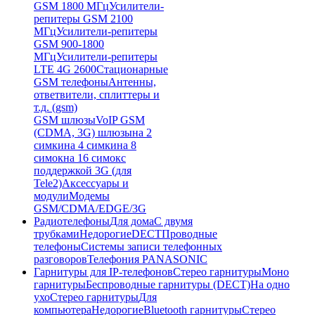
GSM 1800 МГц
Усилители-
репитеры GSM 2100
МГц
Усилители-репитеры
GSM 900-1800
МГц
Усилители-репитеры
LTE 4G 2600
Стационарные
GSM телефоны
Антенны,
ответвители, сплиттеры и
т.д. (gsm)
GSM шлюзы
VoIP GSM
(CDMA, 3G) шлюзы
на 2
симки
на 4 симки
на 8
симок
на 16 симок
с
поддержкой 3G (для
Tele2)
Аксессуары и
модули
Модемы
GSM/CDMA/EDGE/3G
Радиотелефоны
Для дома
С двумя
трубками
Недорогие
DECT
Проводные
телефоны
Системы записи телефонных
разговоров
Телефония PANASONIC
Гарнитуры для IP-телефонов
Стерео гарнитуры
Моно
гарнитуры
Беспроводные гарнитуры (DECT)
На одно
ухо
Стерео гарнитуры
Для
компьютера
Недорогие
Bluetooth гарнитуры
Стерео