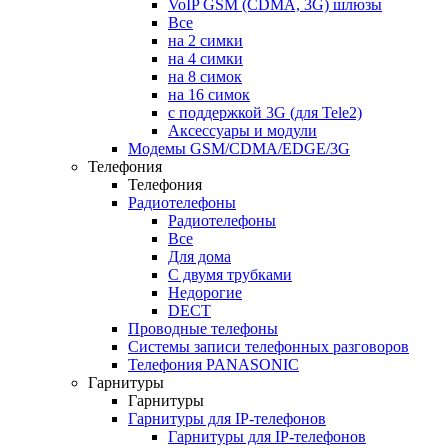
VoIP GSM (CDMA, 3G) шлюзы
Все
на 2 симки
на 4 симки
на 8 симок
на 16 симок
с поддержкой 3G (для Tele2)
Аксессуары и модули
Модемы GSM/CDMA/EDGE/3G
Телефония
Телефония
Радиотелефоны
Радиотелефоны
Все
Для дома
С двумя трубками
Недорогие
DECT
Проводные телефоны
Системы записи телефонных разговоров
Телефония PANASONIC
Гарнитуры
Гарнитуры
Гарнитуры для IP-телефонов
Гарнитуры для IP-телефонов