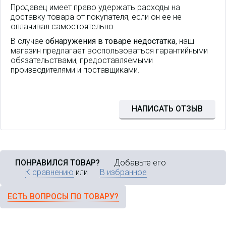
Продавец имеет право удержать расходы на
доставку товара от покупателя, если он ее не
оплачивал самостоятельно.
В случае
обнаружения в товаре недостатка
, наш
магазин предлагает воспользоваться гарантийными
обязательствами, предоставляемыми
производителями и поставщиками.
Восьмиканальный шлюз GoIP8
(GSM/SIP/H323) обеспечивает
связь между сотовыми сетями
стандарта GSM
НАПИСАТЬ ОТЗЫВ
(900/1800/1900/850MHZ) и IP
сетями без использования
дополнительного
оборудования.
ПОНРАВИЛСЯ ТОВАР?
Добавьте его
К сравнению
или
В избранное
ЕСТЬ ВОПРОСЫ ПО ТОВАРУ?