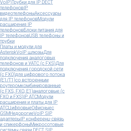
VoIP)
Трубки для IP DECT
телефонов
IP
видеотелефоны
Аксессуары
для IP телефонов
Модули
расширения IP
телефонов
Блоки питания для
IP телефонов
USB телефоны и
трубки
Платы и модули для
Asterisk
VoIP шлюзы
Для
подключения аналоговых
телефонов и УАТС (с FXS)
Для
подключения городской сети
(с FXO)
для цифрового потока
(E1/T1)
со встроенным
роутером
комбинированные
(c FXS, FXO, E1)
аналоговые (с
FXO и FXS)
IP АТС
Модули
расширения и платы для IP
АТС
Цифровые
Офисные
с
GSM
Недорогие
VoIP SIP
адаптеры
IP конференц-связь
и спикерфоны
Микросотовые
системы связи DECT SIP