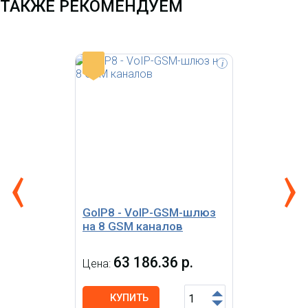
ТАКЖЕ РЕКОМЕНДУЕМ
-
i
GoIP GSM шлюз для
совершения VoIP-GSM
звонков. SIM карта
устанавливается в шлюз, а
пользователи GSM телефона
регистрируются на любом
VoIP софтсвиче. GoIP имеет
легко конфигурируемый
встроенный SIP и H.323
протоколы.
GoIP8 - VoIP-GSM-шлюз
на 8 GSM каналов
63 186.36 р.
Цена:
КУПИТЬ