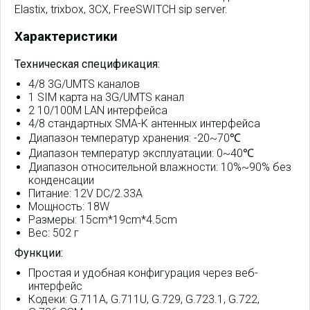
Elastix, trixbox, 3CX, FreeSWITCH sip server.
Характеристики
Техническая спецификация:
4/8 3G/UMTS каналов
1 SIM карта на 3G/UMTS канал
2 10/100M LAN интерфейса
4/8 стандартных SMA-K антенных интерфейса
Диапазон температур хранения: -20~70℃
Диапазон температур эксплуатации: 0~40℃
Диапазон относительной влажности: 10%~90% без
конденсации
Питание: 12V DC/2.33A
Мощность: 18W
Размеры: 15cm*19cm*4.5cm
Вес: 502 г
Функции:
Простая и удобная конфигурация через веб-
интерфейс
Кодеки: G.711A, G.711U, G.729, G.723.1, G.722,