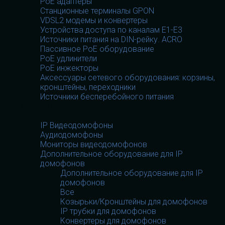
PoE адаптеры
Станционные терминалы GPON
VDSL2 модемы и конвертеры
Устройства доступа по каналам E1-E3
Источники питания на DIN-рейку. ACRO
Пассивное PoE оборудование
PoE удлинители
PoE инжекторы
Аксессуары сетевого оборудования: корзины,
кронштейны, переходники
Источники бесперебойного питания
Домофоны
Домофоны
IP Видеодомофоны
Аудиодомофоны
Мониторы видеодомофонов
Дополнительное оборудование для IP
домофонов
Дополнительное оборудование для IP
домофонов
Все
Козырьки/Кронштейны для домофонов
IP трубки для домофонов
Конвертеры для домофонов