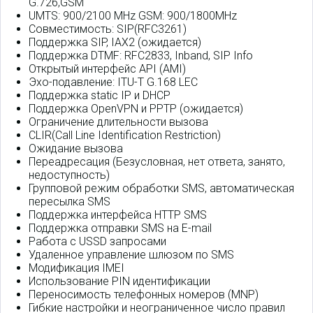
G.726,GSM
UMTS: 900/2100 MHz GSM: 900/1800MHz
Совместимость: SIP(RFC3261)
Поддержка SIP, IAX2 (ожидается)
Поддержка DTMF: RFC2833, Inband, SIP Info
Открытый интерфейс API (AMI)
Эхо-подавление: ITU-T G.168 LEC
Поддержка static IP и DHCP
Поддержка OpenVPN и PPTP (ожидается)
Ограничение длительности вызова
CLIR(Call Line Identification Restriction)
Ожидание вызова
Переадресация (Безусловная, нет ответа, занято,
недоступность)
Групповой режим обработки SMS, автоматическая
пересылка SMS
Поддержка интерфейса HTTP SMS
Поддержка отправки SMS на E-mail
Работа с USSD запросами
Удаленное управление шлюзом по SMS
Модификация IMEI
Использование PIN идентификации
Переносимость телефонных номеров (MNP)
Гибкие настройки и неограниченное число правил