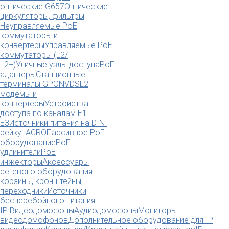
оптические G657
Оптические
циркуляторы, фильтры
Неуправляемые PoE
коммутаторы и
конвертеры
Управляемые PoE
коммутаторы (L2/
L2+)
Уличные узлы доступа
PoE
адаптеры
Станционные
терминалы GPON
VDSL2
модемы и
конвертеры
Устройства
доступа по каналам E1-
E3
Источники питания на DIN-
рейку. ACRO
Пассивное PoE
оборудование
PoE
удлинители
PoE
инжекторы
Аксессуары
сетевого оборудования:
корзины, кронштейны,
переходники
Источники
бесперебойного питания
IP Видеодомофоны
Аудиодомофоны
Мониторы
видеодомофонов
Дополнительное оборудование для IP