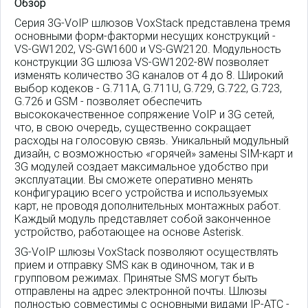
Обзор
Серия 3G-VoIP шлюзов VoxStack представлена тремя
основными форм-факторми несущих конструкций -
VS-GW1202, VS-GW1600 и VS-GW2120. Модульность
конструкции
3G шлюза VS-GW1202-8W
позволяет
изменять количество 3G каналов от 4 до 8. Широкий
выбор кодеков - G.711A, G.711U, G.729, G.722, G.723,
G.726 и GSM - позволяет обеспечить
высококачественное сопряжение VoIP и 3G сетей,
что, в свою очередь, существенно сокращает
расходы на голосовую связь. Уникальный модульный
дизайн, с возможностью «горячей» замены SIM-карт и
3G модулей создает максимальное удобство при
эксплуатации. Вы сможете оперативно менять
конфигурацию всего устройства и используемых
карт, не проводя дополнительных монтажных работ.
Каждый модуль представляет собой законченное
устройство, работающее на основе Asterisk.
3G-VoIP шлюзы VoxStack позволяют осуществлять
прием и отправку SMS как в одиночном, так и в
групповом режимах. Принятые SMS могут быть
отправлены на адрес электронной почты. Шлюзы
полностью совместимы с основными видами IP-АТС -