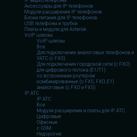
IP видеотелефоны
Аксессуары для IP телефонов
Модули расширения IP телефонов
Блоки питания для IP телефонов
USB телефоны и трубки
Платы и модули для Asterisk
VoIP шлюзы
VoIP шлюзы
Все
Для подключения аналоговых телефонов и
УАТС (с FXS)
Для подключения городской сети (с FXO)
для цифрового потока (E1/T1)
со встроенным роутером
комбинированные (c FXS, FXO, E1)
аналоговые (с FXO и FXS)
IP АТС
IP АТС
Все
Модули расширения и платы для IP АТС
Цифровые
Офисные
с GSM
Недорогие