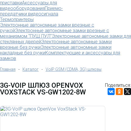
приставки
Аксессуары для
видеооборудования
Приемо-
передатчики видеосигнала
Термопринтеры
Электронные автономные замки врезные с
ручкой
Электронные автономные замки врезные с
механизмом "ПУШ ПУЛ"
Электронные автономные замки для
стеклянных дверей
Электронные автономные замки
врезные без ручки
Электронные автономные замки
накладные без ручки
Комплектующие и аксессуары для
замков
Главная
-
Каталог
-
VoIP GSM (CDMA, 3G) шлюзы
3G-VOIP ШЛЮЗ OPENVOX
Поделиться:
VOXSTACK VS-GW1202-8W