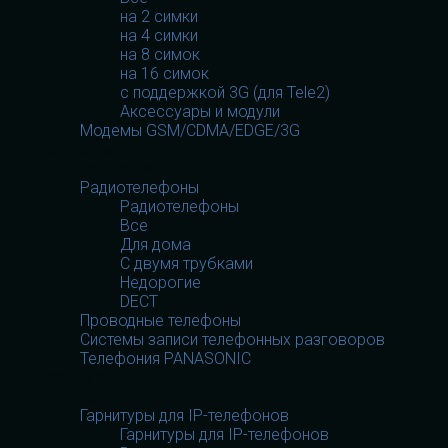
на 2 симки
на 4 симки
на 8 симок
на 16 симок
с поддержкой 3G (для Tele2)
Аксессуары и модули
Модемы GSM/CDMA/EDGE/3G
Телефония
Телефония
Радиотелефоны
Радиотелефоны
Все
Для дома
С двумя трубками
Недорогие
DECT
Проводные телефоны
Системы записи телефонных разговоров
Телефония PANASONIC
Гарнитуры
Гарнитуры
Гарнитуры для IP-телефонов
Гарнитуры для IP-телефонов