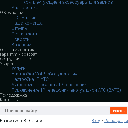
Комплектующие и аксессуары для замков
Распродажа
О Компании
О Компании
Наша команда
Отзывы
Сертификаты
Новости
Вакансии
Оплата и доставка
Гарантия и возврат
Сотрудничество
Услуги
Услуги
Настройка VoIP оборудования
Настройка IP АТС
Аутсорсинг в области IP телефонии
Подключение IP телефонии, виртуальной АТС (ВАТС)
Техподдержка
Контакты
искать
Ваш регион:
Выберите
Вход
/
Регистрация