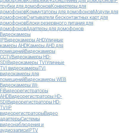
домофонов
Козырьки/Кронштейны для домофонов
IP
трубки для домофонов
Конвертеры для
домофонов
Коммутаторы для домофонов
Модули для
домофонов
Считыватели бесконтактных карт для
домофонов
Блоки резервного питания для
домофонов
Адаптеры для домофонов
Видеокамеры
IP
Видеокамеры AHD
Уличные
камеры AHD
Камеры AHD для
помещений
Видеокамеры
CCTV
Видеокамеры HD-
SDI
Видеокамеры TVI
Уличные
TVI видеокамеры
TVI
видеокамеры для
помещений
Видеокамеры WEB
Видеокамеры Wi-
Fi
Видеорегистраторы
AHD
Видеорегистраторы HD-
SDI
Видеорегистраторы HD-
TVI
IP
видеорегистраторы
Видео
адаптеры
Системы
видеонаблюдения и
аудиозаписи
IPTV