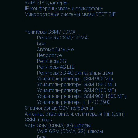
VoIP SIP адаптеры
IP конференц-связь и спикерфоны
Микросотовые системы связи DECT SIP
GSM оборудование
GSM оборудование
Репитеры GSM / CDMA
Репитеры GSM / CDMA
Все
Автомобильные
Недорогие
Репитеры 3G
Репитеры 4G LTE
Репитеры 3G 4G сигнала для дачи
Усилители-репитеры GSM 900 МГц
Усилители-репитеры GSM 1800 МГц
Усилители-репитеры GSM 2100 МГц
Усилители-репитеры GSM 900-1800 МГц
Усилители-репитеры LTE 4G 2600
Стационарные GSM телефоны
Антенны, ответвители, сплиттеры и т.д. (gsm)
GSM шлюзы
VoIP GSM (CDMA, 3G) шлюзы
VoIP GSM (CDMA, 3G) шлюзы
Все