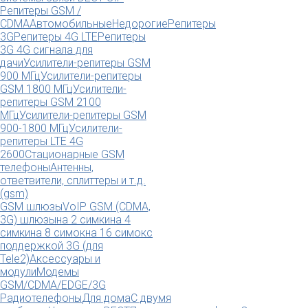
Репитеры GSM /
CDMA
Автомобильные
Недорогие
Репитеры
3G
Репитеры 4G LTE
Репитеры
3G 4G сигнала для
дачи
Усилители-репитеры GSM
900 МГц
Усилители-репитеры
GSM 1800 МГц
Усилители-
репитеры GSM 2100
МГц
Усилители-репитеры GSM
900-1800 МГц
Усилители-
репитеры LTE 4G
2600
Стационарные GSM
телефоны
Антенны,
ответвители, сплиттеры и т.д.
(gsm)
GSM шлюзы
VoIP GSM (CDMA,
3G) шлюзы
на 2 симки
на 4
симки
на 8 симок
на 16 симок
с
поддержкой 3G (для
Tele2)
Аксессуары и
модули
Модемы
GSM/CDMA/EDGE/3G
Радиотелефоны
Для дома
С двумя