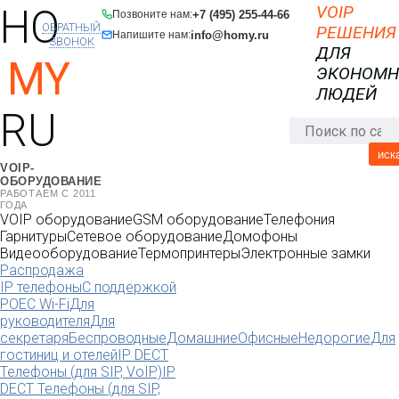
HO
VOIP
+7 (495) 255-44-66
Позвоните нам:
ОБРАТНЫЙ
РЕШЕНИЯ
info@homy.ru
Напишите нам:
ЗВОНОК
ДЛЯ
MY
ЭКОНОМ
ЛЮДЕЙ
RU
иск
VOIP-
ОБОРУДОВАНИЕ
РАБОТАЕМ С 2011
ГОДА
VOIP оборудование
GSM оборудование
Телефония
Гарнитуры
Сетевое оборудование
Домофоны
Видеооборудование
Термопринтеры
Электронные замки
Распродажа
IP телефоны
С поддержкой
POE
C Wi-Fi
Для
руководителя
Для
секретаря
Беспроводные
Домашние
Офисные
Недорогие
Для
гостиниц и отелей
IP DECT
Телефоны (для SIP, VoIP)
IP
DECT Телефоны (для SIP,