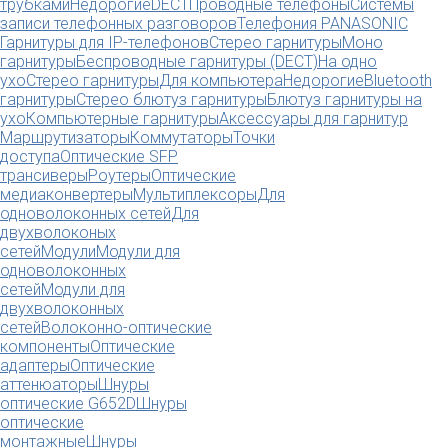
трубками
Недорогие
DECT
Проводные телефоны
Системы
записи телефонных разговоров
Телефония PANASONIC
Гарнитуры для IP-телефонов
Стерео гарнитуры
Моно
гарнитуры
Беспроводные гарнитуры (DECT)
На одно
ухо
Стерео гарнитуры
Для компьютера
Недорогие
Bluetooth
гарнитуры
Стерео блютуз гарнитуры
Блютуз гарнитуры на
ухо
Компьютерные гарнитуры
Аксессуары для гарнитур
Маршрутизаторы
Коммутаторы
Точки
доступа
Оптические SFP
трансиверы
Роутеры
Оптические
медиаконвертеры
Мультиплексоры
Для
одноволоконных сетей
Для
двухволоконых
сетей
Модули
Модули для
одноволоконных
сетей
Модули для
двухволоконных
сетей
Волоконно-оптические
компоненты
Оптические
адаптеры
Оптические
аттенюаторы
Шнуры
оптические G652D
Шнуры
оптические
монтажные
Шнуры