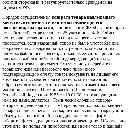
обоими сторонами и регулируется только Гражданским
Кодексом РФ.
Порядок осуществления
возврата товара надлежащего
качества, купленного в нашем магазине при его
посещении, гражданами
, в определении ФЗ «О защите прав
потребителей» определен в ст.25 указанного ФЗ: «Обмен
непродовольственного товара надлежащего качества
проводится, если указанный товар не был в употреблении,
сохранены его товарный вид, потребительские свойства,
пломбы, фабричные ярлыки, а также имеется товарный чек
или кассовый чек либо иной подтверждающий оплату
указанного товара документ. Отсутствие у потребителя
товарного чека или кассового чека либо иного
подтверждающего оплату товара документа не лишает его
возможности ссылаться на свидетельские показания.»
Обращаем внимание, что основным ассортиментом нашего
магазина, согласно Постановлению Правительства
Российской Федерации №55 от 19.01.98. с последующими
изменениями, являются «Технически сложные товары»,
которые определены в п. 11 «Перечня непродовольственных
товаров надлежащего качества, не подлежащих возврату или
обмену на аналогичный товар других размера, формы,
габарита, фасона, расцветки или комплектации». Обязательно
уточните, не попал ли приобретенный вами товар в данный