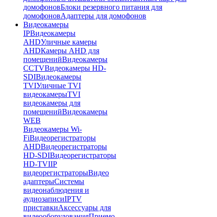
домофонов
Блоки резервного питания для
домофонов
Адаптеры для домофонов
Видеокамеры
IP
Видеокамеры
AHD
Уличные камеры
AHD
Камеры AHD для
помещений
Видеокамеры
CCTV
Видеокамеры HD-
SDI
Видеокамеры
TVI
Уличные TVI
видеокамеры
TVI
видеокамеры для
помещений
Видеокамеры
WEB
Видеокамеры Wi-
Fi
Видеорегистраторы
AHD
Видеорегистраторы
HD-SDI
Видеорегистраторы
HD-TVI
IP
видеорегистраторы
Видео
адаптеры
Системы
видеонаблюдения и
аудиозаписи
IPTV
приставки
Аксессуары для
видеооборудования
Приемо-