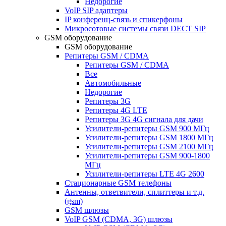
Недорогие
VoIP SIP адаптеры
IP конференц-связь и спикерфоны
Микросотовые системы связи DECT SIP
GSM оборудование
GSM оборудование
Репитеры GSM / CDMA
Репитеры GSM / CDMA
Все
Автомобильные
Недорогие
Репитеры 3G
Репитеры 4G LTE
Репитеры 3G 4G сигнала для дачи
Усилители-репитеры GSM 900 МГц
Усилители-репитеры GSM 1800 МГц
Усилители-репитеры GSM 2100 МГц
Усилители-репитеры GSM 900-1800
МГц
Усилители-репитеры LTE 4G 2600
Стационарные GSM телефоны
Антенны, ответвители, сплиттеры и т.д.
(gsm)
GSM шлюзы
VoIP GSM (CDMA, 3G) шлюзы