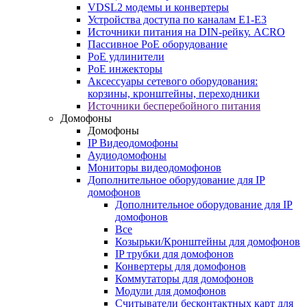
VDSL2 модемы и конвертеры
Устройства доступа по каналам E1-E3
Источники питания на DIN-рейку. ACRO
Пассивное PoE оборудование
PoE удлинители
PoE инжекторы
Аксессуары сетевого оборудования:
корзины, кронштейны, переходники
Источники бесперебойного питания
Домофоны
Домофоны
IP Видеодомофоны
Аудиодомофоны
Мониторы видеодомофонов
Дополнительное оборудование для IP
домофонов
Дополнительное оборудование для IP
домофонов
Все
Козырьки/Кронштейны для домофонов
IP трубки для домофонов
Конвертеры для домофонов
Коммутаторы для домофонов
Модули для домофонов
Считыватели бесконтактных карт для