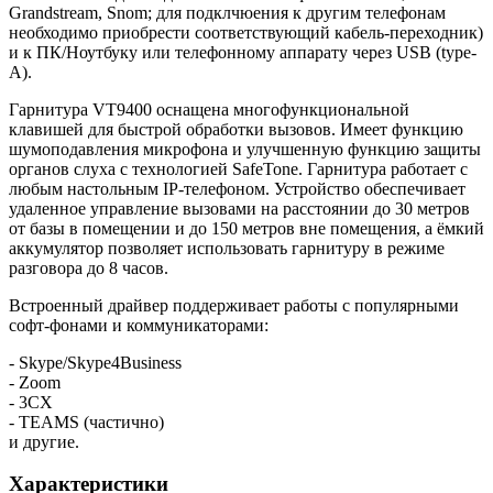
Grandstream, Snom; для подклчюения к другим телефонам
необходимо приобрести соответствующий кабель-переходник)
и к ПК/Ноутбуку или телефонному аппарату через USB (type-
A).
Гарнитура VT9400 оснащена многофункциональной
клавишей для быстрой обработки вызовов. Имеет функцию
шумоподавления микрофона и улучшенную функцию защиты
органов слуха с технологией SafeTone. Гарнитура работает с
любым настольным IP-телефоном. Устройство обеспечивает
удаленное управление вызовами на расстоянии до 30 метров
от базы в помещении и до 150 метров вне помещения, а ёмкий
аккумулятор позволяет использовать гарнитуру в режиме
разговора до 8 часов.
Встроенный драйвер поддерживает работы с популярными
софт-фонами и коммуникаторами:
- Skype/Skype4Business
- Zoom
- 3СX
- TEAMS (частично)
и другие.
Характеристики