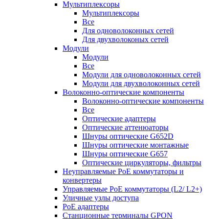
Мультиплексоры
Мультиплексоры
Все
Для одноволоконных сетей
Для двухволоконых сетей
Модули
Модули
Все
Модули для одноволоконных сетей
Модули для двухволоконных сетей
Волоконно-оптические компоненты
Волоконно-оптические компоненты
Все
Оптические адаптеры
Оптические аттенюаторы
Шнуры оптические G652D
Шнуры оптические монтажные
Шнуры оптические G657
Оптические циркуляторы, фильтры
Неуправляемые PoE коммутаторы и
конвертеры
Управляемые PoE коммутаторы (L2/ L2+)
Уличные узлы доступа
PoE адаптеры
Станционные терминалы GPON