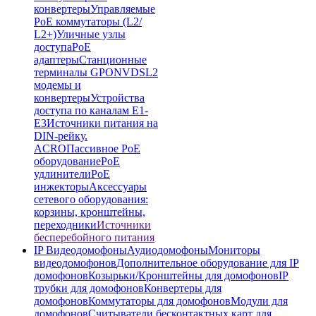
конвертеры
Управляемые
PoE коммутаторы (L2/
L2+)
Уличные узлы
доступа
PoE
адаптеры
Станционные
терминалы GPON
VDSL2
модемы и
конвертеры
Устройства
доступа по каналам E1-
E3
Источники питания на
DIN-рейку.
ACRO
Пассивное PoE
оборудование
PoE
удлинители
PoE
инжекторы
Аксессуары
сетевого оборудования:
корзины, кронштейны,
переходники
Источники
бесперебойного питания
IP Видеодомофоны
Аудиодомофоны
Мониторы
видеодомофонов
Дополнительное оборудование для IP
домофонов
Козырьки/Кронштейны для домофонов
IP
трубки для домофонов
Конвертеры для
домофонов
Коммутаторы для домофонов
Модули для
домофонов
Считыватели бесконтактных карт для