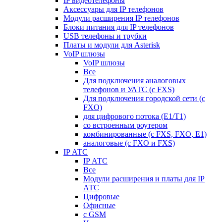
IP видеотелефоны
Аксессуары для IP телефонов
Модули расширения IP телефонов
Блоки питания для IP телефонов
USB телефоны и трубки
Платы и модули для Asterisk
VoIP шлюзы
VoIP шлюзы
Все
Для подключения аналоговых
телефонов и УАТС (с FXS)
Для подключения городской сети (с
FXO)
для цифрового потока (E1/T1)
со встроенным роутером
комбинированные (c FXS, FXO, E1)
аналоговые (с FXO и FXS)
IP АТС
IP АТС
Все
Модули расширения и платы для IP
АТС
Цифровые
Офисные
с GSM