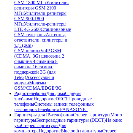
GSM 1800 МГц
Усилители-
репитеры GSM 2100
МГц
Усилители-репитеры
GSM 900-1800
МГц
Усилители-репитеры
LTE 4G 2600
Стационарные
GSM телефоны
Антенны,
ответвители, сплиттеры и
т.д. (gsm)
GSM шлюзы
VoIP GSM
(CDMA, 3G) шлюзы
на 2
симки
на 4 симки
на 8
симок
на 16 симок
с
поддержкой 3G (для
Tele2)
Аксессуары и
модули
Модемы
GSM/CDMA/EDGE/3G
Радиотелефоны
Для дома
С двумя
трубками
Недорогие
DECT
Проводные
телефоны
Системы записи телефонных
разговоров
Телефония PANASONIC
Гарнитуры для IP-телефонов
Стерео гарнитуры
Моно
гарнитуры
Беспроводные гарнитуры (DECT)
На одно
ухо
Стерео гарнитуры
Для
компьютера
Недорогие
Bluetooth гарнитуры
Стерео