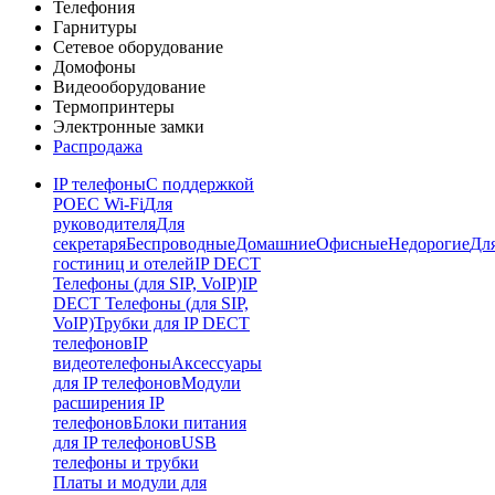
Телефония
Гарнитуры
Сетевое оборудование
Домофоны
Видеооборудование
Термопринтеры
Электронные замки
Распродажа
IP телефоны
С поддержкой
POE
C Wi-Fi
Для
руководителя
Для
секретаря
Беспроводные
Домашние
Офисные
Недорогие
Дл
гостиниц и отелей
IP DECT
Телефоны (для SIP, VoIP)
IP
DECT Телефоны (для SIP,
VoIP)
Трубки для IP DECT
телефонов
IP
видеотелефоны
Аксессуары
для IP телефонов
Модули
расширения IP
телефонов
Блоки питания
для IP телефонов
USB
телефоны и трубки
Платы и модули для