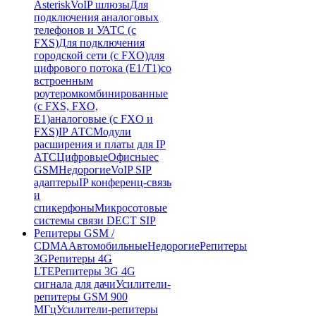
Asterisk
VoIP шлюзы
Для
подключения аналоговых
телефонов и УАТС (с
FXS)
Для подключения
городской сети (с FXO)
для
цифрового потока (E1/T1)
со
встроенным
роутером
комбинированные
(c FXS, FXO,
E1)
аналоговые (с FXO и
FXS)
IP АТС
Модули
расширения и платы для IP
АТС
Цифровые
Офисные
с
GSM
Недорогие
VoIP SIP
адаптеры
IP конференц-связь
и
спикерфоны
Микросотовые
системы связи DECT SIP
Репитеры GSM /
CDMA
Автомобильные
Недорогие
Репитеры
3G
Репитеры 4G
LTE
Репитеры 3G 4G
сигнала для дачи
Усилители-
репитеры GSM 900
МГц
Усилители-репитеры