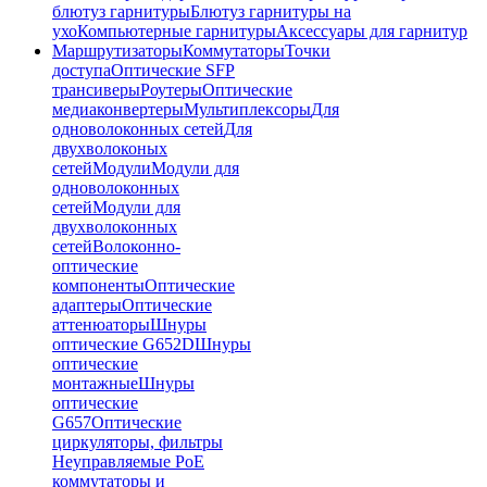
блютуз гарнитуры
Блютуз гарнитуры на
ухо
Компьютерные гарнитуры
Аксессуары для гарнитур
Маршрутизаторы
Коммутаторы
Точки
доступа
Оптические SFP
трансиверы
Роутеры
Оптические
медиаконвертеры
Мультиплексоры
Для
одноволоконных сетей
Для
двухволоконых
сетей
Модули
Модули для
одноволоконных
сетей
Модули для
двухволоконных
сетей
Волоконно-
оптические
компоненты
Оптические
адаптеры
Оптические
аттенюаторы
Шнуры
оптические G652D
Шнуры
оптические
монтажные
Шнуры
оптические
G657
Оптические
циркуляторы, фильтры
Неуправляемые PoE
коммутаторы и