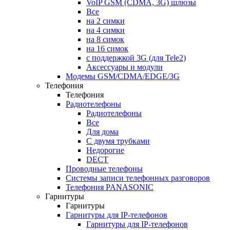
VoIP GSM (CDMA, 3G) шлюзы
Все
на 2 симки
на 4 симки
на 8 симок
на 16 симок
с поддержкой 3G (для Tele2)
Аксессуары и модули
Модемы GSM/CDMA/EDGE/3G
Телефония
Телефония
Радиотелефоны
Радиотелефоны
Все
Для дома
С двумя трубками
Недорогие
DECT
Проводные телефоны
Системы записи телефонных разговоров
Телефония PANASONIC
Гарнитуры
Гарнитуры
Гарнитуры для IP-телефонов
Гарнитуры для IP-телефонов