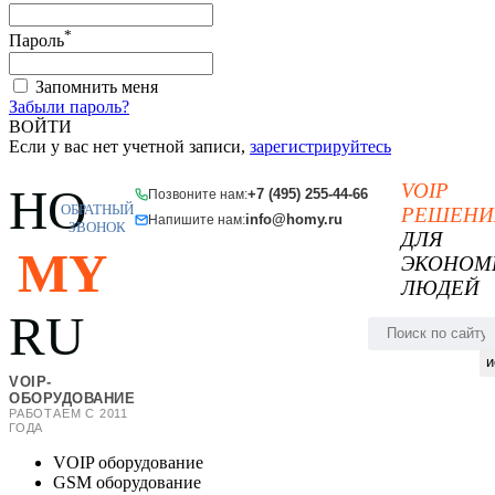
*
Пароль
Запомнить меня
Забыли пароль?
ВОЙТИ
Если у вас нет учетной записи,
зарегистрируйтесь
VOIP
HO
+7 (495) 255-44-66
Позвоните нам:
ОБРАТНЫЙ
РЕШЕНИ
info@homy.ru
Напишите нам:
ЗВОНОК
ДЛЯ
MY
ЭКОНОМ
ЛЮДЕЙ
RU
и
VOIP-
ОБОРУДОВАНИЕ
РАБОТАЕМ С 2011
ГОДА
VOIP оборудование
GSM оборудование