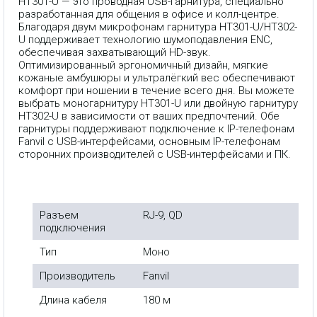
HT301-U —
это проводная USB-гарнитура, специально
разработанная для общения в офисе и колл-центре.
Благодаря двум микрофонам гарнитура HT301-U/HT302-
U поддерживает технологию шумоподавления ENC,
обеспечивая захватывающий HD-звук.
Оптимизированный эргономичный дизайн, мягкие
кожаные амбушюры и ультралёгкий вес обеспечивают
комфорт при ношении в течение всего дня. Вы можете
выбрать моногарнитуру HT301-U или двойную гарнитуру
HT302-U в зависимости от ваших предпочтений. Обе
гарнитуры поддерживают подключение к IP-телефонам
Fanvil с USB-интерфейсами, основным IP-телефонам
сторонних производителей с USB-интерфейсами и ПК.
Разъем
RJ-9, QD
подключения
Тип
Моно
Производитель
Fanvil
Длина кабеля
180 м