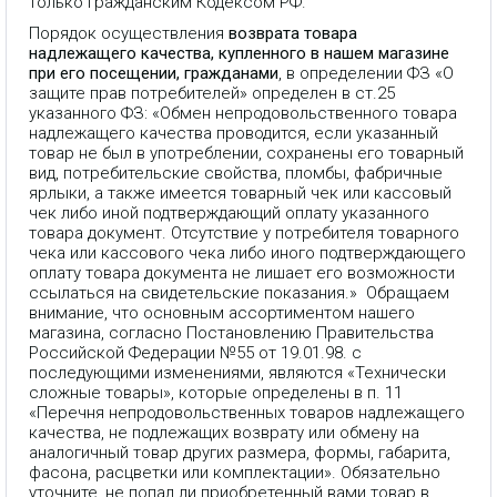
только Гражданским Кодексом РФ.
Порядок осуществления
возврата товара
надлежащего качества, купленного в нашем магазине
при его посещении, гражданами
, в определении ФЗ «О
защите прав потребителей» определен в ст.25
указанного ФЗ: «Обмен непродовольственного товара
надлежащего качества проводится, если указанный
товар не был в употреблении, сохранены его товарный
вид, потребительские свойства, пломбы, фабричные
ярлыки, а также имеется товарный чек или кассовый
чек либо иной подтверждающий оплату указанного
товара документ. Отсутствие у потребителя товарного
чека или кассового чека либо иного подтверждающего
оплату товара документа не лишает его возможности
ссылаться на свидетельские показания.» Обращаем
внимание, что основным ассортиментом нашего
магазина, согласно Постановлению Правительства
Российской Федерации №55 от 19.01.98. с
последующими изменениями, являются «Технически
сложные товары», которые определены в п. 11
«Перечня непродовольственных товаров надлежащего
качества, не подлежащих возврату или обмену на
аналогичный товар других размера, формы, габарита,
фасона, расцветки или комплектации». Обязательно
уточните, не попал ли приобретенный вами товар в