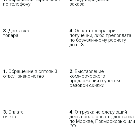
1 479.99 р.
Цена:
2 665.29 р.
по телефону
заказа
КУПИТЬ
3.
Доставка
4.
Оплата товара при
товара
получении, либо предоплата
по безналичному расчету
до п. 3
1.
Обращение в оптовый
2.
Выставление
отдел, знакомство
коммерческого
предложения с учетом
разовой скидки
3.
Оплата
4.
Отгрузка на следующий
счета
день после оплаты, доставка
по Москве, Подмосковью или
РФ
В РОЗНИЦУ
ОПТОВИКАМ
ПАРТНЕРАМ