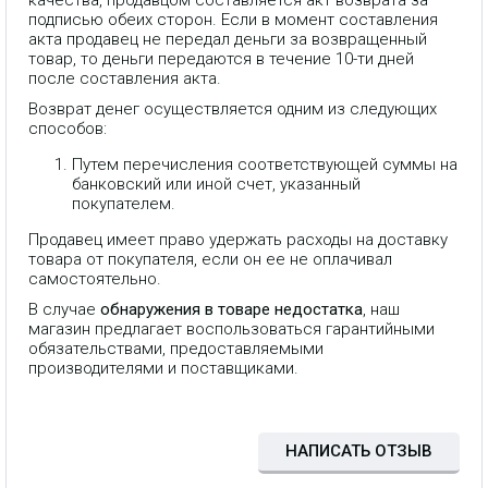
качества, продавцом составляется акт возврата за
подписью обеих сторон. Если в момент составления
акта продавец не передал деньги за возвращенный
товар, то деньги передаются в течение 10-ти дней
после составления акта.
Возврат денег осуществляется одним из следующих
способов:
Путем перечисления соответствующей суммы на
банковский или иной счет, указанный
покупателем.
Продавец имеет право удержать расходы на доставку
товара от покупателя, если он ее не оплачивал
самостоятельно.
В случае
обнаружения в товаре недостатка
, наш
магазин предлагает воспользоваться гарантийными
обязательствами, предоставляемыми
Гарнитура Fanvil HT301-U
производителями и поставщиками.
проводная USB моногарнитура,
специально разработанная для
связи в центрах обработки
вызовов (контакт-центрах) и
офисах.
НАПИСАТЬ ОТЗЫВ