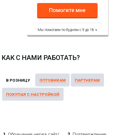
Помогите мне
7 806.86 р.
Цена:
Мы помогаем по будням с 9 до 18 ч
-
NEW
i
КАК С НАМИ РАБОТАТЬ?
Гарнитура Fanvil HT301
1.
Обращение через сайт/
2.
Подтверждение