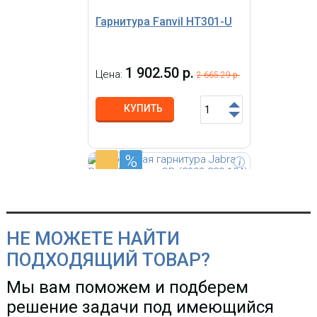
Гарнитура Fanvil HT301-U
1 902.50 р.
Цена:
2 665.29 р.
КУПИТЬ
%
-
i
Jabra BIZ 1500 гарнитура
начального уровня, 2 динамика
широкополосного аудиодиапазона,
разъем QD (для быстрого
отключения), HD Voice,
НЕ МОЖЕТЕ НАЙТИ
шумоподавление
ПОДХОДЯЩИЙ ТОВАР?
Мы вам поможем и подберем
решение задачи под имеющийся
Проводная гарнитура