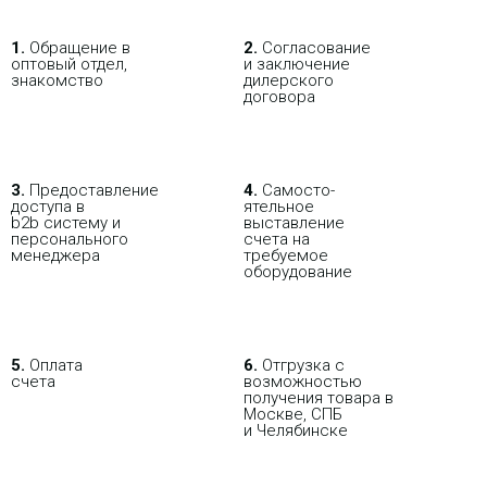
1.
Обращение в
2.
Согласование
ПОКУПАЯ С НАСТРОЙКОЙ
оптовый отдел,
и заключение
знакомство
дилерского
договора
3.
Пре­до­ста­вле­ние
4.
Само­сто­-
доступа в
ятель­ное
b2b систему и
выставление
персо­нального
счета на
мене­джера
требуемое
оборудование
5.
Оплата
6.
Отгрузка с
счета
возможностью
получения товара в
Москве, СПБ
и Челябинске