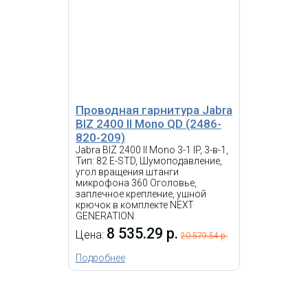
Проводная гарнитура
Jabra BIZ 2300 Mono QD
(2303-820-104)
6 638.56 р.
Цена:
11 854.58
р.
КУПИТЬ
Проводная гарнитура Jabra
BIZ 2400 II Mono QD (2486-
%
820-209)
-
SALE
i
Jabra BIZ 2400 II Mono 3-1 IP, 3-в-1,
Тип: 82 E-STD, Шумоподавление,
Гарнитура Fanvil HT301
угол вращения штанги
Кожаные амбушюры,
микрофона 360 Оголовье,
поворотная штанга на 260°,
заплечное крепление, ушной
двухцветный светодиодный
крючок в комплекте NEXT
индикатор, QD с разъемом RJ9,
GENERATION
поддерживает технологию
8 535.29 р.
шумоподавления ENC
Цена:
20 579.54 р.
Подробнее
Гарнитура Jabra BIZ 1500
Duo QD EMEA (1519-