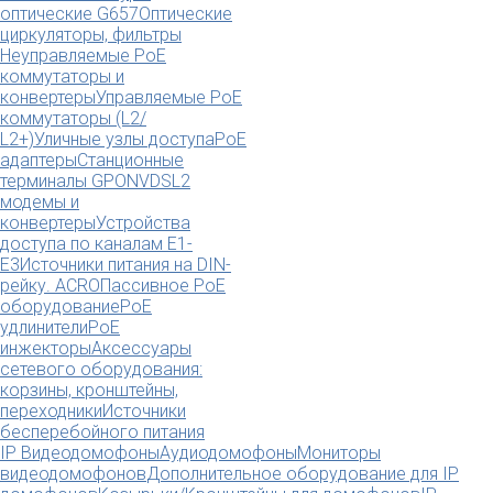
оптические G657
Оптические
циркуляторы, фильтры
Неуправляемые PoE
коммутаторы и
конвертеры
Управляемые PoE
коммутаторы (L2/
L2+)
Уличные узлы доступа
PoE
адаптеры
Станционные
терминалы GPON
VDSL2
модемы и
конвертеры
Устройства
доступа по каналам E1-
E3
Источники питания на DIN-
рейку. ACRO
Пассивное PoE
оборудование
PoE
удлинители
PoE
инжекторы
Аксессуары
сетевого оборудования:
корзины, кронштейны,
переходники
Источники
бесперебойного питания
IP Видеодомофоны
Аудиодомофоны
Мониторы
видеодомофонов
Дополнительное оборудование для IP