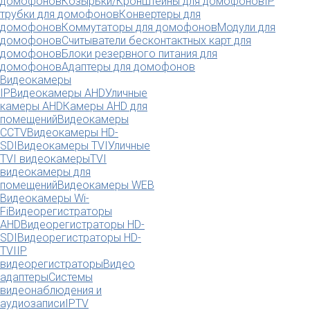
домофонов
Козырьки/Кронштейны для домофонов
IP
трубки для домофонов
Конвертеры для
домофонов
Коммутаторы для домофонов
Модули для
домофонов
Считыватели бесконтактных карт для
домофонов
Блоки резервного питания для
домофонов
Адаптеры для домофонов
Видеокамеры
IP
Видеокамеры AHD
Уличные
камеры AHD
Камеры AHD для
помещений
Видеокамеры
CCTV
Видеокамеры HD-
SDI
Видеокамеры TVI
Уличные
TVI видеокамеры
TVI
видеокамеры для
помещений
Видеокамеры WEB
Видеокамеры Wi-
Fi
Видеорегистраторы
AHD
Видеорегистраторы HD-
SDI
Видеорегистраторы HD-
TVI
IP
видеорегистраторы
Видео
адаптеры
Системы
видеонаблюдения и
аудиозаписи
IPTV