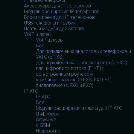
IP видеотелефоны
Аксессуары для IP телефонов
Модули расширения IP телефонов
Блоки питания для IP телефонов
USB телефоны и трубки
Платы и модули для Asterisk
VoIP шлюзы
VoIP шлюзы
Все
Для подключения аналоговых телефонов и
УАТС (с FXS)
Для подключения городской сети (с FXO)
для цифрового потока (E1/T1)
со встроенным роутером
комбинированные (c FXS, FXO, E1)
аналоговые (с FXO и FXS)
IP АТС
IP АТС
Все
Модули расширения и платы для IP АТС
Цифровые
Офисные
с GSM
Недорогие