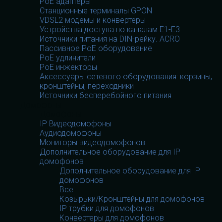
PoE адаптеры
Станционные терминалы GPON
VDSL2 модемы и конвертеры
Устройства доступа по каналам E1-E3
Источники питания на DIN-рейку. ACRO
Пассивное PoE оборудование
PoE удлинители
PoE инжекторы
Аксессуары сетевого оборудования: корзины,
кронштейны, переходники
Источники бесперебойного питания
Домофоны
Домофоны
IP Видеодомофоны
Аудиодомофоны
Мониторы видеодомофонов
Дополнительное оборудование для IP
домофонов
Дополнительное оборудование для IP
домофонов
Все
Козырьки/Кронштейны для домофонов
IP трубки для домофонов
Конвертеры для домофонов