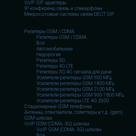
VoIP SIP адаптеры
IP конференц-связь и спикерфоны
Микросотовые системы связи DECT SIP
GSM оборудование
GSM оборудование
Репитеры GSM / CDMA
Репитеры GSM / CDMA
Все
Автомобильные
Недорогие
Репитеры 3G
Репитеры 4G LTE
Репитеры 3G 4G сигнала для дачи
Усилители-репитеры GSM 900 МГц
Усилители-репитеры GSM 1800 МГц
Усилители-репитеры GSM 2100 МГц
Усилители-репитеры GSM 900-1800 МГц
Усилители-репитеры LTE 4G 2600
Стационарные GSM телефоны
Антенны, ответвители, сплиттеры и т.д. (gsm)
GSM шлюзы
VoIP GSM (CDMA, 3G) шлюзы
VoIP GSM (CDMA, 3G) шлюзы
Все