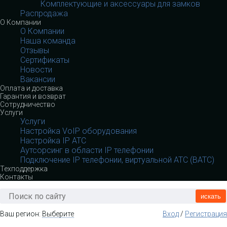
Комплектующие и аксессуары для замков
Распродажа
О Компании
О Компании
Наша команда
Отзывы
Сертификаты
Новости
Вакансии
Оплата и доставка
Гарантия и возврат
Сотрудничество
Услуги
Услуги
Настройка VoIP оборудования
Настройка IP АТС
Аутсорсинг в области IP телефонии
Подключение IP телефонии, виртуальной АТС (ВАТС)
Техподдержка
Контакты
искать
Ваш регион:
Выберите
Вход
/
Регистрация