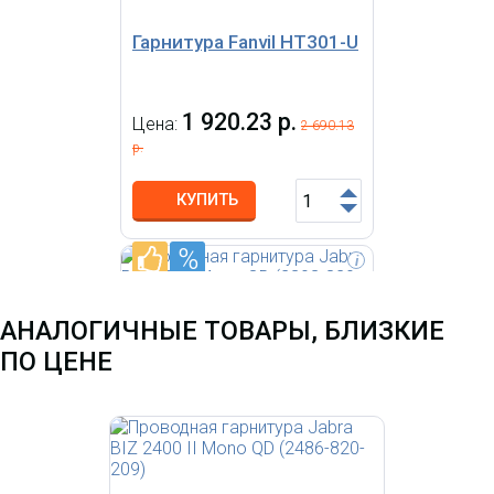
Гарнитура Fanvil HT301-U
1 920.23 р.
Цена:
2 690.13
р.
КУПИТЬ
%
-
i
Jabra BIZ 1500 гарнитура
начального уровня, 2
АНАЛОГИЧНЫЕ ТОВАРЫ, БЛИЗКИЕ
динамика широкополосного
аудиодиапазона, разъем QD
ПО ЦЕНЕ
(для быстрого отключения),
HD Voice, шумоподавление