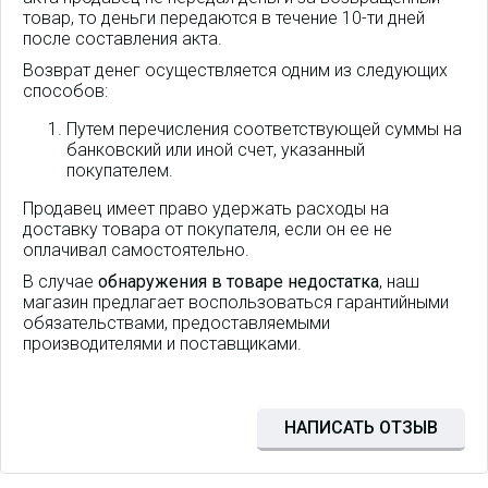
товар, то деньги передаются в течение 10-ти дней
после составления акта.
Возврат денег осуществляется одним из следующих
способов:
Путем перечисления соответствующей суммы на
банковский или иной счет, указанный
покупателем.
Продавец имеет право удержать расходы на
доставку товара от покупателя, если он ее не
оплачивал самостоятельно.
В случае
обнаружения в товаре недостатка
, наш
магазин предлагает воспользоваться гарантийными
обязательствами, предоставляемыми
производителями и поставщиками.
Гарнитура Fanvil HT301-U
проводная USB
моногарнитура, специально
разработанная для связи в
НАПИСАТЬ ОТЗЫВ
центрах обработки вызовов
(контакт-центрах) и офисах.