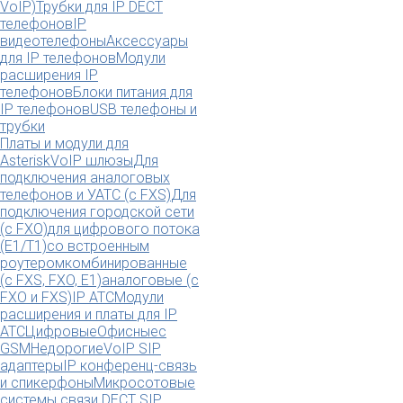
VoIP)
Трубки для IP DECT
телефонов
IP
видеотелефоны
Аксессуары
для IP телефонов
Модули
расширения IP
телефонов
Блоки питания для
IP телефонов
USB телефоны и
трубки
Платы и модули для
Asterisk
VoIP шлюзы
Для
подключения аналоговых
телефонов и УАТС (с FXS)
Для
подключения городской сети
(с FXO)
для цифрового потока
(E1/T1)
со встроенным
роутером
комбинированные
(c FXS, FXO, E1)
аналоговые (с
FXO и FXS)
IP АТС
Модули
расширения и платы для IP
АТС
Цифровые
Офисные
с
GSM
Недорогие
VoIP SIP
адаптеры
IP конференц-связь
и спикерфоны
Микросотовые
системы связи DECT SIP