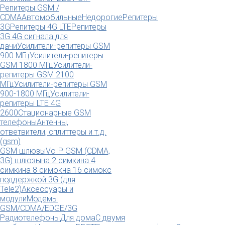
Репитеры GSM /
CDMA
Автомобильные
Недорогие
Репитеры
3G
Репитеры 4G LTE
Репитеры
3G 4G сигнала для
дачи
Усилители-репитеры GSM
900 МГц
Усилители-репитеры
GSM 1800 МГц
Усилители-
репитеры GSM 2100
МГц
Усилители-репитеры GSM
900-1800 МГц
Усилители-
репитеры LTE 4G
2600
Стационарные GSM
телефоны
Антенны,
ответвители, сплиттеры и т.д.
(gsm)
GSM шлюзы
VoIP GSM (CDMA,
3G) шлюзы
на 2 симки
на 4
симки
на 8 симок
на 16 симок
с
поддержкой 3G (для
Tele2)
Аксессуары и
модули
Модемы
GSM/CDMA/EDGE/3G
Радиотелефоны
Для дома
С двумя