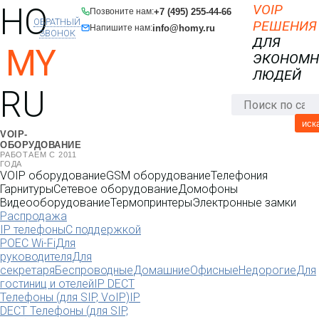
HO
VOIP
+7 (495) 255-44-66
Позвоните нам:
ОБРАТНЫЙ
РЕШЕНИЯ
info@homy.ru
Напишите нам:
ЗВОНОК
ДЛЯ
MY
ЭКОНОМ
ЛЮДЕЙ
RU
иск
VOIP-
ОБОРУДОВАНИЕ
РАБОТАЕМ С 2011
ГОДА
VOIP оборудование
GSM оборудование
Телефония
Гарнитуры
Сетевое оборудование
Домофоны
Видеооборудование
Термопринтеры
Электронные замки
Распродажа
IP телефоны
С поддержкой
POE
C Wi-Fi
Для
руководителя
Для
секретаря
Беспроводные
Домашние
Офисные
Недорогие
Для
гостиниц и отелей
IP DECT
Телефоны (для SIP, VoIP)
IP
DECT Телефоны (для SIP,