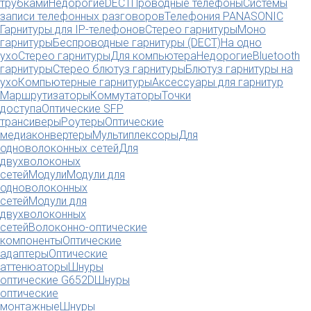
трубками
Недорогие
DECT
Проводные телефоны
Системы
записи телефонных разговоров
Телефония PANASONIC
Гарнитуры для IP-телефонов
Стерео гарнитуры
Моно
гарнитуры
Беспроводные гарнитуры (DECT)
На одно
ухо
Стерео гарнитуры
Для компьютера
Недорогие
Bluetooth
гарнитуры
Стерео блютуз гарнитуры
Блютуз гарнитуры на
ухо
Компьютерные гарнитуры
Аксессуары для гарнитур
Маршрутизаторы
Коммутаторы
Точки
доступа
Оптические SFP
трансиверы
Роутеры
Оптические
медиаконвертеры
Мультиплексоры
Для
одноволоконных сетей
Для
двухволоконых
сетей
Модули
Модули для
одноволоконных
сетей
Модули для
двухволоконных
сетей
Волоконно-оптические
компоненты
Оптические
адаптеры
Оптические
аттенюаторы
Шнуры
оптические G652D
Шнуры
оптические
монтажные
Шнуры