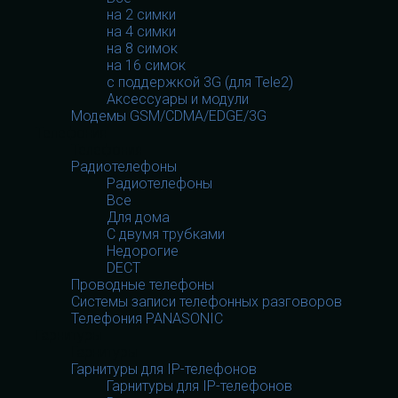
на 2 симки
на 4 симки
на 8 симок
на 16 симок
с поддержкой 3G (для Tele2)
Аксессуары и модули
Модемы GSM/CDMA/EDGE/3G
Телефония
Телефония
Радиотелефоны
Радиотелефоны
Все
Для дома
С двумя трубками
Недорогие
DECT
Проводные телефоны
Системы записи телефонных разговоров
Телефония PANASONIC
Гарнитуры
Гарнитуры
Гарнитуры для IP-телефонов
Гарнитуры для IP-телефонов