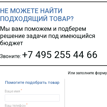
0154)
НЕ МОЖЕТЕ НАЙТИ
7 871.44 р.
Цена:
ПОДХОДЯЩИЙ ТОВАР?
Мы вам поможем и подберем
решение задачи под имеющийся
-
NEW
i
бюджет
+7 495 255 44 66
Звоните:
Или заполните форму
Помогите подобрать товар
*
Ваше имя
Гарнитура Fanvil HT301
*
Ваш телефон