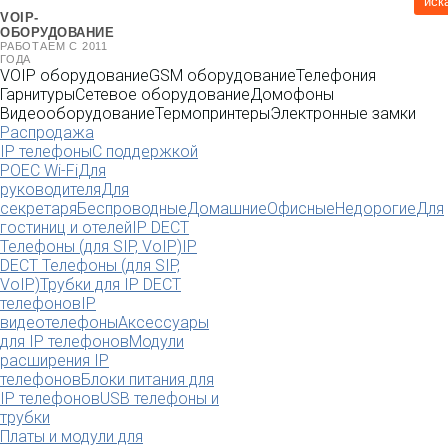
иск
VOIP-
ОБОРУДОВАНИЕ
РАБОТАЕМ С 2011
ГОДА
VOIP оборудование
GSM оборудование
Телефония
Гарнитуры
Сетевое оборудование
Домофоны
Видеооборудование
Термопринтеры
Электронные замки
Распродажа
IP телефоны
С поддержкой
POE
C Wi-Fi
Для
руководителя
Для
секретаря
Беспроводные
Домашние
Офисные
Недорогие
Для
гостиниц и отелей
IP DECT
Телефоны (для SIP, VoIP)
IP
DECT Телефоны (для SIP,
VoIP)
Трубки для IP DECT
телефонов
IP
видеотелефоны
Аксессуары
для IP телефонов
Модули
расширения IP
телефонов
Блоки питания для
IP телефонов
USB телефоны и
трубки
Платы и модули для