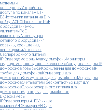
модемы и
конвертеры
Устройства
доступа по каналам E1-
E3
Источники питания на DIN-
рейку. ACRO
Пассивное PoE
оборудование
PoE
удлинители
PoE
инжекторы
Аксессуары
сетевого оборудования:
корзины, кронштейны,
переходники
Источники
бесперебойного питания
IP Видеодомофоны
Аудиодомофоны
Мониторы
видеодомофонов
Дополнительное оборудование для IP
домофонов
Козырьки/Кронштейны для домофонов
IP
трубки для домофонов
Конвертеры для
домофонов
Коммутаторы для домофонов
Модули для
домофонов
Считыватели бесконтактных карт для
домофонов
Блоки резервного питания для
домофонов
Адаптеры для домофонов
Видеокамеры
IP
Видеокамеры AHD
Уличные
камеры AHD
Камеры AHD для