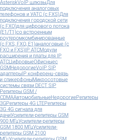
Asterisk
VoIP шлюзы
Для
подключения аналоговых
телефонов и УАТС (с FXS)
Для
подключения городской сети
(с FXO)
для цифрового потока
(E1/T1)
со встроенным
роутером
комбинированные
(c FXS, FXO, E1)
аналоговые (с
FXO и FXS)
IP АТС
Модули
расширения и платы для IP
АТС
Цифровые
Офисные
с
GSM
Недорогие
VoIP SIP
адаптеры
IP конференц-связь
и спикерфоны
Микросотовые
системы связи DECT SIP
Репитеры GSM /
CDMA
Автомобильные
Недорогие
Репитеры
3G
Репитеры 4G LTE
Репитеры
3G 4G сигнала для
дачи
Усилители-репитеры GSM
900 МГц
Усилители-репитеры
GSM 1800 МГц
Усилители-
репитеры GSM 2100
МГц
Усилители-репитеры GSM