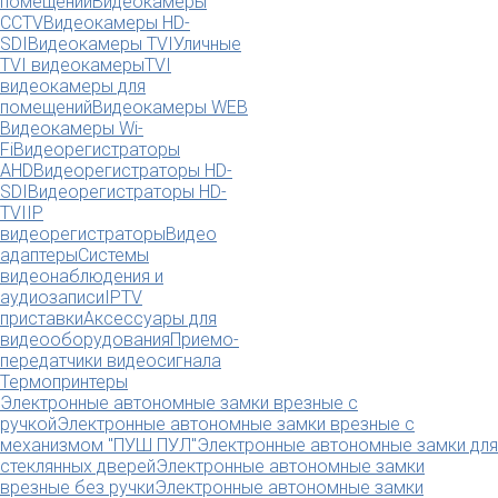
помещений
Видеокамеры
CCTV
Видеокамеры HD-
SDI
Видеокамеры TVI
Уличные
TVI видеокамеры
TVI
видеокамеры для
помещений
Видеокамеры WEB
Видеокамеры Wi-
Fi
Видеорегистраторы
AHD
Видеорегистраторы HD-
SDI
Видеорегистраторы HD-
TVI
IP
видеорегистраторы
Видео
адаптеры
Системы
видеонаблюдения и
аудиозаписи
IPTV
приставки
Аксессуары для
видеооборудования
Приемо-
передатчики видеосигнала
Термопринтеры
Электронные автономные замки врезные с
ручкой
Электронные автономные замки врезные с
механизмом "ПУШ ПУЛ"
Электронные автономные замки для
стеклянных дверей
Электронные автономные замки
врезные без ручки
Электронные автономные замки