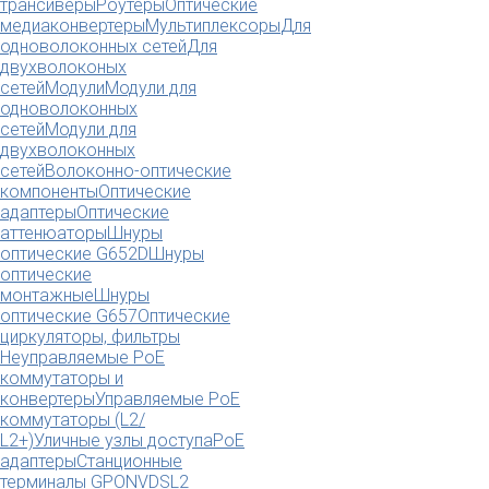
трансиверы
Роутеры
Оптические
медиаконвертеры
Мультиплексоры
Для
одноволоконных сетей
Для
двухволоконых
сетей
Модули
Модули для
одноволоконных
сетей
Модули для
двухволоконных
сетей
Волоконно-оптические
компоненты
Оптические
адаптеры
Оптические
аттенюаторы
Шнуры
оптические G652D
Шнуры
оптические
монтажные
Шнуры
оптические G657
Оптические
циркуляторы, фильтры
Неуправляемые PoE
коммутаторы и
конвертеры
Управляемые PoE
коммутаторы (L2/
L2+)
Уличные узлы доступа
PoE
адаптеры
Станционные
терминалы GPON
VDSL2