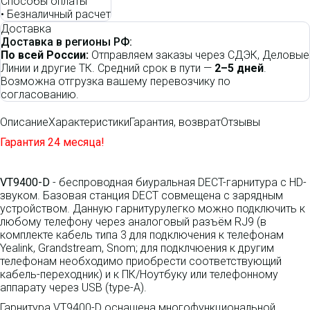
Способы оплаты
•
Безналичный расчет
Доставка
Доставка в регионы РФ:
По всей России:
Отправляем заказы через СДЭК, Деловые
Линии и другие ТК. Средний срок в пути —
2–5 дней
.
Возможна отгрузка вашему перевозчику по
согласованию.
Описание
Характеристики
Гарантия, возврат
Отзывы
Гарантия 24 месяца!
VT9400-D
- беспроводная биуральная DECT-гарнитура с HD-
звуком. Базовая станция DECT совмещена с зарядным
устройством. Данную гарнитурулегко можно подключить к
любому телефону через аналоговый разъём RJ9 (в
комплекте кабель типа 3 для подключения к телефонам
Yealink, Grandstream, Snom; для подклчюения к другим
телефонам необходимо приобрести соответствующий
кабель-переходник) и к ПК/Ноутбуку или телефонному
аппарату через USB (type-A).
Гарнитура VT9400-D оснащена многофункциональной