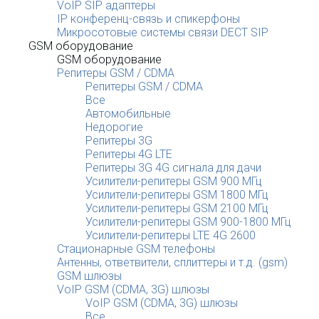
VoIP SIP адаптеры
IP конференц-связь и спикерфоны
Микросотовые системы связи DECT SIP
GSM оборудование
GSM оборудование
Репитеры GSM / CDMA
Репитеры GSM / CDMA
Все
Автомобильные
Недорогие
Репитеры 3G
Репитеры 4G LTE
Репитеры 3G 4G сигнала для дачи
Усилители-репитеры GSM 900 МГц
Усилители-репитеры GSM 1800 МГц
Усилители-репитеры GSM 2100 МГц
Усилители-репитеры GSM 900-1800 МГц
Усилители-репитеры LTE 4G 2600
Стационарные GSM телефоны
Антенны, ответвители, сплиттеры и т.д. (gsm)
GSM шлюзы
VoIP GSM (CDMA, 3G) шлюзы
VoIP GSM (CDMA, 3G) шлюзы
Все