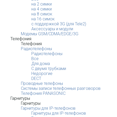
на 2 симки
на 4 симки
на 8 симок
на 16 симок
с поддержкой 3G (для Tele2)
Аксессуары и модули
Модемы GSM/CDMA/EDGE/3G
Телефония
Телефония
Радиотелефоны
Радиотелефоны
Все
Для дома
С двумя трубками
Недорогие
DECT
Проводные телефоны
Системы записи телефонных разговоров
Телефония PANASONIC
Гарнитуры
Гарнитуры
Гарнитуры для IP-телефонов
Гарнитуры для IP-телефонов