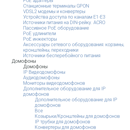
PoE адаптеры
Станционные терминалы GPON
VDSL2 модемы и конвертеры
Устройства доступа по каналам E1-E3
Источники питания на DIN-рейку. ACRO
Пассивное PoE оборудование
PoE удлинители
PoE инжекторы
Аксессуары сетевого оборудования: корзины,
кронштейны, переходники
Источники бесперебойного питания
Домофоны
Домофоны
IP Видеодомофоны
Аудиодомофоны
Мониторы видеодомофонов
Дополнительное оборудование для IP
домофонов
Дополнительное оборудование для IP
домофонов
Все
Козырьки/Кронштейны для домофонов
IP трубки для домофонов
Конвертеры для домофонов