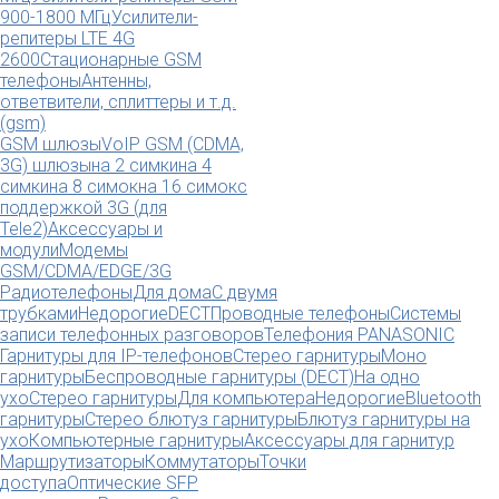
900-1800 МГц
Усилители-
репитеры LTE 4G
2600
Стационарные GSM
телефоны
Антенны,
ответвители, сплиттеры и т.д.
(gsm)
GSM шлюзы
VoIP GSM (CDMA,
3G) шлюзы
на 2 симки
на 4
симки
на 8 симок
на 16 симок
с
поддержкой 3G (для
Tele2)
Аксессуары и
модули
Модемы
GSM/CDMA/EDGE/3G
Радиотелефоны
Для дома
С двумя
трубками
Недорогие
DECT
Проводные телефоны
Системы
записи телефонных разговоров
Телефония PANASONIC
Гарнитуры для IP-телефонов
Стерео гарнитуры
Моно
гарнитуры
Беспроводные гарнитуры (DECT)
На одно
ухо
Стерео гарнитуры
Для компьютера
Недорогие
Bluetooth
гарнитуры
Стерео блютуз гарнитуры
Блютуз гарнитуры на
ухо
Компьютерные гарнитуры
Аксессуары для гарнитур
Маршрутизаторы
Коммутаторы
Точки
доступа
Оптические SFP