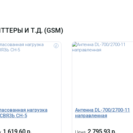
ТЕРЫ И Т.Д. (GSM)
i
йный усилитель сигнала сотовой
Линейный усилитель мощности
и работающий в стандартах 2G
(бустер) 2100 МГц, усиление 40±2
00, 3G UMTS900. Усиление 33±2
мощность до 33 дБм (2 Вт), пло
Мощность до 2Вт. Площадь
покрытия до 3 000 м² *Внешний 
тия до 3500 м².
адаптера питания может отлич
без ухудшения потребительских
свойств
ласованная нагрузка
Антенна DL-700/2700-11
СВЯЗЬ CH-5
направленная
1 619.60 р.
2 795.93 р.
а:
Цена: