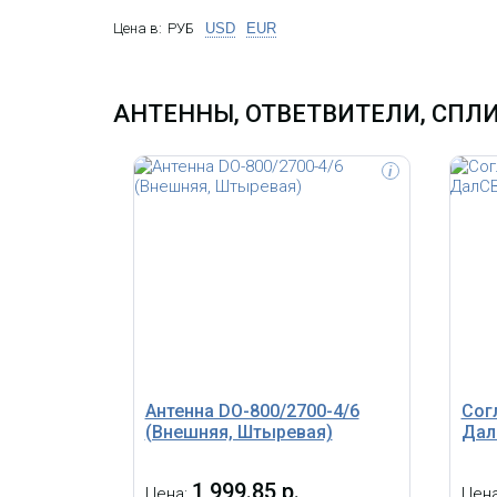
Цена в:
РУБ
USD
EUR
АНТЕННЫ, ОТВЕТВИТЕЛИ, СПЛИТ
i
Цифровой двухдиапазонный
Лине
усилитель в диапазонах 900 и 2100
связ
МГц мощностью 20дБм (100мВт), 8
GSM9
поддиапазонов с шириной полосы от 0
дБ. 
до 25 МГц
покры
Антенна DO-800/2700-4/6
Сог
(Внешняя, Штыревая)
Дал
1 999.85 р.
Цена:
Цен