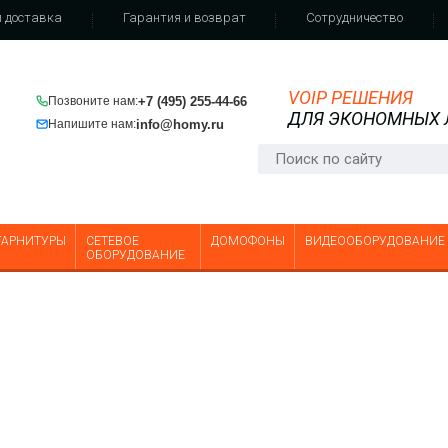
 доставка
Гарантия и возврат
Сотрудничество
VOIP РЕШЕНИЯ
+7 (495) 255-44-66
Позвоните нам:
ДЛЯ ЭКОНОМНЫХ
info@homy.ru
Напишите нам:
асованная нагрузка 5 Вт, DC~3
Внешняя направленная всепого
50 Ом, КСВ≤1.2, N-вилка
антенна, тип - волновой канал,
усиление 11 дБ, кабель 0.3 м, N-
ГАРНИТУРЫ
СЕТЕВОЕ
ДОМОФОНЫ
ВИДЕООБОРУДОВАНИЕ
розетка
ОБОРУДОВАНИЕ