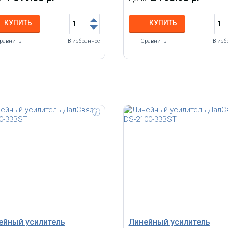
КУПИТЬ
КУПИТЬ
равнить
В избранное
Сравнить
В изб
i
диапазонный SMART усилитель
Двухдиапазонный SMART усили
2100 МГц, стандарт 2G GSM900,
2100/2600 МГц, стандарт 3G
MTS900, 3G UMTS2100, 4G
UMTS2100, 4G LTE2100, 4G LTE26
0, 4G LTE2100, усиление 75±2 дБ,
усиление 75±2 дБ, мощность до 
сть до 23 дБм (200 мВт),
(200 мВт), площадь покрытия до
адь покрытия до 1 000 м²
м²
ейный усилитель
Линейный усилитель