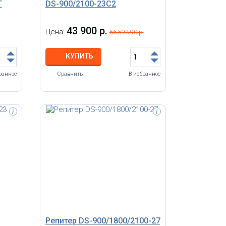
T
DS-900/2100-23C2
43 900 р.
Цена:
66 593.90 р.
КУПИТЬ
ранное
Сравнить
В избранное
i
i
Репитер DS-900/1800/2100-27