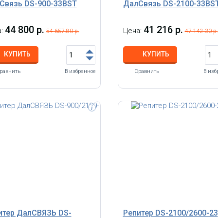
Связь DS-900-33BST
ДалСвязь DS-2100-33BS
44 800 р.
41 216 р.
а:
Цена:
54 657.80 р.
47 142.30 р.
КУПИТЬ
КУПИТЬ
равнить
В избранное
Сравнить
В изб
i
итер ДалСВЯЗЬ DS-
Репитер DS-2100/2600-23