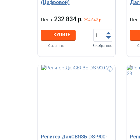
(Цифровой)
Дал
232 834 р.
Цена:
Цен
294 843 р.
КУПИТЬ
Сравнить
В избранное
С
i
Репитер ДалСВЯЗЬ DS-900-
Реп