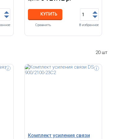
КУПИТЬ
ранное
Сравнить
В избранное
20 шт
i
i
тель
Трехдиапазонный усилитель
900/1800/2100 МГц, стандарт 2G
00,
GSM900, 2G GSM1800, 3G UMTS900,
23 дБм
3G UMTS2100, 4G LTE900, 4G LTE1800,
 800
4G LTE2100, усиление 75±3 дБ,
мощность до 27 дБм (500 мВт),
площадь покрытия до 2 000 м².
*Внешний вид устройства может
отличаться
Комплект усиления связи