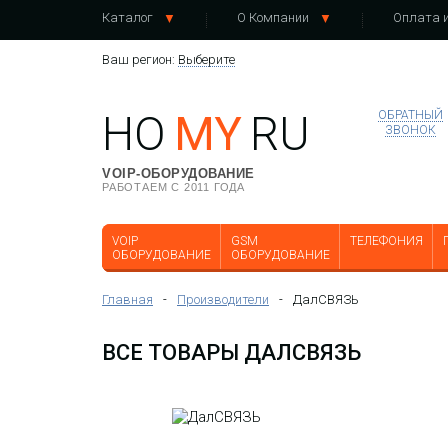
Каталог
О Компании
Оплата и
Ваш регион:
Выберите
HO
MY
RU
ОБРАТНЫЙ
ЗВОНОК
VOIP-ОБОРУДОВАНИЕ
РАБОТАЕМ С 2011 ГОДА
Внешняя штыревая всепогодная
Согл
антенна, усиление 4-6 дБ, N-розетка
ГГц, 
VOIP
GSM
ТЕЛЕФОНИЯ
ОБОРУДОВАНИЕ
ОБОРУДОВАНИЕ
Главная
-
Производители
-
ДалСВЯЗЬ
ВСЕ ТОВАРЫ ДАЛСВЯЗЬ