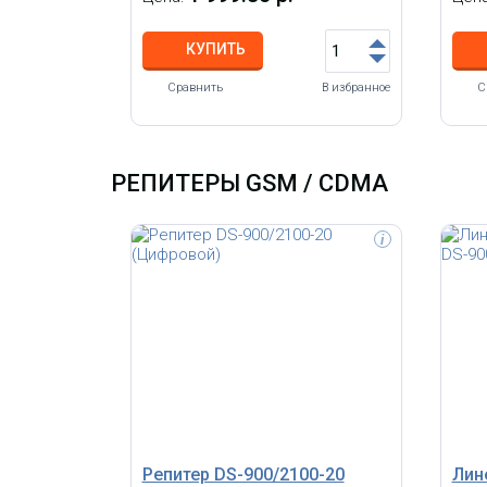
КУПИТЬ
Сравнить
В избранное
С
РЕПИТЕРЫ GSM / CDMA
i
Репитер стандарта GSM900
Двух
мощностью до 100 мВт,
900/
коэффициентом усиления 70 дБ,
3G U
площадь покрытия до 800 кв.м.
LTE90
мощно
площ
Репитер DS-900/2100-20
Лин