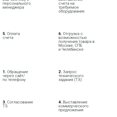
персо­нального
счета на
В РОЗНИЦУ
ОПТОВИКАМ
ПАРТНЕРАМ
мене­джера
требуемое
оборудование
ПОКУПАЯ С НАСТРОЙКОЙ
5.
Оплата
6.
Отгрузка с
счета
возможностью
получения товара в
Москве, СПБ
и Челябинске
1.
Обращение
2.
Запрос
через сайт/
технического
по телефону
задания (ТЗ)
3.
Согласование
4.
Выставление
ТЗ
коммерческого
предложения