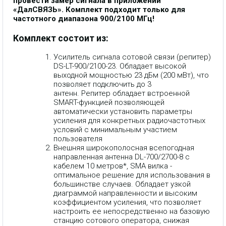
провести замер сигнала в приложении
«ДалСВЯЗЬ». Комплект подходит только для
частотного диапазона 900/2100 МГц!
Комплект состоит из:
Усилитель сигнала сотовой связи (репитер)
DS-LT-900/2100-23. Обладает высокой
выходной мощностью 23 дБм (200 мВт), что
позволяет подключить до 3
антенн.
Репитер
обладает встроенной
SMART-функцией позволяющей
автоматически установить параметры
усиления для конкретных радиочастотных
условий с минимальным участием
пользователя
Внешняя широкополосная всепогодная
направленная антенна DL-700/2700-8 с
кабелем 10 метров*, SMA вилка -
оптимальное решение для использования в
большинстве случаев. Обладает узкой
диаграммой направленности и высоким
коэффициентом усиления, что позволяет
настроить ее непосредственно на базовую
станцию сотового оператора, снижая