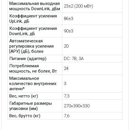
Максимальная выходная
23±2 (200 мВт)
мощность DownLink, дБм
Коэффициент усиления
86±3
UpLink, дБ
Коэффициент усиления
90±3
DownLink, дБ
Автоматическая
регулировка усиления
20
[АРУ] (дБ), более
Питание (адаптер)
DC: 7В, 3А
Потребляемая
24
мощность, не более, Вт
Максимальное
количество внутренних
3
антенн*
Вес, нетто (кг)
7,3
Габаритные размеры
270×390×330
упаковки (мм)
Вес, брутто (кг)
7,6