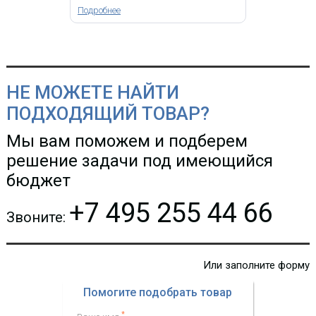
станция для подключения к
Подробнее
скоростному беспроводному
интернету 4-го поколения
стандарта LTE
Внешний LTE клиент
НЕ МОЖЕТЕ НАЙТИ
MWTech LTE Station M10
ПОДХОДЯЩИЙ ТОВАР?
15 250.50 р.
Цена:
Мы вам поможем и подберем
решение задачи под имеющийся
КУПИТЬ
бюджет
+7 495 255 44 66
Звоните:
-
i
Или заполните форму
Помогите подобрать товар
*