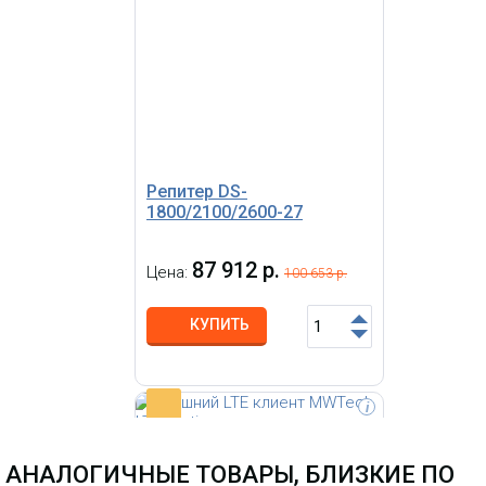
MWTech LTE Station со
встроенной MIMO антенной 9 дБ
Репитер DS-
1800/2100/2600-27
87 912 р.
Цена:
100 653 р.
КУПИТЬ
-
i
Внешний (всепогодный) клиент LTE
со встроенной MIMO антенной 10
АНАЛОГИЧНЫЕ ТОВАРЫ, БЛИЗКИЕ ПО
дБ. Не требует настройки –