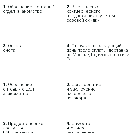
1.
Обращение в оптовый
2.
Выставление
отдел, знакомство
коммерческого
предложения с учетом
разовой скидки
3.
Оплата
4.
Отгрузка на следующий
счета
день после оплаты, доставка
по Москве, Подмосковью или
РФ
1.
Обращение в
2.
Согласование
оптовый отдел,
и заключение
знакомство
дилерского
договора
3.
Пре­до­ста­вле­ние
4.
Само­сто­-
доступа в
ятель­ное
b2b систему и
выставление