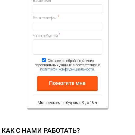
Ваше имя
*
Ваш телефон
Внешний LTE клиент
MWTech LTE Station M15
*
Что требуется
18 300.60 р.
Цена:
КУПИТЬ
Согласен с обработкой моих
персональных данных в соответствии с
политикой конфиденциальности
.
Помогите мне
Мы помогаем по будням с 9 до 18 ч
КАК С НАМИ РАБОТАТЬ?