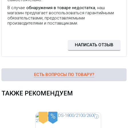
В случае
обнаружения в товаре недостатка
, наш
Трехдиапазонный усилитель
магазин предлагает воспользоваться гарантийными
1800/2100/2600 МГц, стандарт 2G
GSM1800, 3G UMTS2100, 4G
обязательствами, предоставляемыми
LTE1800, 4G LTE2100, 4G LTE2600,
производителями и поставщиками.
усиление 75±3 дБ, мощность до 27
дБм (500 мВт), площадь покрытия
до 1 500 м². *Внешний вид
устройства может отличаться
НАПИСАТЬ ОТЗЫВ
ЕСТЬ ВОПРОСЫ ПО ТОВАРУ?
ТАКЖЕ РЕКОМЕНДУЕМ
%
-
i
Внешний (всепогодный) LTE клиент