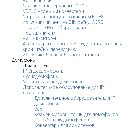
PoE адаптеры
Станционные терминалы GPON
VDSL2 модемы и конвертеры
Устройства доступа по каналам E1-E3
Источники питания на DIN-рейку. ACRO
Пассивное PoE оборудование
PoE удлинители
PoE инжекторы
Аксессуары сетевого оборудования: корзины,
кронштейны, переходники
Источники бесперебойного питания
Домофоны
Домофоны
IP Видеодомофоны
Аудиодомофоны
Мониторы видеодомофонов
Дополнительное оборудование для IP
домофонов
Дополнительное оборудование для IP
домофонов
Все
Козырьки/Кронштейны для домофонов
IP трубки для домофонов
Конвертеры для домофонов