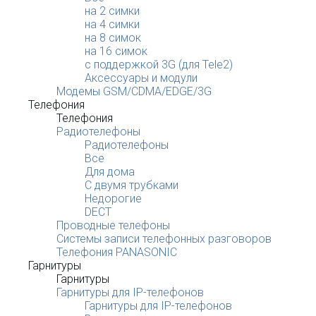
на 2 симки
на 4 симки
на 8 симок
на 16 симок
с поддержкой 3G (для Tele2)
Аксессуары и модули
Модемы GSM/CDMA/EDGE/3G
Телефония
Телефония
Радиотелефоны
Радиотелефоны
Все
Для дома
С двумя трубками
Недорогие
DECT
Проводные телефоны
Системы записи телефонных разговоров
Телефония PANASONIC
Гарнитуры
Гарнитуры
Гарнитуры для IP-телефонов
Гарнитуры для IP-телефонов