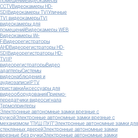
помещений
Видеокамеры
CCTV
Видеокамеры HD-
SDI
Видеокамеры TVI
Уличные
TVI видеокамеры
TVI
видеокамеры для
помещений
Видеокамеры WEB
Видеокамеры Wi-
Fi
Видеорегистраторы
AHD
Видеорегистраторы HD-
SDI
Видеорегистраторы HD-
TVI
IP
видеорегистраторы
Видео
адаптеры
Системы
видеонаблюдения и
аудиозаписи
IPTV
приставки
Аксессуары для
видеооборудования
Приемо-
передатчики видеосигнала
Термопринтеры
Электронные автономные замки врезные с
ручкой
Электронные автономные замки врезные с
механизмом "ПУШ ПУЛ"
Электронные автономные замки для
стеклянных дверей
Электронные автономные замки
врезные без ручки
Электронные автономные замки