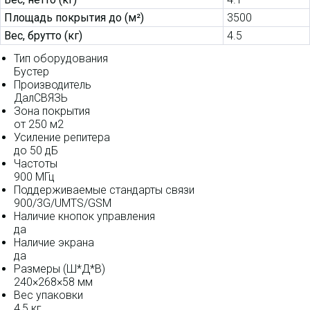
Площадь покрытия до (м²)
3500
Вес, брутто (кг)
4.5
Тип оборудования
Бустер
Производитель
ДалСВЯЗЬ
Зона покрытия
от 250 м2
Усиление репитера
до 50 дБ
Частоты
900 МГц
Поддерживаемые стандарты связи
900/3G/UMTS/GSM
Наличие кнопок управления
да
Наличие экрана
да
Размеры (Ш*Д*В)
240×268×58 мм
Вес упаковки
4,5 кг