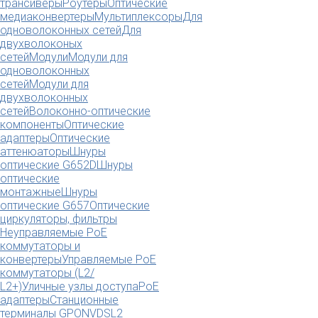
трансиверы
Роутеры
Оптические
медиаконвертеры
Мультиплексоры
Для
одноволоконных сетей
Для
двухволоконых
сетей
Модули
Модули для
одноволоконных
сетей
Модули для
двухволоконных
сетей
Волоконно-оптические
компоненты
Оптические
адаптеры
Оптические
аттенюаторы
Шнуры
оптические G652D
Шнуры
оптические
монтажные
Шнуры
оптические G657
Оптические
циркуляторы, фильтры
Неуправляемые PoE
коммутаторы и
конвертеры
Управляемые PoE
коммутаторы (L2/
L2+)
Уличные узлы доступа
PoE
адаптеры
Станционные
терминалы GPON
VDSL2