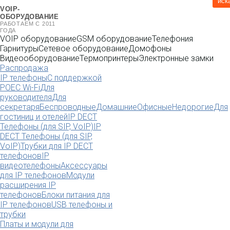
иск
VOIP-
ОБОРУДОВАНИЕ
РАБОТАЕМ С 2011
ГОДА
VOIP оборудование
GSM оборудование
Телефония
Гарнитуры
Сетевое оборудование
Домофоны
Видеооборудование
Термопринтеры
Электронные замки
Распродажа
IP телефоны
С поддержкой
POE
C Wi-Fi
Для
руководителя
Для
секретаря
Беспроводные
Домашние
Офисные
Недорогие
Для
гостиниц и отелей
IP DECT
Телефоны (для SIP, VoIP)
IP
DECT Телефоны (для SIP,
VoIP)
Трубки для IP DECT
телефонов
IP
видеотелефоны
Аксессуары
для IP телефонов
Модули
расширения IP
телефонов
Блоки питания для
IP телефонов
USB телефоны и
трубки
Платы и модули для