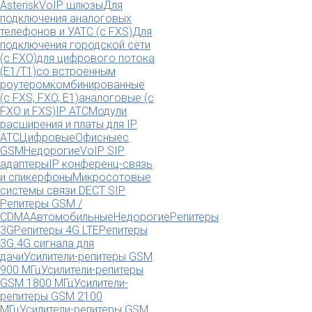
Asterisk
VoIP шлюзы
Для
подключения аналоговых
телефонов и УАТС (с FXS)
Для
подключения городской сети
(с FXO)
для цифрового потока
(E1/T1)
со встроенным
роутером
комбинированные
(c FXS, FXO, E1)
аналоговые (с
FXO и FXS)
IP АТС
Модули
расширения и платы для IP
АТС
Цифровые
Офисные
с
GSM
Недорогие
VoIP SIP
адаптеры
IP конференц-связь
и спикерфоны
Микросотовые
системы связи DECT SIP
Репитеры GSM /
CDMA
Автомобильные
Недорогие
Репитеры
3G
Репитеры 4G LTE
Репитеры
3G 4G сигнала для
дачи
Усилители-репитеры GSM
900 МГц
Усилители-репитеры
GSM 1800 МГц
Усилители-
репитеры GSM 2100
МГц
Усилители-репитеры GSM