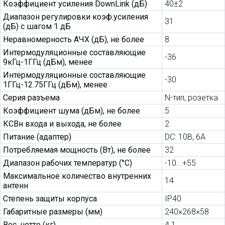
Коэффициент усиления DownLink (дБ)
40±2
Диапазон регулировки коэф.усиления
31
(дБ) с шагом 1 дБ
Неравномерность АЧХ (дБ), не более
8
Интермодуляционные составляющие
-36
9кГц-1ГГц (дБм), менее
Интермодуляционные составляющие
-30
1ГГц-12.75ГГц (дБм), менее
Серия разъема
N-тип, розетка
Коэффициент шума (дБм), не более
5
КСВн входа и выхода, не более
2
Питание (адаптер)
DC: 10В, 6А
Потребляемая мощность (Вт), не более
32
Диапазон рабочих температур (°С)
-10...+55
Максимальное количество внутренних
14
антенн
Степень защиты корпуса
IP40
Габаритные размеры (мм)
240×268×58
Вес, нетто (кг)
4.1