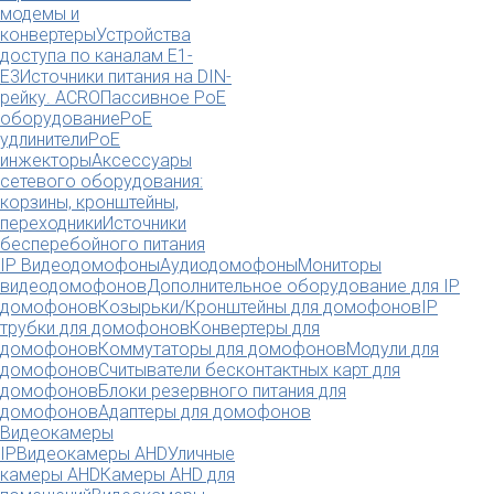
модемы и
конвертеры
Устройства
доступа по каналам E1-
E3
Источники питания на DIN-
рейку. ACRO
Пассивное PoE
оборудование
PoE
удлинители
PoE
инжекторы
Аксессуары
сетевого оборудования:
корзины, кронштейны,
переходники
Источники
бесперебойного питания
IP Видеодомофоны
Аудиодомофоны
Мониторы
видеодомофонов
Дополнительное оборудование для IP
домофонов
Козырьки/Кронштейны для домофонов
IP
трубки для домофонов
Конвертеры для
домофонов
Коммутаторы для домофонов
Модули для
домофонов
Считыватели бесконтактных карт для
домофонов
Блоки резервного питания для
домофонов
Адаптеры для домофонов
Видеокамеры
IP
Видеокамеры AHD
Уличные
камеры AHD
Камеры AHD для