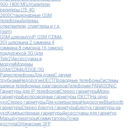
900-1800 МГц
Усилители-
репитеры LTE 4G
2600
Стационарные GSM
телефоны
Антенны,
ответвители, сплиттеры и т.д.
(gsm)
GSM шлюзы
VoIP GSM (CDMA,
3G) шлюзы
на 2 симки
на 4
симки
на 8 симок
на 16 симок
с
поддержкой 3G (для
Tele2)
Аксессуары и
модули
Модемы
GSM/CDMA/EDGE/3G
Радиотелефоны
Для дома
С двумя
трубками
Недорогие
DECT
Проводные телефоны
Системы
записи телефонных разговоров
Телефония PANASONIC
Гарнитуры для IP-телефонов
Стерео гарнитуры
Моно
гарнитуры
Беспроводные гарнитуры (DECT)
На одно
ухо
Стерео гарнитуры
Для компьютера
Недорогие
Bluetooth
гарнитуры
Стерео блютуз гарнитуры
Блютуз гарнитуры на
ухо
Компьютерные гарнитуры
Аксессуары для гарнитур
Маршрутизаторы
Коммутаторы
Точки
доступа
Оптические SFP