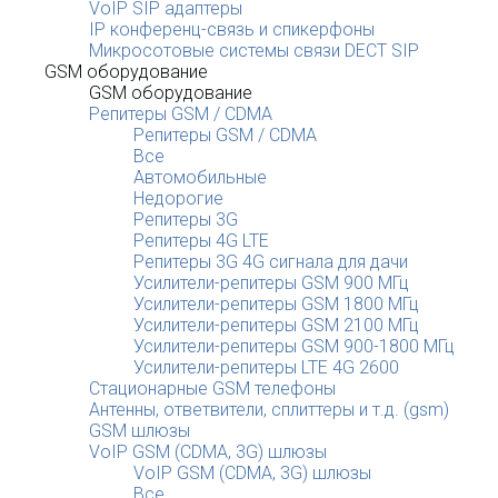
VoIP SIP адаптеры
IP конференц-связь и спикерфоны
Микросотовые системы связи DECT SIP
GSM оборудование
GSM оборудование
Репитеры GSM / CDMA
Репитеры GSM / CDMA
Все
Автомобильные
Недорогие
Репитеры 3G
Репитеры 4G LTE
Репитеры 3G 4G сигнала для дачи
Усилители-репитеры GSM 900 МГц
Усилители-репитеры GSM 1800 МГц
Усилители-репитеры GSM 2100 МГц
Усилители-репитеры GSM 900-1800 МГц
Усилители-репитеры LTE 4G 2600
Стационарные GSM телефоны
Антенны, ответвители, сплиттеры и т.д. (gsm)
GSM шлюзы
VoIP GSM (CDMA, 3G) шлюзы
VoIP GSM (CDMA, 3G) шлюзы
Все