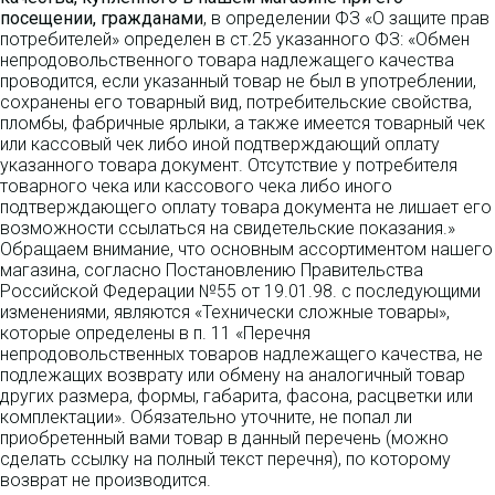
посещении, гражданами
, в определении ФЗ «О защите прав
потребителей» определен в ст.25 указанного ФЗ: «Обмен
непродовольственного товара надлежащего качества
проводится, если указанный товар не был в употреблении,
сохранены его товарный вид, потребительские свойства,
пломбы, фабричные ярлыки, а также имеется товарный чек
или кассовый чек либо иной подтверждающий оплату
указанного товара документ. Отсутствие у потребителя
товарного чека или кассового чека либо иного
подтверждающего оплату товара документа не лишает его
возможности ссылаться на свидетельские показания.»
Обращаем внимание, что основным ассортиментом нашего
магазина, согласно Постановлению Правительства
Российской Федерации №55 от 19.01.98. с последующими
изменениями, являются «Технически сложные товары»,
которые определены в п. 11 «Перечня
непродовольственных товаров надлежащего качества, не
подлежащих возврату или обмену на аналогичный товар
других размера, формы, габарита, фасона, расцветки или
комплектации». Обязательно уточните, не попал ли
приобретенный вами товар в данный перечень (можно
сделать ссылку на полный текст перечня), по которому
возврат не производится.