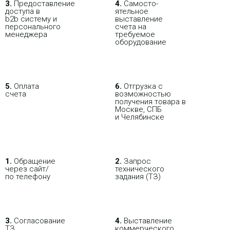
3.
Пре­до­ста­вле­ние
4.
Само­сто­-
организации беспроводных
доступа в
ятель­ное
соединений на большие
b2b систему и
выставление
расстояния с использованием
персо­нального
счета на
технологии Wi-Fi стандарта IEEE
мене­джера
требуемое
802.11n на частоте 5 ГГц.
оборудование
Точка доступа Ubiquiti
LiteBeam 5AC Gen2 (LBE-
5.
Оплата
6.
Отгрузка с
счета
возможностью
5AC-Gen2)
получения товара в
Москве, СПБ
11 647.10 р.
Цена:
и Челябинске
КУПИТЬ
1.
Обращение
2.
Запрос
через сайт/
технического
-
по телефону
задания (ТЗ)
NEW
i
Ubiquiti NanoStation Loco M5 -
беспроводная точка доступа,
поддерживает стандарты
802.11a/n/AirMax, рабочая
3.
Согласование
4.
Выставление
частота 5 ГГц. Данная модель
ТЗ
коммерческого