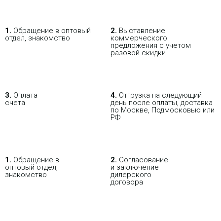
работающее под управлением
операционной системы airOS v8,
обладает рядом уникальных
особенностей и функций,
1.
Обращение в оптовый
2.
Выставление
обеспечивающих высокую
отдел, знакомство
коммерческого
производительность и надежность
предложения с учетом
беспроводных сетей. Рассмотрим
разовой скидки
подробнее ключевые
характеристики этого решения.
Точка доступа Wi-Tek WI-
3.
Оплата
4.
Отгрузка на следующий
AP316AX-Lite
счета
день после оплаты, доставка
по Москве, Подмосковью или
РФ
10 530 р.
Цена:
КУПИТЬ
В РОЗНИЦУ
ОПТОВИКАМ
ПАРТНЕРАМ
1.
Обращение в
2.
Согласование
оптовый отдел,
и заключение
знакомство
дилерского
ПОКУПАЯ С НАСТРОЙКОЙ
договора
-
NEW
i
Радиомост Ubiquiti LiteBeam M5-23
представляет собой устройство,
предназначенное для