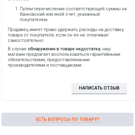
Путем перечисления соответствующей суммы на
банковский или иной счет, указанный
покупателем.
Продавец имеет право удержать расходы на доставку
товара от покупателя, если он ее не оплачивал
самостоятельно.
В случае
обнаружения в товаре недостатка
, наш
Компактный и мощный радиомост
магазин предлагает воспользоваться гарантийными
5 ГГц с интегрированной антенной.
Рабочая частота: 5 ГГц (5170–
обязательствами, предоставляемыми
5875 МГц) Усиление антенны:
производителями и поставщиками.
14.6–16.1 dBi Интерфейсы: 2 ×
10/100 Мбит/с RJ-45 Питание:
пассивный PoE (24 В/0.5 А адаптер
в комплекте) Максимальное
потребление: около 8 Вт Корпус:
НАПИСАТЬ ОТЗЫВ
для наружного монтажа, УФ-
стабилизированный пластик,
монтаж на мачту (комплект)
Рабочая температура: −30 … +75
°C
ЕСТЬ ВОПРОСЫ ПО ТОВАРУ?