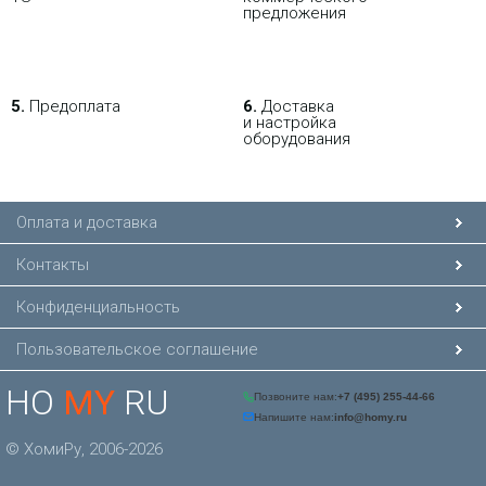
также как и Loco M2 оснащена
предложения
высокоскоростным процессором
Atheros 400МГц. Основное отличие
NanoStation Loco M5 от Loco M2 это
диапазон частот 5ГГц и работа в
стандартах 802.11a/n/AirMax.
5.
Предоплата
6.
Доставка
Точка доступа Ubiquiti
и настройка
оборудования
LiteBeam M5 23dbi (LBE-
M5-23)
5 605.45 р.
Цена:
Оплата и доставка
КУПИТЬ
Контакты
Конфиденциальность
-
NEW
i
Пользовательское соглашение
Компактный мощнный радиомост
HO
MY
RU
с интегрированной антенной.
Рабочая частота: 5 ГГц (5170-5875
МГц) Усиление антенны: 13 дБи
Интерфейс: 1 × 10/100 Мбит/с RJ-
© ХомиРу, 2006-2026
45 порт Питание: пассивный PoE
24 В, адаптер 0.5 А в комплекте