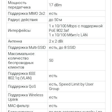
Мощность
17 dBm
передатчика
Поддержка MIMO 2x2
есть
Радиус действия
до 50 м
1 x 10/100 Mbps с поддержкой
Интерфейсы
PoE 802.3af
1 x 10/100 Мбит/с LAN
Антенна
2 x 2 dBi
Поддержка Multi-SSID
есть, до 8 SSID
Максимальное
количество
50
беспроводных
клиентов
Поддержка IEEE
есть
802.1q (VLAN)
есть, Speed Limit by User
Поддержка QoS
Group
Поддержка Wireless
есть
Uplink
MAC-фильтр
есть
Балансировка
по пользователям онлайн / по