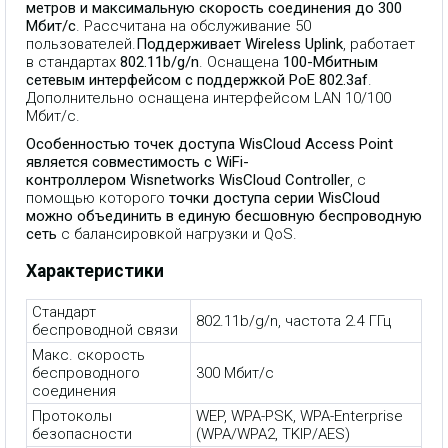
метров и максимальную скорость соединения до 300
Мбит/с
. Рассчитана на обслуживание 50
пользователей.
Поддерживает Wireless Uplink
, работает
в стандартах
802.11b/g/n
. Оснащена
100-Мбитным
сетевым интерфейсом с поддержкой PoE 802.3af
.
Дополнительно оснащена интерфейсом LAN 10/100
Мбит/с.
Особенностью точек доступа WisCloud Access Point
является совместимость с WiFi-
контроллером Wisnetworks WisCloud Controller
, с
помощью которого
точки доступа серии WisCloud
можно объединить в единую бесшовную беспроводную
сеть
с балансировкой нагрузки и QoS.
Характеристики
Стандарт
802.11b/g/n, частота 2.4 ГГц
беспроводной связи
Макс. скорость
беспроводного
300 Мбит/с
соединения
Протоколы
WEP, WPA-PSK, WPA-Enterprise
безопасности
(WPA/WPA2, TKIP/AES)