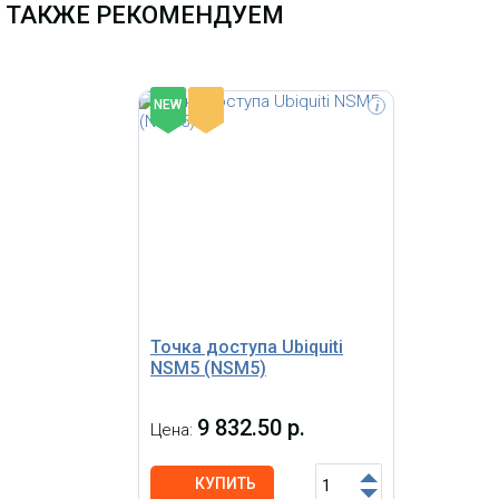
ТАКЖЕ РЕКОМЕНДУЕМ
-
NEW
i
Точка доступа Grandstream
GWN7600, 2 гигабитных порта,
пропускная способность
беспроводной сети 1,27 Гбит/с,
поддержка более 450
одновременных WiFi клиентских
устройств, двухдиапазонная 2x2:2
MU-MIMO, поддержка 802.3af PoE,
зона покрытия до 165 метров
Точка доступа Ubiquiti
NSM5 (NSM5)
9 832.50 р.
Цена:
КУПИТЬ