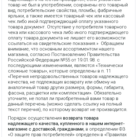
товар не был в употреблении, сохранены его товарный
вид, потребительские свойства, пломбы, фабричные
ярлыки, а также имеется товарный чек или кассовый
чек либо иной подтверждающий оплату указанного
товара документ. Отсутствие у потребителя товарного
чека или кассового чека либо иного подтверждающего
оплату товара документа не лишает его возможности
ссылаться на свидетельские показания.» Обращаем
внимание, что основным ассортиментом нашего
магазина, согласно Постановлению Правительства
Российской Федерации №55 от 19.01.98. с
последующими изменениями, являются «Технически
сложные товары», которые определены в п. 11
«Перечня непродовольственных товаров надлежащего
качества, не подлежащих возврату или обмену на
аналогичный товар других размера, формы, габарита,
фасона, расцветки или комплектации». Обязательно
уточните, не попал ли приобретенный вами товар в
данный перечень (можно сделать ссылку на полный
текст перечня), по которому возврат не производится.
Порядок осуществления
возврата товара
надлежащего качества, купленного в нашем интернет-
магазине с доставкой, гражданами
, в определении ФЗ
«О защите прав потребителей» определен в «Правилах